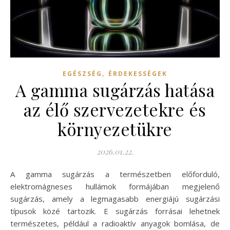
,
EGÉSZSÉG
ÉRDEKESSÉGEK
A gamma sugárzás hatása
az élő szervezetekre és
környezetükre
2026.01.22.
A gamma sugárzás a természetben előforduló,
elektromágneses hullámok formájában megjelenő
sugárzás, amely a legmagasabb energiájú sugárzási
típusok közé tartozik. E sugárzás forrásai lehetnek
természetes, például a radioaktív anyagok bomlása, de