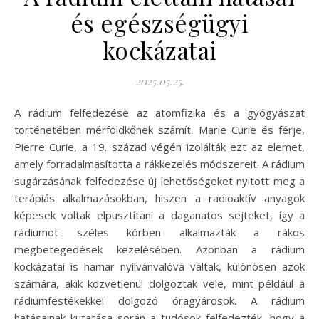
és egészségügyi
kockázatai
2025.05.25.
A rádium felfedezése az atomfizika és a gyógyászat
történetében mérföldkőnek számít. Marie Curie és férje,
Pierre Curie, a 19. század végén izolálták ezt az elemet,
amely forradalmasította a rákkezelés módszereit. A rádium
sugárzásának felfedezése új lehetőségeket nyitott meg a
terápiás alkalmazásokban, hiszen a radioaktív anyagok
képesek voltak elpusztítani a daganatos sejteket, így a
rádiumot széles körben alkalmazták a rákos
megbetegedések kezelésében. Azonban a rádium
kockázatai is hamar nyilvánvalóvá váltak, különösen azok
számára, akik közvetlenül dolgoztak vele, mint például a
rádiumfestékekkel dolgozó óragyárosok. A rádium
hatásainak kutatása során a tudósok felfedezték, hogy a