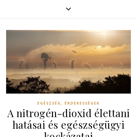
,
EGÉSZSÉG
ÉRDEKESSÉGEK
A nitrogén-dioxid élettani
hatásai és egészségügyi
kockázatai