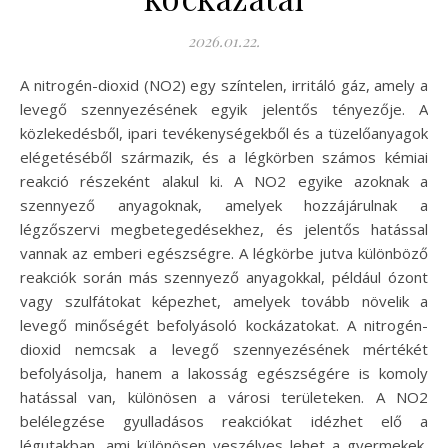
2026.01.22.
A nitrogén-dioxid (NO2) egy színtelen, irritáló gáz, amely a
levegő szennyezésének egyik jelentős tényezője. A
közlekedésből, ipari tevékenységekből és a tüzelőanyagok
elégetéséből származik, és a légkörben számos kémiai
reakció részeként alakul ki. A NO2 egyike azoknak a
szennyező anyagoknak, amelyek hozzájárulnak a
légzőszervi megbetegedésekhez, és jelentős hatással
vannak az emberi egészségre. A légkörbe jutva különböző
reakciók során más szennyező anyagokkal, például ózont
vagy szulfátokat képezhet, amelyek tovább növelik a
levegő minőségét befolyásoló kockázatokat. A nitrogén-
dioxid nemcsak a levegő szennyezésének mértékét
befolyásolja, hanem a lakosság egészségére is komoly
hatással van, különösen a városi területeken. A NO2
belélegzése gyulladásos reakciókat idézhet elő a
légutakban, ami különösen veszélyes lehet a gyermekek,