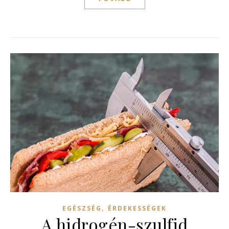
,
EGÉSZSÉG
ÉRDEKESSÉGEK
A hidrogén-szulfid