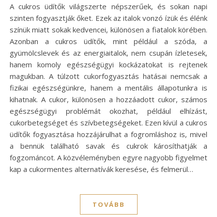
A cukros üdítők világszerte népszerűek, és sokan napi
szinten fogyasztják őket. Ezek az italok vonzó ízük és élénk
színük miatt sokak kedvencei, különösen a fiatalok körében.
Azonban a cukros üdítők, mint például a szóda, a
gyümölcslevek és az energiaitalok, nem csupán ízletesek,
hanem komoly egészségügyi kockázatokat is rejtenek
magukban. A túlzott cukorfogyasztás hatásai nemcsak a
fizikai egészségünkre, hanem a mentális állapotunkra is
kihatnak. A cukor, különösen a hozzáadott cukor, számos
egészségügyi problémát okozhat, például elhízást,
cukorbetegséget és szívbetegségeket. Ezen kívül a cukros
üdítők fogyasztása hozzájárulhat a fogromláshoz is, mivel
a bennük található savak és cukrok károsíthatják a
fogzománcot. A közvéleményben egyre nagyobb figyelmet
kap a cukormentes alternatívák keresése, és felmerül…
TOVÁBB