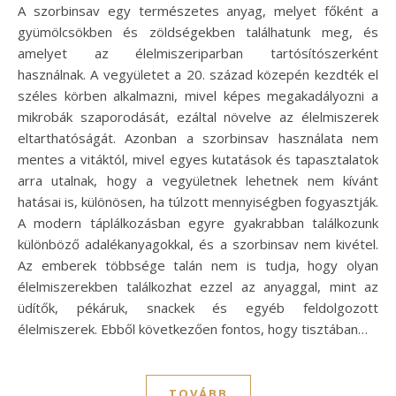
A szorbinsav egy természetes anyag, melyet főként a
gyümölcsökben és zöldségekben találhatunk meg, és
amelyet az élelmiszeriparban tartósítószerként
használnak. A vegyületet a 20. század közepén kezdték el
széles körben alkalmazni, mivel képes megakadályozni a
mikrobák szaporodását, ezáltal növelve az élelmiszerek
eltarthatóságát. Azonban a szorbinsav használata nem
mentes a vitáktól, mivel egyes kutatások és tapasztalatok
arra utalnak, hogy a vegyületnek lehetnek nem kívánt
hatásai is, különösen, ha túlzott mennyiségben fogyasztják.
A modern táplálkozásban egyre gyakrabban találkozunk
különböző adalékanyagokkal, és a szorbinsav nem kivétel.
Az emberek többsége talán nem is tudja, hogy olyan
élelmiszerekben találkozhat ezzel az anyaggal, mint az
üdítők, pékáruk, snackek és egyéb feldolgozott
élelmiszerek. Ebből következően fontos, hogy tisztában…
TOVÁBB