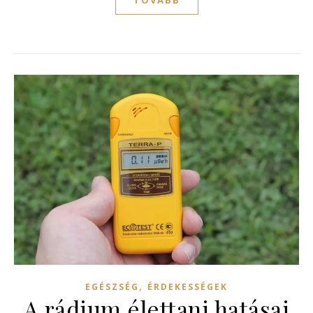
TOVÁBB
,
EGÉSZSÉG
ÉRDEKESSÉGEK
A rádium élettani hatásai