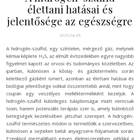
élettani hatásai és
jelentősége az egészségre
2025.04.19.
A hidrogén-szulfid, egy színtelen, mérgező gáz, melynek
kémiai képlete H₂S, az elmúlt évtizedekben egyre nagyobb
figyelmet kapott az orvosi és tudományos közéletben. Az
iparban, különösen a kőolaj- és gázkitermelés során
keletkező gázként ismert, azonban az élettani hatásai és
biológiai jelentősége sokkal összetettebb annál, mint hogy
csupán egy veszélyes melléktermékként kezeljük. A
hidrogén-szulfid különleges tulajdonságai miatt nemcsak
toxin, hanem potenciális terápiás szer is, amely különböző
betegségek kezelésében játszhat szerepet. A hidrogén-
szulfid természetes módon is termelődik a szervezetben,
különösen a sejteken belüli anyagcsere-folyamatok során.
Ezenkívül megtalálható egyes élelmiszerekben, például a