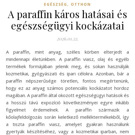
,
EGÉSZSÉG
OTTHON
A paraffin káros hatásai és
egészségügyi kockázatai
2026.01.22.
A paraffin, mint anyag, széles körben elterjedt a
mindennapi életünkben. A paraffin viasz, olaj és egyéb
termékek formájában jelenik meg, és sokan használják
kozmetikai, gyógyászati és ipari célokra. Azonban, bár a
paraffin népszerűsége töretlen, fontos megértenünk,
hogy ez az anyag számos potenciális kockázatot hordoz
magában. A paraffin által okozott egészségügyi hatások és
a hosszú távú expozíció következményei egyre inkább
figyelmet érdemelnek. A paraffin származik a
kőolajfeldolgozás során keletkező melléktermékekből, így
a tiszta paraffin viasz, amelyet gyakran használunk
gyertyák készítéséhez, vagy a kozmetikai iparban, nem