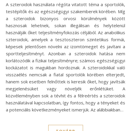
A szteroidok használata régóta vitatott téma a sportolók,
testépítők és az egészségügyi szakemberek körében. Míg
a szteroidok bizonyos orvosi körülmények között
hasznosak lehetnek, sokan illegálisan és helytelenül
használják őket teljesítményfokozás céljából. Az anabolikus
szteroidok, amelyek a tesztoszteron szintetikus formái,
képesek jelentősen növelni az izomtömeget és javítani a
sportteljesítményt. Azonban a szteroidok hatása nem
korlátozódik a fizikai teljesítményre; számos egészségügyi
kockázatot is magukban hordoznak. A szteroidokkal való
visszaélés nemcsak a fiatal sportolók körében elterjedt,
hanem sok esetben felnőttek is keresik őket, hogy javítsák
megjelenésüket vagy növeljék erőnlétüket. A
közvéleményben sok a tévhit és a félreértés a szteroidok
használatával kapcsolatban, így fontos, hogy a tényeket és
a potenciális következményeket ismerjük. Az alábbiakban…