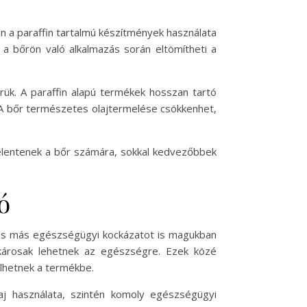
an a paraffin tartalmú készítmények használata
 a bőrön való alkalmazás során eltömítheti a
őrük. A paraffin alapú termékek hosszan tartó
a. A bőr természetes olajtermelése csökkenhet,
jelentenek a bőr számára, sokkal kedvezőbbek
ó
mos más egészségügyi kockázatot is magukban
k károsak lehetnek az egészségre. Ezek közé
ülhetnek a termékbe.
laj használata, szintén komoly egészségügyi