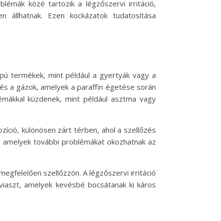
émák közé tartozik a légzőszervi irritáció,
 állhatnak. Ezen kockázatok tudatosítása
apú termékek, mint például a gyertyák vagy a
t és a gázok, amelyek a paraffin égetése során
lémákkal küzdenek, mint például asztma vagy
ozíció, különösen zárt térben, ahol a szellőzés
k, amelyek további problémákat okozhatnak az
egfelelően szellőzzön. A légzőszervi irritáció
viaszt, amelyek kevésbé bocsátanak ki káros