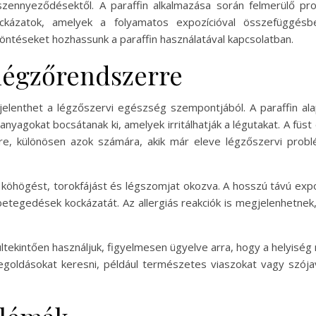
ennyeződésektől. A paraffin alkalmazása során felmerülő probl
ázatok, amelyek a folyamatos expozícióval összefüggésben
ntéseket hozhassunk a paraffin használatával kapcsolatban.
 légzőrendszerre
jelenthet a légzőszervi egészség szempontjából. A paraffin al
anyagokat bocsátanak ki, amelyek irritálhatják a légutakat. A füs
őre, különösen azok számára, akik már eleve légzőszervi prob
at, köhögést, torokfájást és légszomjat okozva. A hosszú távú exp
etegedések kockázatát. Az allergiás reakciók is megjelenhetne
ltekintően használjuk, figyelmesen ügyelve arra, hogy a helyiség m
goldásokat keresni, például természetes viaszokat vagy szója