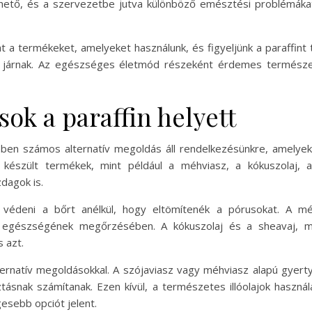
thető, és a szervezetbe jutva különböző emésztési problémákat
 a termékeket, amelyeket használunk, és figyeljünk a paraffint 
 járnak. Az egészséges életmód részeként érdemes természet
ok a paraffin helyett
ében számos alternatív megoldás áll rendelkezésünkre, amely
készült termékek, mint például a méhviasz, a kókuszolaj, 
dagok is.
 védeni a bőrt anélkül, hogy eltömítenék a pórusokat. A méh
őr egészségének megőrzésében. A kókuszolaj és a sheavaj, m
 azt.
lternatív megoldásokkal. A szójaviasz vagy méhviasz alapú gyert
tásnak számítanak. Ezen kívül, a természetes illóolajok használ
esebb opciót jelent.