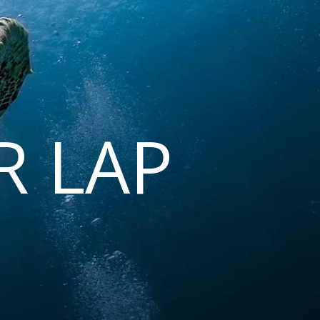
R LAP