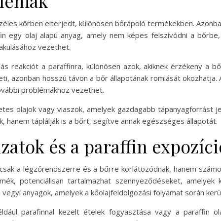
blémák
 széles körben elterjedt, különösen bőrápoló termékekben. Azonb
in egy olaj alapú anyag, amely nem képes felszívódni a bőrbe,
lakulásához vezethet.
giás reakciót a paraffinra, különösen azok, akiknek érzékeny a b
ltheti, azonban hosszú távon a bőr állapotának romlását okozhatj
 további problémákhoz vezethet.
etes olajok vagy viaszok, amelyek gazdagabb tápanyagforrást 
, hanem táplálják is a bőrt, segítve annak egészséges állapotát.
atok és a paraffin expozíci
emcsak a légzőrendszerre és a bőrre korlátozódnak, hanem szá
ktermék, potenciálisan tartalmazhat szennyeződéseket, amelye
s vegyi anyagok, amelyek a kőolajfeldolgozási folyamat során ker
éldául parafinnal kezelt ételek fogyasztása vagy a paraffin o