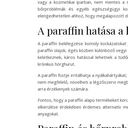
vagy a kozmetikai iparban, nem mentes a sz
bőrproblémák és egyéb egészségügyi kock
elengedhetetlen ahhoz, hogy megalapozott dö
A paraffin hatása a
A paraffin belélegzése komoly kockázatokat 
paraffin olajok, égés közben különböző vegyi 
keletkeznek, káros hatással lehetnek a tüd
krónikus hörghurut.
A paraffin füstje irritálhatja a nyálkahártyák
nem megfelelő, növelheti a légzőszervi megb
arra érzékenyek számára.
Fontos, hogy a paraffin alapú termékeket körü
elkerülése érdekében érdemes alternatív me
anyagokat.