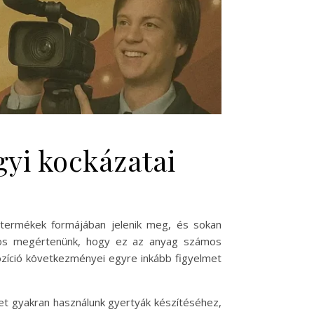
gyi kockázatai
b termékek formájában jelenik meg, és sokan
ontos megértenünk, hogy ez az anyag számos
ozíció következményei egyre inkább figyelmet
lyet gyakran használunk gyertyák készítéséhez,