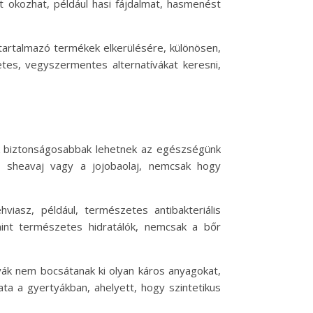
 okozhat, például hasi fájdalmat, hasmenést
tartalmazó termékek elkerülésére, különösen,
es, vegyszermentes alternatívákat keresni,
ek biztonságosabbak lehetnek az egészségünk
a sheavaj vagy a jojobaolaj, nemcsak hogy
viasz, például, természetes antibakteriális
int természetes hidratálók, nemcsak a bőr
yák nem bocsátanak ki olyan káros anyagokat,
ata a gyertyákban, ahelyett, hogy szintetikus