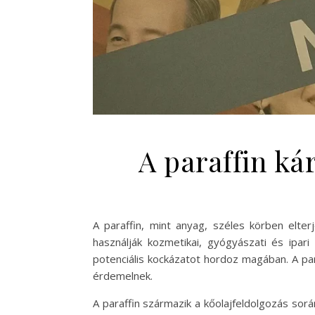
A paraffin ká
A paraffin, mint anyag, széles körben elte
használják kozmetikai, gyógyászati és ipa
potenciális kockázatot hordoz magában. A pa
érdemelnek.
A paraffin származik a kőolajfeldolgozás sorá