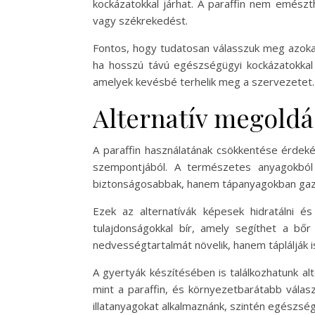
kockázatokkal járhat. A paraffin nem emész
vagy székrekedést.
Fontos, hogy tudatosan válasszuk meg azokat
ha hosszú távú egészségügyi kockázatokkal
amelyek kevésbé terhelik meg a szervezetet.
Alternatív megoldás
A paraffin használatának csökkentése érdek
szempontjából. A természetes anyagokból 
biztonságosabbak, hanem tápanyagokban gaz
Ezek az alternatívák képesek hidratálni és
tulajdonságokkal bír, amely segíthet a b
nedvességtartalmát növelik, hanem táplálják is
A gyertyák készítésében is találkozhatunk a
mint a paraffin, és környezetbarátabb válasz
illatanyagokat alkalmaznánk, szintén egészség