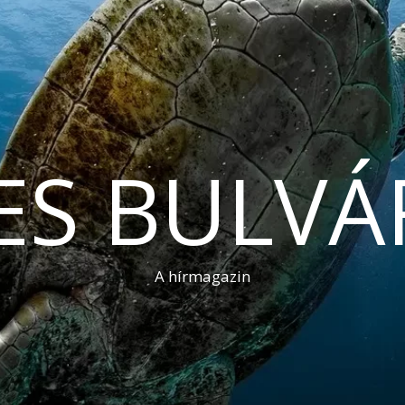
ES BULVÁ
A hírmagazin