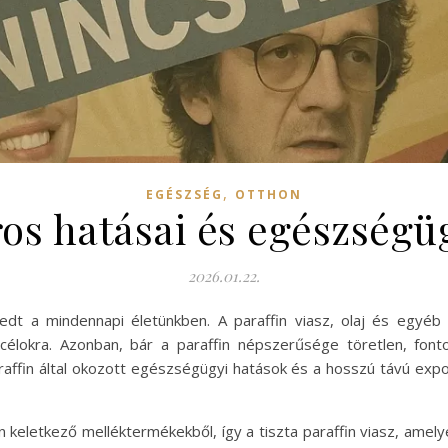
,
EGÉSZSÉG
OTTHON
ros hatásai és egészségü
2026.01.22.
rjedt a mindennapi életünkben. A paraffin viasz, olaj és egyé
ri célokra. Azonban, bár a paraffin népszerűsége töretlen, f
raffin által okozott egészségügyi hatások és a hosszú távú exp
n keletkező melléktermékekből, így a tiszta paraffin viasz, ame