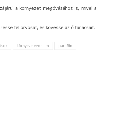
ájárul a környezet megóvásához is, mivel a
esse fel orvosát, és kövesse az ő tanácsait.
ások
környezetvédelem
paraffin