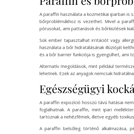
Paraffin és bőrpro
A paraffin használata a kozmetikai iparban is
bőrproblémákhoz is vezethet. Mivel a paraff
pórusokat, ami pattanások és bőrkiütések kia
Sok ember tapasztalhat irritációt vagy aller
használata a bőr hidratálásának illúzióját ke
és a bőr barrier funkciója is gyengülhet, ami
Alternatív megoldások, mint például termész
lehetnek. Ezek az anyagok nemcsak hidratálnak
Egészségügyi kockáz
A paraffin expozíció hosszú távú hatásai n
foglalhatnak. A paraffin, mint ipari mellé
tartoznak a nehézfémek, illetve egyéb toxiku
A paraffin belsőleg történő alkalmazása, p