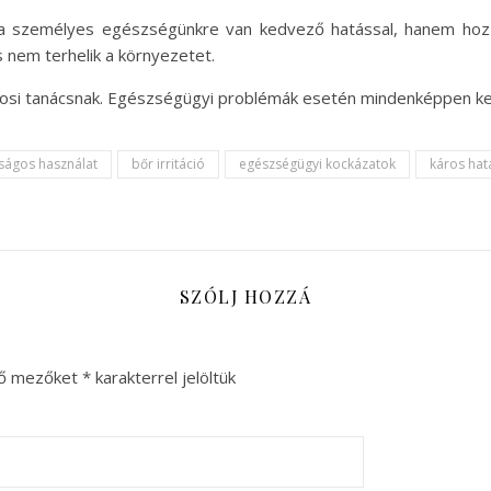
 a személyes egészségünkre van kedvező hatással, hanem hozz
 nem terhelik a környezetet.
vosi tanácsnak. Egészségügyi problémák esetén mindenképpen ker
ságos használat
bőr irritáció
egészségügyi kockázatok
káros hat
SZÓLJ HOZZÁ
ző mezőket
*
karakterrel jelöltük