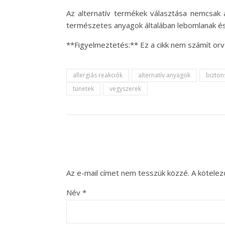
Az alternatív termékek választása nemcsak
természetes anyagok általában lebomlanak és
**Figyelmeztetés:** Ez a cikk nem számít or
allergiás reakciók
alternatív anyagok
bizton
tünetek
vegyszerek
Az e-mail címet nem tesszük közzé.
A kötele
Név
*