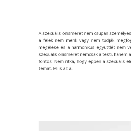
A szexuális önismeret nem csupán személyes 
a felek nem merik vagy nem tudják megfoga
megélése és a harmonikus együttlét nem vé
szexuális önismeret nemcsak a testi, hanem az
fontos. Nem ritka, hogy éppen a szexuális e
témát. Mi is az a…