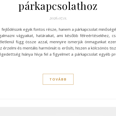
párkapcsolathoz
2026.07.11.
fejlődésünk egyik fontos része, hanem a párkapcsolat minőségéne
lmazni vágyaikat, határaikat, ami később félreértésekhez, cs
letlenül függ össze azzal, mennyire ismerjük önmagunkat ezen
 érzelmi és mentális harmóniát is erősíti, hiszen a kölcsönös ti
légedettség hiánya hívja fel a figyelmet a párkapcsolat egyéb p
TOVÁBB