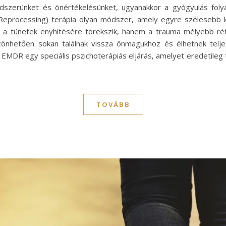
rendszerünket és önértékelésünket, ugyanakkor a gyógyulás fo
processing) terápia olyan módszer, amely egyre szélesebb kör
 a tünetek enyhítésére törekszik, hanem a trauma mélyebb ré
szönhetően sokan találnak vissza önmagukhoz és élhetnek tel
EMDR egy speciális pszichoterápiás eljárás, amelyet eredetileg t
TOVÁBB