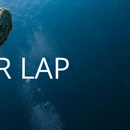
R LAP