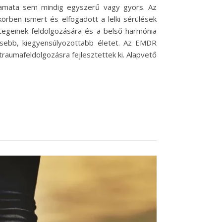
lyamata sem mindig egyszerű vagy gyors. Az
ben ismert és elfogadott a lelki sérülések
tegeinek feldolgozására és a belső harmónia
jesebb, kiegyensúlyozottabb életet. Az EMDR
raumafeldolgozásra fejlesztettek ki. Alapvető