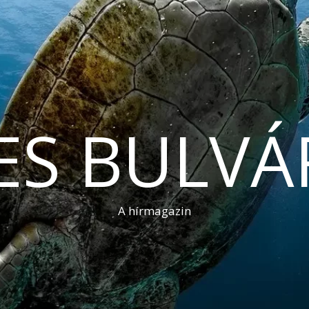
ES BULVÁ
A hírmagazin