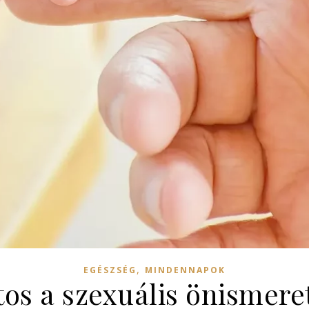
,
EGÉSZSÉG
MINDENNAPOK
tos a szexuális önismere