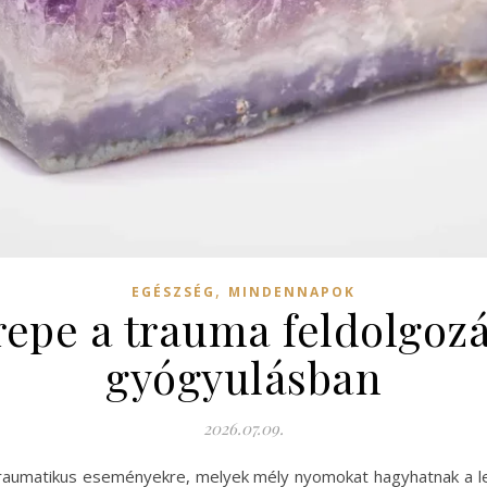
,
EGÉSZSÉG
MINDENNAPOK
pe a trauma feldolgozá
gyógyulásban
2026.07.09.
aumatikus eseményekre, melyek mély nyomokat hagyhatnak a lelk