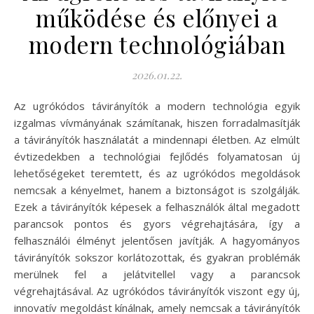
működése és előnyei a
modern technológiában
2026.01.22.
Az ugrókódos távirányítók a modern technológia egyik
izgalmas vívmányának számítanak, hiszen forradalmasítják
a távirányítók használatát a mindennapi életben. Az elmúlt
évtizedekben a technológiai fejlődés folyamatosan új
lehetőségeket teremtett, és az ugrókódos megoldások
nemcsak a kényelmet, hanem a biztonságot is szolgálják.
Ezek a távirányítók képesek a felhasználók által megadott
parancsok pontos és gyors végrehajtására, így a
felhasználói élményt jelentősen javítják. A hagyományos
távirányítók sokszor korlátozottak, és gyakran problémák
merülnek fel a jelátvitellel vagy a parancsok
végrehajtásával. Az ugrókódos távirányítók viszont egy új,
innovatív megoldást kínálnak, amely nemcsak a távirányítók