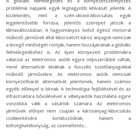
A globális felmelegedés és a környezetszennyezés
problémái napjaink egyik legnagyobb kihívását jelentik. A
közlekedés, mint a szén-dioxid-kibocsátás egyik
legjelentősebb forrása, jelentős szerepet játszik a
klímaváltozásban. A hagyományos belső égésű motorral
működő járművek által kibocsátott káros anyagok nemcsak
a levegő minőségét rontják, hanem hozzájárulnak a globális
felmelegedéshez is. Az ilyen környezeti problémákra
válaszul az elektromos autók egyre népszerűbbé váltak,
mivel alternatívát kínálnak a fosszilis tüzelőanyagokkal
működő járművekre. Az elektromos autók nemcsak
környezetbarát alternatívát jelentenek, hanem számos
egyéb előnnyel is bírnak. A technológia fejlődésével és az
infrastruktúra bővülésével a villanyautók használata egyre
vonzóbbá válik a vásárlók számára. Az elektromos
járművek előnyei nem csupán a károsanyag-kibocsátás
csökkentésére korlátozódnak, hanem a
költséghatékonyság, az üzemeltetés…