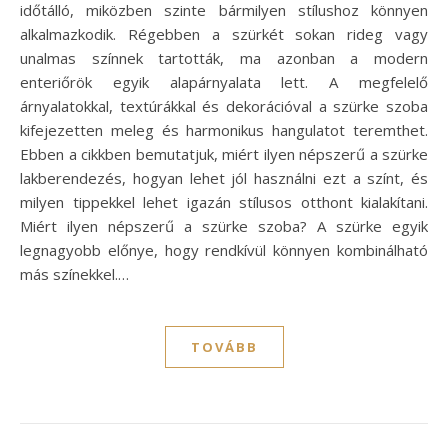
időtálló, miközben szinte bármilyen stílushoz könnyen
alkalmazkodik. Régebben a szürkét sokan rideg vagy
unalmas színnek tartották, ma azonban a modern
enteriőrök egyik alapárnyalata lett. A megfelelő
árnyalatokkal, textúrákkal és dekorációval a szürke szoba
kifejezetten meleg és harmonikus hangulatot teremthet.
Ebben a cikkben bemutatjuk, miért ilyen népszerű a szürke
lakberendezés, hogyan lehet jól használni ezt a színt, és
milyen tippekkel lehet igazán stílusos otthont kialakítani.
Miért ilyen népszerű a szürke szoba? A szürke egyik
legnagyobb előnye, hogy rendkívül könnyen kombinálható
más színekkel.…
TOVÁBB