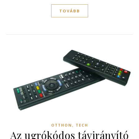
TOVÁBB
,
OTTHON
TECH
Az ugrókódos távirányító