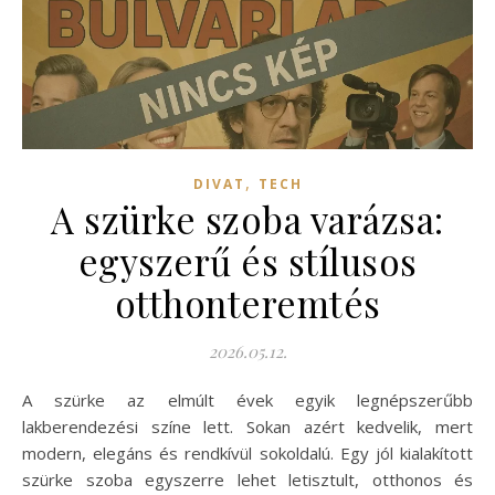
,
DIVAT
TECH
A szürke szoba varázsa:
egyszerű és stílusos
otthonteremtés
2026.05.12.
A szürke az elmúlt évek egyik legnépszerűbb
lakberendezési színe lett. Sokan azért kedvelik, mert
modern, elegáns és rendkívül sokoldalú. Egy jól kialakított
szürke szoba egyszerre lehet letisztult, otthonos és