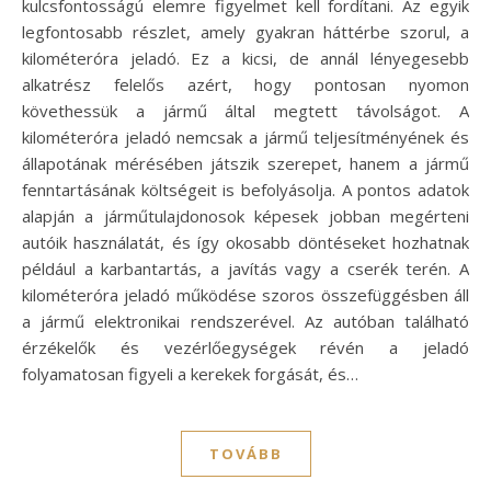
kulcsfontosságú elemre figyelmet kell fordítani. Az egyik
legfontosabb részlet, amely gyakran háttérbe szorul, a
kilométeróra jeladó. Ez a kicsi, de annál lényegesebb
alkatrész felelős azért, hogy pontosan nyomon
követhessük a jármű által megtett távolságot. A
kilométeróra jeladó nemcsak a jármű teljesítményének és
állapotának mérésében játszik szerepet, hanem a jármű
fenntartásának költségeit is befolyásolja. A pontos adatok
alapján a járműtulajdonosok képesek jobban megérteni
autóik használatát, és így okosabb döntéseket hozhatnak
például a karbantartás, a javítás vagy a cserék terén. A
kilométeróra jeladó működése szoros összefüggésben áll
a jármű elektronikai rendszerével. Az autóban található
érzékelők és vezérlőegységek révén a jeladó
folyamatosan figyeli a kerekek forgását, és…
TOVÁBB