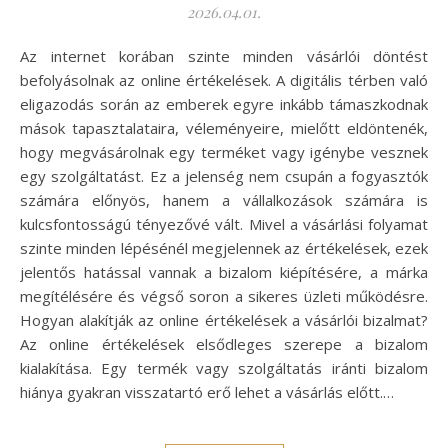
2026.04.01.
Az internet korában szinte minden vásárlói döntést
befolyásolnak az online értékelések. A digitális térben való
eligazodás során az emberek egyre inkább támaszkodnak
mások tapasztalataira, véleményeire, mielőtt eldöntenék,
hogy megvásárolnak egy terméket vagy igénybe vesznek
egy szolgáltatást. Ez a jelenség nem csupán a fogyasztók
számára előnyös, hanem a vállalkozások számára is
kulcsfontosságú tényezővé vált. Mivel a vásárlási folyamat
szinte minden lépésénél megjelennek az értékelések, ezek
jelentős hatással vannak a bizalom kiépítésére, a márka
megítélésére és végső soron a sikeres üzleti működésre.
Hogyan alakítják az online értékelések a vásárlói bizalmat?
Az online értékelések elsődleges szerepe a bizalom
kialakítása. Egy termék vagy szolgáltatás iránti bizalom
hiánya gyakran visszatartó erő lehet a vásárlás előtt.…