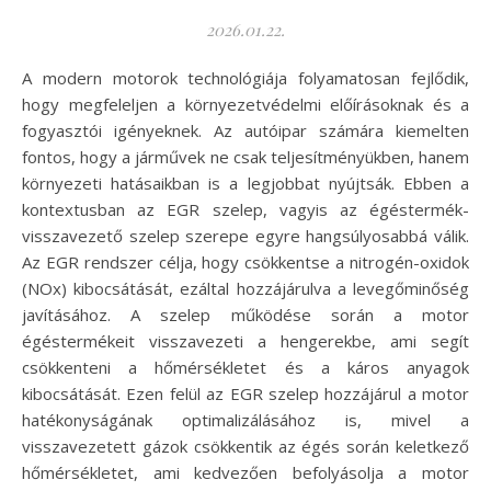
2026.01.22.
A modern motorok technológiája folyamatosan fejlődik,
hogy megfeleljen a környezetvédelmi előírásoknak és a
fogyasztói igényeknek. Az autóipar számára kiemelten
fontos, hogy a járművek ne csak teljesítményükben, hanem
környezeti hatásaikban is a legjobbat nyújtsák. Ebben a
kontextusban az EGR szelep, vagyis az égéstermék-
visszavezető szelep szerepe egyre hangsúlyosabbá válik.
Az EGR rendszer célja, hogy csökkentse a nitrogén-oxidok
(NOx) kibocsátását, ezáltal hozzájárulva a levegőminőség
javításához. A szelep működése során a motor
égéstermékeit visszavezeti a hengerekbe, ami segít
csökkenteni a hőmérsékletet és a káros anyagok
kibocsátását. Ezen felül az EGR szelep hozzájárul a motor
hatékonyságának optimalizálásához is, mivel a
visszavezetett gázok csökkentik az égés során keletkező
hőmérsékletet, ami kedvezően befolyásolja a motor