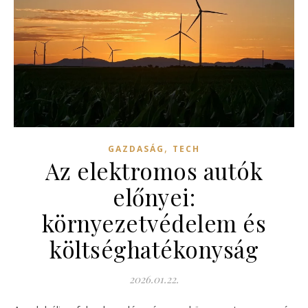
,
GAZDASÁG
TECH
Az elektromos autók
előnyei:
környezetvédelem és
költséghatékonyság
2026.01.22.