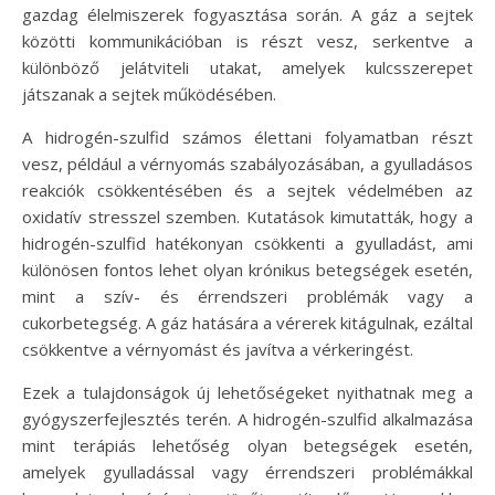
gazdag élelmiszerek fogyasztása során. A gáz a sejtek
közötti kommunikációban is részt vesz, serkentve a
különböző jelátviteli utakat, amelyek kulcsszerepet
játszanak a sejtek működésében.
A hidrogén-szulfid számos élettani folyamatban részt
vesz, például a vérnyomás szabályozásában, a gyulladásos
reakciók csökkentésében és a sejtek védelmében az
oxidatív stresszel szemben. Kutatások kimutatták, hogy a
hidrogén-szulfid hatékonyan csökkenti a gyulladást, ami
különösen fontos lehet olyan krónikus betegségek esetén,
mint a szív- és érrendszeri problémák vagy a
cukorbetegség. A gáz hatására a vérerek kitágulnak, ezáltal
csökkentve a vérnyomást és javítva a vérkeringést.
Ezek a tulajdonságok új lehetőségeket nyithatnak meg a
gyógyszerfejlesztés terén. A hidrogén-szulfid alkalmazása
mint terápiás lehetőség olyan betegségek esetén,
amelyek gyulladással vagy érrendszeri problémákkal