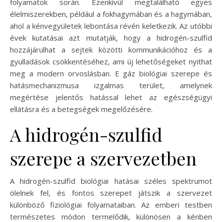
folyamatok során. Ezenkívül megtalálható egyes
élelmiszerekben, például a fokhagymában és a hagymában,
ahol a kénvegyületek lebontása révén keletkezik. Az utóbbi
évek kutatásai azt mutatják, hogy a hidrogén-szulfid
hozzájárulhat a sejtek közötti kommunikációhoz és a
gyulladások csökkentéséhez, ami új lehetőségeket nyithat
meg a modern orvoslásban. E gáz biológiai szerepe és
hatásmechanizmusa izgalmas terület, amelynek
megértése jelentős hatással lehet az egészségügyi
ellátásra és a betegségek megelőzésére.
A hidrogén-szulfid
szerepe a szervezetben
A hidrogén-szulfid biológiai hatásai széles spektrumot
ölelnek fel, és fontos szerepet játszik a szervezet
különböző fiziológiai folyamataiban. Az emberi testben
természetes módon termelődik, különösen a kénben