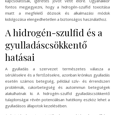
kapcsolatosak, ígéretes jövőt vetít előre. Ugyanakkor
fontos megjegyezni, hogy a hidrogén-szulfid toxicitása
miatt a megfelelő dózisok és alkalmazási módok
kidolgozása elengedhetetlen a biztonságos használathoz.
A hidrogén-szulfid és a
gyulladáscsökkentő
hatásai
A gyulladás a szervezet természetes válasza a
sérülésekre és a fertőzésekre, azonban krónikus gyulladás
esetén számos betegség, például szív- és érrendszeri
problémák, cukorbetegség és autoimmun betegségek
alakulhatnak ki. A hidrogén-szulfid gyulladáscsökkentő
tulajdonságai révén potenciálisan hatékony eszköz lehet a
gyulladásos állapotok kezelésében.