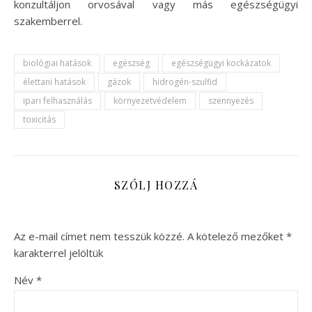
konzultáljon orvosával vagy más egészségügyi
szakemberrel.
biológiai hatások
egészség
egészségügyi kockázatok
élettani hatások
gázok
hidrogén-szulfid
ipari felhasználás
környezetvédelem
szennyezés
toxicitás
SZÓLJ HOZZÁ
Az e-mail címet nem tesszük közzé.
A kötelező mezőket
*
karakterrel jelöltük
Név
*