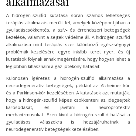
alkalmazásai
A hidrogén-szulfid kutatása során számos lehetséges
terápiás alkalmazás merült fel, amelyek középpontjában a
gyulladáscsökkentés, a szív- és érrendszeri betegségek
kezelése, valamint a sejtek védelme áll. A hidrogén-szulfid
alkalmazása mint terápiás szer különböző egészségügyi
problémák kezelésére egyre inkább teret nyer, és új
kutatások folynak annak megértésére, hogy hogyan lehet a
legjobban kihasználni a gáz jótékony hatásait.
Különösen ígéretes a hidrogén-szulfid alkalmazása a
neurodegeneratív betegségek, például az Alzheimer-kór
és a Parkinson-kór kezelésében. A kutatások azt mutatják,
hogy a hidrogén-szulfid képes csökkenteni az idegsejtek
károsodását, és javítani a neuroprotektív
mechanizmusokat. Ezen kívül a hidrogén-szulfid hatásai a
gyulladásos válaszokra is hozzájárulhatnak a
neurodegeneratív betegségek kezelésében.