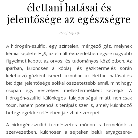
élettani hatásai és
jelentősége az egészségre
2025.04.19.
A hidrogén-szulfid, egy színtelen, mérgező gáz, melynek
kémiai képlete H₂S, az elmúlt évtizedekben egyre nagyobb
figyelmet kapott az orvosi és tudományos közéletben. Az
iparban, különösen a kőolaj- és gázkitermelés során
keletkező gázként ismert, azonban az élettani hatásai és
biológiai jelentősége sokkal összetettebb annál, mint hogy
csupán egy veszélyes melléktermékként kezeljük. A
hidrogén-szulfid különleges tulajdonságai miatt nemcsak
toxin, hanem potenciális terápiás szer is, amely különböző
betegségek kezelésében játszhat szerepet.
A hidrogén-szulfid természetes módon is termelődik a
szervezetben, különösen a sejteken belüli anyagcsere-