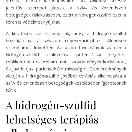
stressz okozta károsodásoktól. Az oxidatív stressz
jelentős szerepet játszik a szív- és érrendszeri
betegségek kialakulásában, ezért a hidrogén-szulfid ezen a
téren is védelmet nyújthat.
A kutatások azt is sugallják, hogy a hidrogén-szulfid
hozzájárulhat a szívizom regenerációjához, különösen
szívrohamot követően. Az újabb tanulmányok alapján a
hidrogén-szulfid alkalmazása potenciálisan segíthet
csökkenteni a szívroham utáni szövődmények kockázatát,
és javíthatja a páciensek életminőségét. Ezen eredmények
alapján a hidrogén-szulfid jövőbeli terápiás alkalmazása a
szív- és érrendszeri betegségek kezelésében ígéretesnek
tűnik.
A hidrogén-szulfid
lehetséges terápiás