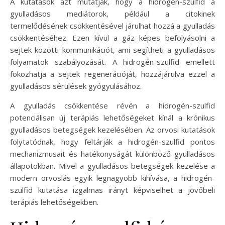
A kutatások azt mutatják, hogy a hidrogén-szulfid a
gyulladásos mediátorok, például a citokinek
termelődésének csökkentésével járulhat hozzá a gyulladás
csökkentéséhez. Ezen kívül a gáz képes befolyásolni a
sejtek közötti kommunikációt, ami segítheti a gyulladásos
folyamatok szabályozását. A hidrogén-szulfid emellett
fokozhatja a sejtek regenerációját, hozzájárulva ezzel a
gyulladásos sérülések gyógyulásához.
A gyulladás csökkentése révén a hidrogén-szulfid
potenciálisan új terápiás lehetőségeket kínál a krónikus
gyulladásos betegségek kezelésében. Az orvosi kutatások
folytatódnak, hogy feltárják a hidrogén-szulfid pontos
mechanizmusait és hatékonyságát különböző gyulladásos
állapotokban. Mivel a gyulladásos betegségek kezelése a
modern orvoslás egyik legnagyobb kihívása, a hidrogén-
szulfid kutatása izgalmas irányt képviselhet a jövőbeli
terápiás lehetőségekben.