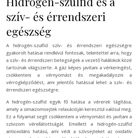
Hidrogén-szulfid és a
szív- és érrendszeri
egészség
A hidrogén-szulfid szív- és érrendszeri egészségre
gyakorolt hatásai rendkívül fontosak, tekintettel arra, hogy
a szív- és érrendszeri betegségek a vezető halálokok közé
tartoznak világszerte. A gáz képes javítani a vérkeringést,
csökkenteni a vérnyomást és megakadályozni a
vérrögképződést, ami jelentős hatással lehet a szív- és
érrendszeri egészségre.
A hidrogén-szulfid egyik fő hatása a vérerek tágítása,
amely a simaizomsejtek relaxációján keresztül valósul meg.
Ez a folyamat segít csökkenteni a vérnyomást és javítani a
szívizom vérellátottságát. Emellett a hidrogén-szulfid
antioxidáns hatású, ami védi a szívsejteket az oxidatív