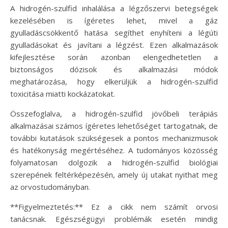
A hidrogén-szulfid inhalálása a légzőszervi betegségek
kezelésében is ígéretes lehet, mivel a gáz
gyulladáscsökkentő hatása segíthet enyhíteni a légúti
gyulladásokat és javítani a légzést. Ezen alkalmazások
kifejlesztése során azonban elengedhetetlen a
biztonságos dózisok és alkalmazási módok
meghatározása, hogy elkerüljük a hidrogén-szulfid
toxicitása miatti kockázatokat.
Összefoglalva, a hidrogén-szulfid jövőbeli terápiás
alkalmazásai számos ígéretes lehetőséget tartogatnak, de
további kutatások szükségesek a pontos mechanizmusok
és hatékonyság megértéséhez. A tudományos közösség
folyamatosan dolgozik a hidrogén-szulfid biológiai
szerepének feltérképezésén, amely új utakat nyithat meg
az orvostudományban.
**Figyelmeztetés:** Ez a cikk nem számít orvosi
tanácsnak. Egészségügyi problémák esetén mindig