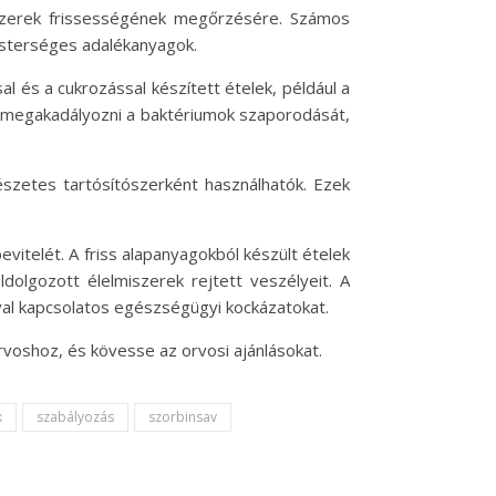
iszerek frissességének megőrzésére. Számos
esterséges adalékanyagok.
l és a cukrozással készített ételek, például a
t megakadályozni a baktériumok szaporodását,
szetes tartósítószerként használhatók. Ezek
vitelét. A friss alapanyagokból készült ételek
dolgozott élelmiszerek rejtett veszélyeit. A
val kapcsolatos egészségügyi kockázatokat.
rvoshoz, és kövesse az orvosi ajánlásokat.
k
szabályozás
szorbinsav