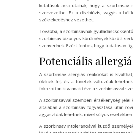
kutatások arra utalnak, hogy a szorbinsav
szervezetbe. Ez a diszbiózis, vagyis a bél
székrekedéshez vezethet.
Továbbá, a szorbinsavnak gyulladáscsökkentő 
szorbinsav bizonyos körülmények között serk
szenvednek. Ezért fontos, hogy tudatosan figy
Potenciális allergi
A szorbinsav allergiás reakciókat is kivált
ölelnek fel, és a tünetek változóak lehetne
fokozottan ki vannak téve a szorbinsavval sze
A szorbinsavval szembeni érzékenység jelei k
általában a szorbinsav fogyasztása után rövi
aggasztóak lehetnek, mivel súlyos esetekben a
A szorbinsav intoleranciával küzdő személye