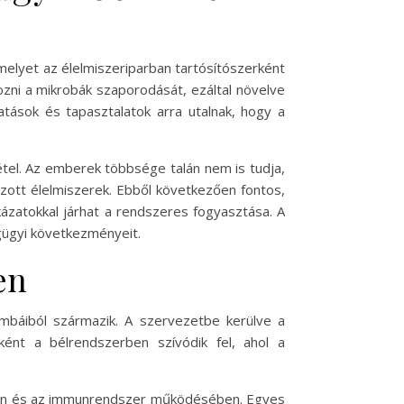
elyet az élelmiszeriparban tartósítószerként
zni a mikrobák szaporodását, ezáltal növelve
atások és tapasztalatok arra utalnak, hogy a
tel. Az emberek többsége talán nem is tudja,
ozott élelmiszerek. Ebből következően fontos,
kázatokkal járhat a rendszeres fogyasztása. A
gügyi következményeit.
en
mbáiból származik. A szervezetbe kerülve a
ént a bélrendszerben szívódik fel, ahol a
ésben és az immunrendszer működésében. Egyes