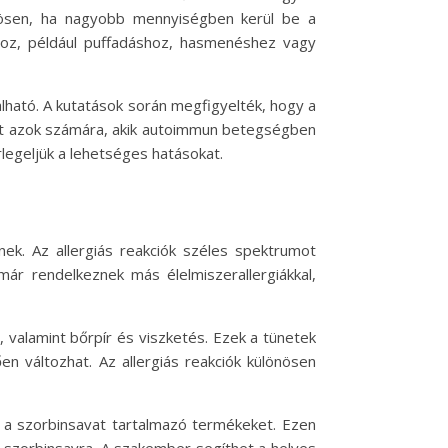
önösen, ha nagyobb mennyiségben kerül be a
khoz, például puffadáshoz, hasmenéshez vagy
lható. A kutatások során megfigyelték, hogy a
het azok számára, akik autoimmun betegségben
legeljük a lehetséges hatásokat.
nek. Az allergiás reakciók széles spektrumot
már rendelkeznek más élelmiszerallergiákkal,
 valamint bőrpír és viszketés. Ezek a tünetek
en változhat. Az allergiás reakciók különösen
k a szorbinsavat tartalmazó termékeket. Ezen