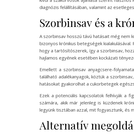
kívül a szakorvosok ajánlása szerint hasznos 
diagnózis felállításában, valamint az esetleg
Szorbinsav és a kr
A szorbinsav hosszú távú hatásait még nem k
bizonyos krónikus betegségek kialakulásával. 
hogy a tartósítószerek, így a szorbinsav, ho
hajlamos egyének esetében kockázati tényező
Emellett a szorbinsav anyagcsere-folyamata
található adalékanyagok, köztük a szorbinsav,
hatásokat gyakorolhat a cukorbetegek egészs
Ezek a potenciális kapcsolatok felhívják a 
számára, akik már jelenleg is küzdenek kró
legyünk tisztában azzal, mit fogyasztunk, és 
Alternatív megoldás