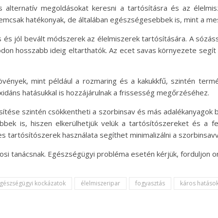
 alternatív megoldásokat keresni a tartósításra és az élelm
nemcsak hatékonyak, de általában egészségesebbek is, mint a m
és jól bevált módszerek az élelmiszerek tartósítására. A sózássa
on hosszabb ideig eltarthatók. Az ecet savas környezete segí
vények, mint például a rozmaring és a kakukkfű, szintén termé
xidáns hatásukkal is hozzájárulnak a frissesség megőrzéséhez.
ítése szintén csökkentheti a szorbinsav és más adalékanyagok be
 is, hiszen elkerülhetjük velük a tartósítószereket és a fel
s tartósítószerek használata segíthet minimalizálni a szorbinsav
osi tanácsnak. Egészségügyi probléma esetén kérjük, forduljon o
gészségügyi kockázatok
élelmiszeripar
fogyasztás
káros hatáso