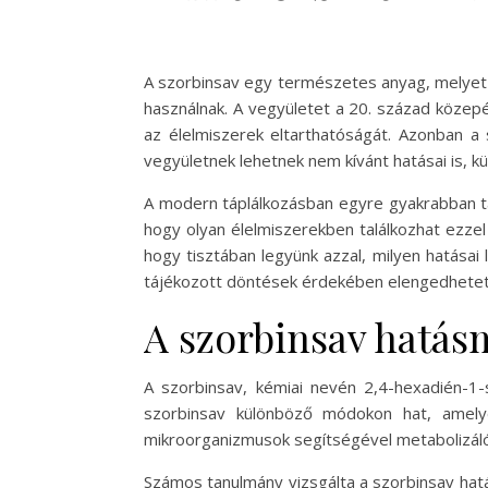
A szorbinsav egy természetes anyag, melyet 
használnak. A vegyületet a 20. század közep
az élelmiszerek eltarthatóságát. Azonban a 
vegyületnek lehetnek nem kívánt hatásai is, k
A modern táplálkozásban egyre gyakrabban ta
hogy olyan élelmiszerekben találkozhat ezzel
hogy tisztában legyünk azzal, milyen hatásai
tájékozott döntések érdekében elengedhetet
A szorbinsav hatá
A szorbinsav, kémiai nevén 2,4-hexadién-1
szorbinsav különböző módokon hat, amelye
mikroorganizmusok segítségével metabolizáló
Számos tanulmány vizsgálta a szorbinsav hat