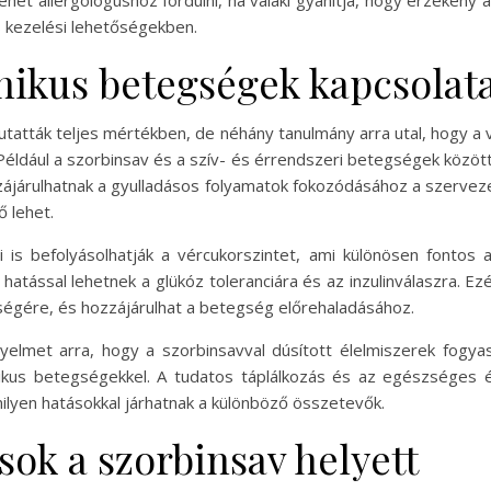
lehet allergológushoz fordulni, ha valaki gyanítja, hogy érzékeny
es kezelési lehetőségekben.
ónikus betegségek kapcsolat
utatták teljes mértékben, de néhány tanulmány arra utal, hogy 
Például a szorbinsav és a szív- és érrendszeri betegségek között
zzájárulhatnak a gyulladásos folyamatok fokozódásához a szervez
 lehet.
i is befolyásolhatják a vércukorszintet, ami különösen fontos
 hatással lehetnek a glükóz toleranciára és az inzulinválaszra. 
égére, és hozzájárulhat a betegség előrehaladásához.
figyelmet arra, hogy a szorbinsavval dúsított élelmiszerek fog
nikus betegségekkel. A tudatos táplálkozás és az egészséges
milyen hatásokkal járhatnak a különböző összetevők.
ok a szorbinsav helyett