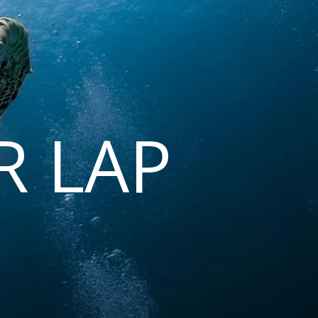
R LAP