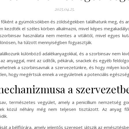
2025.04.25.
főként a gyümölcsökben és zöldségekben találhatunk meg, és am
én kezdték el széles körben alkalmazni, mivel képes megakadályo
szorbinsav használata nem mentes a vitáktól, mivel egyes kut
ülönösen, ha túlzott mennyiségben fogyasztják.
lálkozunk különböző adalékanyagokkal, és a szorbinsav nem kivé
 az anyaggal, mint az üdítők, pékáruk, snackek és egyéb feldolg
 lehetnek a szorbinsavnak a szervezetünkre, és hogy milyen koc
len, hogy megértsük ennek a vegyületnek a potenciális egészsé
smechanizmusa a szervezetb
-sav, természetes vegyület, amely a penicillium nemzetség go
k közül néhány még nem teljesen tisztázott. Az anyag fők
dik.
ását a bélflórára, amely jelentős szerepet játszik az emészt