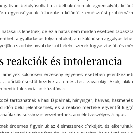
 negatívan befolyásolhatja a bélbaktériumok egyensúlyát, kül
flóra egyensúlyának felborulása különféle emésztési problémá
hatásai is lehetnek, de ez a hatás nem minden esetben tapaszta
entheti a gyulladásos folyamatokat, ami különösen aggályos le
eljük a szorbinsavval dúsított élelmiszerek fogyasztását, és mér
ás reakciók és intolerancia
hat, amelyek különösen érzékeny egyének esetében jelentkezhet
k, a bőrkiütésektől kezdve az emésztési zavarokig. Azok, akik 
mbeni intolerancia kockázatának.
özé tartozhatnak a hasi fájdalmak, hányinger, hányás, hasmenés,
d időn belül jelentkeznek, és a reakció mértéke egyéntől függő
nafilaxiás sokkhoz is vezethetnek, ami életveszélyes állapot.
knek érdemes figyelniük az élelmiszerek címkéjét, és elkerülniü