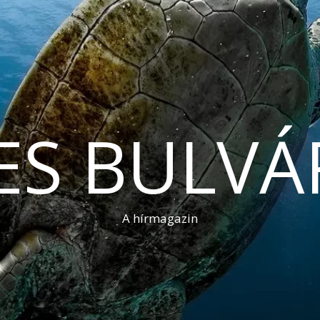
ES BULVÁ
A hírmagazin