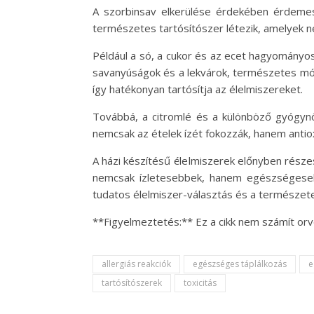
A szorbinsav elkerülése érdekében érdemes
természetes tartósítószer létezik, amelyek 
Például a só, a cukor és az ecet hagyományos 
savanyúságok és a lekvárok, természetes mód
így hatékonyan tartósítja az élelmiszereket.
Továbbá, a citromlé és a különböző gyógynö
nemcsak az ételek ízét fokozzák, hanem antio
A házi készítésű élelmiszerek előnyben részes
nemcsak ízletesebbek, hanem egészségesebbek
tudatos élelmiszer-választás és a természete
**Figyelmeztetés:** Ez a cikk nem számít orv
allergiás reakciók
egészséges táplálkozás
e
tartósítószerek
toxicitás