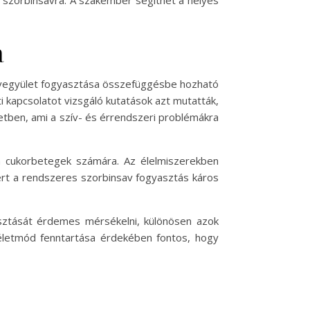
 a szorbinsavra. A szakember segíthet a helyes
a
a vegyület fogyasztása összefüggésbe hozható
i kapcsolatot vizsgáló kutatások azt mutatták,
etben, ami a szív- és érrendszeri problémákra
 a cukorbetegek számára. Az élelmiszerekben
Ezért a rendszeres szorbinsav fogyasztás káros
yasztását érdemes mérsékelni, különösen azok
 életmód fenntartása érdekében fontos, hogy