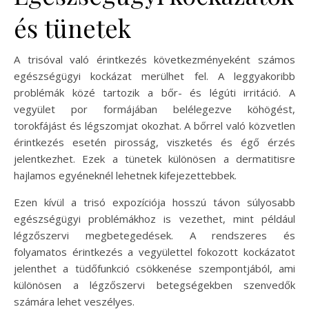
és tünetek
A trisóval való érintkezés következményeként számos
egészségügyi kockázat merülhet fel. A leggyakoribb
problémák közé tartozik a bőr- és légúti irritáció. A
vegyület por formájában belélegezve köhögést,
torokfájást és légszomjat okozhat. A bőrrel való közvetlen
érintkezés esetén pirosság, viszketés és égő érzés
jelentkezhet. Ezek a tünetek különösen a dermatitisre
hajlamos egyéneknél lehetnek kifejezettebbek.
Ezen kívül a trisó expozíciója hosszú távon súlyosabb
egészségügyi problémákhoz is vezethet, mint például
légzőszervi megbetegedések. A rendszeres és
folyamatos érintkezés a vegyülettel fokozott kockázatot
jelenthet a tüdőfunkció csökkenése szempontjából, ami
különösen a légzőszervi betegségekben szenvedők
számára lehet veszélyes.