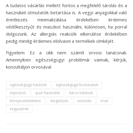
A tudatos vásárlás mellett fontos a megfelelő tárolás és a
használati útmutatók betartása is. A vegyi anyagokkal való
érintkezés minimalizálása érdekében érdemes
védőkesztyűt és maszkot használni, különösen, ha porral
dolgozunk. Az allergiás reakciók elkerülése érdekében
pedig mindig érdemes elolvasni a termékek címkéjét.
Figyelem: Ez a cikk nem számít orvosi tanácsnak.
Amennyiben egészségügyi problémái vannak, kérjük,
konzultáljon orvosával.
egészségügyi hatások
egészségügyi kockázatok
expozíció
ipari használat
káros hatások
környezetvédelem
megelőzés
toxicitás
trisó
vegyszerek