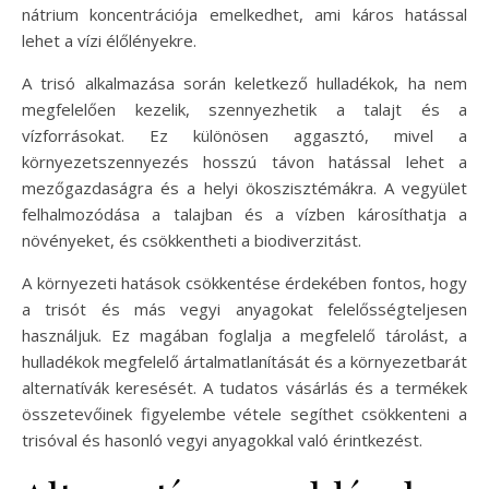
nátrium koncentrációja emelkedhet, ami káros hatással
lehet a vízi élőlényekre.
A trisó alkalmazása során keletkező hulladékok, ha nem
megfelelően kezelik, szennyezhetik a talajt és a
vízforrásokat. Ez különösen aggasztó, mivel a
környezetszennyezés hosszú távon hatással lehet a
mezőgazdaságra és a helyi ökoszisztémákra. A vegyület
felhalmozódása a talajban és a vízben károsíthatja a
növényeket, és csökkentheti a biodiverzitást.
A környezeti hatások csökkentése érdekében fontos, hogy
a trisót és más vegyi anyagokat felelősségteljesen
használjuk. Ez magában foglalja a megfelelő tárolást, a
hulladékok megfelelő ártalmatlanítását és a környezetbarát
alternatívák keresését. A tudatos vásárlás és a termékek
összetevőinek figyelembe vétele segíthet csökkenteni a
trisóval és hasonló vegyi anyagokkal való érintkezést.