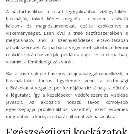
A háztartásokban a trisót leggyakrabban vízlágyítóként
használják, mivel képes megkötni a vízben található
kalcium- és magnéziumionokat, ezáltal csökkentve a
vízkeménységet. Ezen kívül a trisó tisztítószerekben is
megtalálható, ahol a szennyeződések eltávolításában
játszik szerepet. Az iparban a vegyületet különböző kémiai
reakciók során használják, például a papír- és textiliparban,
valamint a fémfeldolgozás során.
Bár a trisó sokféle hasznos tulajdonsággal rendelkezik, a
használatakor fontos figyelembe venni a biztonsági
előírásokat. A vegyület por formájában irritálhatja a bőrt és
a légutakat, így a kezelésekor védőfelszerelés viselése
javasolt. Az expozíció hosszú távon komolyabb
egészségügyi problémákhoz vezethet, ezért érdemes
megfontolni a környezetbarát alternatívák használatát.
Egészségügyi kockázatok