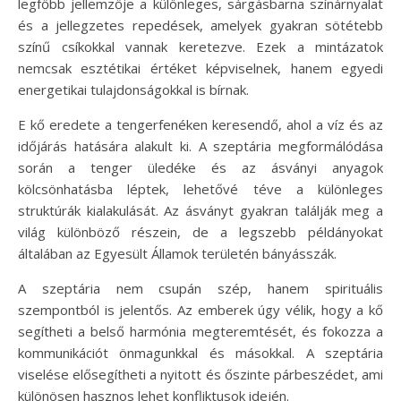
legfőbb jellemzője a különleges, sárgásbarna színárnyalat
és a jellegzetes repedések, amelyek gyakran sötétebb
színű csíkokkal vannak keretezve. Ezek a mintázatok
nemcsak esztétikai értéket képviselnek, hanem egyedi
energetikai tulajdonságokkal is bírnak.
E kő eredete a tengerfenéken keresendő, ahol a víz és az
időjárás hatására alakult ki. A szeptária megformálódása
során a tenger üledéke és az ásványi anyagok
kölcsönhatásba léptek, lehetővé téve a különleges
struktúrák kialakulását. Az ásványt gyakran találják meg a
világ különböző részein, de a legszebb példányokat
általában az Egyesült Államok területén bányásszák.
A szeptária nem csupán szép, hanem spirituális
szempontból is jelentős. Az emberek úgy vélik, hogy a kő
segítheti a belső harmónia megteremtését, és fokozza a
kommunikációt önmagunkkal és másokkal. A szeptária
viselése elősegítheti a nyitott és őszinte párbeszédet, ami
különösen hasznos lehet konfliktusok idején.