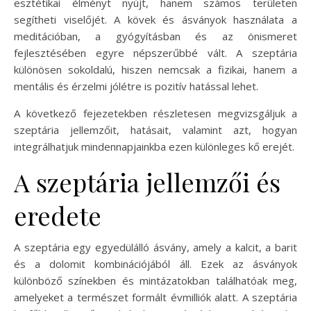
esztétikai élményt nyújt, hanem számos területen
segítheti viselőjét. A kövek és ásványok használata a
meditációban, a gyógyításban és az önismeret
fejlesztésében egyre népszerűbbé vált. A szeptária
különösen sokoldalú, hiszen nemcsak a fizikai, hanem a
mentális és érzelmi jólétre is pozitív hatással lehet.
A következő fejezetekben részletesen megvizsgáljuk a
szeptária jellemzőit, hatásait, valamint azt, hogyan
integrálhatjuk mindennapjainkba ezen különleges kő erejét.
A szeptária jellemzői és
eredete
A szeptária egy egyedülálló ásvány, amely a kalcit, a barit
és a dolomit kombinációjából áll. Ezek az ásványok
különböző színekben és mintázatokban találhatóak meg,
amelyeket a természet formált évmilliók alatt. A szeptária