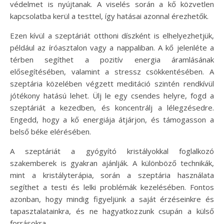
védelmet is nyújtanak. A viselés során a kő közvetlen
kapcsolatba kerül a testtel, így hatásai azonnal érezhetők.
Ezen kívül a szeptáriát otthoni díszként is elhelyezhetjük,
például az íróasztalon vagy a nappaliban. A kő jelenléte a
térben segíthet a pozitív energia áramlásának
elősegítésében, valamint a stressz csökkentésében. A
szeptária közelében végzett meditáció szintén rendkívül
jótékony hatású lehet. Ülj le egy csendes helyre, fogd a
szeptáriát a kezedben, és koncentrálj a lélegzésedre.
Engedd, hogy a kő energiája átjárjon, és támogasson a
belső béke elérésében.
A szeptáriát a gyógyító kristályokkal foglalkozó
szakemberek is gyakran ajánlják. A különböző technikák,
mint a kristályterápia, során a szeptária használata
segíthet a testi és lelki problémák kezelésében. Fontos
azonban, hogy mindig figyeljünk a saját érzéseinkre és
tapasztalatainkra, és ne hagyatkozzunk csupán a külső
forrásokra.