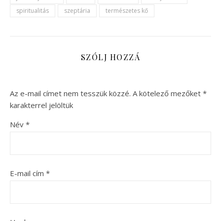
spiritualitás
szeptária
természetes kő
SZÓLJ HOZZÁ
Az e-mail címet nem tesszük közzé.
A kötelező mezőket
*
karakterrel jelöltük
Név
*
E-mail cím
*