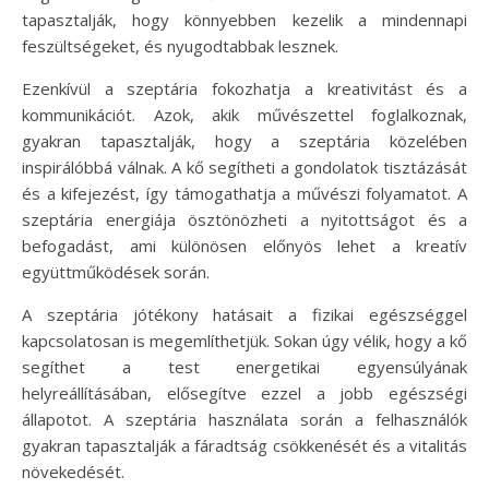
tapasztalják, hogy könnyebben kezelik a mindennapi
feszültségeket, és nyugodtabbak lesznek.
Ezenkívül a szeptária fokozhatja a kreativitást és a
kommunikációt. Azok, akik művészettel foglalkoznak,
gyakran tapasztalják, hogy a szeptária közelében
inspirálóbbá válnak. A kő segítheti a gondolatok tisztázását
és a kifejezést, így támogathatja a művészi folyamatot. A
szeptária energiája ösztönözheti a nyitottságot és a
befogadást, ami különösen előnyös lehet a kreatív
együttműködések során.
A szeptária jótékony hatásait a fizikai egészséggel
kapcsolatosan is megemlíthetjük. Sokan úgy vélik, hogy a kő
segíthet a test energetikai egyensúlyának
helyreállításában, elősegítve ezzel a jobb egészségi
állapotot. A szeptária használata során a felhasználók
gyakran tapasztalják a fáradtság csökkenését és a vitalitás
növekedését.