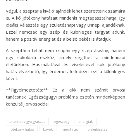
Végül, a szeptária kiváló ajándék lehet szeretteink számára
is. A kő jótékony hatásait mindenki megtapasztalhatja, így
ideális választás egy születésnapi vagy ünnepi ajándéknak.
Ezzel nemcsak egy szép és különleges tárgyat adunk,
hanem a pozitív energiát és a belső békét is átadjuk.
A szeptária tehát nem csupán egy szép ásvány, hanem
egy sokoldalú eszköz, amely segíthet a mindennapi
életünkben. Használatával és viselésével sok jótékony
hatás élvezhető, így érdemes felfedezni ezt a különleges
követ.
**Figyelmeztetés:** Ez a cikk nem számít orvosi
tanácsnak. Egészségügyi probléma esetén mindenképpen
konzultálj orvosoddal.
alternatív gyógyászat
egészség
energiák
jótékony hatás
kövek
meditáció
önfejlesztés