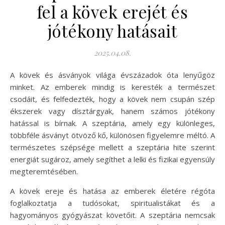
fel a kövek erejét és
jótékony hatásait
2025.04.08.
A kövek és ásványok világa évszázadok óta lenyűgöz
minket. Az emberek mindig is keresték a természet
csodáit, és felfedezték, hogy a kövek nem csupán szép
ékszerek vagy dísztárgyak, hanem számos jótékony
hatással is bírnak. A szeptária, amely egy különleges,
többféle ásványt ötvöző kő, különösen figyelemre méltó. A
természetes szépsége mellett a szeptária hite szerint
energiát sugároz, amely segíthet a lelki és fizikai egyensúly
megteremtésében.
A kövek ereje és hatása az emberek életére régóta
foglalkoztatja a tudósokat, spiritualistákat és a
hagyományos gyógyászat követőit. A szeptária nemcsak