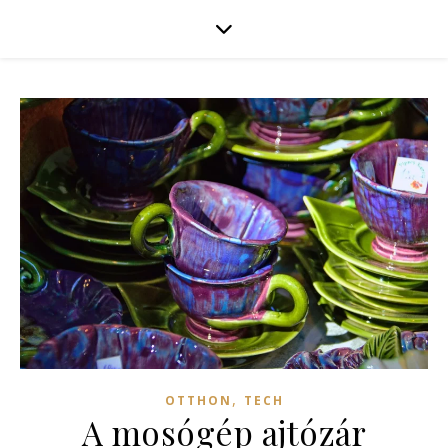
,
OTTHON
TECH
A mosógép ajtózár