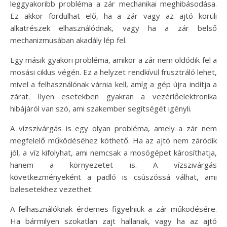
leggyakoribb probléma a zár mechanikai meghibásodása.
Ez akkor fordulhat elő, ha a zár vagy az ajtó körüli
alkatrészek elhasználódnak, vagy ha a zár belső
mechanizmusában akadály lép fel.
Egy másik gyakori probléma, amikor a zár nem oldódik fel a
mosási ciklus végén. Ez a helyzet rendkívül frusztráló lehet,
mivel a felhasználónak várnia kell, amíg a gép újra indítja a
zárat. Ilyen esetekben gyakran a vezérlőelektronika
hibájáról van szó, ami szakember segítségét igényli.
A vízszivárgás is egy olyan probléma, amely a zár nem
megfelelő működéséhez köthető. Ha az ajtó nem záródik
jól, a víz kifolyhat, ami nemcsak a mosógépet károsíthatja,
hanem a környezetet is. A vízszivárgás
következményeként a padló is csúszóssá válhat, ami
balesetekhez vezethet.
A felhasználóknak érdemes figyelniük a zár működésére.
Ha bármilyen szokatlan zajt hallanak, vagy ha az ajtó