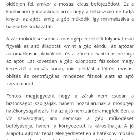
oldódjon fel, amikor a mosási ciklus befejeződött. Ez a
kombináció gondoskodik arról, hogy a felhasználó ne tudja
kinyitni az ajtót, amíg a gép működik, így minimalizálva a
balesetek kockázatát.
A zár működése során a mosógép érzékelői folyamatosan
figyelik az ajtó állapotát. Amint a gép elindul, az ajtózár
automatikusan aktiválódik, és a zárómechanizmus bezárja
az ajtót. Ezt követően a gép különböző fázisokon megy
keresztül a mosás során, mint például a töltés, mosás,
öblítés és centrifugálás, mindezen fázisok alatt az ajtó
zárva marad.
Fontos megjegyezni, hogy a zárak nem csupán a
biztonságot szolgálják, hanem hozzájárulnak a mosógép
hatékonyságához is. Ha az ajtó nem záródik megfelelően, a
víz szivároghat, ami nemcsak a gép működését
befolyásolja, hanem a környezetet is károsíthatja. A jó
állapotú ajtózár tehát elengedhetetlen a hatékony mosási