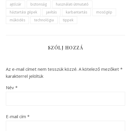
ajtózár
biztonság
használati útmutató
háztartási gépek
javítás
karbantartás
mosógép
működés
technológia
tippek
SZÓLJ HOZZÁ
Az e-mail címet nem tesszük közzé.
A kötelező mezőket
*
karakterrel jelöltük
Név
*
E-mail cím
*