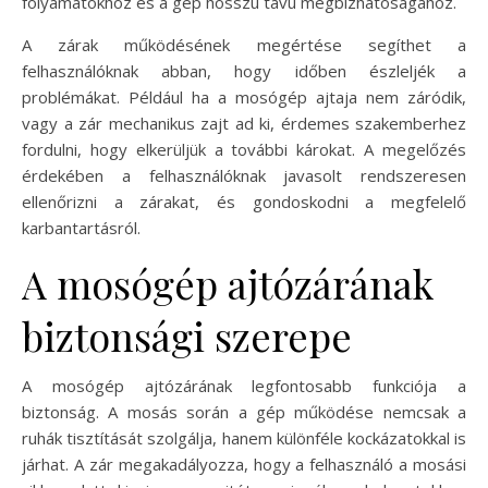
folyamatokhoz és a gép hosszú távú megbízhatóságához.
A zárak működésének megértése segíthet a
felhasználóknak abban, hogy időben észleljék a
problémákat. Például ha a mosógép ajtaja nem záródik,
vagy a zár mechanikus zajt ad ki, érdemes szakemberhez
fordulni, hogy elkerüljük a további károkat. A megelőzés
érdekében a felhasználóknak javasolt rendszeresen
ellenőrizni a zárakat, és gondoskodni a megfelelő
karbantartásról.
A mosógép ajtózárának
biztonsági szerepe
A mosógép ajtózárának legfontosabb funkciója a
biztonság. A mosás során a gép működése nemcsak a
ruhák tisztítását szolgálja, hanem különféle kockázatokkal is
járhat. A zár megakadályozza, hogy a felhasználó a mosási