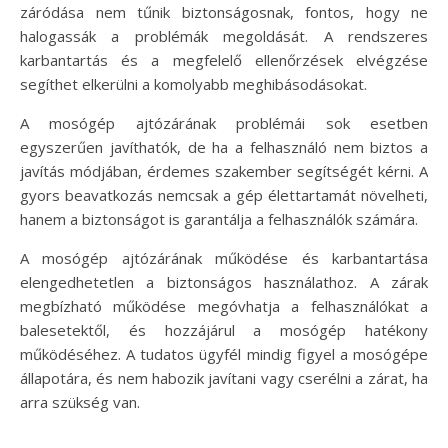
záródása nem tűnik biztonságosnak, fontos, hogy ne
halogassák a problémák megoldását. A rendszeres
karbantartás és a megfelelő ellenőrzések elvégzése
segíthet elkerülni a komolyabb meghibásodásokat.
A mosógép ajtózárának problémái sok esetben
egyszerűen javíthatók, de ha a felhasználó nem biztos a
javítás módjában, érdemes szakember segítségét kérni. A
gyors beavatkozás nemcsak a gép élettartamát növelheti,
hanem a biztonságot is garantálja a felhasználók számára.
A mosógép ajtózárának működése és karbantartása
elengedhetetlen a biztonságos használathoz. A zárak
megbízható működése megóvhatja a felhasználókat a
balesetektől, és hozzájárul a mosógép hatékony
működéséhez. A tudatos ügyfél mindig figyel a mosógépe
állapotára, és nem habozik javítani vagy cserélni a zárat, ha
arra szükség van.