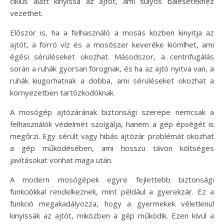
ciklus alatt kinyissa az ajtót, ami súlyos balesetekhez
vezethet.
Először is, ha a felhasználó a mosás közben kinyitja az
ajtót, a forró víz és a mosószer keveréke kiömlhet, ami
égési sérüléseket okozhat. Másodszor, a centrifugálás
során a ruhák gyorsan forognak, és ha az ajtó nyitva van, a
ruhák kiugorhatnak a dobba, ami sérüléseket okozhat a
környezetben tartózkodóknak.
A mosógép ajtózárának biztonsági szerepe nemcsak a
felhasználók védelmét szolgálja, hanem a gép épségét is
megőrzi. Egy sérült vagy hibás ajtózár problémát okozhat
a gép működésében, ami hosszú távon költséges
javításokat vonhat maga után.
A modern mosógépek egyre fejlettebb biztonsági
funkciókkal rendelkeznek, mint például a gyerekzár. Ez a
funkció megakadályozza, hogy a gyermekek véletlenül
kinyissák az ajtót, miközben a gép működik. Ezen kívül a