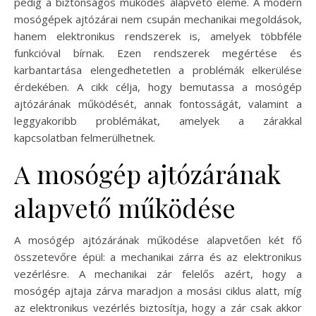
pedig a biztonságos működés alapvető eleme. A modern
mosógépek ajtózárai nem csupán mechanikai megoldások,
hanem elektronikus rendszerek is, amelyek többféle
funkcióval bírnak. Ezen rendszerek megértése és
karbantartása elengedhetetlen a problémák elkerülése
érdekében. A cikk célja, hogy bemutassa a mosógép
ajtózárának működését, annak fontosságát, valamint a
leggyakoribb problémákat, amelyek a zárakkal
kapcsolatban felmerülhetnek.
A mosógép ajtózárának
alapvető működése
A mosógép ajtózárának működése alapvetően két fő
összetevőre épül: a mechanikai zárra és az elektronikus
vezérlésre. A mechanikai zár felelős azért, hogy a
mosógép ajtaja zárva maradjon a mosási ciklus alatt, míg
az elektronikus vezérlés biztosítja, hogy a zár csak akkor