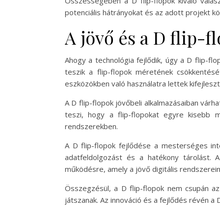
Összességében a D flip-flopok kiváló válas
potenciális hátrányokat és az adott projekt k
A jövő és a D flip-f
Ahogy a technológia fejlődik, úgy a D flip-fl
teszik a flip-flopok méretének csökkentését
eszközökben való használatra lettek kifejleszt
A D flip-flopok jövőbeli alkalmazásaiban vár
teszi, hogy a flip-flopokat egyre kisebb
rendszerekben.
A D flip-flopok fejlődése a mesterséges inte
adatfeldolgozást és a hatékony tárolást.
működésre, amely a jövő digitális rendszerein
Összegzésül, a D flip-flopok nem csupán az 
játszanak. Az innováció és a fejlődés révén a D