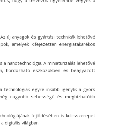
fontos, hogy a tervezők figyelembe vegyék a
. Az új anyagok és gyártási technikák lehetővé
lopok, amelyek kifejezetten energiatakarékos
 a nanotechnológia. A miniaturizálás lehetővé
ban, hordozható eszközökben és beágyazott
 a technológiák egyre inkább igénylik a gyors
nek még nagyobb sebességű és megbízhatóbb
chnológiájának fejlődésében is kulcsszerepet
 digitális világban.