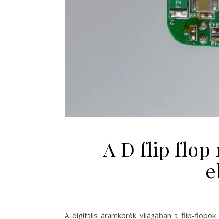
A D flip flo
e
A digitális áramkörök világában a flip-flop