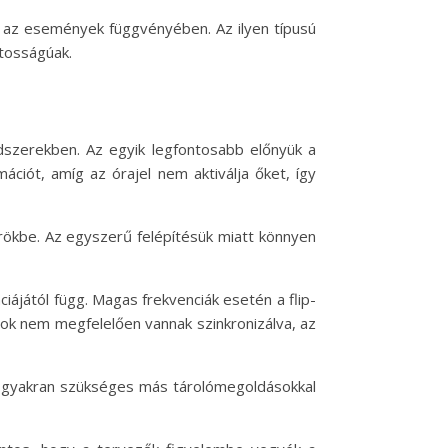
ani az események függvényében. Az ilyen típusú
ntosságúak.
ndszerekben. Az egyik legfontosabb előnyük a
ációt, amíg az órajel nem aktiválja őket, így
örökbe. Az egyszerű felépítésük miatt könnyen
ciájától függ. Magas frekvenciák esetén a flip-
opok nem megfelelően vannak szinkronizálva, az
rt gyakran szükséges más tárolómegoldásokkal