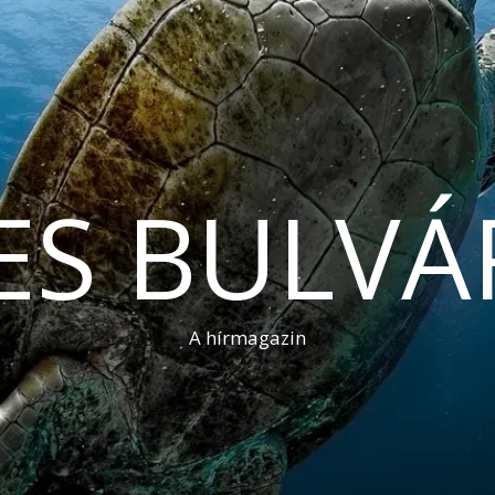
ES BULVÁ
A hírmagazin