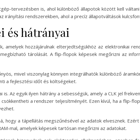
otgép-tervezésben is, ahol különböző állapotok között kell vált
 irányítási rendszerekben, ahol a precíz állapotváltások kulcsfo
ei és hátrányai
k, amelyek hozzájárulnak elterjedtségükhöz az elektronikai re
 megbízható tárolását. A flip-flopok képesek megőrizni az inform
lőnyös, mivel viszonylag könnyen integrálhatók különböző áramk
i a fejlesztési időt és költségeket.
 is. Az egyik ilyen hátrány a sebességük, amely a CLK jel frekven
 csökkentheti a rendszer teljesítményét. Ezen kívül, ha a flip-fl
ezhet.
ábbá, hogy a tápellátás megszűnésével az adatok elvesznek. Ezé
RAM-mal, amelyek képesek tartósan megőrizni az adatokat.