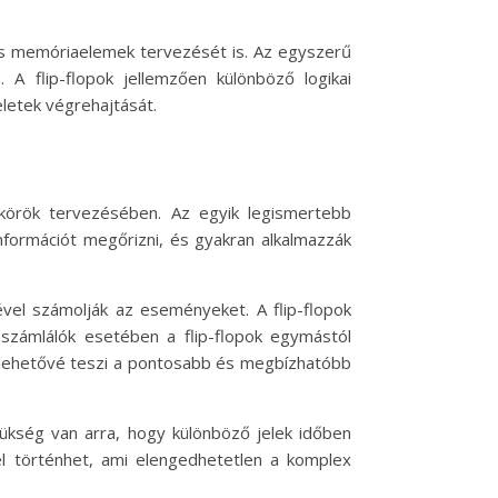
 és memóriaelemek tervezését is. Az egyszerű
A flip-flopok jellemzően különböző logikai
letek végrehajtását.
amkörök tervezésében. Az egyik legismertebb
információt megőrizni, és gyakran alkalmazzák
ével számolják az eseményeket. A flip-flopok
n számlálók esetében a flip-flopok egymástól
mi lehetővé teszi a pontosabb és megbízhatóbb
szükség van arra, hogy különböző jelek időben
sel történhet, ami elengedhetetlen a komplex