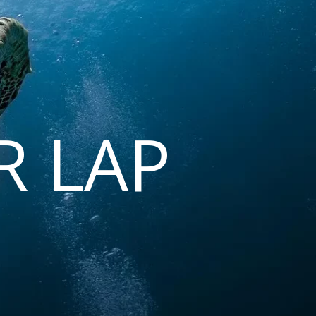
R LAP