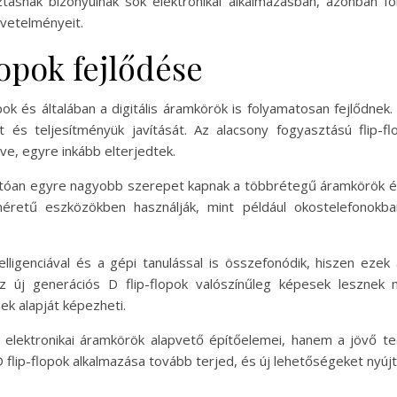
ztásnak bizonyulnak sok elektronikai alkalmazásban, azonban 
övetelményeit.
lopok fejlődése
opok és általában a digitális áramkörök is folyamatosan fejlődnek
 és teljesítményük javítását. Az alacsony fogyasztású flip-f
ve, egyre inkább elterjedtek.
hatóan egyre nagyobb szerepet kapnak a többrétegű áramkörök és
 méretű eszközökben használják, mint például okostelefonok
lligenciával és a gépi tanulással is összefonódik, hiszen ezek
 Az új generációs D flip-flopok valószínűleg képesek lesz
ek alapját képezheti.
elektronikai áramkörök alapvető építőelemei, hanem a jövő te
 flip-flopok alkalmazása tovább terjed, és új lehetőségeket nyújt a