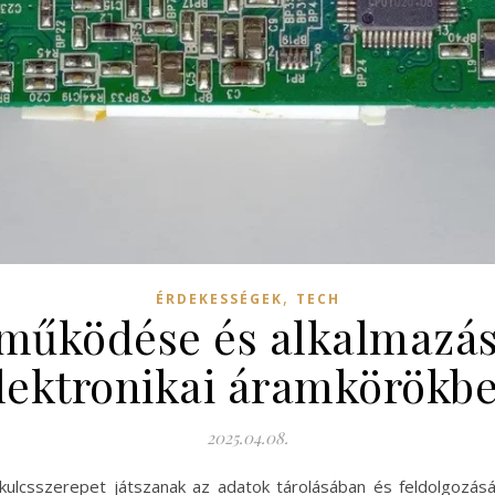
,
ÉRDEKESSÉGEK
TECH
p működése és alkalmazás
lektronikai áramkörökb
2025.04.08.
ok kulcsszerepet játszanak az adatok tárolásában és feldolgoz