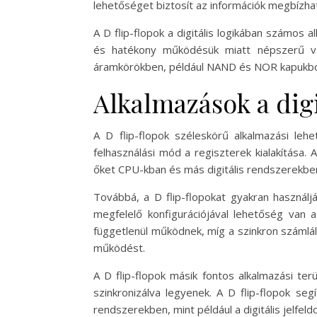
lehetőséget biztosít az információk megbízhat
A D flip-flopok a digitális logikában számo
és hatékony működésük miatt népszerű vála
áramkörökben, például NAND és NOR kapukból 
Alkalmazások a dig
A D flip-flopok széleskörű alkalmazási leh
felhasználási mód a regiszterek kialakítása.
őket CPU-kban és más digitális rendszerekbe
Továbbá, a D flip-flopokat gyakran használj
megfelelő konfigurációjával lehetőség van a
függetlenül működnek, míg a szinkron számlál
működést.
A D flip-flopok másik fontos alkalmazási ter
szinkronizálva legyenek. A D flip-flopok se
rendszerekben, mint például a digitális jelfe