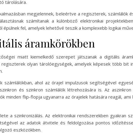
ó tárolására.
s alkalmazásban megjelennek, beleértve a regiszterek, számlálók
sztásnak számítanak a különböző elektronikai projektekben. 
épülnek fel, amelyek lehetővé teszik a komplexebb logikai műve
itális áramkörökben
etőségei miatt kiemelkedő szerepet játszanak a digitális ár
 A regiszterek olyan tárolóegységek, amelyek képesek több bit 
n.
ák számlálókban, ahol az órajel impulzusok segítségével egyes
szinkron és szinkron számlálók létrehozására is. Az aszinkro
ók minden flip-flopja ugyanarra az órajelek hatására reagál, a
ülete a szinkronizálás. Az elektronikai rendszerekben gyakran 
gítségével az adatok átvitele és feldolgozása pontos időzítés
ldolgozó eszközökben.