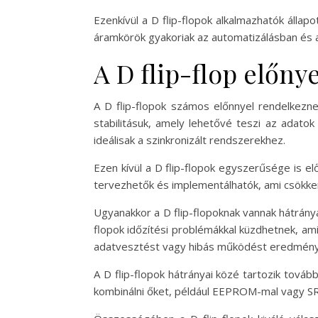
Ezenkívül a D flip-flopok alkalmazhatók állap
áramkörök gyakoriak az automatizálásban és az
A D flip-flop előny
A D flip-flopok számos előnnyel rendelkezne
stabilitásuk, amely lehetővé teszi az adatok
ideálisak a szinkronizált rendszerekhez.
Ezen kívül a D flip-flopok egyszerűsége is e
tervezhetők és implementálhatók, ami csökkent
Ugyanakkor a D flip-flopoknak vannak hátrányai
flopok időzítési problémákkal küzdhetnek, ami
adatvesztést vagy hibás működést eredmény
A D flip-flopok hátrányai közé tartozik tov
kombinálni őket, például EEPROM-mal vagy S