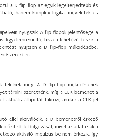
özül a D flip-flop az egyik legelterjedtebb és
nálható, hanem komplex logikai műveletek és
apelvein nyugszik. A flip-flopok jelentősége a
s figyelemreméltó, hiszen lehetővé teszik a
ekintést nyújtson a D flip-flop működésébe,
rendszerekben.
ek felelnek meg. A D flip-flop működésének
lyet tárolni szeretnénk, míg a CLK bemenet a
 aktuális állapotát tükrözi, amikor a CLK jel
utó éllel aktiválódik, a D bemenetről érkező
k időzített feldolgozását, mivel az adat csak a
övetkező aktiváló impulzus be nem érkezik, így