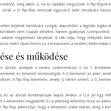
mációt, még akkor is, ha az táplálás megszűnik. A flip-flopok k
és során a D flip-flop nemcsak egyszerű adat tárolására hasz
len bitjének tárolására szolgál, alapvetően a digitális logika al
mkörökben nem csupán elméleti, hanem gyakorlati szempontból i
 adatok megbízható tárolását. A cikk célja, hogy mélyebb bet
tassa, miért olyan fontos ez a komponens a modern elektronikai 
ítése és működése
pes tárolni, amelyek a bináris számrendszer 0 és 1 értékein
bemeneti és kimeneti terminológiát. A D bemenet az adat, ame
ködését. A flip-flop kimenete, amely Q néven ismert, a D bemenet
 és az átvitel kombinációján alapul. Amikor a CLK jel egy felf
éket a kimeneten megjeleníti. Ez a jelenség lehetővé teszi az adato
 D flip-flop jellemzője, hogy a kimenete stabil marad, amíg a k