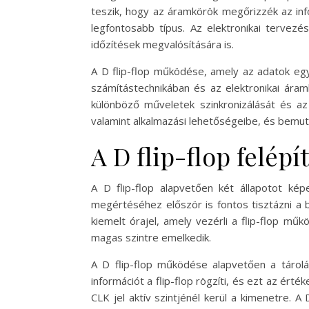
teszik, hogy az áramkörök megőrizzék az infor
legfontosabb típus. Az elektronikai tervez
időzítések megvalósítására is.
A D flip-flop működése, amely az adatok egyet
számítástechnikában és az elektronikai ára
különböző műveletek szinkronizálását és az
valamint alkalmazási lehetőségeibe, és bemu
A D flip-flop felép
A D flip-flop alapvetően két állapotot ké
megértéséhez először is fontos tisztázni a 
kiemelt órajel, amely vezérli a flip-flop mű
magas szintre emelkedik.
A D flip-flop működése alapvetően a tárolás
információt a flip-flop rögzíti, és ezt az ért
CLK jel aktív szintjénél kerül a kimenetre. A