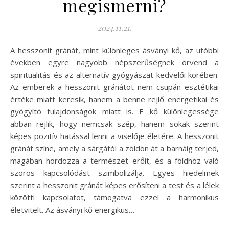
megismerni?
2024.11.21.
A hesszonit gránát, mint különleges ásványi kő, az utóbbi
években egyre nagyobb népszerűségnek örvend a
spiritualitás és az alternatív gyógyászat kedvelői körében.
Az emberek a hesszonit gránátot nem csupán esztétikai
értéke miatt keresik, hanem a benne rejlő energetikai és
gyógyító tulajdonságok miatt is. E kő különlegessége
abban rejlik, hogy nemcsak szép, hanem sokak szerint
képes pozitív hatással lenni a viselője életére. A hesszonit
gránát színe, amely a sárgától a zöldön át a barnáig terjed,
magában hordozza a természet erőit, és a földhöz való
szoros kapcsolódást szimbolizálja. Egyes hiedelmek
szerint a hesszonit gránát képes erősíteni a test és a lélek
közötti kapcsolatot, támogatva ezzel a harmonikus
életvitelt. Az ásványi kő energikus…