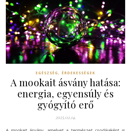
,
EGÉSZSÉG
ÉRDEKESSÉGEK
A mookait ásvány hatása:
energia, egyensúly és
gyógyító erő
2025.02.14.
A mookait ásvány, amelyet a természet csodájaként is