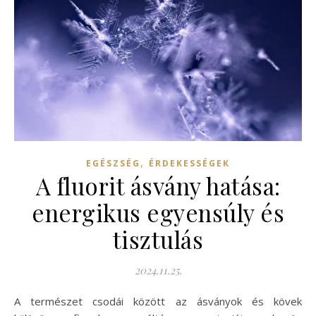
,
EGÉSZSÉG
ÉRDEKESSÉGEK
A fluorit ásvány hatása:
energikus egyensúly és
tisztulás
2024.11.25.
A természet csodái között az ásványok és kövek