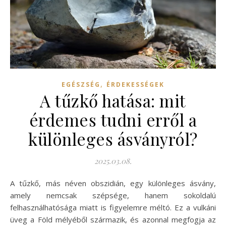
,
EGÉSZSÉG
ÉRDEKESSÉGEK
A tűzkő hatása: mit
érdemes tudni erről a
különleges ásványról?
2025.03.08.
A tűzkő, más néven obszidián, egy különleges ásvány,
amely nemcsak szépsége, hanem sokoldalú
felhasználhatósága miatt is figyelemre méltó. Ez a vulkáni
üveg a Föld mélyéből származik, és azonnal megfogja az