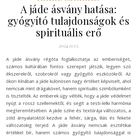
A jáde ásvány hatása:
gyógyító tulajdonságok és
spirituális erő
2024.11.13.
A jáde ásvány régóta foglalkoztatja az emberiséget,
számos kultúrában fontos szerepet játszik, legyen szó
ékszerekről, szobrokról vagy gyógyító eszközökről. Az
ókori Kínában a jáde különösen nagy értéket képviselt, ahol
nemcsak mint drágakövet, hanem spirituális szimbólumként
is tisztelték. Az emberek úgy vélték, hogy a jáde védelmet
nyújt a rossz szellemektől, és segít a testi-lelki harmónia
megteremtésében. A jáde színe és textúrája változatos, a
zöld árnyalatoktól kezdve a fehér, sárga, lilás és fekete
változatokig terjed. A jáde ásvány nemcsak esztétikai
értékkel bír, hanem számos gyógyító tulajdonsággal is