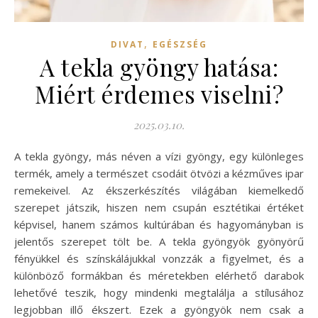
,
DIVAT
EGÉSZSÉG
A tekla gyöngy hatása:
Miért érdemes viselni?
2025.03.10.
A tekla gyöngy, más néven a vízi gyöngy, egy különleges
termék, amely a természet csodáit ötvözi a kézműves ipar
remekeivel. Az ékszerkészítés világában kiemelkedő
szerepet játszik, hiszen nem csupán esztétikai értéket
képvisel, hanem számos kultúrában és hagyományban is
jelentős szerepet tölt be. A tekla gyöngyök gyönyörű
fényükkel és színskálájukkal vonzzák a figyelmet, és a
különböző formákban és méretekben elérhető darabok
lehetővé teszik, hogy mindenki megtalálja a stílusához
legjobban illő ékszert. Ezek a gyöngyök nem csak a