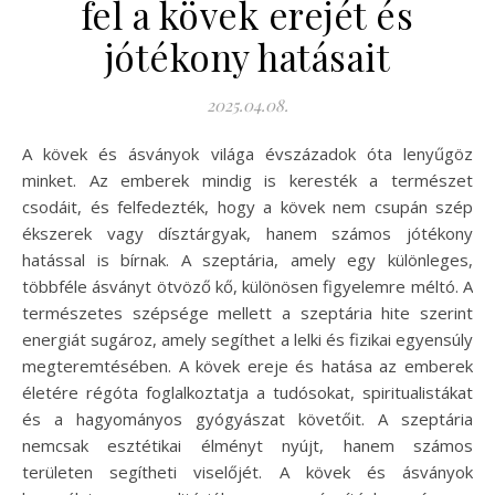
fel a kövek erejét és
jótékony hatásait
2025.04.08.
A kövek és ásványok világa évszázadok óta lenyűgöz
minket. Az emberek mindig is keresték a természet
csodáit, és felfedezték, hogy a kövek nem csupán szép
ékszerek vagy dísztárgyak, hanem számos jótékony
hatással is bírnak. A szeptária, amely egy különleges,
többféle ásványt ötvöző kő, különösen figyelemre méltó. A
természetes szépsége mellett a szeptária hite szerint
energiát sugároz, amely segíthet a lelki és fizikai egyensúly
megteremtésében. A kövek ereje és hatása az emberek
életére régóta foglalkoztatja a tudósokat, spiritualistákat
és a hagyományos gyógyászat követőit. A szeptária
nemcsak esztétikai élményt nyújt, hanem számos
területen segítheti viselőjét. A kövek és ásványok