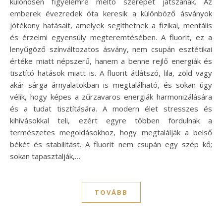
különösen figyelemre méltó szerepet játszanak. Az
emberek évezredek óta keresik a különböző ásványok
jótékony hatásait, amelyek segíthetnek a fizikai, mentális
és érzelmi egyensúly megteremtésében. A fluorit, ez a
lenyűgöző színváltozatos ásvány, nem csupán esztétikai
értéke miatt népszerű, hanem a benne rejlő energiák és
tisztító hatások miatt is. A fluorit átlátszó, lila, zöld vagy
akár sárga árnyalatokban is megtalálható, és sokan úgy
vélik, hogy képes a zűrzavaros energiák harmonizálására
és a tudat tisztítására. A modern élet stresszes és
kihívásokkal teli, ezért egyre többen fordulnak a
természetes megoldásokhoz, hogy megtalálják a belső
békét és stabilitást. A fluorit nem csupán egy szép kő;
sokan tapasztalják,…
TOVÁBB