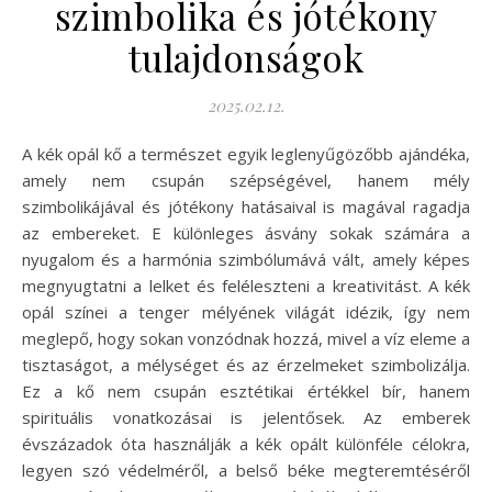
szimbolika és jótékony
tulajdonságok
2025.02.12.
A kék opál kő a természet egyik leglenyűgözőbb ajándéka,
amely nem csupán szépségével, hanem mély
szimbolikájával és jótékony hatásaival is magával ragadja
az embereket. E különleges ásvány sokak számára a
nyugalom és a harmónia szimbólumává vált, amely képes
megnyugtatni a lelket és feléleszteni a kreativitást. A kék
opál színei a tenger mélyének világát idézik, így nem
meglepő, hogy sokan vonzódnak hozzá, mivel a víz eleme a
tisztaságot, a mélységet és az érzelmeket szimbolizálja.
Ez a kő nem csupán esztétikai értékkel bír, hanem
spirituális vonatkozásai is jelentősek. Az emberek
évszázadok óta használják a kék opált különféle célokra,
legyen szó védelméről, a belső béke megteremtéséről