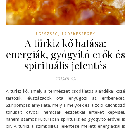
,
EGÉSZSÉG
ÉRDEKESSÉGEK
A türkiz kő hatása:
energiák, gyógyító erők és
spirituális jelentés
2025.01.05.
A türkiz kő, amely a természet csodálatos ajándékai közé
tartozik, évszázadok óta lenyűgözi az embereket.
Színpompás árnyalata, mely a mélykék és a zöld különböző
tónusait ötvözi, nemcsak esztétikai értéket képvisel,
hanem számos kultúrában spirituális és gyógyító erővel is
bír. A türkiz a szimbolikus jelentése mellett energiákkal is