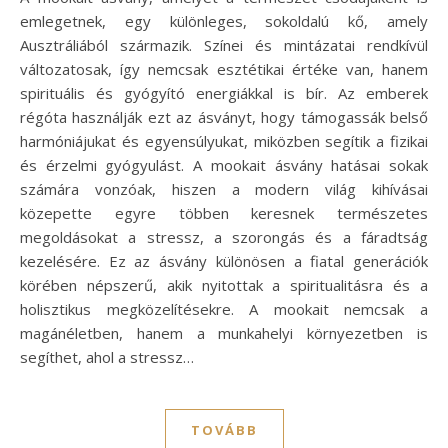
emlegetnek, egy különleges, sokoldalú kő, amely
Ausztráliából származik. Színei és mintázatai rendkívül
változatosak, így nemcsak esztétikai értéke van, hanem
spirituális és gyógyító energiákkal is bír. Az emberek
régóta használják ezt az ásványt, hogy támogassák belső
harmóniájukat és egyensúlyukat, miközben segítik a fizikai
és érzelmi gyógyulást. A mookait ásvány hatásai sokak
számára vonzóak, hiszen a modern világ kihívásai
közepette egyre többen keresnek természetes
megoldásokat a stressz, a szorongás és a fáradtság
kezelésére. Ez az ásvány különösen a fiatal generációk
körében népszerű, akik nyitottak a spiritualitásra és a
holisztikus megközelítésekre. A mookait nemcsak a
magánéletben, hanem a munkahelyi környezetben is
segíthet, ahol a stressz…
TOVÁBB