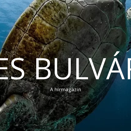
ES BULVÁ
A hírmagazin