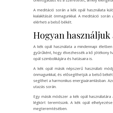
önelfogadást és a szeretetet, amely elenged
A meditáció során a kék opál használata kü
kialakítását önmagunkkal. A meditáció sorá
elérheti a belső békét.
Hogyan használjuk 
A kék opál használata a mindennapi életben r
gyűrűként, hogy élvezhessék a kő jótékony h
opál szimbolikájára és hatásaira is.
A kék opál másik népszerű használati módja
önmagunkkal, és elősegíthetjük a belső békét.
segíthet a harmonikus energiaáramlásban. Azok
utazás során.
Egy másik módszer a kék opál használatára a
légkört teremtsünk. A kék opál elhelyezése
megteremtésében.