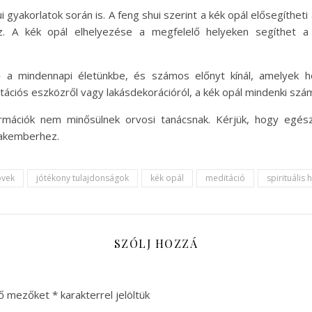
 gyakorlatok során is. A feng shui szerint a kék opál elősegítheti
hoz. A kék opál elhelyezése a megfelelő helyeken segíthet
ő a mindennapi életünkbe, és számos előnyt kínál, amelyek h
ációs eszközről vagy lakásdekorációról, a kék opál mindenki szám
formációk nem minősülnek orvosi tanácsnak. Kérjük, hogy egés
zakemberhez.
övek
jótékony tulajdonságok
kék opál
meditáció
spirituális
SZÓLJ HOZZÁ
ző mezőket
*
karakterrel jelöltük