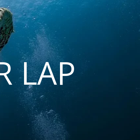
R LAP