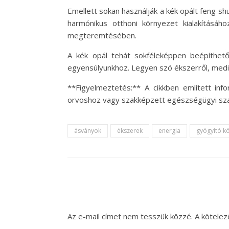
Emellett sokan használják a kék opált feng shui
harmónikus otthoni környezet kialakításá
megteremtésében.
A kék opál tehát sokféleképpen beépíthet
egyensúlyunkhoz. Legyen szó ékszerről, medit
**Figyelmeztetés:** A cikkben említett in
orvoshoz vagy szakképzett egészségügyi s
ásványok
ékszerek
energia
gyógyító k
Az e-mail címet nem tesszük közzé.
A kötele