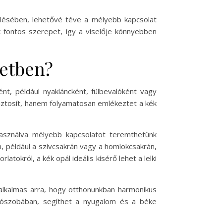
elésében, lehetővé téve a mélyebb kapcsolat
 fontos szerepet, így a viselője könnyebben
letben?
ént, például nyakláncként, fülbevalóként vagy
iztosít, hanem folyamatosan emlékeztet a kék
lhasználva mélyebb kapcsolatot teremthetünk
n, például a szívcsakrán vagy a homlokcsakrán,
okról, a kék opál ideális kísérő lehet a lelki
 alkalmas arra, hogy otthonunkban harmonikus
hálószobában, segíthet a nyugalom és a béke