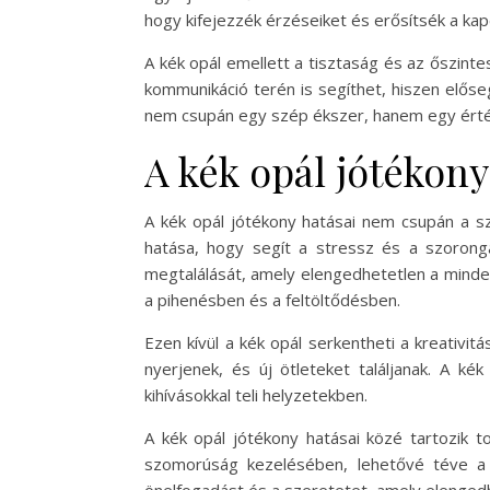
hogy kifejezzék érzéseiket és erősítsék a kap
A kék opál emellett a tisztaság és az őszinte
kommunikáció terén is segíthet, hiszen előseg
nem csupán egy szép ékszer, hanem egy érték
A kék opál jótékony
A kék opál jótékony hatásai nem csupán a sz
hatása, hogy segít a stressz és a szorong
megtalálását, amely elengedhetetlen a minde
a pihenésben és a feltöltődésben.
Ezen kívül a kék opál serkentheti a kreativit
nyerjenek, és új ötleteket találjanak. A ké
kihívásokkal teli helyzetekben.
A kék opál jótékony hatásai közé tartozik 
szomorúság kezelésében, lehetővé téve a 