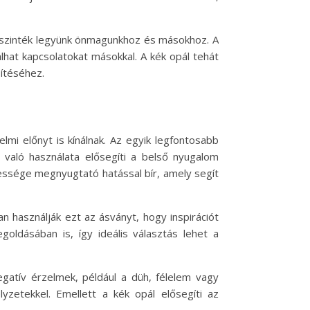
gy őszinték legyünk önmagunkhoz és másokhoz. A
álhat kapcsolatokat másokkal. A kék opál tehát
ítéséhez.
mi előnyt is kínálnak. Az egyik legfontosabb
való használata elősegíti a belső nyugalom
essége megnyugtató hatással bír, amely segít
an használják ezt az ásványt, hogy inspirációt
goldásában is, így ideális választás lehet a
gatív érzelmek, például a düh, félelem vagy
etekkel. Emellett a kék opál elősegíti az