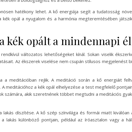
hetetlen a boldogsághoz és a belső békéhez.
lönösen hatékony lehet. A kő energiája segít a tudatosság növ
n a kék opál a nyugalom és a harmónia megteremtésében játszik
a kék opált a mindennapi é
endkívül változatos lehetőségeket kínál. Sokan viselik ékszerk
atásait. Az ékszerek viselése nem csupán stílusos megjelenést b
 a meditációban rejlik. A meditáció során a kő energiáit fe
 A meditációhoz a kék opál elhelyezése a test megfelelő pontjai
 számára, akik szeretnének többet megtudni a meditációs gyakorlat
 lakás díszítése. A kő szép színvilága és formái miatt kiválóan
 a lakás különböző pontjain, például az íróasztalon vagy a 