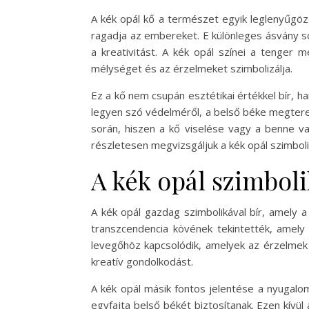
A kék opál kő a természet egyik leglenyűgöz
ragadja az embereket. E különleges ásvány s
a kreativitást. A kék opál színei a tenger 
mélységet és az érzelmeket szimbolizálja.
Ez a kő nem csupán esztétikai értékkel bír, h
legyen szó védelméről, a belső béke megterem
során, hiszen a kő viselése vagy a benne v
részletesen megvizsgáljuk a kék opál szimboli
A kék opál szimboli
A kék opál gazdag szimbolikával bír, amely a
transzcendencia kövének tekintették, amely
levegőhöz kapcsolódik, amelyek az érzelmek 
kreatív gondolkodást.
A kék opál másik fontos jelentése a nyugalo
egyfajta belső békét biztosítanak. Ezen kívü