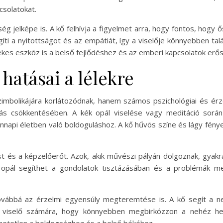
csolatokat.
ség jelképe is. A kő felhívja a figyelmet arra, hogy fontos, ho
íti a nyitottságot és az empátiát, így a viselője könnyebben tal
es eszköz is a belső fejlődéshez és az emberi kapcsolatok erős
 hatásai a lélekre
imbolikájára korlátozódnak, hanem számos pszichológiai és érzel
ás csökkentésében. A kék opál viselése vagy meditáció során 
nnapi életben való boldoguláshoz. A kő hűvös színe és lágy fény
ást és a képzelőerőt. Azok, akik művészi pályán dolgoznak, gyakr
k opál segíthet a gondolatok tisztázásában és a problémák me
továbbá az érzelmi egyensúly megteremtése is. A kő segít a ne
viselő számára, hogy könnyebben megbirkózzon a nehéz helyz