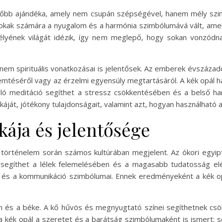
őbb ajándéka, amely nem csupán szépségével, hanem mély szimb
okak számára a nyugalom és a harmónia szimbólumává vált, amely
mélyének világát idézik, így nem meglepő, hogy sokan vonzódn
anem spirituális vonatkozásai is jelentősek. Az emberek évszázadok
téséről vagy az érzelmi egyensúly megtartásáról. A kék opál ha
aló meditáció segíthet a stressz csökkentésében és a belső h
káját, jótékony tulajdonságait, valamint azt, hogyan használható 
kája és jelentősége
 történelem során számos kultúrában megjelent. Az ókori egyipto
 segíthet a lélek felemelésében és a magasabb tudatosság elé
és a kommunikáció szimbólumai. Ennek eredményeként a kék opá
m és a béke. A kő hűvös és megnyugtató színei segíthetnek csö
l a kék opál a szeretet és a barátság szimbólumaként is ismert; 