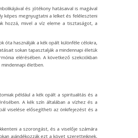
olikájával és jótékony hatásaival is magával
 képes megnyugtatni a lelket és feléleszteni
ak hozzá, mivel a víz eleme a tisztaságot, a
 óta használják a kék opált különféle célokra,
tásait sokan tapasztalják a mindennapi életük
armónia elérésében. A következő szekciókban
a mindennapi életben.
miak például a kék opált a spiritualitás és a
résében. A kék szín általában a vízhez és a
l viselése elősegítheti az önkifejezést és a
kkenteni a szorongást, és a viselője számára
sokan ajándékozzák ezt a követ szeretteiknek,