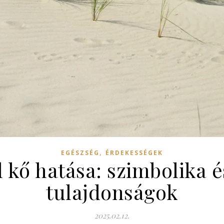
,
EGÉSZSÉG
ÉRDEKESSÉGEK
l kő hatása: szimbolika é
tulajdonságok
2025.02.12.