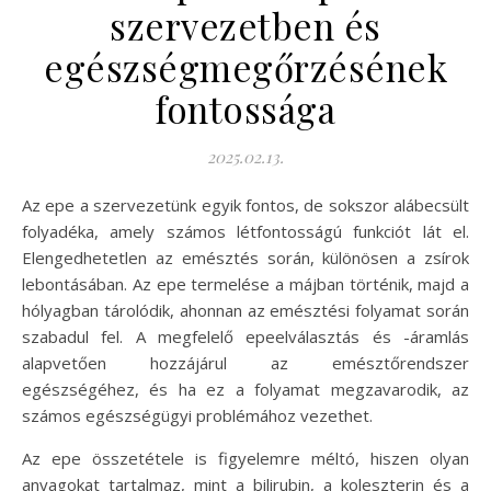
szervezetben és
egészségmegőrzésének
fontossága
2025.02.13.
Az epe a szervezetünk egyik fontos, de sokszor alábecsült
folyadéka, amely számos létfontosságú funkciót lát el.
Elengedhetetlen az emésztés során, különösen a zsírok
lebontásában. Az epe termelése a májban történik, majd a
hólyagban tárolódik, ahonnan az emésztési folyamat során
szabadul fel. A megfelelő epeelválasztás és -áramlás
alapvetően hozzájárul az emésztőrendszer
egészségéhez, és ha ez a folyamat megzavarodik, az
számos egészségügyi problémához vezethet.
Az epe összetétele is figyelemre méltó, hiszen olyan
anyagokat tartalmaz, mint a bilirubin, a koleszterin és a