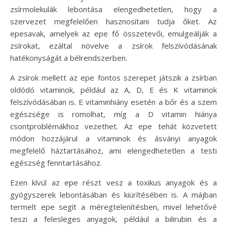
zsírmolekulák lebontása elengedhetetlen, hogy a
szervezet megfelelően hasznosítani tudja őket. Az
epesavak, amelyek az epe fő összetevői, emulgeálják a
zsírokat, ezáltal növelve a zsírok felszívódásának
hatékonyságát a bélrendszerben.
A zsírok mellett az epe fontos szerepet játszik a zsírban
oldódó vitaminok, például az A, D, E és K vitaminok
felszívódásában is. E vitaminhiány esetén a bőr és a szem
egészsége is romolhat, míg a D vitamin hiánya
csontproblémákhoz vezethet. Az epe tehát közvetett
módon hozzájárul a vitaminok és ásványi anyagok
megfelelő háztartásához, ami elengedhetetlen a testi
egészség fenntartásához.
Ezen kívül az epe részt vesz a toxikus anyagok és a
gyógyszerek lebontásában és kiürítésében is. A májban
termelt epe segít a méregtelenítésben, mivel lehetővé
teszi a felesleges anyagok, például a bilirubin és a