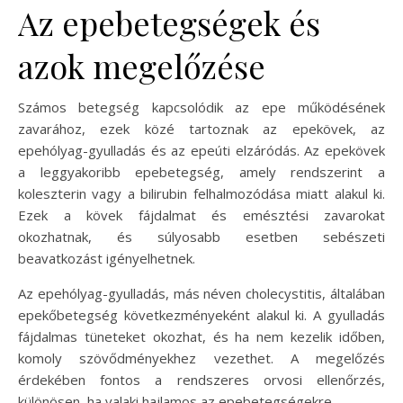
Az epebetegségek és
azok megelőzése
Számos betegség kapcsolódik az epe működésének
zavarához, ezek közé tartoznak az epekövek, az
epehólyag-gyulladás és az epeúti elzáródás. Az epekövek
a leggyakoribb epebetegség, amely rendszerint a
koleszterin vagy a bilirubin felhalmozódása miatt alakul ki.
Ezek a kövek fájdalmat és emésztési zavarokat
okozhatnak, és súlyosabb esetben sebészeti
beavatkozást igényelhetnek.
Az epehólyag-gyulladás, más néven cholecystitis, általában
epekőbetegség következményeként alakul ki. A gyulladás
fájdalmas tüneteket okozhat, és ha nem kezelik időben,
komoly szövődményekhez vezethet. A megelőzés
érdekében fontos a rendszeres orvosi ellenőrzés,
különösen, ha valaki hajlamos az epebetegségekre.