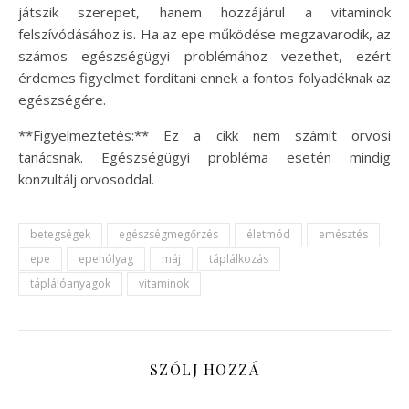
játszik szerepet, hanem hozzájárul a vitaminok
felszívódásához is. Ha az epe működése megzavarodik, az
számos egészségügyi problémához vezethet, ezért
érdemes figyelmet fordítani ennek a fontos folyadéknak az
egészségére.
**Figyelmeztetés:** Ez a cikk nem számít orvosi
tanácsnak. Egészségügyi probléma esetén mindig
konzultálj orvosoddal.
betegségek
egészségmegőrzés
életmód
emésztés
epe
epehólyag
máj
táplálkozás
táplálóanyagok
vitaminok
SZÓLJ HOZZÁ