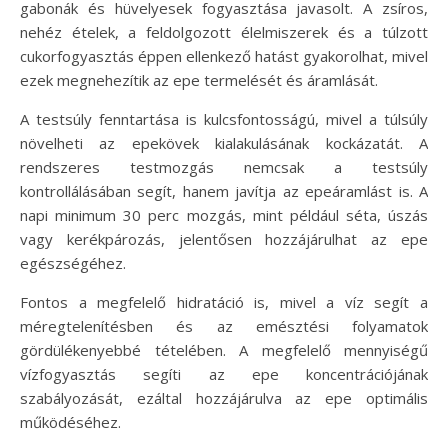
gabonák és hüvelyesek fogyasztása javasolt. A zsíros,
nehéz ételek, a feldolgozott élelmiszerek és a túlzott
cukorfogyasztás éppen ellenkező hatást gyakorolhat, mivel
ezek megnehezítik az epe termelését és áramlását.
A testsúly fenntartása is kulcsfontosságú, mivel a túlsúly
növelheti az epekövek kialakulásának kockázatát. A
rendszeres testmozgás nemcsak a testsúly
kontrollálásában segít, hanem javítja az epeáramlást is. A
napi minimum 30 perc mozgás, mint például séta, úszás
vagy kerékpározás, jelentősen hozzájárulhat az epe
egészségéhez.
Fontos a megfelelő hidratáció is, mivel a víz segít a
méregtelenítésben és az emésztési folyamatok
gördülékenyebbé tételében. A megfelelő mennyiségű
vízfogyasztás segíti az epe koncentrációjának
szabályozását, ezáltal hozzájárulva az epe optimális
működéséhez.