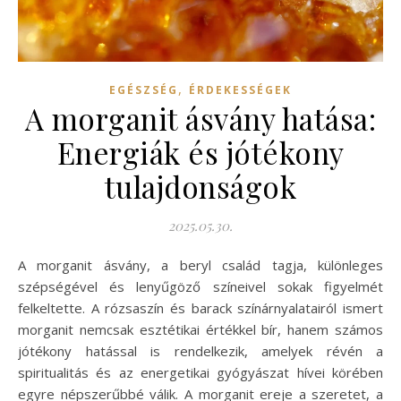
,
EGÉSZSÉG
ÉRDEKESSÉGEK
A morganit ásvány hatása:
Energiák és jótékony
tulajdonságok
2025.05.30.
A morganit ásvány, a beryl család tagja, különleges
szépségével és lenyűgöző színeivel sokak figyelmét
felkeltette. A rózsaszín és barack színárnyalatairól ismert
morganit nemcsak esztétikai értékkel bír, hanem számos
jótékony hatással is rendelkezik, amelyek révén a
spiritualitás és az energetikai gyógyászat hívei körében
egyre népszerűbbé válik. A morganit ereje a szeretet, a