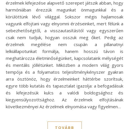
érzelmek kifejezése alapvető szerepet játszik abban, hogy
harmóniában érezzük magunkat önmagunkkal és a
körülöttünk lévő világgal. Sokszor mégis hajlamosak
vagyunk elfojtani vagy elnyomni érzéseinket, mert félünk a
sebezhetőségtől, a visszautasítástól vagy egyszerűen
csak nem tudjuk, hogyan osszuk meg őket. Pedig az
érzelmek megélése nem csupán a pillanatnyi
lelkiállapotunkat formálja, hanem hosszú távon is
meghatározza életminőségünket, kapcsolataink mélységét
és mentális jóllétünket. Miközben a modern világ gyors
tempója és a folyamatos teljesítménykényszer gyakran
arra ösztönöz, hogy érzelmeinket háttérbe szorítsuk,
egyre több kutatás és tapasztalat igazolja: a befogadásuk
és kifejezésük kulcs a valódi boldogsághoz és
kiegyensúlyozottsághoz. Az érzelmek elfojtásának
következményei Az érzelmek elnyomása vagy figyelmen…
TOVÁBB