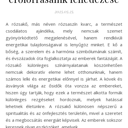
2025.05.25.
A rózsakő, más néven rózsaszín kvarc, a természet
csodálatos ajándéka, mely nemcsak szemet
gyönyörködtető megjelenésével, hanem rendkívüli
energetikai tulajdonságaival is lenyűgöz minket. E kő a
bőség, a szerelem és a harmónia szimbólumának számít,
és évszázadok óta foglalkoztatja az emberek fantáziáját. A
rózsakő különleges színárnyalatainak köszönhetően
nemcsak dekoratív eleme lehet otthonunknak, hanem
számos lelki és energetikai előnnyel is járhat. A kövek és
ásványok világa az ősidők óta vonzza az embereket,
hiszen úgy tartják, hogy ezek a természet alkotta formák
különleges rezgéseket hordoznak, melyek hatással
lehetnek életünkre. A rózsakő különösen népszerű a
spiritualitás és az önfejlesztés területén, mivel a szeretet
és a megbocsátás energiáit képviseli. Az emberek sokszor
keresnek olyan eszközöket, amelyek…