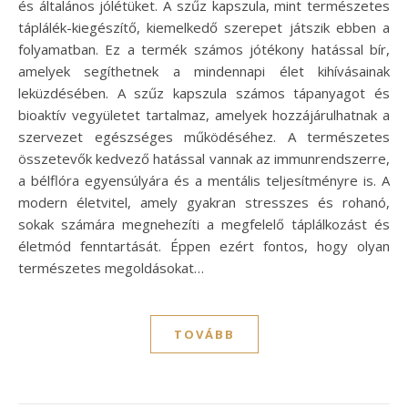
és általános jólétüket. A szűz kapszula, mint természetes
táplálék-kiegészítő, kiemelkedő szerepet játszik ebben a
folyamatban. Ez a termék számos jótékony hatással bír,
amelyek segíthetnek a mindennapi élet kihívásainak
leküzdésében. A szűz kapszula számos tápanyagot és
bioaktív vegyületet tartalmaz, amelyek hozzájárulhatnak a
szervezet egészséges működéséhez. A természetes
összetevők kedvező hatással vannak az immunrendszerre,
a bélflóra egyensúlyára és a mentális teljesítményre is. A
modern életvitel, amely gyakran stresszes és rohanó,
sokak számára megnehezíti a megfelelő táplálkozást és
életmód fenntartását. Éppen ezért fontos, hogy olyan
természetes megoldásokat…
TOVÁBB