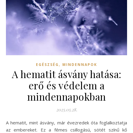
,
EGÉSZSÉG
MINDENNAPOK
A hematit ásvány hatása:
erő és védelem a
mindennapokban
2025.05.28.
A hematit, mint ásvány, már évezredek óta foglalkoztatja
az embereket. Ez a fémes csillogású, sötét színű kő