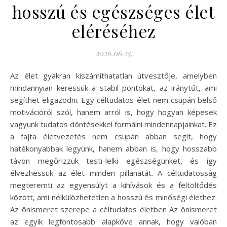
hosszú és egészséges élet
eléréséhez
2026.06.25.
Az élet gyakran kiszámíthatatlan útvesztője, amelyben
mindannyian keressük a stabil pontokat, az iránytűt, ami
segíthet eligazodni. Egy céltudatos élet nem csupán belső
motivációról szól, hanem arról is, hogy hogyan képesek
vagyunk tudatos döntésekkel formálni mindennapjainkat. Ez
a fajta életvezetés nem csupán abban segít, hogy
hatékonyabbak legyünk, hanem abban is, hogy hosszabb
távon megőrizzük testi-lelki egészségünket, és így
élvezhessük az élet minden pillanatát. A céltudatosság
megteremti az egyensúlyt a kihívások és a feltöltődés
között, ami nélkülözhetetlen a hosszú és minőségi élethez.
Az önismeret szerepe a céltudatos életben Az önismeret
az egyik legfontosabb alapköve annak, hogy valóban