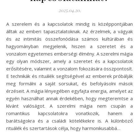
2025.04.20.
A szerelem és a kapcsolatok mindig is középpontjában
álltak az emberi tapasztalatoknak. Az érzelmek, a vágyak
és az intimitás összefonódása számos kultúrában és
hagyományban megjelenik, hiszen a szeretet és a
vonzalom egyetemes emberségi élmény. A szerelmi mágia
egy olyan módszer, amely a szeretet és a kapcsolatok
erősítésére, valamint a vonzalom fokozására összpontosít.
E technikák és rituálék segítségével az emberek próbálják
meg formálni a saját sorsukat, és befolyásolni mások
érzéseit. A mágia lényegében egyfajta energia, amelyet az
egyén használhat annak érdekében, hogy megteremtse a
kívánt valóságot. A szerelmi mágia nem csupán a
romantikus kapcsolatokra vonatkozik, hanem a
barátságokra és a családi kötelékekre is. A különböző
rituálék és szertartások célja, hogy harmonikusabbá…