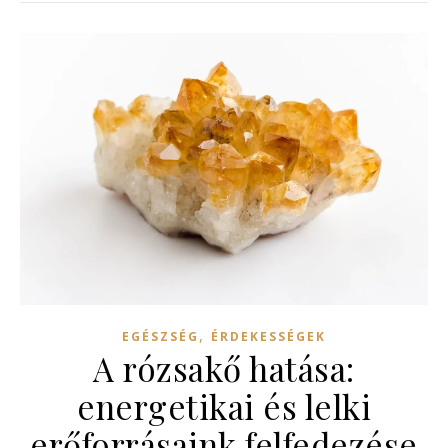
,
EGÉSZSÉG
ÉRDEKESSÉGEK
A rózsakő hatása:
energetikai és lelki
erőforrásaink felfedezése