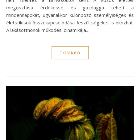
nem mentes a kihívásoktól sem. A közös élettér
megosztása érdekessé és gazdaggá teheti a
mindennapokat, ugyanakkor különböző személyiségek és
életstílusok összekapcsolódása feszültségeket is okozhat.
A lakásotthonok működési dinamikája…
TOVÁBB