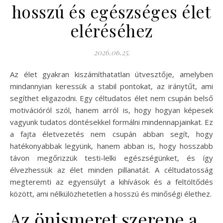
hosszú és egészséges élet
eléréséhez
2026.06.25.
Az élet gyakran kiszámíthatatlan útvesztője, amelyben
mindannyian keressük a stabil pontokat, az iránytűt, ami
segíthet eligazodni. Egy céltudatos élet nem csupán belső
motivációról szól, hanem arról is, hogy hogyan képesek
vagyunk tudatos döntésekkel formálni mindennapjainkat. Ez
a fajta életvezetés nem csupán abban segít, hogy
hatékonyabbak legyünk, hanem abban is, hogy hosszabb
távon megőrizzük testi-lelki egészségünket, és így
élvezhessük az élet minden pillanatát. A céltudatosság
megteremti az egyensúlyt a kihívások és a feltöltődés
között, ami nélkülözhetetlen a hosszú és minőségi élethez.
Az önismeret szerepe a