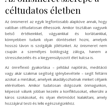
céltudatos életben
Az önismeret az egyik legfontosabb alapköve annak, hogy
valóban céltudatosan élhessünk. Amikor tisztában vagyunk
belső értékeinkkel, vágyainkkal és korlátainkkal,
könnyebben tudunk olyan döntéseket hozni, amelyek
hosszú távon is szolgálják jólétünket. Az önismeret nem
csupán a személyes boldogság záloga, hanem a
stresszkezelés és a kiegyensúlyozott élet kulcsa is.
Az önreflexió gyakorlása – például naplóírás, meditáció
vagy akár szakmai segítség igénybevétele – segít feltárni
azokat a mintákat, amelyek akadályozhatnak minket céljaink
elérésében. Amikor tudatosan dolgozunk önmagunkon,
képessé válunk jobban kezelni a konfliktusokat, elkerülni a
káros szokásokat, és olyan életmódot kialakítani, amely
hozzájárul testi és lelki egészségünkhöz.