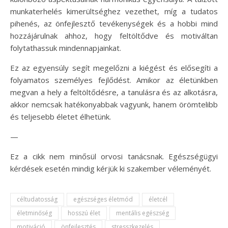
munkaterhelés kimerültséghez vezethet, míg a tudatos
pihenés, az önfejlesztő tevékenységek és a hobbi mind
hozzájárulnak ahhoz, hogy feltöltődve és motiváltan
folytathassuk mindennapjainkat.
Ez az egyensúly segít megelőzni a kiégést és elősegíti a
folyamatos személyes fejlődést. Amikor az életünkben
megvan a hely a feltöltődésre, a tanulásra és az alkotásra,
akkor nemcsak hatékonyabbak vagyunk, hanem örömtelibb
és teljesebb életet élhetünk.
—
Ez a cikk nem minősül orvosi tanácsnak. Egészségügyi
kérdések esetén mindig kérjük ki szakember véleményét.
céltudatosság
egészséges életmód
életcél
életminőség
hosszú élet
mentális egészség
motiváció
önfejlesztés
stresszkezelés