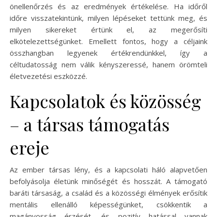
önellenőrzés és az eredmények értékelése. Ha időről
időre visszatekintünk, milyen lépéseket tettünk meg, és
milyen sikereket értünk el, az megerősíti
elkötelezettségünket. Emellett fontos, hogy a céljaink
összhangban legyenek értékrendünkkel, így a
céltudatosság nem válik kényszeressé, hanem örömteli
életvezetési eszközzé.
Kapcsolatok és közösség
– a társas támogatás
ereje
Az ember társas lény, és a kapcsolati háló alapvetően
befolyásolja életünk minőségét és hosszát. A támogató
baráti társaság, a család és a közösségi élmények erősítik
mentális ellenálló képességünket, csökkentik a
magányosság érzését, és pozitív hatással vannak