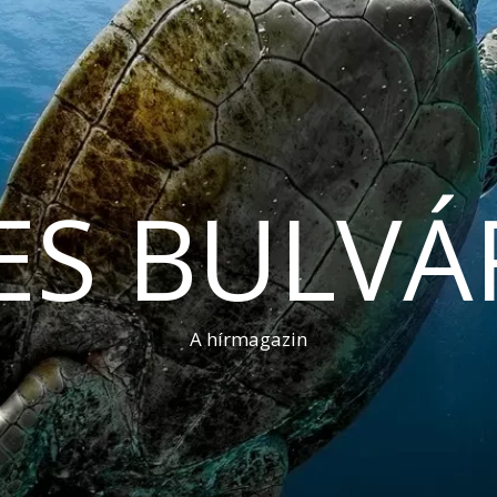
ES BULVÁ
A hírmagazin