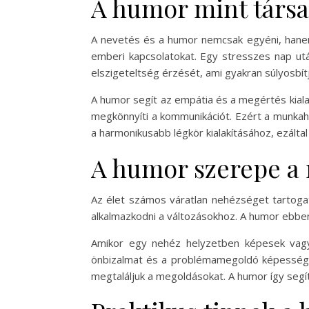
A humor mint társa
A nevetés és a humor nemcsak egyéni, hanem 
emberi kapcsolatokat. Egy stresszes nap ut
elszigeteltség érzését, ami gyakran súlyosbít
A humor segít az empátia és a megértés kialakí
megkönnyíti a kommunikációt. Ezért a munkah
a harmonikusabb légkör kialakításához, ezál
A humor szerepe a 
Az élet számos váratlan nehézséget tartoga
alkalmazkodni a változásokhoz. A humor ebben
Amikor egy nehéz helyzetben képesek vagyun
önbizalmat és a problémamegoldó képességet 
megtaláljuk a megoldásokat. A humor így segí