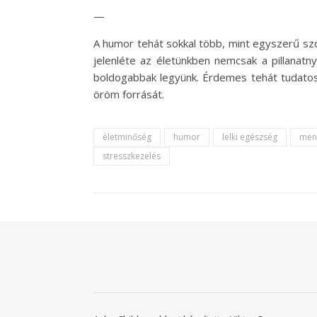
—
A humor tehát sokkal több, mint egyszerű sz
jelenléte az életünkben nemcsak a pillanatn
boldogabbak legyünk. Érdemes tehát tudatos
öröm forrását.
életminőség
humor
lelki egészség
ment
stresszkezelés