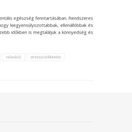
mentális egészség fenntartásában. Rendszeres
hogy kiegyensúlyozottabbak, ellenállóbbak és
zebb időkben is megtaláljuk a könnyedség és
relaxáció
stresszcsökkentés