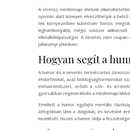
A stressz mindennapi életünk elkerülhetetle
nyomás alatt könnyen elveszíthetjük a belső
teli környezetben különösen fontos megtalál
leghatékonyabb, mégis sokszor alábecsült 
ellenállóképességet. A nevetés nem csupán e
pillanatnyi jókedven.
Hogyan segít a hum
A humor és a nevetés természetes stresszold
endorfinokat, azaz boldogsághormonokat szaba
immunrendszert, erősíti a szív- és érrends
gyorsabban regenerálódni a mindennapi kihívá
Emellett a humor egyfajta mentális távolsá
átfogóbban látni a dolgokat, és kevésbé ér
kezelését, hiszen a humor oldja a feszültség