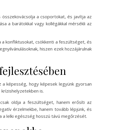
összekovácsolja a csoportokat, és javítja az
a a barátokkal vagy kollégákkal mérsékli az
 a konfliktusokat, csökkenti a feszültséget, és
gnyilvánulásoknak, hiszen ezek hozzájárulnak
fejlesztésében
az a képesség, hogy képesek legyünk gyorsan
krízishelyzetekben is.
csak oldja a feszültséget, hanem erősíti az
negatív érzelmekbe, hanem tovább lépjünk, és
va a lelki egészség hosszú távú megőrzését.