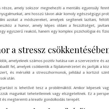
n része, amely sokszor megnehezíti a mentális egyensúly fennt
 nyugalmunkat, ami hosszú távon akár komoly egészségügyi pro
ni azokat a módszereket, amelyek segítenek lazítani, feltölt
eszköz a humor, amely képes oldani a feszültséget, javítan
gy egyszerű reakció, hanem egy komplex pszichológiai és fizio
or a stressz csökkentésébe
ók, amelyeknek számos pozitív hatása van a szervezetre és az
dít fel, amelyek csökkentik a fájdalomérzetet és javítják a köz
zert, és mérsékli a stresszhormonok, például a kortizol szi
sok után.
gtartást is lehetővé tesz a problémáktól. Amikor képesek va
ezzük magunkat tehetetlennek vagy elszigeteltnek. Ez a perspe
et és megteremti a kreatív gondolkodás terepét.