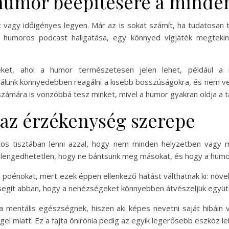
 humor beépítésére a mind
 vagy időigényes legyen. Már az is sokat számít, ha tudatosan t
y humoros podcast hallgatása, egy könnyed vígjáték megtek
ket, ahol a humor természetesen jelen lehet, például a 
álunk könnyedebben reagálni a kisebb bosszúságokra, és nem ve
ámára is vonzóbbá tesz minket, mivel a humor gyakran oldja a t
 az érzékenység szerepe
ntos tisztában lenni azzal, hogy nem minden helyzetben vagy
engedhetetlen, hogy ne bántsunk meg másokat, és hogy a humor 
ő poénokat, mert ezek éppen ellenkező hatást válthatnak ki: növeli
 segít abban, hogy a nehézségeket könnyebben átvészeljük együt
a mentális egészségnek, hiszen aki képes nevetni saját hibáin
ei miatt. Ez a fajta önirónia pedig az egyik legerősebb eszköz l