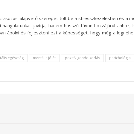
órakozás: alapvető szerepet tölt be a stresszkezelésben és a 
yi hangulatunkat javítja, hanem hosszú távon hozzájárul ahhoz, 
an ápolni és fejleszteni ezt a képességet, hogy még a legnehe
ális egészség
mentális jólét
pozitív gondolkodás
pszichológia