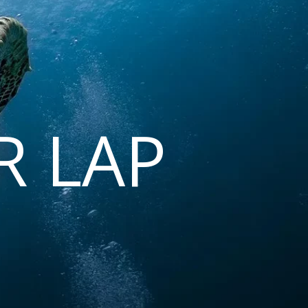
R LAP