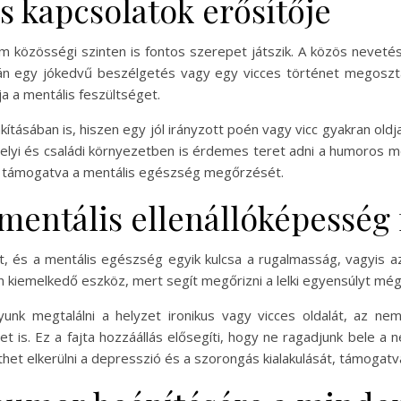
s kapcsolatok erősítője
közösségi szinten is fontos szerepet játszik. A közös nevetés 
án egy jókedvű beszélgetés vagy egy vicces történet megosztás
ja a mentális feszültséget.
tásában is, hiszen egy jól irányzott poén vagy vicc gyakran oldja
elyi és családi környezetben is érdemes teret adni a humoros me
tal támogatva a mentális egészség megőrzését.
mentális ellenállóképesség 
t, és a mentális egészség egyik kulcsa a rugalmasság, vagyis 
 kiemelkedő eszköz, mert segít megőrizni a lelki egyensúlyt még 
k megtalálni a helyzet ironikus vagy vicces oldalát, az nem
is. Ez a fajta hozzáállás elősegíti, hogy ne ragadjunk bele a 
thet elkerülni a depresszió és a szorongás kialakulását, támogat