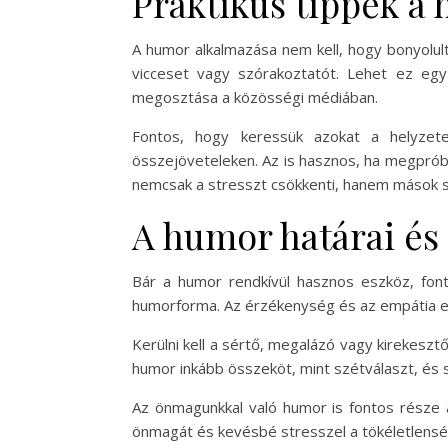
Praktikus tippek a
A humor alkalmazása nem kell, hogy bonyolult
vicceset vagy szórakoztatót. Lehet ez eg
megosztása a közösségi médiában.
Fontos, hogy keressük azokat a helyzete
összejöveteleken. Az is hasznos, ha megprób
nemcsak a stresszt csökkenti, hanem mások sz
A humor határai és
Bár a humor rendkívül hasznos eszköz, fo
humorforma. Az érzékenység és az empátia el
Kerülni kell a sértő, megalázó vagy kirekeszt
humor inkább összeköt, mint szétválaszt, és
Az önmagunkkal való humor is fontos része 
önmagát és kevésbé stresszel a tökéletlenség