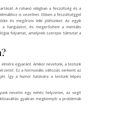
artását. A rohanó világban a feszültség és a
blémákhoz is vezethet. Ebben a feszültséggel
ődni és megőrizni lelki jólétünket. Az egyik
i a hangulatot, és megerősíteni a mentális
lógiai folyamat, amelynek szerepe túlmutat a
n?
 elmére egyaránt. Amikor nevetünk, a testünk
érzetet. Ez a hormonális változás serkenti az
ntjét. Így a humor hatására a testünk képes
gyunk nevetni egy nehéz helyzeten, az segít
ktívaváltás gyakran megkönnyíti a problémák