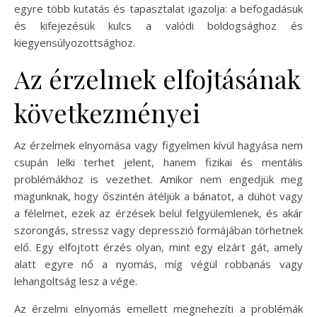
egyre több kutatás és tapasztalat igazolja: a befogadásuk
és kifejezésük kulcs a valódi boldogsághoz és
kiegyensúlyozottsághoz.
Az érzelmek elfojtásának
következményei
Az érzelmek elnyomása vagy figyelmen kívül hagyása nem
csupán lelki terhet jelent, hanem fizikai és mentális
problémákhoz is vezethet. Amikor nem engedjük meg
magunknak, hogy őszintén átéljük a bánatot, a dühöt vagy
a félelmet, ezek az érzések belül felgyülemlenek, és akár
szorongás, stressz vagy depresszió formájában törhetnek
elő. Egy elfojtott érzés olyan, mint egy elzárt gát, amely
alatt egyre nő a nyomás, míg végül robbanás vagy
lehangoltság lesz a vége.
Az érzelmi elnyomás emellett megnehezíti a problémák