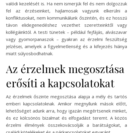
valódi kezelését is. Ha nem ismerjük fel és nem dolgozzuk
fel az érzéseinket, hajlamosak vagyunk elkerülni a
konfliktusokat, nem kommunikálunk őszintén, és ez hosszú
távon elidegenedéshez vezethet szeretteinktől vagy
kollégáinktól. A testi tünetek – például fejfájás, alvászavar
vagy gyomorpanaszok – gyakran az érzelmi feszültség
jelzései, amelyek a figyelmetlenség és a kifejezés hiánya
miatt súlyosbodhatnak.
Az érzelmek megosztása
erősíti a kapcsolatokat
Az érzelmek őszinte megosztása alapja a mély és tartós
emberi kapcsolatoknak. Amikor megnyílunk mások előtt,
lehetőséget adunk arra, hogy igazán megértsenek minket,
és ez kölcsönös bizalmat és elfogadást teremt. A közös
érzelmi élmények összekovácsolják a barátságokat, a
családi kötelékeket és a párkapcsolatokat egyaránt.