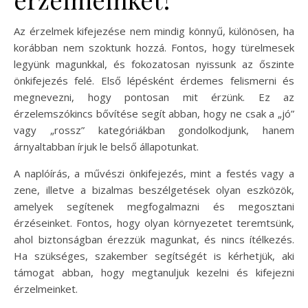
Az érzelmek kifejezése nem mindig könnyű, különösen, ha
korábban nem szoktunk hozzá. Fontos, hogy türelmesek
legyünk magunkkal, és fokozatosan nyissunk az őszinte
önkifejezés felé. Első lépésként érdemes felismerni és
megnevezni, hogy pontosan mit érzünk. Ez az
érzelemszókincs bővítése segít abban, hogy ne csak a „jó”
vagy „rossz” kategóriákban gondolkodjunk, hanem
árnyaltabban írjuk le belső állapotunkat.
A naplóírás, a művészi önkifejezés, mint a festés vagy a
zene, illetve a bizalmas beszélgetések olyan eszközök,
amelyek segítenek megfogalmazni és megosztani
érzéseinket. Fontos, hogy olyan környezetet teremtsünk,
ahol biztonságban érezzük magunkat, és nincs ítélkezés.
Ha szükséges, szakember segítségét is kérhetjük, aki
támogat abban, hogy megtanuljuk kezelni és kifejezni
érzelmeinket.