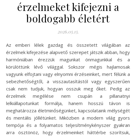
érzelmeket kifejezni a
boldogabb életért
2026.05.15.
Az emberi lélek gazdag és összetett világában az
érzelmek kifejezése alapvető szerepet játszik abban, hogy
harmóniában érezzük magunkat önmagunkkal és a
körülöttünk lévő világgal. Sokszor mégis hajlamosak
vagyunk elfojtani vagy elnyomni érzéseinket, mert félünk a
sebezhetőségtől, a visszautasítástól vagy egyszerűen
csak nem tudjuk, hogyan osszuk meg őket. Pedig az
érzelmek megélése nem csupán a pillanatnyi
lelkiállapotunkat formálja, hanem hosszú távon is
meghatározza életminőségünket, kapcsolataink mélységét
és mentális jóllétünket. Miközben a modern világ gyors
tempója és a folyamatos teljesítménykényszer gyakran
arra ösztönöz, hogy érzelmeinket háttérbe szorítsuk,