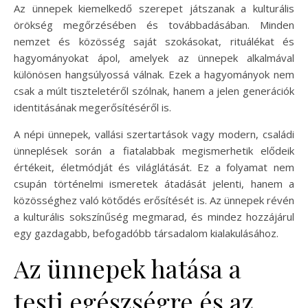
Az ünnepek kiemelkedő szerepet játszanak a kulturális
örökség megőrzésében és továbbadásában. Minden
nemzet és közösség saját szokásokat, rituálékat és
hagyományokat ápol, amelyek az ünnepek alkalmával
különösen hangsúlyossá válnak. Ezek a hagyományok nem
csak a múlt tiszteletéről szólnak, hanem a jelen generációk
identitásának megerősítéséről is.
A népi ünnepek, vallási szertartások vagy modern, családi
ünneplések során a fiatalabbak megismerhetik elődeik
értékeit, életmódját és világlátását. Ez a folyamat nem
csupán történelmi ismeretek átadását jelenti, hanem a
közösséghez való kötődés erősítését is. Az ünnepek révén
a kulturális sokszínűség megmarad, és mindez hozzájárul
egy gazdagabb, befogadóbb társadalom kialakulásához.
Az ünnepek hatása a
testi egészségre és az