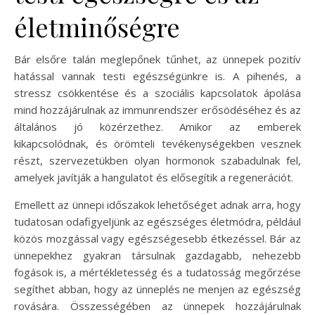
életminőségre
Bár elsőre talán meglepőnek tűnhet, az ünnepek pozitív
hatással vannak testi egészségünkre is. A pihenés, a
stressz csökkentése és a szociális kapcsolatok ápolása
mind hozzájárulnak az immunrendszer erősödéséhez és az
általános jó közérzethez. Amikor az emberek
kikapcsolódnak, és örömteli tevékenységekben vesznek
részt, szervezetükben olyan hormonok szabadulnak fel,
amelyek javítják a hangulatot és elősegítik a regenerációt.
Emellett az ünnepi időszakok lehetőséget adnak arra, hogy
tudatosan odafigyeljünk az egészséges életmódra, például
közös mozgással vagy egészségesebb étkezéssel. Bár az
ünnepekhez gyakran társulnak gazdagabb, nehezebb
fogások is, a mértékletesség és a tudatosság megőrzése
segíthet abban, hogy az ünneplés ne menjen az egészség
rovására. Összességében az ünnepek hozzájárulnak