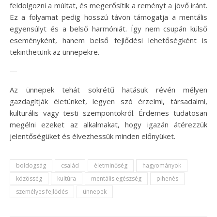
feldolgozni a múltat, és megerősítik a reményt a jövő iránt.
Ez a folyamat pedig hosszú távon támogatja a mentális
egyensúlyt és a belső harmóniát. Így nem csupán külső
eseményként, hanem belső fejlődési lehetőségként is
tekinthetünk az ünnepekre.
—
Az ünnepek tehát sokrétű hatásuk révén mélyen
gazdagítják életünket, legyen szó érzelmi, társadalmi,
kulturális vagy testi szempontokról. Érdemes tudatosan
megélni ezeket az alkalmakat, hogy igazán átérezzük
jelentőségüket és élvezhessük minden előnyüket.
boldogság
család
életminőség
hagyományok
közösség
kultúra
mentális egészség
pihenés
személyes fejlődés
ünnepek