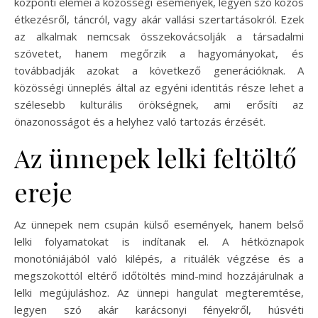
központi elemei a közösségi események, legyen szó közös
étkezésről, táncról, vagy akár vallási szertartásokról. Ezek
az alkalmak nemcsak összekovácsolják a társadalmi
szövetet, hanem megőrzik a hagyományokat, és
továbbadják azokat a következő generációknak. A
közösségi ünneplés által az egyéni identitás része lehet a
szélesebb kulturális örökségnek, ami erősíti az
önazonosságot és a helyhez való tartozás érzését.
Az ünnepek lelki feltöltő
ereje
Az ünnepek nem csupán külső események, hanem belső
lelki folyamatokat is indítanak el. A hétköznapok
monotóniájából való kilépés, a rituálék végzése és a
megszokottól eltérő időtöltés mind-mind hozzájárulnak a
lelki megújuláshoz. Az ünnepi hangulat megteremtése,
legyen szó akár karácsonyi fényekről, húsvéti