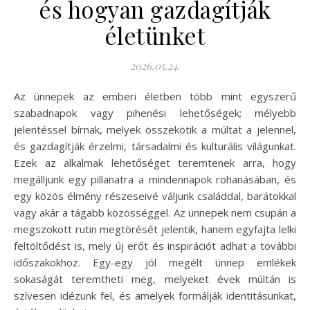
és hogyan gazdagítják
életünket
2026.05.24.
Az ünnepek az emberi életben több mint egyszerű
szabadnapok vagy pihenési lehetőségek; mélyebb
jelentéssel bírnak, melyek összekötik a múltat a jelennel,
és gazdagítják érzelmi, társadalmi és kulturális világunkat.
Ezek az alkalmak lehetőséget teremtenek arra, hogy
megálljunk egy pillanatra a mindennapok rohanásában, és
egy közös élmény részeseivé váljunk családdal, barátokkal
vagy akár a tágabb közösséggel. Az ünnepek nem csupán a
megszokott rutin megtörését jelentik, hanem egyfajta lelki
feltöltődést is, mely új erőt és inspirációt adhat a további
időszakokhoz. Egy-egy jól megélt ünnep emlékek
sokaságát teremtheti meg, melyeket évek múltán is
szívesen idézünk fel, és amelyek formálják identitásunkat,