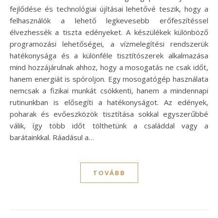
fejlődése és technológiai újításai lehetővé teszik, hogy a
felhasználók a lehető legkevesebb erőfeszítéssel
élvezhessék a tiszta edényeket. A készülékek különböző
programozási lehetőségei, a vízmelegítési rendszerük
hatékonysága és a különféle tisztítószerek alkalmazása
mind hozzájárulnak ahhoz, hogy a mosogatás ne csak időt,
hanem energiát is spóroljon. Egy mosogatógép használata
nemcsak a fizikai munkát csökkenti, hanem a mindennapi
rutinunkban is elősegíti a hatékonyságot. Az edények,
poharak és evőeszközök tisztítása sokkal egyszerűbbé
válik, így több időt tölthetünk a családdal vagy a
barátainkkal. Ráadásul a…
TOVÁBB