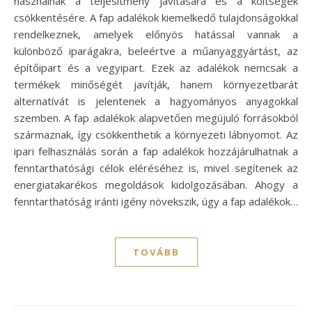
használnak a teljesítmény javítására és a költségek
csökkentésére. A fap adalékok kiemelkedő tulajdonságokkal
rendelkeznek, amelyek előnyös hatással vannak a
különböző iparágakra, beleértve a műanyaggyártást, az
építőipart és a vegyipart. Ezek az adalékok nemcsak a
termékek minőségét javítják, hanem környezetbarát
alternatívát is jelentenek a hagyományos anyagokkal
szemben. A fap adalékok alapvetően megújuló forrásokból
származnak, így csökkenthetik a környezeti lábnyomot. Az
ipari felhasználás során a fap adalékok hozzájárulhatnak a
fenntarthatósági célok eléréséhez is, mivel segítenek az
energiatakarékos megoldások kidolgozásában. Ahogy a
fenntarthatóság iránti igény növekszik, úgy a fap adalékok…
TOVÁBB