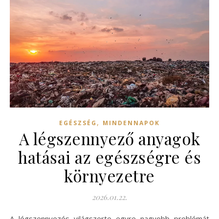
,
EGÉSZSÉG
MINDENNAPOK
A légszennyező anyagok
hatásai az egészségre és
környezetre
2026.01.22.
A légszennyezés világszerte egyre nagyobb problémát