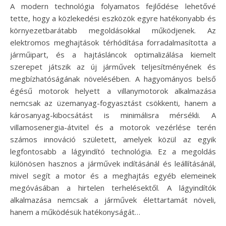
A modern technológia folyamatos fejlődése lehetővé
tette, hogy a közlekedési eszközök egyre hatékonyabb és
környezetbarátabb megoldásokkal működjenek. Az
elektromos meghajtások térhódítása forradalmasította a
járműipart, és a hajtásláncok optimalizálása kiemelt
szerepet játszik az új járművek teljesítményének és
megbízhatóságának növelésében. A hagyományos belső
égésű motorok helyett a villanymotorok alkalmazása
nemcsak az üzemanyag-fogyasztást csökkenti, hanem a
károsanyag-kibocsátást is minimálisra mérsékli. A
villamosenergia-átvitel és a motorok vezérlése terén
számos innováció született, amelyek közül az egyik
legfontosabb a lágyindító technológia. Ez a megoldás
különösen hasznos a járművek indításánál és leállításánál,
mivel segít a motor és a meghajtás egyéb elemeinek
megóvásában a hirtelen terhelésektől. A lágyindítók
alkalmazása nemcsak a járművek élettartamát növeli,
hanem a működésük hatékonyságát…