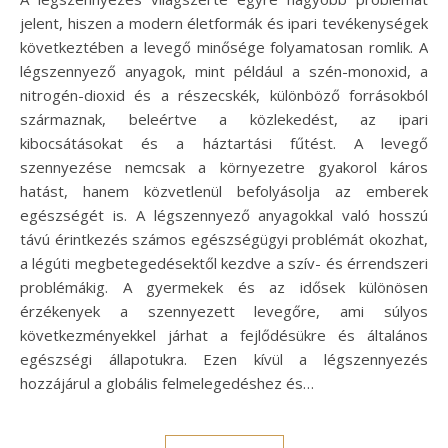
jelent, hiszen a modern életformák és ipari tevékenységek
következtében a levegő minősége folyamatosan romlik. A
légszennyező anyagok, mint például a szén-monoxid, a
nitrogén-dioxid és a részecskék, különböző forrásokból
származnak, beleértve a közlekedést, az ipari
kibocsátásokat és a háztartási fűtést. A levegő
szennyezése nemcsak a környezetre gyakorol káros
hatást, hanem közvetlenül befolyásolja az emberek
egészségét is. A légszennyező anyagokkal való hosszú
távú érintkezés számos egészségügyi problémát okozhat,
a légúti megbetegedésektől kezdve a szív- és érrendszeri
problémákig. A gyermekek és az idősek különösen
érzékenyek a szennyezett levegőre, ami súlyos
következményekkel járhat a fejlődésükre és általános
egészségi állapotukra. Ezen kívül a légszennyezés
hozzájárul a globális felmelegedéshez és…