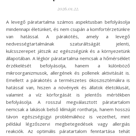
2026.01.22.
A levegő páratartalma számos aspektusban befolyásolja
mindennapi életünket, és nem csupán a komfortérzetünkre
van hatással. A párakötés, amely a levegő
nedvességtartalmának szaturáltságát jelenti,
kulcsszerepet játszik az egészségünk és a környezetünk
állapotában. A légkör páratartalma nemcsak a hőmérséklet
érzékelését befolyásolja, hanem a különböző
mikroorganizmusok, allergének és pollenek aktivitását is.
Emellett a párakötés a természetes ökoszisztémákra is
hatással van, hiszen a növények és állatok életciklusát,
valamint a víz körforgását is jelentős mértékben
befolyásolja. A rosszul megválasztott páratartalom
nemcsak a lakások belső klímáját ronthatja, hanem hosszú
távon egészségügyi problémákhoz is vezethet, mint
például légzőszervi megbetegedések vagy allergiás
reakciók. Az optimális páratartalom fenntartása tehát