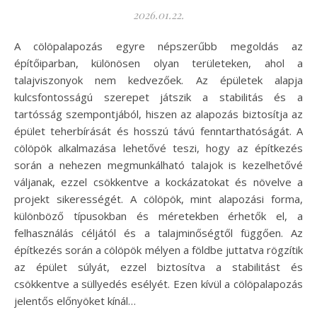
2026.01.22.
A cölöpalapozás egyre népszerűbb megoldás az
építőiparban, különösen olyan területeken, ahol a
talajviszonyok nem kedvezőek. Az épületek alapja
kulcsfontosságú szerepet játszik a stabilitás és a
tartósság szempontjából, hiszen az alapozás biztosítja az
épület teherbírását és hosszú távú fenntarthatóságát. A
cölöpök alkalmazása lehetővé teszi, hogy az építkezés
során a nehezen megmunkálható talajok is kezelhetővé
váljanak, ezzel csökkentve a kockázatokat és növelve a
projekt sikerességét. A cölöpök, mint alapozási forma,
különböző típusokban és méretekben érhetők el, a
felhasználás céljától és a talajminőségtől függően. Az
építkezés során a cölöpök mélyen a földbe juttatva rögzítik
az épület súlyát, ezzel biztosítva a stabilitást és
csökkentve a süllyedés esélyét. Ezen kívül a cölöpalapozás
jelentős előnyöket kínál…