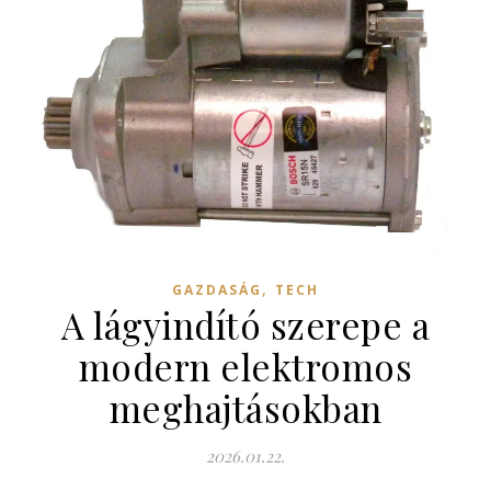
,
GAZDASÁG
TECH
A lágyindító szerepe a
modern elektromos
meghajtásokban
2026.01.22.