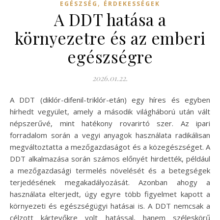
,
EGÉSZSÉG
ÉRDEKESSÉGEK
A DDT hatása a
környezetre és az emberi
egészségre
2026.01.22.
A DDT (diklór-difenil-triklór-etán) egy híres és egyben
hírhedt vegyület, amely a második világháború után vált
népszerűvé, mint hatékony rovarirtó szer. Az ipari
forradalom során a vegyi anyagok használata radikálisan
megváltoztatta a mezőgazdaságot és a közegészséget. A
DDT alkalmazása során számos előnyét hirdették, például
a mezőgazdasági termelés növelését és a betegségek
terjedésének megakadályozását. Azonban ahogy a
használata elterjedt, úgy egyre több figyelmet kapott a
környezeti és egészségügyi hatásai is. A DDT nemcsak a
célzott kártevőkre volt hatással, hanem széleskörű