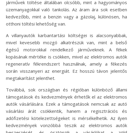
járművek töltése általában olcsóbb, mint a hagyományos
üzemanyagokkal való tankolás. Az áram ára sok esetben
kedvezőbb, mint a benzin vagy a gázolaj, különösen, ha
otthoni töltési lehetőség van.
A villanyautók karbantartási költségei is alacsonyabbak,
mivel kevesebb mozgó alkatrészük van, mint a belső
égésű motorokkal rendelkező járműveknek. A fékek
kopásának mértéke is csökken, mivel az elektromos autók
regeneratív fékrendszert használnak, amely a fékezés
során visszanyeri az energiát. Ez hosszú távon jelentős
megtakarítást jelenthet.
Továbbá, sok országban és régióban különböző állami
támogatások és kedvezmények érhetők el az elektromos
autók vásárlására. Ezek a támogatások nemcsak az autó
vásárlási árát csökkentik, hanem a regisztrációs és
adófizetési kötelezettségeket is mérsékelhetik. Az ilyen
kedvezmények vonzóbbá teszik az elektromos autók
beszerzését, és ösztönzik a vásárlókat a zöld