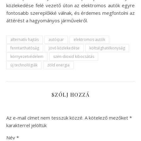
közlekedése felé vezető úton az elektromos autók egyre
fontosabb szereplőkké válnak, és érdemes megfontolni az
áttérést a hagyományos járművekről.
alternatív hajtás
autóipar
elektromos autók
fenntarthatóság
jövő közlekedése
költséghatékonyság
környezetvédelem
szén-dioxid kibocsátás
új technológiák
zöld energia
SZÓLJ HOZZÁ
Az e-mail címet nem tesszük közzé.
A kötelező mezőket
*
karakterrel jelöltük
Név
*