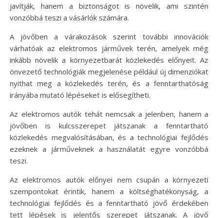
javítják, hanem a biztonságot is növelik, ami szintén
vonzóbbá teszi a vásárlók számára.
A jövőben a várakozások szerint további innovációk
várhatóak az elektromos járművek terén, amelyek még
inkább növelik a környezetbarát közlekedés előnyeit. Az
önvezető technológiák megjelenése például új dimenziókat
nyithat meg a közlekedés terén, és a fenntarthatóság
irányába mutató lépéseket is elősegítheti.
Az elektromos autók tehát nemcsak a jelenben, hanem a
jövőben is kulcsszerepet játszanak a fenntartható
közlekedés megvalósításában, és a technológiai fejlődés
ezeknek a járműveknek a használatát egyre vonzóbbá
teszi.
Az elektromos autók előnyei nem csupán a környezeti
szempontokat érintik, hanem a költséghatékonyság, a
technológiai fejlődés és a fenntartható jövő érdekében
tett lépések is jelentős szerepet játszanak. A jövő