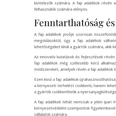
kivitelezők számára. A fap adalékok révén a
felhasználók számára előnyös.
Fenntarthatóság és
A fap adalékok jövője szorosan összefonódi
megoldásoktól, úgy a fap adalékok válhat
lehetőségeket kínál a gyártók számára, akik ké
Az innovatív kutatások és fejlesztések révén 
fap adalékok még szélesebb körű alkalmazá
módszereket, amelyek révén a fap adalékok tu
Ezen kívül a fap adalékok újrahasznosíthatós
a környezeti terhelést csökkenti, hanem lehe
a gyártók csökkenthetik a nyersanyagköltségei
A fap adalékok tehát nemcsak a jelen ipari 
környezetvédelmi szempontok figyelembevételé
vállalatok számára.