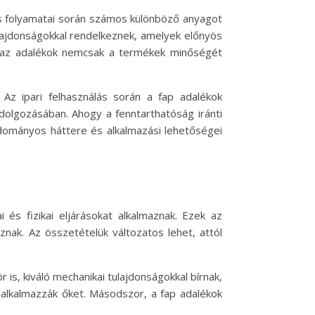
lés folyamatai során számos különböző anyagot
ulajdonságokkal rendelkeznek, amelyek előnyös
ek az adalékok nemcsak a termékek minőségét
Az ipari felhasználás során a fap adalékok
dolgozásában. Ahogy a fenntarthatóság iránti
udományos háttere és alkalmazási lehetőségei
és fizikai eljárásokat alkalmaznak. Ezek az
znak. Az összetételük változatos lehet, attól
is, kiváló mechanikai tulajdonságokkal bírnak,
 alkalmazzák őket. Másodszor, a fap adalékok