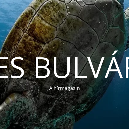
ES BULVÁ
A hírmagazin