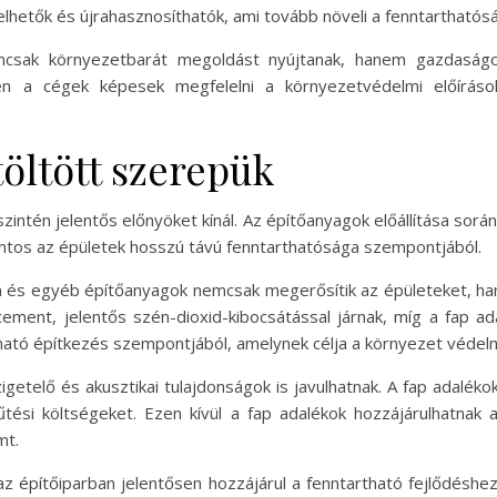
lhetők és újrahasznosíthatók, ami tovább növeli a fenntartható
csak környezetbarát megoldást nyújtanak, hanem gazdaságos
n a cégek képesek megfelelni a környezetvédelmi előíráso
öltött szerepük
szintén jelentős előnyöket kínál. Az építőanyagok előállítása sorá
ontos az épületek hosszú távú fenntarthatósága szempontjából.
on és egyéb építőanyagok nemcsak megerősítik az épületeket, han
ment, jelentős szén-dioxid-kibocsátással járnak, míg a fap ad
tható építkezés szempontjából, amelynek célja a környezet véde
igetelő és akusztikai tulajdonságok is javulhatnak. A fap adaléko
tési költségeket. Ezen kívül a fap adalékok hozzájárulhatnak a
mt.
 építőiparban jelentősen hozzájárul a fenntartható fejlődésh