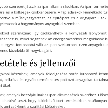
gyobb szerepet játszik az ipari alkalmazásokban. Az ipari terme
sára és a költségek csökkentésére. A fap adalékok kiemelkedő t
leértve a műanyaggyártást, az építőipart és a vegyipart. Ez
is jelentenek a hagyományos anyagokkal szemben.
okból származnak, így csökkenthetik a környezeti lábnyomot. 
léréséhez is, mivel segítenek az energiatakarékos megoldások ki
 is egyre fontosabbá válik az ipari szektorban. Ezen anyagok t
emes közelebbről megvizsgálni.
etétele és jellemzői
kból készülnek, amelyek feldolgozása során különböző kémiai 
nint, cellulózt és egyéb természetes polírozó anyagokat tartalma
i őket.
k, amelyek hozzájárulnak az ipari alkalmazások sikeréhez. Először 
mi lehetővé teszi, hogy különböző ipari termékekben hatékonyan
 ami csökkenti a szállítási költségeket.