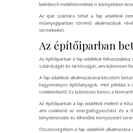
keletkező melléktermékek is könnyebben keze
Az ipar számára tehát a fap adalékok nem
műanyagiparban történő alkalmazásuk révé
termékeiket.
Az építőiparban bet
Az építőiparban a fap adalékok felhasználása 
szilárdságát és tartósságát, ami különösen f
A fap adalékok alkalmazásával készített bet
hagyományos építőanyagok, mint például a ce
csökkenthető. Ez különösen fontos a fenntar
Az építőiparban a fap adalékok mellett a hősz
ami csökkenti az energiafogyasztást és a fű
kényelmesebb és élhetőbb környezetet tere
Összességében a fap adalékok alkalmazása az