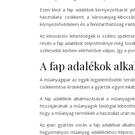
Ezen kívül a fap adalékok környezetbarát je
használata csökkenti a károsanyag-kibocsá
környezetvédelem és a fenntarthatóság iránti 
Az innovációs lehetőségek is széles spektru
révén a fap adalékok teljesítménye még tovább
szélesebb körben elérhetővé váljon, így a jöv
A fap adalékok alk
A műanyagipar az egyik legjelentősebb terül
csökkentése érdekében a gyártók egyre inkább 
A fap adalékok alkalmazásával a műanyagok m
hozzájárulnak a műanyagok biológiai lebonth
hogy a műanyag termékek a használat után ne 
Az ipari gyártás során a fap adalékok alkal
hagyományos műanyag adalékokhoz képest, í