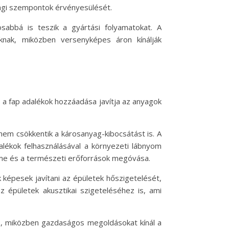
sági szempontok érvényesülését.
abbá is teszik a gyártási folyamatokat. A
knak, miközben versenyképes áron kínálják
n a fap adalékok hozzáadása javítja az anyagok
em csökkentik a károsanyag-kibocsátást is. A
alékok felhasználásával a környezeti lábnyom
lme és a természeti erőforrások megóvása.
k képesek javítani az épületek hőszigetelését,
z épületek akusztikai szigeteléséhez is, ami
ez, miközben gazdaságos megoldásokat kínál a