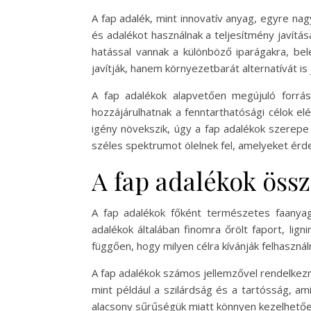
A fap adalék, mint innovatív anyag, egyre na
és adalékot használnak a teljesítmény javítá
hatással vannak a különböző iparágakra, be
javítják, hanem környezetbarát alternatívát 
A fap adalékok alapvetően megújuló forrás
hozzájárulhatnak a fenntarthatósági célok e
igény növekszik, úgy a fap adalékok szerepe
széles spektrumot ölelnek fel, amelyeket érd
A fap adalékok össz
A fap adalékok főként természetes faanyago
adalékok általában finomra őrölt faport, lig
függően, hogy milyen célra kívánják felhasználn
A fap adalékok számos jellemzővel rendelkezne
mint például a szilárdság és a tartósság, a
alacsony sűrűségük miatt könnyen kezelhetőek,