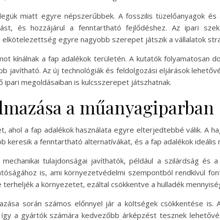
llegük miatt egyre népszerűbbek. A fosszilis tüzelőanyagok és 
tást, és hozzájárul a fenntartható fejlődéshez. Az ipari sz
elkötelezettség egyre nagyobb szerepet játszik a vállalatok str
mot kínálnak a fap adalékok területén. A kutatók folyamatosan 
 javítható. Az új technológiák és feldolgozási eljárások lehető
ő ipari megoldásaiban is kulcsszerepet játszhatnak.
almazása a műanyagiparban
et, ahol a fap adalékok használata egyre elterjedtebbé válik. A
keresik a fenntartható alternatívákat, és a fap adalékok ideális
echanikai tulajdonságai javíthatók, például a szilárdság és 
atóságához is, ami környezetvédelmi szempontból rendkívül fonto
terheljék a környezetet, ezáltal csökkentve a hulladék mennyisé
mazása során számos előnnyel jár a költségek csökkentése is. A 
gy a gyártók számára kedvezőbb árképzést tesznek lehetővé. E