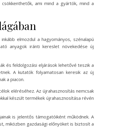
is csökkenthetők, ami mind a gyártók, mind a
ilágában
re inkább elmozdul a hagyományos, szénalapú
ató anyagok iránti kereslet növekedése új
ák és feldolgozási eljárások lehetővé teszik a
tnek. A kutatók folyamatosan keresik az új
ak a piacon.
 célok eléréséhez. Az újrahasznosítás nemcsak
okkal készült termékek újrahasznosítása révén
jainak is jelentős támogatóiként működnek. A
t, miközben gazdasági előnyöket is biztosít a