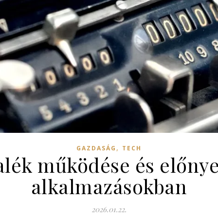
,
GAZDASÁG
TECH
alék működése és előnyei
alkalmazásokban
2026.01.22.