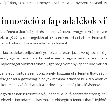
z építőanyagok teljesítménye javul, és a környezeti hatások 
 innováció a fap adalékok v
k a fenntarthatósággal és az innovációval. Ahogy a világ egy
nak a jövő ipari megoldásainak szerves részévé. A fenntarth
pesek kihasználni a fap adalékok előnyeit.
a fap adalékok teljesítménye folyamatosan javul. Az új technológi
sát, így a jövő ipari termékeiben is egyre inkább jelen lehe
lajdonságai optimalizálhatók, így még versenyképesebbé válhatn
ága is egy fontos szempont, amely hozzájárul a fenntarthatósági
tőséget ad a gazdasági előnyök maximalizálására is. A fap adalék
ket, és hozzájárulhatnak a körkörös gazdaság kialakításához.
megoldásainak kulcsszereplői, hanem a jövő fenntarthatósági cél
vel a fap adalékok használata elősegíti a fenntartható fejlődés