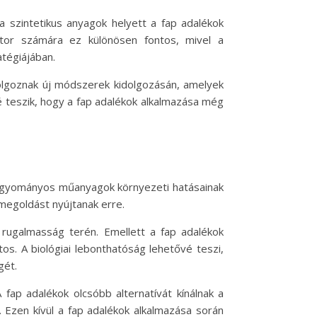
a szintetikus anyagok helyett a fap adalékok
ektor számára ez különösen fontos, mivel a
atégiájában.
dolgoznak új módszerek kidolgozásán, amelyek
vé teszik, hogy a fap adalékok alkalmazása még
 hagyományos műanyagok környezeti hatásainak
 megoldást nyújtanak erre.
a rugalmasság terén. Emellett a fap adalékok
s. A biológiai lebonthatóság lehetővé teszi,
gét.
fap adalékok olcsóbb alternatívát kínálnak a
zen kívül a fap adalékok alkalmazása során