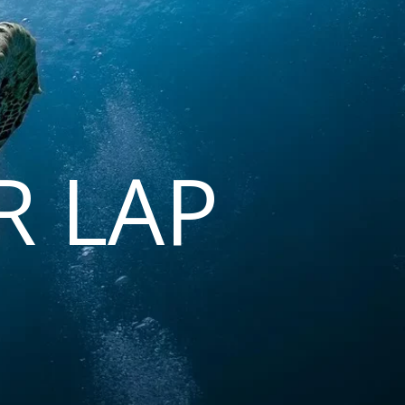
R LAP