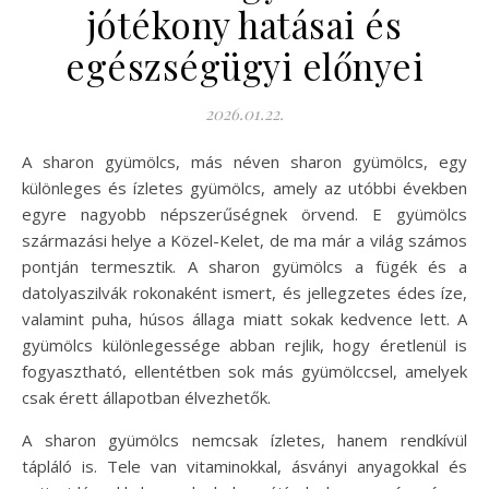
jótékony hatásai és
egészségügyi előnyei
2026.01.22.
A sharon gyümölcs, más néven sharon gyümölcs, egy
különleges és ízletes gyümölcs, amely az utóbbi években
egyre nagyobb népszerűségnek örvend. E gyümölcs
származási helye a Közel-Kelet, de ma már a világ számos
pontján termesztik. A sharon gyümölcs a fügék és a
datolyaszilvák rokonaként ismert, és jellegzetes édes íze,
valamint puha, húsos állaga miatt sokak kedvence lett. A
gyümölcs különlegessége abban rejlik, hogy éretlenül is
fogyasztható, ellentétben sok más gyümölccsel, amelyek
csak érett állapotban élvezhetők.
A sharon gyümölcs nemcsak ízletes, hanem rendkívül
tápláló is. Tele van vitaminokkal, ásványi anyagokkal és