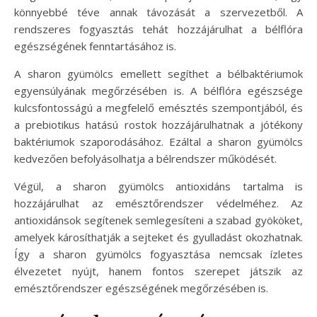
könnyebbé téve annak távozását a szervezetből. A
rendszeres fogyasztás tehát hozzájárulhat a bélflóra
egészségének fenntartásához is.
A sharon gyümölcs emellett segíthet a bélbaktériumok
egyensúlyának megőrzésében is. A bélflóra egészsége
kulcsfontosságú a megfelelő emésztés szempontjából, és
a prebiotikus hatású rostok hozzájárulhatnak a jótékony
baktériumok szaporodásához. Ezáltal a sharon gyümölcs
kedvezően befolyásolhatja a bélrendszer működését.
Végül, a sharon gyümölcs antioxidáns tartalma is
hozzájárulhat az emésztőrendszer védelméhez. Az
antioxidánsok segítenek semlegesíteni a szabad gyököket,
amelyek károsíthatják a sejteket és gyulladást okozhatnak.
Így a sharon gyümölcs fogyasztása nemcsak ízletes
élvezetet nyújt, hanem fontos szerepet játszik az
emésztőrendszer egészségének megőrzésében is.