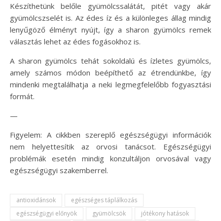
Készíthetünk belőle gyümölcssalátát, pitét vagy akár
gyümölcszselét is. Az édes íz és a különleges állag mindig
lenyűgöző élményt nyújt, így a sharon gyümölcs remek
választás lehet az édes fogásokhoz is.
A sharon gyümölcs tehát sokoldalú és ízletes gyümölcs,
amely számos módon beépíthető az étrendünkbe, így
mindenki megtalálhatja a neki legmegfelelőbb fogyasztási
formát.
—
Figyelem: A cikkben szereplő egészségügyi információk
nem helyettesítik az orvosi tanácsot. Egészségügyi
problémák esetén mindig konzultáljon orvosával vagy
egészségügyi szakemberrel.
antioxidánsok
egészséges táplálkozás
egészségügyi előnyök
gyümölcsök
jótékony hatások