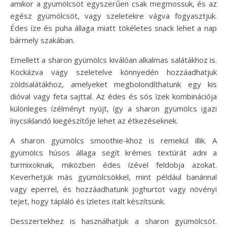
amikor a gyümölcsöt egyszerűen csak megmossuk, és az
egész gyümölcsöt, vagy szeletekre vágva fogyasztjuk.
Édes íze és puha állaga miatt tökéletes snack lehet a nap
bármely szakában.
Emellett a sharon gyümölcs kiválóan alkalmas salátákhoz is.
Kockázva vagy szeletelve könnyedén hozzáadhatjuk
zöldsalátákhoz, amelyeket megbolondíthatunk egy kis
dióval vagy feta sajttal. Az édes és sós ízek kombinációja
különleges ízélményt nyújt, így a sharon gyümölcs igazi
ínycsiklandó kiegészítője lehet az étkezéseknek.
A sharon gyümölcs smoothie-khoz is remekül illik. A
gyümölcs húsos állaga segít krémes textúrát adni a
turmixoknak, miközben édes ízével feldobja azokat.
Keverhetjük más gyümölcsökkel, mint például banánnal
vagy eperrel, és hozzáadhatunk joghurtot vagy növényi
tejet, hogy tápláló és ízletes italt készítsünk.
Desszertekhez is használhatjuk a sharon gyümölcsöt.