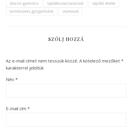
sharon gyümölcs
táplálkozási tanácsok
tápláló ételek
természetes gyógymódok
vitaminok
SZÓLJ HOZZÁ
Az e-mail címet nem tesszük közzé.
A kötelező mezőket
*
karakterrel jelöltük
Név
*
E-mail cím
*