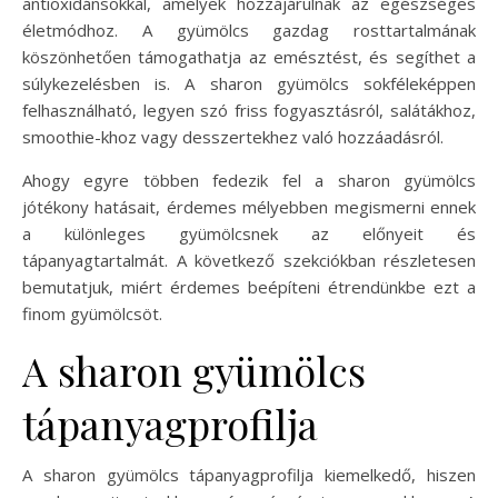
antioxidánsokkal, amelyek hozzájárulnak az egészséges
életmódhoz. A gyümölcs gazdag rosttartalmának
köszönhetően támogathatja az emésztést, és segíthet a
súlykezelésben is. A sharon gyümölcs sokféleképpen
felhasználható, legyen szó friss fogyasztásról, salátákhoz,
smoothie-khoz vagy desszertekhez való hozzáadásról.
Ahogy egyre többen fedezik fel a sharon gyümölcs
jótékony hatásait, érdemes mélyebben megismerni ennek
a különleges gyümölcsnek az előnyeit és
tápanyagtartalmát. A következő szekciókban részletesen
bemutatjuk, miért érdemes beépíteni étrendünkbe ezt a
finom gyümölcsöt.
A sharon gyümölcs
tápanyagprofilja
A sharon gyümölcs tápanyagprofilja kiemelkedő, hiszen