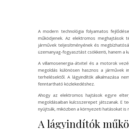
A modern technológia folyamatos fejlődés
működjenek. Az elektromos meghajtások térh
járművek teljesítményének és megbízhatósá
üzemanyag-fogyasztást csökkenti, hanem a kár
A villamosenergia-átvitel és a motorok vezé
megoldás különösen hasznos a járművek ind
terhelésektől. A lágyindítók alkalmazása ne
fenntartható közlekedéshez.
Ahogy az elektromos hajtások egyre elterj
megoldásaiban kulcsszerepet játszanak. E te
nyújtsák, miközben a környezeti hatásokat is m
A lágyindítók műkö