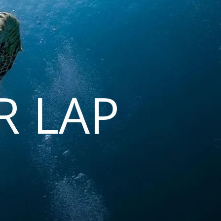
R LAP