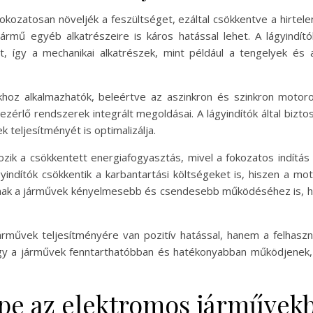
 fokozatosan növeljék a feszültséget, ezáltal csökkentve a hirtele
ármű egyéb alkatrészeire is káros hatással lehet. A lágyindít
, így a mechanikai alkatrészek, mint például a tengelyek és 
oz alkalmazhatók, beleértve az aszinkron és szinkron motoroka
érlő rendszerek integrált megoldásai. A lágyindítók által bizt
teljesítményét is optimalizálja.
ozik a csökkentett energiafogyasztás, mivel a fokozatos indítás s
ágyindítók csökkentik a karbantartási költségeket is, hiszen a 
nak a járművek kényelmesebb és csendesebb működéséhez is, hisz
árművek teljesítményére van pozitív hatással, hanem a felhaszná
gy a járművek fenntarthatóbban és hatékonyabban működjenek, 
epe az elektromos járművek