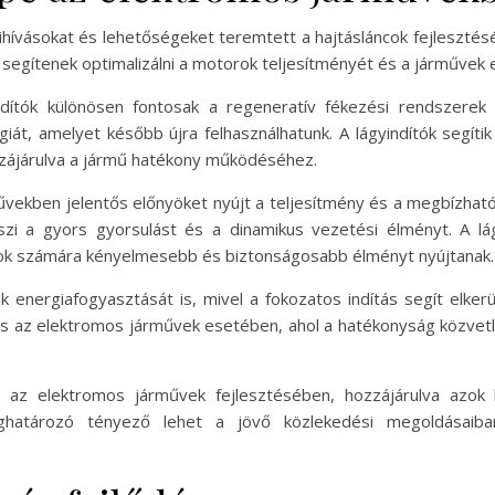
ihívásokat és lehetőségeket teremtett a hajtásláncok fejlesztésé
egítenek optimalizálni a motorok teljesítményét és a járművek 
dítók különösen fontosak a regeneratív fékezési rendszerek 
iát, amelyet később újra felhasználhatunk. A lágyindítók segít
zájárulva a jármű hatékony működéséhez.
űvekben jelentős előnyöket nyújt a teljesítmény és a megbízhat
zi a gyors gyorsulást és a dinamikus vezetési élményt. A lág
asok számára kényelmesebb és biztonságosabb élményt nyújtanak.
ek energiafogyasztását is, mivel a fokozatos indítás segít elker
tos az elektromos járművek esetében, ahol a hatékonyság közvetl
nak az elektromos járművek fejlesztésében, hozzájárulva azo
eghatározó tényező lehet a jövő közlekedési megoldásaiba