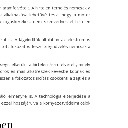
n áramfelvételt. A hirtelen terhelés nemcsak a
ók alkalmazása lehetővé teszi, hogy a motor
a fogaskerekek, nem szenvednek el hirtelen
t is. A lágyindítók általában az elektromos
osított fokozatos feszültségnövelés nemcsak a
egít elkerülni a hirtelen áramfelvételt, amely
motorok és más alkatrészek kevésbé kopnak és
en a fokozatos indítás csökkenti a zajt és a
lói élményre is. A technológia elterjedése a
ezzel hozzájárulva a környezetvédelmi célok
ben