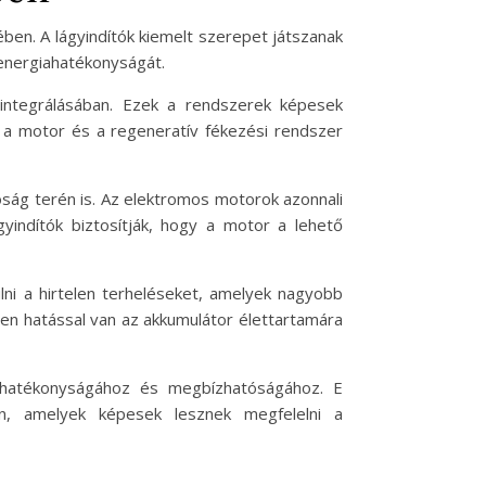
ben. A lágyindítók kiemelt szerepet játszanak
energiahatékonyságát.
integrálásában. Ezek a rendszerek képesek
ik a motor és a regeneratív fékezési rendszer
óság terén is. Az elektromos motorok azonnali
yindítók biztosítják, hogy a motor a lehető
ülni a hirtelen terheléseket, amelyek nagyobb
en hatással van az akkumulátor élettartamára
k hatékonyságához és megbízhatóságához. E
n, amelyek képesek lesznek megfelelni a