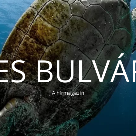
ES BULVÁ
A hírmagazin