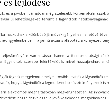
e és fejlődése
lődik, és a jövőben várhatóan még szélesebb körben alkalmazzák ő
grálása új lehetőségeket teremt a lágyindítók hatékonyságána
 alkalmazkodnak a különböző járművek igényeihez, lehetővé téve 
ek figyelembe venni a jármű aktuális állapotát, a környezeti tény
 teljesítményére van hatással, hanem a fenntarthatósági célok
a lágyindítók szerepe felértékelődik, mivel hozzájárulnak a 
ógiák fognak megjelenni, amelyek tovább javítják a lágyindítók t
thatják, hogy a lágyindítók a legmodernebb követelményeknek is m
n elektromos meghajtásokban megkerülhetetlen. Az innovációk 
lekedést, hozzájárulva ezzel a jövő közlekedési megoldásaihoz.