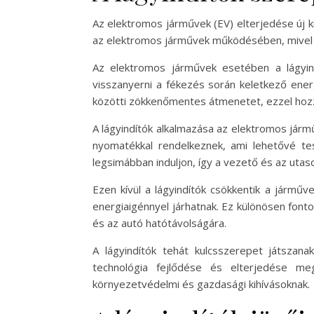
Az elektromos járművek (EV) elterjedése új k
az elektromos járművek működésében, mivel s
Az elektromos járművek esetében a lágyin
visszanyerni a fékezés során keletkező energ
közötti zökkenőmentes átmenetet, ezzel hoz
A lágyindítók alkalmazása az elektromos járm
nyomatékkal rendelkeznek, ami lehetővé tes
legsimábban induljon, így a vezető és az ut
Ezen kívül a lágyindítók csökkentik a járműv
energiaigénnyel járhatnak. Ez különösen fon
és az autó hatótávolságára.
A lágyindítók tehát kulcsszerepet játsza
technológia fejlődése és elterjedése m
környezetvédelmi és gazdasági kihívásoknak.