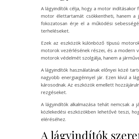
A lágyindítók célja, hogy a motor indításakor
motor élettartamát csökkentheti, hanem a j
fokozatosan érje el a működési sebességét
terheléseket.
Ezek az eszközök különböző típusú motorokh
motorok vezérlésének részei, és a modern vez
motorok védelmét szolgálja, hanem a járművek 
A lágyindítók használatának előnyei közé tart
nagyobb energiaigénnyel jár. Ezen kívül a l
károsodnak. Az eszközök emellett hozzájárul
rezgéseket.
A lágyindítók alkalmazása tehát nemcsak a j
közlekedési eszközökben lehetővé teszi, ho
eléréséhez.
A lágyindítók szer