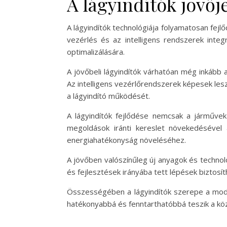
A lágyindítók jövőj
A lágyindítók technológiája folyamatosan fej
vezérlés és az intelligens rendszerek inte
optimalizálására.
A jövőbeli lágyindítók várhatóan még inkább
Az intelligens vezérlőrendszerek képesek leszn
a lágyindító működését.
A lágyindítók fejlődése nemcsak a járművek
megoldások iránti kereslet növekedésével 
energiahatékonyság növeléséhez.
A jövőben valószínűleg új anyagok és technol
és fejlesztések irányába tett lépések biztosí
Összességében a lágyindítók szerepe a moder
hatékonyabbá és fenntarthatóbbá teszik a köz