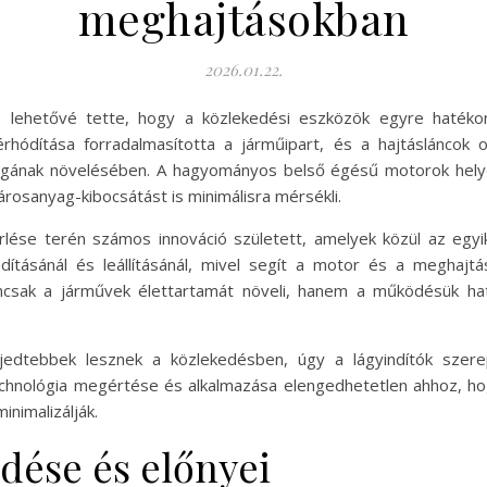
meghajtásokban
2026.01.22.
e lehetővé tette, hogy a közlekedési eszközök egyre haték
ódítása forradalmasította a járműipart, és a hajtásláncok op
gának növelésében. A hagyományos belső égésű motorok helye
osanyag-kibocsátást is minimálisra mérsékli.
rlése terén számos innováció született, amelyek közül az egyik
ításánál és leállításánál, mivel segít a motor és a meghaj
mcsak a járművek élettartamát növeli, hanem a működésük haté
edtebbek lesznek a közlekedésben, úgy a lágyindítók szerep
chnológia megértése és alkalmazása elengedhetetlen ahhoz, ho
inimalizálják.
dése és előnyei