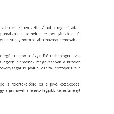
onyabb és környezetbarátabb megoldásokkal
timalizálása kiemelt szerepet játszik az új
tt a villanymotorok alkalmazása nemcsak az
 legfontosabb a lágyindító technológia. Ez a
tás egyéb elemeinek megóvásában a hirtelen
konyságát is javítja, ezáltal hozzájárulva a
e is felértékelődik, és a jövő közlekedési
gy a járművek a lehető legjobb teljesítményt