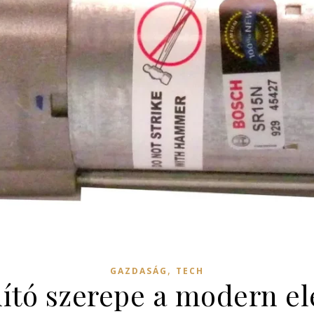
,
GAZDASÁG
TECH
dító szerepe a modern e