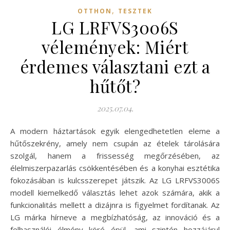
,
OTTHON
TESZTEK
LG LRFVS3006S
vélemények: Miért
érdemes választani ezt a
hűtőt?
2025.07.04.
A modern háztartások egyik elengedhetetlen eleme a
hűtőszekrény, amely nem csupán az ételek tárolására
szolgál, hanem a frissesség megőrzésében, az
élelmiszerpazarlás csökkentésében és a konyhai esztétika
fokozásában is kulcsszerepet játszik. Az LG LRFVS3006S
modell kiemelkedő választás lehet azok számára, akik a
funkcionalitás mellett a dizájnra is figyelmet fordítanak. Az
LG márka hírneve a megbízhatóság, az innováció és a
felhasználói élmény köré épül, ami szintén hozzájárul