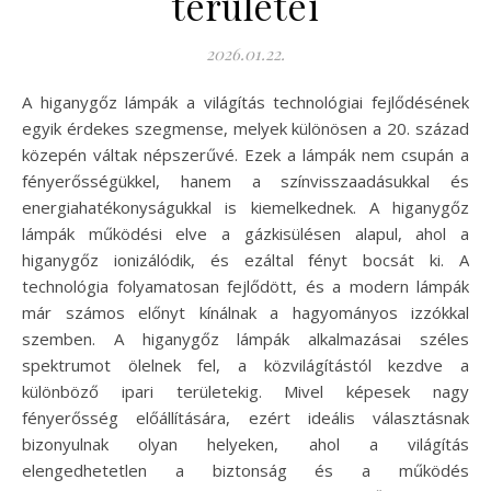
területei
2026.01.22.
A higanygőz lámpák a világítás technológiai fejlődésének
egyik érdekes szegmense, melyek különösen a 20. század
közepén váltak népszerűvé. Ezek a lámpák nem csupán a
fényerősségükkel, hanem a színvisszaadásukkal és
energiahatékonyságukkal is kiemelkednek. A higanygőz
lámpák működési elve a gázkisülésen alapul, ahol a
higanygőz ionizálódik, és ezáltal fényt bocsát ki. A
technológia folyamatosan fejlődött, és a modern lámpák
már számos előnyt kínálnak a hagyományos izzókkal
szemben. A higanygőz lámpák alkalmazásai széles
spektrumot ölelnek fel, a közvilágítástól kezdve a
különböző ipari területekig. Mivel képesek nagy
fényerősség előállítására, ezért ideális választásnak
bizonyulnak olyan helyeken, ahol a világítás
elengedhetetlen a biztonság és a működés