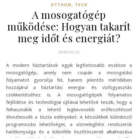
,
OTTHON
TECH
A mosogatógép
működése: Hogyan takarít
meg időt és energiát?
2026.01.22.
A modern háztartások egyik legfontosabb eszköze a
mosogatógép, amely nem csupán a mosogatási
folyamatot gyorsítja fel, hanem jelentős mértékben
hozzájárul a háztartási energia- és vízfogyasztás
csökkentéséhez is. A mosogatógépek folyamatos
fejlődése és technológiai újításai lehetővé teszik, hogy a
felhasználók a lehető legkevesebb erőfeszítéssel
élvezhessék a tiszta edényeket. A készülékek különböző
programozási lehetőségei, a vízmelegítési rendszerük
hatékonysága és a különféle tisztítószerek alkalmazása