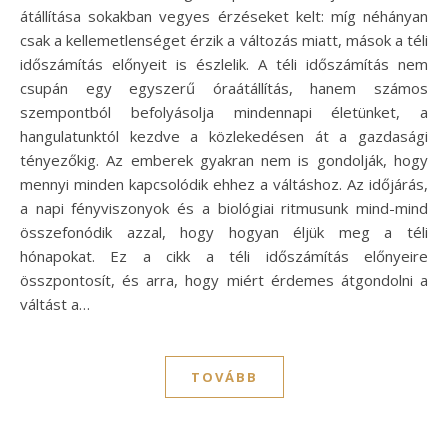
átállítása sokakban vegyes érzéseket kelt: míg néhányan
csak a kellemetlenséget érzik a változás miatt, mások a téli
időszámítás előnyeit is észlelik. A téli időszámítás nem
csupán egy egyszerű óraátállítás, hanem számos
szempontból befolyásolja mindennapi életünket, a
hangulatunktól kezdve a közlekedésen át a gazdasági
tényezőkig. Az emberek gyakran nem is gondolják, hogy
mennyi minden kapcsolódik ehhez a váltáshoz. Az időjárás,
a napi fényviszonyok és a biológiai ritmusunk mind-mind
összefonódik azzal, hogy hogyan éljük meg a téli
hónapokat. Ez a cikk a téli időszámítás előnyeire
összpontosít, és arra, hogy miért érdemes átgondolni a
váltást a…
TOVÁBB