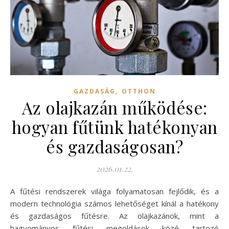
,
GAZDASÁG
OTTHON
Az olajkazán működése:
hogyan fűtünk hatékonyan
és gazdaságosan?
2026.01.22.
A fűtési rendszerek világa folyamatosan fejlődik, és a
modern technológia számos lehetőséget kínál a hatékony
és gazdaságos fűtésre. Az olajkazánok, mint a
hagyományos fűtési megoldások közé tartozó