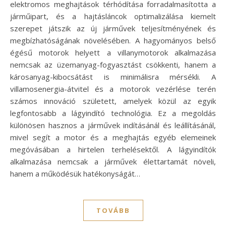
elektromos meghajtások térhódítása forradalmasította a
járműipart, és a hajtásláncok optimalizálása kiemelt
szerepet játszik az új járművek teljesítményének és
megbízhatóságának növelésében. A hagyományos belső
égésű motorok helyett a villanymotorok alkalmazása
nemcsak az üzemanyag-fogyasztást csökkenti, hanem a
károsanyag-kibocsátást is minimálisra mérsékli. A
villamosenergia-átvitel és a motorok vezérlése terén
számos innováció született, amelyek közül az egyik
legfontosabb a lágyindító technológia. Ez a megoldás
különösen hasznos a járművek indításánál és leállításánál,
mivel segít a motor és a meghajtás egyéb elemeinek
megóvásában a hirtelen terhelésektől. A lágyindítók
alkalmazása nemcsak a járművek élettartamát növeli,
hanem a működésük hatékonyságát…
TOVÁBB