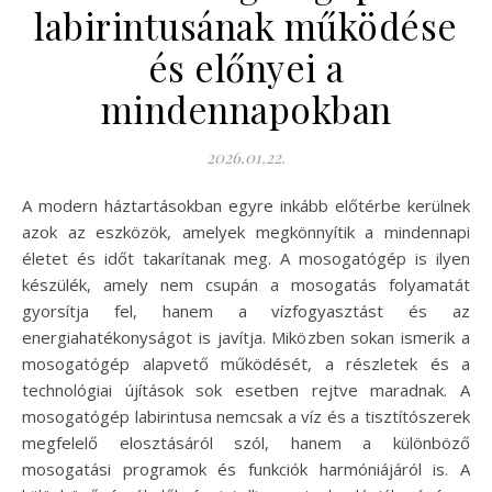
labirintusának működése
és előnyei a
mindennapokban
2026.01.22.
A modern háztartásokban egyre inkább előtérbe kerülnek
azok az eszközök, amelyek megkönnyítik a mindennapi
életet és időt takarítanak meg. A mosogatógép is ilyen
készülék, amely nem csupán a mosogatás folyamatát
gyorsítja fel, hanem a vízfogyasztást és az
energiahatékonyságot is javítja. Miközben sokan ismerik a
mosogatógép alapvető működését, a részletek és a
technológiai újítások sok esetben rejtve maradnak. A
mosogatógép labirintusa nemcsak a víz és a tisztítószerek
megfelelő elosztásáról szól, hanem a különböző
mosogatási programok és funkciók harmóniájáról is. A