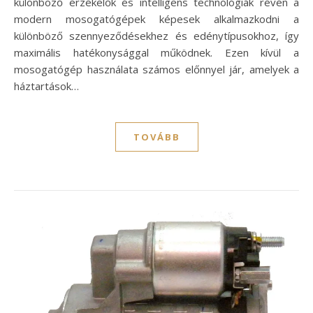
különböző érzékelők és intelligens technológiák révén a
modern mosogatógépek képesek alkalmazkodni a
különböző szennyeződésekhez és edénytípusokhoz, így
maximális hatékonysággal működnek. Ezen kívül a
mosogatógép használata számos előnnyel jár, amelyek a
háztartások…
TOVÁBB