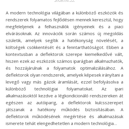
2026.01.22.
A modern technológia világában a különböző eszközök és
rendszerek folyamatos fejlődésen mennek keresztül, hogy
megfeleljenek a felhasználók igényeinek és a piaci
elvárásoknak. Az innovációk során számos új megoldás
születik, amelyek segítik a hatékonyság növelését, a
költségek csökkentését és a fenntarthatóságot. Ebben a
kontextusban a deflektorok szerepe kiemelkedővé vált,
hiszen ezek az eszközök számos iparágban alkalmazhatók,
és hozzájárulnak a folyamatok optimalizálásához. A
deflektorok olyan rendszerek, amelyek képesek irányítani a
levegő vagy más gázok áramlását, ezzel befolyásolva a
különböző technológiai folyamatokat. Az ipari
alkalmazásoktól kezdve a légkondicionáló rendszereken át
egészen az autóiparig, a deflektorok kulcsszerepet
játszanak a hatékony működés biztosításában. A
deflektorok működésének megértése és alkalmazásuk
ismerete tehát elengedhetetlen a modern technológia…