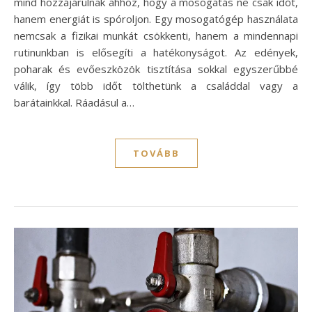
mind hozzájárulnak ahhoz, hogy a mosogatás ne csak időt,
hanem energiát is spóroljon. Egy mosogatógép használata
nemcsak a fizikai munkát csökkenti, hanem a mindennapi
rutinunkban is elősegíti a hatékonyságot. Az edények,
poharak és evőeszközök tisztítása sokkal egyszerűbbé
válik, így több időt tölthetünk a családdal vagy a
barátainkkal. Ráadásul a…
TOVÁBB