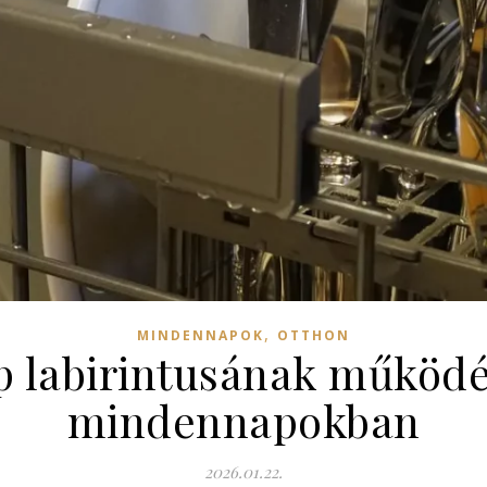
,
MINDENNAPOK
OTTHON
 labirintusának működés
mindennapokban
2026.01.22.