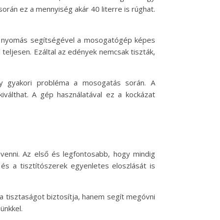
orán ez a mennyiség akár 40 literre is rúghat.
s a nyomás segítségével a mosogatógép képes
teljesen. Ezáltal az edények nemcsak tiszták,
ely gyakori probléma a mosogatás során. A
kiválthat. A gép használatával ez a kockázat
nni. Az első és legfontosabb, hogy mindig
s a tisztítószerek egyenletes eloszlását is
 tisztaságot biztosítja, hanem segít megóvni
ünkkel.