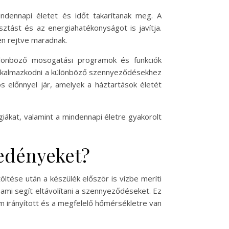
dennapi életet és időt takarítanak meg. A
ztást és az energiahatékonyságot is javítja.
en rejtve maradnak.
ülönböző mosogatási programok és funkciók
 alkalmazkodni a különböző szennyeződésekhez
 előnnyel jár, amelyek a háztartások életét
ákat, valamint a mindennapi életre gyakorolt
 edényeket?
tése után a készülék először is vízbe meríti
ami segít eltávolítani a szennyeződéseket. Ez
 irányított és a megfelelő hőmérsékletre van