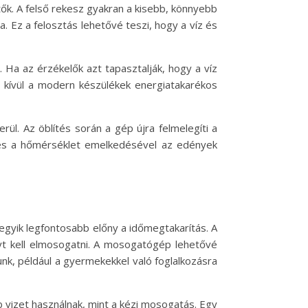
ők. A felső rekesz gyakran a kisebb, könnyebb
 Ez a felosztás lehetővé teszi, hogy a víz és
 Ha az érzékelők azt tapasztalják, hogy a víz
n kívül a modern készülékek energiatakarékos
rül. Az öblítés során a gép újra felmelegíti a
a, és a hőmérséklet emelkedésével az edények
egyik legfontosabb előny a időmegtakarítás. A
t kell elmosogatni. A mosogatógép lehetővé
unk, például a gyermekekkel való foglalkozásra
 vizet használnak, mint a kézi mosogatás. Egy