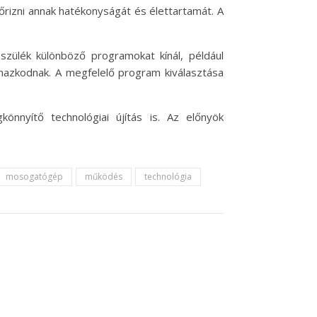
rizni annak hatékonyságát és élettartamát. A
zülék különböző programokat kínál, például
mazkodnak. A megfelelő program kiválasztása
nyítő technológiai újítás is. Az előnyök
mosogatógép
működés
technológia