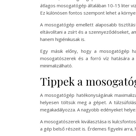
átlagos mosogatógép általában 10-15 liter viz
Ez különösen fontos szempont lehet a körny
A mosogatógép emellett alaposabb tisztítás
eltávolítani a zsírt és a szennyeződéseket, 
hanem higiénikusak is.
Egy másik előny, hogy a mosogatógép hasz
mosogatószerek és a forró víz hatására a bő
minimalizálható.
Tippek a mosogató
A mosogatógép hatékonyságának maximalizá
helyesen töltsük meg a gépet. A túlzsúfolá
megakadályozza. A nagyobb edényeket helyezz
A mosogatószerek kiválasztása is kulcsfonto
a gép belső részeit is. Érdemes figyelni arra,