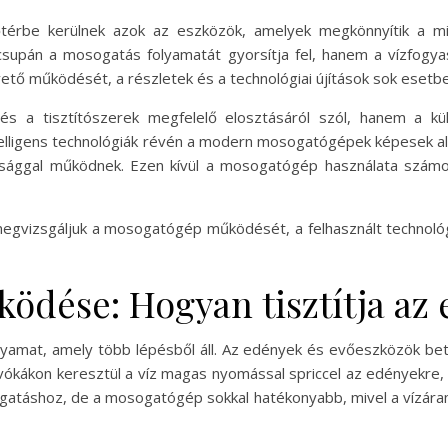
térbe kerülnek azok az eszközök, amelyek megkönnyítik a min
upán a mosogatás folyamatát gyorsítja fel, hanem a vízfogyas
tő működését, a részletek és a technológiai újítások sok esetb
és a tisztítószerek megfelelő elosztásáról szól, hanem a k
intelligens technológiák révén a modern mosogatógépek képesek
sággal működnek. Ezen kívül a mosogatógép használata számos
vizsgáljuk a mosogatógép működését, a felhasznált technológi
dése: Hogyan tisztítja az
at, amely több lépésből áll. Az edények és evőeszközök betöl
ókákon keresztül a víz magas nyomással spriccel az edényekre, 
atáshoz, de a mosogatógép sokkal hatékonyabb, mivel a vízáram