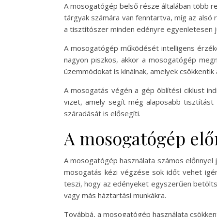
A mosogatógép belső része általában több rek
tárgyak számára van fenntartva, míg az alsó 
a tisztítószer minden edényre egyenletesen j
A mosogatógép működését intelligens érzékelő
nagyon piszkos, akkor a mosogatógép megnyúj
üzemmódokat is kínálnak, amelyek csökkentik a
A mosogatás végén a gép öblítési ciklust indí
vizet, amely segít még alaposabb tisztítást
száradását is elősegíti.
A mosogatógép elő
A mosogatógép használata számos előnnyel jár
mosogatás kézi végzése sok időt vehet igé
teszi, hogy az edényeket egyszerűen betöltsük
vagy más háztartási munkákra.
Továbbá, a mosogatógép használata csökkenti 