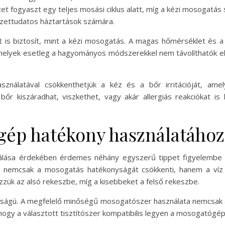
et fogyaszt egy teljes mosási ciklus alatt, míg a kézi mosogatás s
ezettudatos háztartások számára.
t is biztosít, mint a kézi mosogatás. A magas hőmérséklet é
amelyek esetleg a hagyományos módszerekkel nem távolíthatók el 
nálatával csökkenthetjük a kéz és a bőr irritációját, am
r kiszáradhat, viszkethet, vagy akár allergiás reakciókat is 
gép hatékony használatához
lása érdekében érdemes néhány egyszerű tippet figyelembe ve
s nemcsak a mosogatás hatékonyságát csökkenti, hanem a víz é
ük az alsó rekeszbe, míg a kisebbeket a felső rekeszbe.
sságú. A megfelelő minőségű mosogatószer használata nemcsak a
 hogy a választott tisztítószer kompatibilis legyen a mosogatógép