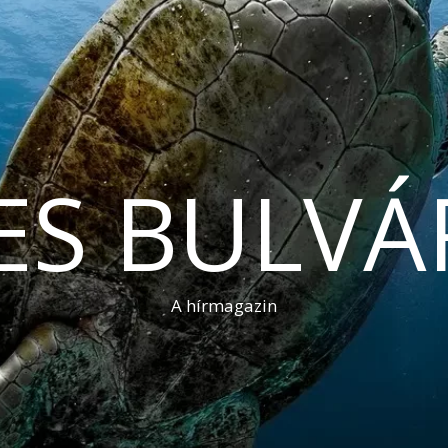
ES BULVÁ
A hírmagazin