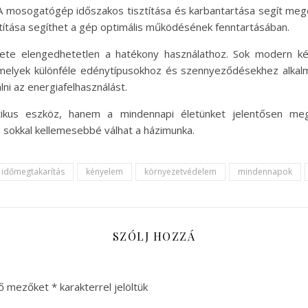
 A mosogatógép időszakos tisztítása és karbantartása segít megő
ztítása segíthet a gép optimális működésének fenntartásában.
te elengedhetetlen a hatékony használathoz. Sok modern kés
melyek különféle edénytípusokhoz és szennyeződésekhez alkal
lni az energiafelhasználást.
us eszköz, hanem a mindennapi életünket jelentősen megkön
n sokkal kellemesebbé válhat a házimunka.
időmegtakarítás
kényelem
környezetvédelem
mindennapok
SZÓLJ HOZZÁ
ző mezőket
*
karakterrel jelöltük