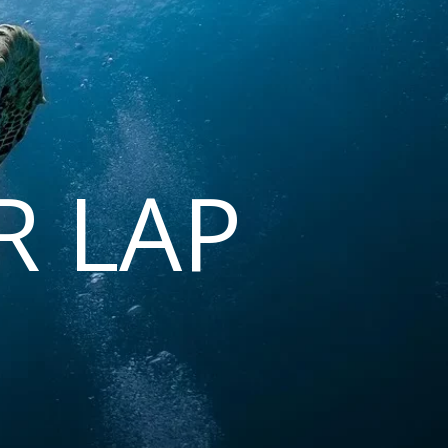
R LAP