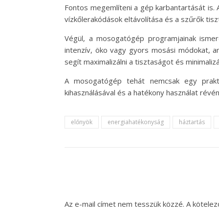
Fontos megemlíteni a gép karbantartását is.
vízkőlerakódások eltávolítása és a szűrők tis
Végül, a mosogatógép programjainak ismere
intenzív, öko vagy gyors mosási módokat, a
segít maximalizálni a tisztaságot és minimalizá
A mosogatógép tehát nemcsak egy praktik
kihasználásával és a hatékony használat révé
előnyök
energiahatékonyság
háztartás
Az e-mail címet nem tesszük közzé.
A kötele