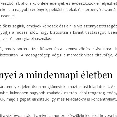
eszből áll, ahol a különféle edények és evőeszközök elhelyezhet
rekesz a nagyobb edények, például fazekak és serpenyők számára.
usson el.
k is segítik, amelyek képesek észlelni a víz szennyezettségét.
tja a mosási időt, hogy biztosítsa a kívánt tisztaságot. Eze
 víz- és energiafelhasználást.
t, amely során a tisztítószer és a szennyeződés eltávolításra ke
 biztosítani. A mosogatógép végül a maradék vizet eltávolítj
nyei a mindennapi életben
, amelyek jelentősen megkönnyítik a háztartási feladatokat. Az 
nybe, különösen nagyobb családok esetén, ahol rengeteg edény
, majd a gépet elindítsuk, így más feladatokra is koncentrálhat
a vízfogyasztást is, mivel a modern készülékek sokkal kevesebb