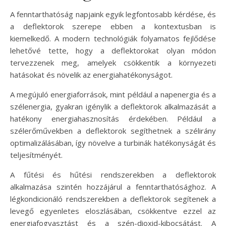
A fenntarthatóság napjaink egyik legfontosabb kérdése, és
a deflektorok szerepe ebben a kontextusban is
kiemelkedő. A modern technológiák folyamatos fejlődése
lehetővé tette, hogy a deflektorokat olyan módon
tervezzenek meg, amelyek csökkentik a környezeti
hatásokat és növelik az energiahatékonyságot.
A megújuló energiaforrások, mint például a napenergia és a
szélenergia, gyakran igénylik a deflektorok alkalmazását a
hatékony energiahasznosítás érdekében. Például a
szélerőművekben a deflektorok segíthetnek a szélirány
optimalizálásában, így növelve a turbinák hatékonyságát és
teljesítményét.
A fűtési és hűtési rendszerekben a deflektorok
alkalmazása szintén hozzájárul a fenntarthatósághoz. A
légkondicionáló rendszerekben a deflektorok segítenek a
levegő egyenletes eloszlásában, csökkentve ezzel az
energiafogyasztást és a szén-dioxid-kibocsátást. A