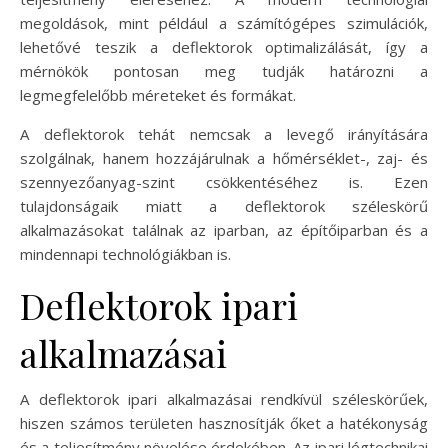
megoldások, mint például a számítógépes szimulációk,
lehetővé teszik a deflektorok optimalizálását, így a
mérnökök pontosan meg tudják határozni a
legmegfelelőbb méreteket és formákat.
A deflektorok tehát nemcsak a levegő irányítására
szolgálnak, hanem hozzájárulnak a hőmérséklet-, zaj- és
szennyezőanyag-szint csökkentéséhez is. Ezen
tulajdonságaik miatt a deflektorok széleskörű
alkalmazásokat találnak az iparban, az építőiparban és a
mindennapi technológiákban is.
Deflektorok ipari
alkalmazásai
A deflektorok ipari alkalmazásai rendkívül széleskörűek,
hiszen számos területen hasznosítják őket a hatékonyság
és a teljesítmény növelése érdekében. Az ipari légtechnikai