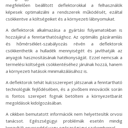
megfelelően beállított deflektorokkal a felhasználók
képesek optimalizálni a rendszerek működését, ezáltal
csökkentve a költségeiket és a környezeti lábnyomukat.
A deflektorok alkalmazása a gyártási folyamatokban is
hozzájárul a fenntarthatósághoz. Az optimális gázáramlás
és hőmérséklet-szabályozás révén a deflektorok
csökkenthetik a hulladék mennyiségét és javíthatják az
anyagok hasznosításának hatékonyságát. Ezzel nemcsak a
termelési költségek csökkentéséhez járulnak hozzá, hanem
a környezeti hatások minimalizálásához is.
A deflektorok tehát kulcsszerepet játszanak a fenntartható
technológiák fejlődésében, és a jövőbeni innovációk során
is fontos szerepet fognak betölteni a környezetbarát
megoldások kidolgozásában.
A cikkben bemutatott információk nem helyettesítik orvosi
tanácsot. Egészségügyi problémák esetén mindig
konzultálj orvosoddal vagy egészségügyi szakemberrel.