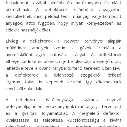
turbulenciát, ezáltal simább és hatékonyabb áramlást
biztosítanak. A deflektorok különböző anyagokból
készülhetnek, mint például fém, műanyag vagy kompozit
anyagok, attól függően, hogy milyen környezetben és
célokra használják őket.
Elvileg a deflektorok a Newton törvényei alapján
működnek, amelyek szerint a gázok áramlása a
nyomáskülönbségek hatására irányul. A deflektorok
elhelyezkedése és dőlésszöge befolyásolja a levegő útját,
lehetővé téve a kívánt irányba történő terelést. Ezen kívül
a deflektorok a különböző szögekből érkező
légáramlatokat is képesek kezelni, így alkalmazásuk
rendkívül sokoldalú.
A deflektorok hatékonyságát számos tényező
befolyásolja, beleértve az anyagok minőségét, a tervezést
és a gyártási folyamatokat. A megfelelő deflektor
kiválasztása és telepítése kulcsfontosságú a kívánt
teljesítmény eléréséhez. A modern technológiai