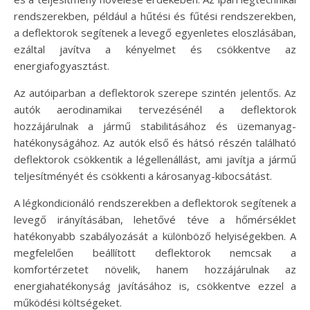
rendszerekben, például a hűtési és fűtési rendszerekben,
a deflektorok segítenek a levegő egyenletes eloszlásában,
ezáltal javítva a kényelmet és csökkentve az
energiafogyasztást.
Az autóiparban a deflektorok szerepe szintén jelentős. Az
autók aerodinamikai tervezésénél a deflektorok
hozzájárulnak a jármű stabilitásához és üzemanyag-
hatékonyságához. Az autók első és hátsó részén található
deflektorok csökkentik a légellenállást, ami javítja a jármű
teljesítményét és csökkenti a károsanyag-kibocsátást.
A légkondicionáló rendszerekben a deflektorok segítenek a
levegő irányításában, lehetővé téve a hőmérséklet
hatékonyabb szabályozását a különböző helyiségekben. A
megfelelően beállított deflektorok nemcsak a
komfortérzetet növelik, hanem hozzájárulnak az
energiahatékonyság javításához is, csökkentve ezzel a
működési költségeket.