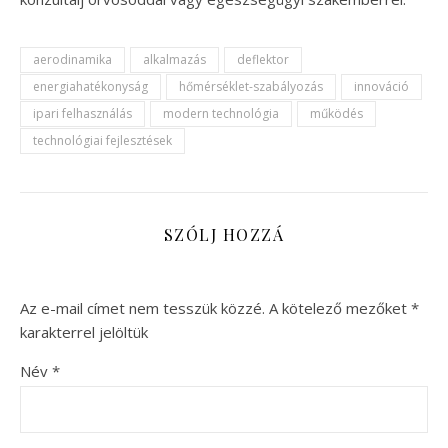
aerodinamika
alkalmazás
deflektor
energiahatékonyság
hőmérséklet-szabályozás
innováció
ipari felhasználás
modern technológia
működés
technológiai fejlesztések
SZÓLJ HOZZÁ
Az e-mail címet nem tesszük közzé.
A kötelező mezőket
*
karakterrel jelöltük
Név
*