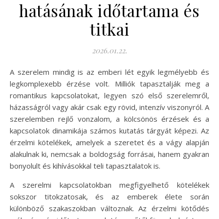
hatásának időtartama és
titkai
2026.01.22.
A szerelem mindig is az emberi lét egyik legmélyebb és
legkomplexebb érzése volt. Milliók tapasztalják meg a
romantikus kapcsolatokat, legyen szó első szerelemről,
házasságról vagy akár csak egy rövid, intenzív viszonyról. A
szerelemben rejlő vonzalom, a kölcsönös érzések és a
kapcsolatok dinamikája számos kutatás tárgyát képezi. Az
érzelmi kötelékek, amelyek a szeretet és a vágy alapján
alakulnak ki, nemcsak a boldogság forrásai, hanem gyakran
bonyolult és kihívásokkal teli tapasztalatok is.
A szerelmi kapcsolatokban megfigyelhető kötelékek
sokszor titokzatosak, és az emberek élete során
különböző szakaszokban változnak. Az érzelmi kötődés