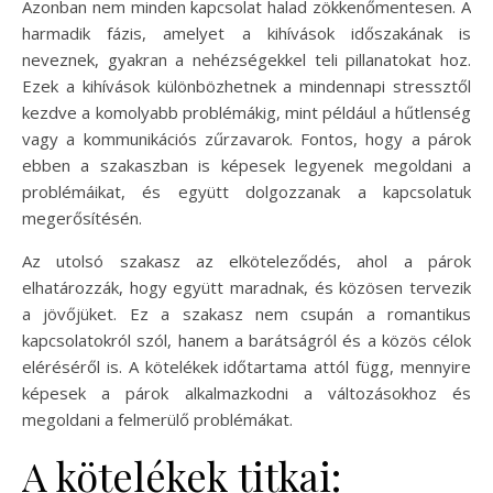
Azonban nem minden kapcsolat halad zökkenőmentesen. A
harmadik fázis, amelyet a kihívások időszakának is
neveznek, gyakran a nehézségekkel teli pillanatokat hoz.
Ezek a kihívások különbözhetnek a mindennapi stressztől
kezdve a komolyabb problémákig, mint például a hűtlenség
vagy a kommunikációs zűrzavarok. Fontos, hogy a párok
ebben a szakaszban is képesek legyenek megoldani a
problémáikat, és együtt dolgozzanak a kapcsolatuk
megerősítésén.
Az utolsó szakasz az elköteleződés, ahol a párok
elhatározzák, hogy együtt maradnak, és közösen tervezik
a jövőjüket. Ez a szakasz nem csupán a romantikus
kapcsolatokról szól, hanem a barátságról és a közös célok
eléréséről is. A kötelékek időtartama attól függ, mennyire
képesek a párok alkalmazkodni a változásokhoz és
megoldani a felmerülő problémákat.
A kötelékek titkai: