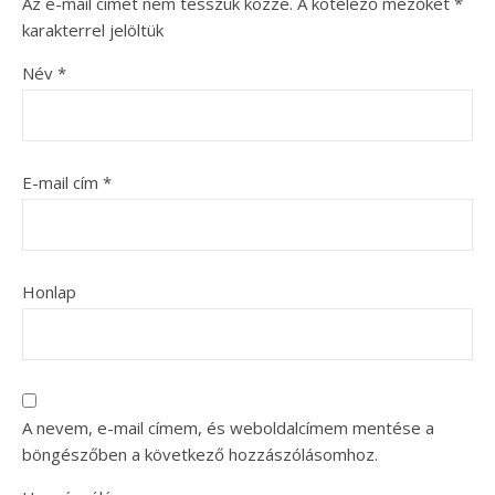
Az e-mail címet nem tesszük közzé.
A kötelező mezőket
*
karakterrel jelöltük
Név
*
E-mail cím
*
Honlap
A nevem, e-mail címem, és weboldalcímem mentése a
böngészőben a következő hozzászólásomhoz.