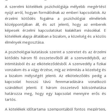
A szerelmi kötelékek pszichológiája mélyebb megértést
nyújt arról, hogyan formálódnak az emberi kapcsolatok. Az
érzelmi kötődés fogalma a pszichológiai elméletek
középpontjában áll, és azt jelenti, hogy az emberek
képesek érzelmi kapcsolatokat kialakítani másokkal. E
kötelékek alapja általában a bizalom, a közelség és a közös
élmények megosztása.
A pszichológiai kutatások szerint a szeretet és az érzelmi
kötődés három fő összetevőből áll: a szenvedélyből, az
intimitásból és az elköteleződésből. A szenvedély a fizikai
vonzalom és a vágy érzése, míg az intimitás a közelség és
a bizalom mélységét jelenti. Az elköteleződés pedig a
kapcsolat hosszú távú fennmaradására vonatkozó
szándékot jelenti. E három összetevő kölcsönhatása
határozza meg, hogy egy kapcsolat mennyire erős és
tartós.
A kötelékek időtartama szempontjából fontos megérteni,