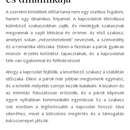
A szerelmi kötelékek időtartama nem egy statikus fogalom,
hanem egy dinamikus folyamat. A kapcsolatok életciklusa
különböző szakaszokban zajlik, és mindegyik szakasznak
megvannak a saját kihívásai és örömei. Az első szakasz,
amelyet sokan „mézesheteknek” neveznek, a szenvedély
és a romantika időszaka. Ebben a fázisban a párok gyakran
intenzív érzelmi kötődést tapasztalnak, és a kapcsolatuk
tele van izgalommal és felfedezéssel.
Ahogy a kapcsolat fejlődik, a következő szakasz a stabilitás
időszaka. Ekkor a párok már jobban megismerik egymást,
és a kötelék mélyebb szintjei kezdik kialakulni. A bizalom és
az intimitás fokozatosan erősödik, és a párok képesek
egyre nyíltabban kommunikálni egymással. Ez a szakasz
sok esetben a legfontosabb a kapcsolat hosszú távú
sikeréhez, mivel a kölcsönös megértés és a támogatás
kulcsszerepet játszik.