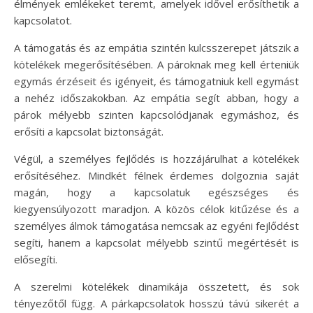
élmények emlékeket teremt, amelyek idővel erősíthetik a
kapcsolatot.
A támogatás és az empátia szintén kulcsszerepet játszik a
kötelékek megerősítésében. A pároknak meg kell érteniük
egymás érzéseit és igényeit, és támogatniuk kell egymást
a nehéz időszakokban. Az empátia segít abban, hogy a
párok mélyebb szinten kapcsolódjanak egymáshoz, és
erősíti a kapcsolat biztonságát.
Végül, a személyes fejlődés is hozzájárulhat a kötelékek
erősítéséhez. Mindkét félnek érdemes dolgoznia saját
magán, hogy a kapcsolatuk egészséges és
kiegyensúlyozott maradjon. A közös célok kitűzése és a
személyes álmok támogatása nemcsak az egyéni fejlődést
segíti, hanem a kapcsolat mélyebb szintű megértését is
elősegíti.
A szerelmi kötelékek dinamikája összetett, és sok
tényezőtől függ. A párkapcsolatok hosszú távú sikerét a