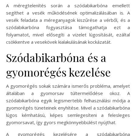
A méregtelenítés során a szódabikarbóna emellett
segíthet a vesék működésének optimalizálásában is. A
vesék feladata a méreganyagok kiszűrése a vérből, és a
szódabikarbóna fogyasztása támogathatja ezt a
folyamatot, mivel elősegíti a vizelet lúgosítását, ezáltal
csökkentve a vesekövek kialakulásának kockázatát.
Szódabikarbóna és a
gyomorégés kezelése
A gyomorégés sokak számára ismerős probléma, amelyet
általában a gyomorsav túltermelődése okoz. A
szódabikarbóna egyik legismertebb felhasználási módja a
gyomorégés tüneteinek enyhítése. Mivel a szódabikarbóna
lúgos kémhatású, képes semlegesíteni a felesleges
gyomorsavat, így gyors megkönnyebbülést nyújthat.
A gyomorégés kezelésére a szódabikarbóna