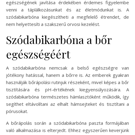
egészségének javítása érdekében érdemes figyelembe
venni a táplálkozásunkat és az életmódunkat is. A
szódabikarbóna kiegészítheti a megfelelő étrendet, de
nem helyettesíti a szakszerű orvosi kezelést.
Szódabikarbóna a bőr
egészségéért
A szódabikarbóna nemcsak a belső egészségre van
jótékony hatással, hanem a bőrre is. Az emberek gyakran
használják bőrápolási rutinjuk részeként, mivel képes a bőr
tisztítására és pH-értékének kiegyensúlyozására. A
szódabikarbóna természetes hámlasztóként működik, így
segíthet eltávolítani az elhalt hámsejteket és tisztítani a
pórusokat.
A bőrápolás során a szódabikarbóna paszta formájában
való alkalmazása is elterjedt. Ehhez egyszerűen keverjünk