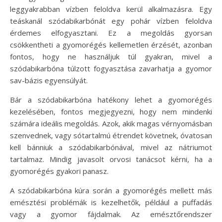
leggyakrabban vízben feloldva kerül alkalmazásra. Egy
teáskanál szódabikarbónát egy pohár vízben feloldva
érdemes elfogyasztani. Ez a megoldás gyorsan
csökkentheti a gyomorégés kellemetlen érzését, azonban
fontos, hogy ne használjuk túl gyakran, mivel a
szódabikarbóna túlzott fogyasztása zavarhatja a gyomor
sav-bázis egyensúlyát.
Bár a szódabikarbóna hatékony lehet a gyomorégés
kezelésében, fontos megjegyezni, hogy nem mindenki
számára ideális megoldás. Azok, akik magas vérnyomásban
szenvednek, vagy sótartalmú étrendet követnek, óvatosan
kell bánniuk a szódabikarbónával, mivel az nátriumot
tartalmaz. Mindig javasolt orvosi tanácsot kérni, ha a
gyomorégés gyakori panasz.
A szódabikarbóna kúra során a gyomorégés mellett más
emésztési problémák is kezelhetők, például a puffadás
vagy a gyomor fájdalmak. Az emésztőrendszer