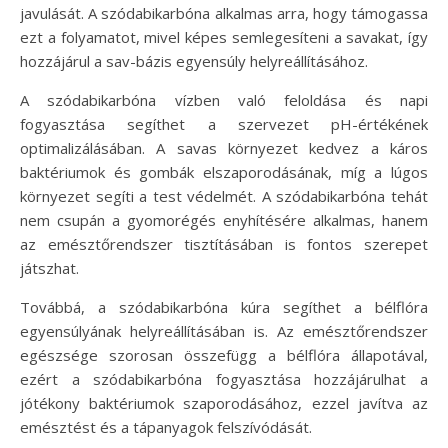
javulását. A szódabikarbóna alkalmas arra, hogy támogassa
ezt a folyamatot, mivel képes semlegesíteni a savakat, így
hozzájárul a sav-bázis egyensúly helyreállításához.
A szódabikarbóna vízben való feloldása és napi
fogyasztása segíthet a szervezet pH-értékének
optimalizálásában. A savas környezet kedvez a káros
baktériumok és gombák elszaporodásának, míg a lúgos
környezet segíti a test védelmét. A szódabikarbóna tehát
nem csupán a gyomorégés enyhítésére alkalmas, hanem
az emésztőrendszer tisztításában is fontos szerepet
játszhat.
Továbbá, a szódabikarbóna kúra segíthet a bélflóra
egyensúlyának helyreállításában is. Az emésztőrendszer
egészsége szorosan összefügg a bélflóra állapotával,
ezért a szódabikarbóna fogyasztása hozzájárulhat a
jótékony baktériumok szaporodásához, ezzel javítva az
emésztést és a tápanyagok felszívódását.