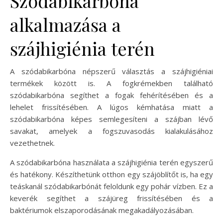
Szódabikarbóna
alkalmazása a
szájhigiénia terén
A szódabikarbóna népszerű választás a szájhigiéniai
termékek között is. A fogkrémekben található
szódabikarbóna segíthet a fogak fehérítésében és a
lehelet frissítésében. A lúgos kémhatása miatt a
szódabikarbóna képes semlegesíteni a szájban lévő
savakat, amelyek a fogszuvasodás kialakulásához
vezethetnek.
A szódabikarbóna használata a szájhigiénia terén egyszerű
és hatékony. Készíthetünk otthon egy szájöblítőt is, ha egy
teáskanál szódabikarbónát feloldunk egy pohár vízben. Ez a
keverék segíthet a szájüreg frissítésében és a
baktériumok elszaporodásának megakadályozásában.