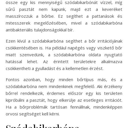
össze egy kis mennyiségű szódabikarbónát vízzel, míg
sűrű pasztát nem kapunk, majd ezt a keveréket
masszírozzuk a bőrbe. Ez segíthet a pattanások és
mitesszerek megelőzésében, mivel a szódabikarbóna
antibakteriális tulajdonságokkal bír.
Ezen kívül a szódabikarbóna segíthet a bőr irritációjának
csökkentésében is. Ha például napégés vagy viszkető bőr
miatt szenvedünk, a szódabikarbóna oldata nyugtató
hatással lehet. Az érintett területekre alkalmazva
csökkentheti a gyulladást és a kellemetlen érzést.
Fontos azonban, hogy minden bőrtípus más, és a
szódabikarbóna nem mindenkinek megfelelő. Aki érzékeny
bőrrel rendelkezik, érdemes először egy kis területen
kipróbálni a pasztát, hogy elkerülje az esetleges irritációt.
Ha a bőrproblémák tartósan fennállnak, mindenképpen
orvosi segítséget kell kérni.