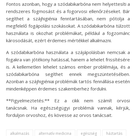
Fontos azonban, hogy a szódabikarbóna nem helyettesíti a
rendszeres fogmosást és a fogorvosi ellenőrzéseket. Bár
segíthet a szájhigiénia fenntartásában, nem pótolja a
megfelelő fogápolási szokásokat. A szódabikarbóna túlzott
használata is okozhat problémákat, például a fogzománc
károsodását, ezért érdemes mértékkel alkalmazni.
A szódabikarbóna használata a szájápolásban nemcsak a
fogakra van jótékony hatással, hanem a lehelet frissítésére
is. A kellemetlen lehelet számos ember problémája, és a
szódabikarbóna segíthet ennek megszüntetésében.
Azonban a szájhigiéniai problémák tartós fennállása esetén
mindenképpen érdemes szakemberhez fordulni.
**Figyelmeztetés:** Ez a cikk nem számít orvosi
tanácsnak. Ha egészségügyi problémái vannak, kérjük,
forduljon orvoshoz, és kövesse az orvos tanácsait.
alkalmazás
alternatív medicina
egészség
háztartás