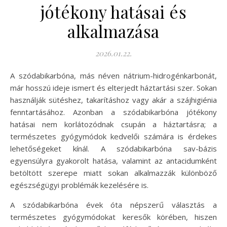
jótékony hatásai és
alkalmazása
2026.01.22.
A szódabikarbóna, más néven nátrium-hidrogénkarbonát,
már hosszú ideje ismert és elterjedt háztartási szer. Sokan
használják sütéshez, takarításhoz vagy akár a szájhigiénia
fenntartásához. Azonban a szódabikarbóna jótékony
hatásai nem korlátozódnak csupán a háztartásra; a
természetes gyógymódok kedvelői számára is érdekes
lehetőségeket kínál. A szódabikarbóna sav-bázis
egyensúlyra gyakorolt hatása, valamint az antacidumként
betöltött szerepe miatt sokan alkalmazzák különböző
egészségügyi problémák kezelésére is.
A szódabikarbóna évek óta népszerű választás a
természetes gyógymódokat keresők körében, hiszen