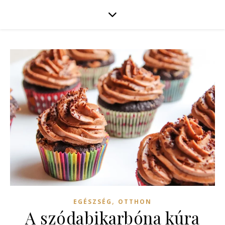
,
EGÉSZSÉG
OTTHON
A szódabikarbóna kúra