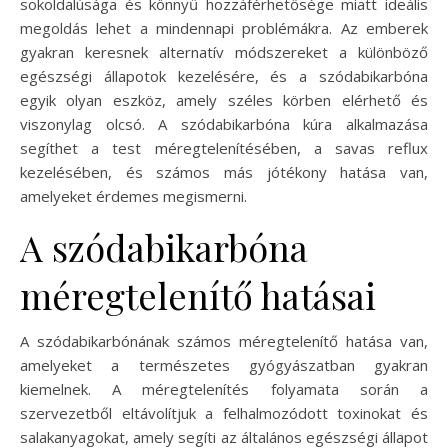
sokoldalúsága és könnyű hozzáférhetősége miatt ideális
megoldás lehet a mindennapi problémákra. Az emberek
gyakran keresnek alternatív módszereket a különböző
egészségi állapotok kezelésére, és a szódabikarbóna
egyik olyan eszköz, amely széles körben elérhető és
viszonylag olcsó. A szódabikarbóna kúra alkalmazása
segíthet a test méregtelenítésében, a savas reflux
kezelésében, és számos más jótékony hatása van,
amelyeket érdemes megismerni.
A szódabikarbóna
méregtelenítő hatásai
A szódabikarbónának számos méregtelenítő hatása van,
amelyeket a természetes gyógyászatban gyakran
kiemelnek. A méregtelenítés folyamata során a
szervezetből eltávolítjuk a felhalmozódott toxinokat és
salakanyagokat, amely segíti az általános egészségi állapot