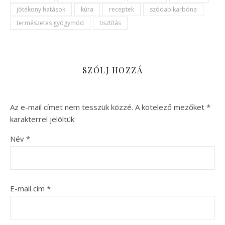
jótékony hatások
kúra
receptek
szódabikarbóna
természetes gyógymód
tisztítás
SZÓLJ HOZZÁ
Az e-mail címet nem tesszük közzé.
A kötelező mezőket
*
karakterrel jelöltük
Név
*
E-mail cím
*