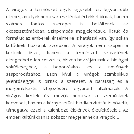
A virágok a természet egyik legszebb és legvonzóbb
elemei, amelyek nemcsak esztétikai értékkel bírnak, hanem
számos fontos szerepet is betöltenek az
ökoszisztémákban. Színpompás megjelenésük, illatuk és
formájuk az emberek érzelmeire is hatással van, így sokan
kötődnek hozzájuk szorosan. A virágok nem csupán a
kertünk díszei, hanem a természet szövetének
elengedhetetlen részei is, hiszen hozzájárulnak a biológiai
sokféleséghez, a beporzáshoz és a növények
szaporodásához. Ezen kívül a virágok szimbolikus
jelentőséggel is bírnak: a szeretet, a barátság és a
megemlékezés kifejezésére egyaránt alkalmasak. A
virágos kertek és mezők nemcsak a szemünknek
kedvesek, hanem a környezetünk biodiverzitását is növelik,
támogatva ezzel a különböző élőlények életfeltételeit. Az
emberi kultúrákban is sokszor megjelennek a virágok,…