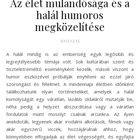
Az élet mulandósága és a
halál humoros
megközelítése
2025.12.15.
A halál mindig is az emberiség egyik legősibb és
legrejtélyesebb témája volt. Sok kultúrában szent és
tiszteletreméltó eseményként kezelik, mások viszont a
humor eszközével próbálják enyhíteni az ezzel járó
szorongást és félelmet. A mindennapi életben időnként
találkozhatunk olyan történetekkel, amelyek a halál
komolyságát egy váratlan, lazább oldaláról mutatják be,
néha pedig a helyzet abszurditása vagy a váratlan
fordulatok miatt mosolyt csalnak arcunkra. Az ilyen
anekdoták, legyenek akár irodalmi alkotások, filmek vagy
akár egyszerű viccek, hozzájárulnak ahhoz, hogy
könnyebben elfogadjuk az élet végességét, és egyfajta