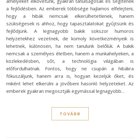
amelyeket elkövetünk, gyakran tanulságosak és segítenek
a fejlődésben. Az emberek többsége hajlamos elfelejteni,
hogy a hibák nemcsak elkerülhetetlenek, hanem
szükségesek is ahhoz, hogy tapasztalatokat gyűjtsünk és
fejlődjünk. A legnagyobb bakik sokszor humoros
helyzetekhez vezetnek, de komoly következményeik is
lehetnek, különösen, ha nem tanulunk belőlük. A bakik
nemcsak a személyes életben, hanem a munkahelyeken, a
közlekedésben, sőt, a technológia világában is
előfordulhatnak. Fontos, hogy ne csupán a hibákra
fókuszáljunk, hanem arra is, hogyan kezeljük őket, és
miként lehet elkerülni a jövőbeni hasonló helyzeteket. Az
emberek gyakran megosztják egymással legnagyobb…
TOVÁBB