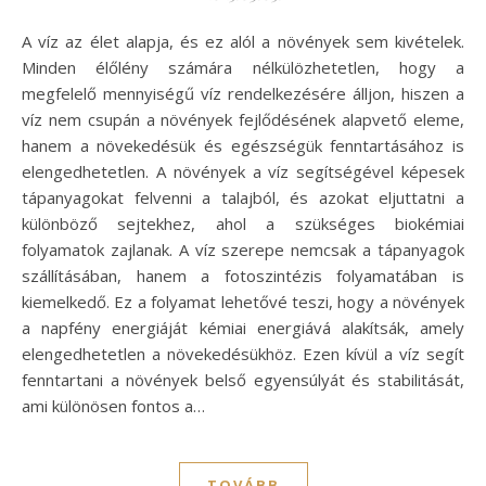
A víz az élet alapja, és ez alól a növények sem kivételek.
Minden élőlény számára nélkülözhetetlen, hogy a
megfelelő mennyiségű víz rendelkezésére álljon, hiszen a
víz nem csupán a növények fejlődésének alapvető eleme,
hanem a növekedésük és egészségük fenntartásához is
elengedhetetlen. A növények a víz segítségével képesek
tápanyagokat felvenni a talajból, és azokat eljuttatni a
különböző sejtekhez, ahol a szükséges biokémiai
folyamatok zajlanak. A víz szerepe nemcsak a tápanyagok
szállításában, hanem a fotoszintézis folyamatában is
kiemelkedő. Ez a folyamat lehetővé teszi, hogy a növények
a napfény energiáját kémiai energiává alakítsák, amely
elengedhetetlen a növekedésükhöz. Ezen kívül a víz segít
fenntartani a növények belső egyensúlyát és stabilitását,
ami különösen fontos a…
TOVÁBB