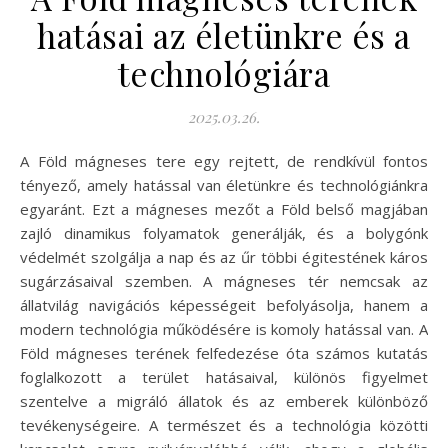
hatásai az életünkre és a
technológiára
2025.03.26.
A Föld mágneses tere egy rejtett, de rendkívül fontos
tényező, amely hatással van életünkre és technológiánkra
egyaránt. Ezt a mágneses mezőt a Föld belső magjában
zajló dinamikus folyamatok generálják, és a bolygónk
védelmét szolgálja a nap és az űr többi égitestének káros
sugárzásaival szemben. A mágneses tér nemcsak az
állatvilág navigációs képességeit befolyásolja, hanem a
modern technológia működésére is komoly hatással van. A
Föld mágneses terének felfedezése óta számos kutatás
foglalkozott a terület hatásaival, különös figyelmet
szentelve a migráló állatok és az emberek különböző
tevékenységeire. A természet és a technológia közötti