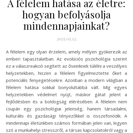
A félelem hatása az életre:
hogyan befolyásolja
mindennapjainkat?
2025.05.12.
A félelem egy olyan érzelem, amely mélyen gyökerezik az
emberi tapasztalatban. Az evolúciós pszichológia szerint
ez a válaszreakció segített az őseinknek túlélni a veszélyes
helyzetekben, hiszen a félelem figyelmeztette őket a
potenciális fenyegetésekre. Azonban a modern világban a
félelem hatása sokkal bonyolultabbá vált. Míg egyes
helyzetekben védelmet nyújt, máskor gátat jelent a
fejlődésben és a boldogság elérésében. A félelem nem
csupán egy pszichológiai jelenség, hanem társadalmi,
kulturális és gazdasági tényezőkkel is összefonódik. A
mindennapi életünkben számos formában jelen van, legyen
szó a munkahelyi stresszről, a társas kapcsolatokról vagy a