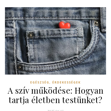
,
EGÉSZSÉG
ÉRDEKESSÉGEK
A szív működése: Hogyan
tartja életben testünket?
2025.04.13.