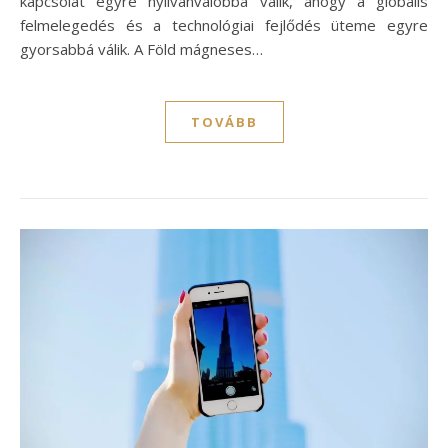
kapcsolat egyre nyilvánvalóbbá válik, ahogy a globális
felmelegedés és a technológiai fejlődés üteme egyre
gyorsabbá válik. A Föld mágneses…
TOVÁBB