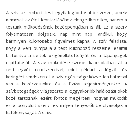
A szív az emberi test egyik legfontosabb szerve, amely
nemcsak az élet fenntartásához elengedhetetlen, hanem a
testünk működésének középpontjában is áll. Ez a szerv
folyamatosan dolgozik, nap mint nap, anélkül, hogy
bármilyen különösebb figyelmet kapna. A szív feladata,
hogy a vért pumpálja a test különböző részeibe, ezáltal
biztosítva a sejtek oxigénellátottságát és a tápanyagok
eljuttatását. A szív működése szoros kapcsolatban áll a
test egyéb rendszereivel, mint például a légző- és
keringési rendszerrel. A szív egészsége közvetlen hatással
van a közérzetünkre és a fizikai teljesítményünkre. A
szívbetegségek világszerte a leggyakoribb halálozási okok
közé tartoznak, ezért fontos megérteni, hogyan működik
ez a bonyolult szerv, és milyen tényezők befolyásolják a
hatékonyságát. A szív…