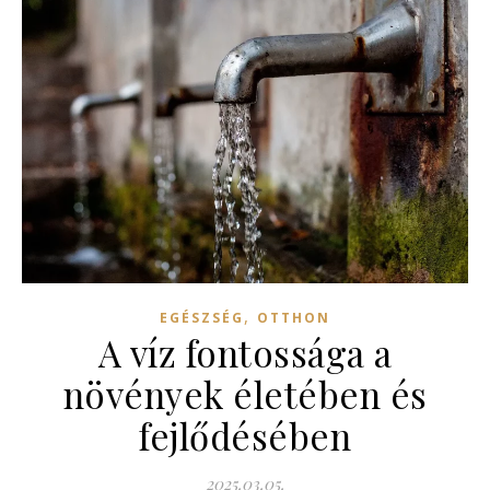
,
EGÉSZSÉG
OTTHON
A víz fontossága a
növények életében és
fejlődésében
2025.03.05.