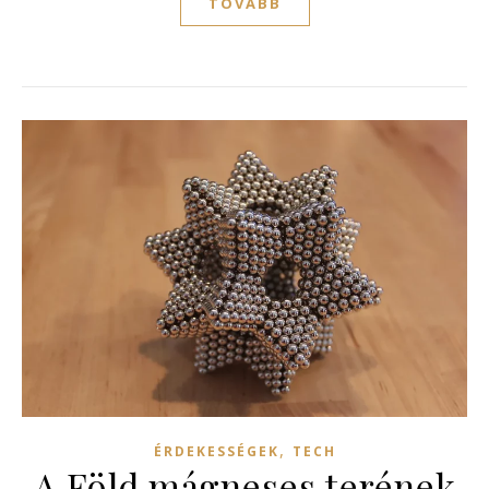
TOVÁBB
,
ÉRDEKESSÉGEK
TECH
A Föld mágneses terének