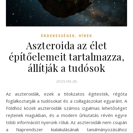
,
ÉRDEKESSÉGEK
HÍREK
Aszteroida az élet
építőelemeit tartalmazza,
állítják a tudósok
2025.09.29.
Az aszteroidák, ezek a titokzatos égitestek, régóta
foglalkoztatják a tudósokat és a csillagászokat egyaránt. A
Földhöz közeli aszteroidák számos izgalmas lehetőséget
rejtenek magukban, és a modern űrkutatás révén egyre
több információt nyerünk róluk. Az aszteroidák nem csupán
a Naprendszer kialakulásának tanulmányozásához