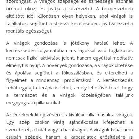
szorongást. A virágok szépsége és színessége azonnali
örömet okoz, és javítja a közérzetet. A természetben
eltöltött idő, különösen olyan helyeken, ahol virágok is
találhatók, segíthet a stressz kezelésében, javítva ezzel a
mentális egészséget.
A virágok gondozása is jótékony hatású lehet. A
kertészkedés folyamatában a virágokkal való foglalkozás
nemcsak fizikai aktivitást jelent, hanem egyúttal meditatív
élményt is nyújt. A növények gondozása, a virágok ültetése
és ápolása segíthet a fókuszálásban, és elterelheti a
figyelmet a mindennapi problémákról. A kertészkedés
tehát egyfajta terápia is lehet, amely lehetővé teszi, hogy
a természet és a virágok közelségében találjunk
megnyugtató pillanatokat.
Az érzelmek kifejezésére is kiválóan alkalmasak a virágok.
Egy szép csokor virág ajándékozása kifejezheti a
szeretetet, a hálát vagy a barátságot. A virágok tehát nem
csupán szépek, hanem a kapcsolatok erősítésére is