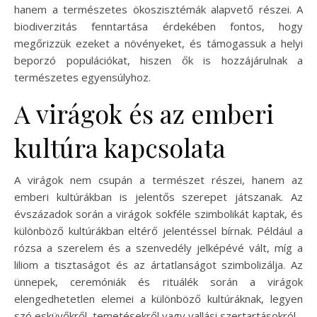
hanem a természetes ökoszisztémák alapvető részei. A
biodiverzitás fenntartása érdekében fontos, hogy
megőrizzük ezeket a növényeket, és támogassuk a helyi
beporzó populációkat, hiszen ők is hozzájárulnak a
természetes egyensúlyhoz.
A virágok és az emberi
kultúra kapcsolata
A virágok nem csupán a természet részei, hanem az
emberi kultúrákban is jelentős szerepet játszanak. Az
évszázadok során a virágok sokféle szimbolikát kaptak, és
különböző kultúrákban eltérő jelentéssel bírnak. Például a
rózsa a szerelem és a szenvedély jelképévé vált, míg a
liliom a tisztaságot és az ártatlanságot szimbolizálja. Az
ünnepek, ceremóniák és rituálék során a virágok
elengedhetetlen elemei a különböző kultúráknak, legyen
szó esküvőkről, temetésekről vagy vallási szertartásokról.