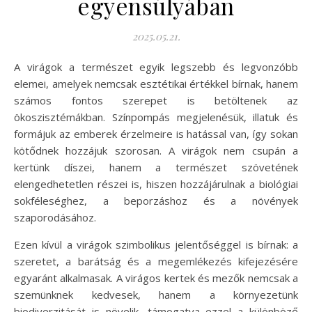
egyensúlyában
2025.05.21.
A virágok a természet egyik legszebb és legvonzóbb
elemei, amelyek nemcsak esztétikai értékkel bírnak, hanem
számos fontos szerepet is betöltenek az
ökoszisztémákban. Színpompás megjelenésük, illatuk és
formájuk az emberek érzelmeire is hatással van, így sokan
kötődnek hozzájuk szorosan. A virágok nem csupán a
kertünk díszei, hanem a természet szövetének
elengedhetetlen részei is, hiszen hozzájárulnak a biológiai
sokféleséghez, a beporzáshoz és a növények
szaporodásához.
Ezen kívül a virágok szimbolikus jelentőséggel is bírnak: a
szeretet, a barátság és a megemlékezés kifejezésére
egyaránt alkalmasak. A virágos kertek és mezők nemcsak a
szemünknek kedvesek, hanem a környezetünk
biodiverzitását is növelik, támogatva ezzel a különböző