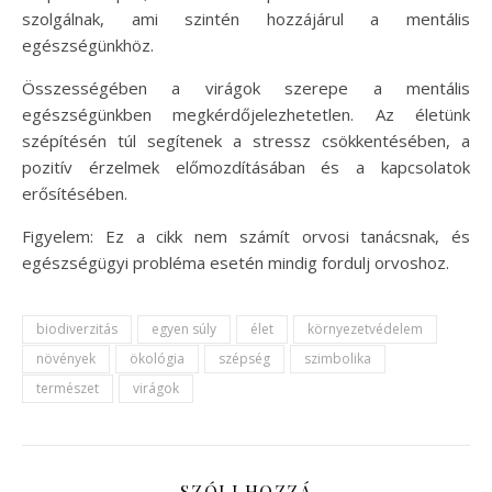
szolgálnak, ami szintén hozzájárul a mentális
egészségünkhöz.
Összességében a virágok szerepe a mentális
egészségünkben megkérdőjelezhetetlen. Az életünk
szépítésén túl segítenek a stressz csökkentésében, a
pozitív érzelmek előmozdításában és a kapcsolatok
erősítésében.
Figyelem: Ez a cikk nem számít orvosi tanácsnak, és
egészségügyi probléma esetén mindig fordulj orvoshoz.
biodiverzitás
egyen súly
élet
környezetvédelem
növények
ökológia
szépség
szimbolika
természet
virágok
SZÓLJ HOZZÁ