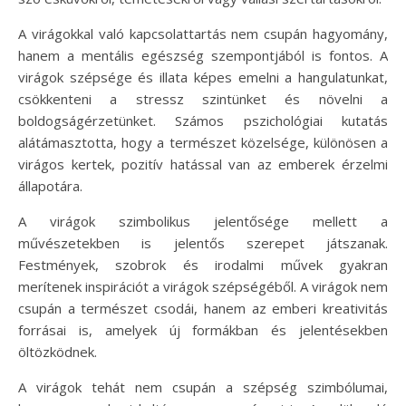
A virágokkal való kapcsolattartás nem csupán hagyomány,
hanem a mentális egészség szempontjából is fontos. A
virágok szépsége és illata képes emelni a hangulatunkat,
csökkenteni a stressz szintünket és növelni a
boldogságérzetünket. Számos pszichológiai kutatás
alátámasztotta, hogy a természet közelsége, különösen a
virágos kertek, pozitív hatással van az emberek érzelmi
állapotára.
A virágok szimbolikus jelentősége mellett a
művészetekben is jelentős szerepet játszanak.
Festmények, szobrok és irodalmi művek gyakran
merítenek inspirációt a virágok szépségéből. A virágok nem
csupán a természet csodái, hanem az emberi kreativitás
forrásai is, amelyek új formákban és jelentésekben
öltözködnek.
A virágok tehát nem csupán a szépség szimbólumai,