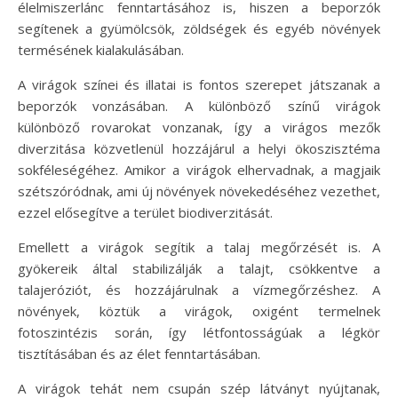
élelmiszerlánc fenntartásához is, hiszen a beporzók
segítenek a gyümölcsök, zöldségek és egyéb növények
termésének kialakulásában.
A virágok színei és illatai is fontos szerepet játszanak a
beporzók vonzásában. A különböző színű virágok
különböző rovarokat vonzanak, így a virágos mezők
diverzitása közvetlenül hozzájárul a helyi ökoszisztéma
sokféleségéhez. Amikor a virágok elhervadnak, a magjaik
szétszóródnak, ami új növények növekedéséhez vezethet,
ezzel elősegítve a terület biodiverzitását.
Emellett a virágok segítik a talaj megőrzését is. A
gyökereik által stabilizálják a talajt, csökkentve a
talajeróziót, és hozzájárulnak a vízmegőrzéshez. A
növények, köztük a virágok, oxigént termelnek
fotoszintézis során, így létfontosságúak a légkör
tisztításában és az élet fenntartásában.
A virágok tehát nem csupán szép látványt nyújtanak,