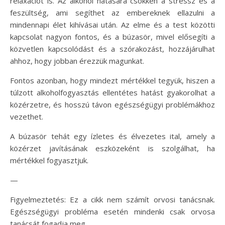
relaxációt is. Az alkohol hatására csökken a stressz és a
feszültség, ami segíthet az embereknek ellazulni a
mindennapi élet kihívásai után. Az elme és a test közötti
kapcsolat nagyon fontos, és a búzasör, mivel elősegíti a
közvetlen kapcsolódást és a szórakozást, hozzájárulhat
ahhoz, hogy jobban érezzük magunkat.
Fontos azonban, hogy mindezt mértékkel tegyük, hiszen a
túlzott alkoholfogyasztás ellentétes hatást gyakorolhat a
közérzetre, és hosszú távon egészségügyi problémákhoz
vezethet.
A búzasör tehát egy ízletes és élvezetes ital, amely a
közérzet javításának eszközeként is szolgálhat, ha
mértékkel fogyasztjuk.
—
Figyelmeztetés: Ez a cikk nem számít orvosi tanácsnak.
Egészségügyi probléma esetén mindenki csak orvosa
tanácsát fogadja meg.