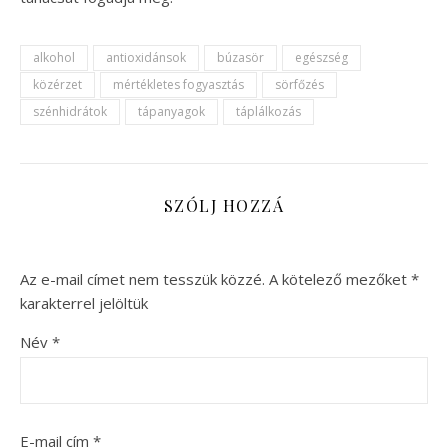
alkohol
antioxidánsok
búzasör
egészség
közérzet
mértékletes fogyasztás
sörfőzés
szénhidrátok
tápanyagok
táplálkozás
SZÓLJ HOZZÁ
Az e-mail címet nem tesszük közzé.
A kötelező mezőket
*
karakterrel jelöltük
Név
*
E-mail cím
*