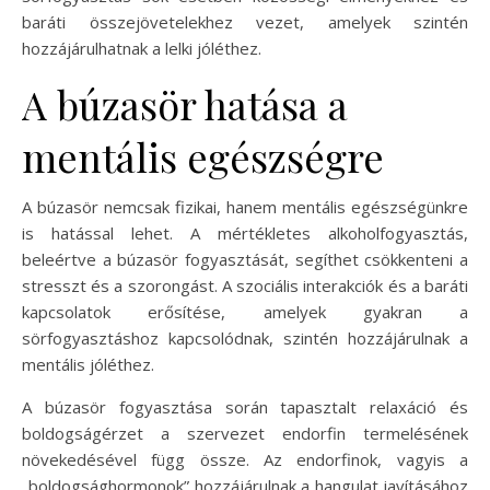
baráti összejövetelekhez vezet, amelyek szintén
hozzájárulhatnak a lelki jóléthez.
A búzasör hatása a
mentális egészségre
A búzasör nemcsak fizikai, hanem mentális egészségünkre
is hatással lehet. A mértékletes alkoholfogyasztás,
beleértve a búzasör fogyasztását, segíthet csökkenteni a
stresszt és a szorongást. A szociális interakciók és a baráti
kapcsolatok erősítése, amelyek gyakran a
sörfogyasztáshoz kapcsolódnak, szintén hozzájárulnak a
mentális jóléthez.
A búzasör fogyasztása során tapasztalt relaxáció és
boldogságérzet a szervezet endorfin termelésének
növekedésével függ össze. Az endorfinok, vagyis a
„boldogsághormonok” hozzájárulnak a hangulat javításához