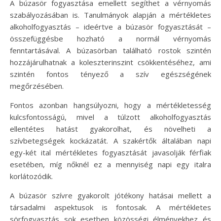
A búzasör fogyasztása emellett segíthet a vérnyomás
szabályozásában is. Tanulmányok alapján a mértékletes
alkoholfogyasztás – ideértve a búzasör fogyasztását –
összefüggésbe hozható a normál vérnyomás
fenntartásával. A búzasörban található rostok szintén
hozzájárulhatnak a koleszterinszint csökkentéséhez, ami
szintén fontos tényező a szív egészségének
megőrzésében.
Fontos azonban hangsúlyozni, hogy a mértékletesség
kulcsfontosságú, mivel a túlzott alkoholfogyasztás
ellentétes hatást gyakorolhat, és növelheti a
szívbetegségek kockázatát. A szakértők általában napi
egy-két ital mértékletes fogyasztását javasolják férfiak
esetében, míg nőknél ez a mennyiség napi egy italra
korlátozódik.
A búzasör szívre gyakorolt jótékony hatásai mellett a
társadalmi aspektusok is fontosak. A mértékletes
sörfogyasztás sok esetben közösségi élményekhez és