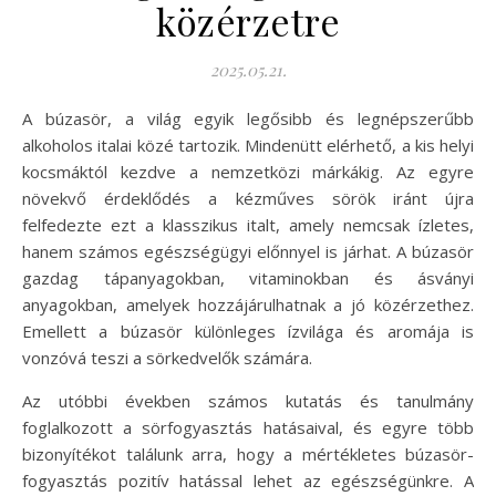
közérzetre
2025.05.21.
A búzasör, a világ egyik legősibb és legnépszerűbb
alkoholos italai közé tartozik. Mindenütt elérhető, a kis helyi
kocsmáktól kezdve a nemzetközi márkákig. Az egyre
növekvő érdeklődés a kézműves sörök iránt újra
felfedezte ezt a klasszikus italt, amely nemcsak ízletes,
hanem számos egészségügyi előnnyel is járhat. A búzasör
gazdag tápanyagokban, vitaminokban és ásványi
anyagokban, amelyek hozzájárulhatnak a jó közérzethez.
Emellett a búzasör különleges ízvilága és aromája is
vonzóvá teszi a sörkedvelők számára.
Az utóbbi években számos kutatás és tanulmány
foglalkozott a sörfogyasztás hatásaival, és egyre több
bizonyítékot találunk arra, hogy a mértékletes búzasör-
fogyasztás pozitív hatással lehet az egészségünkre. A