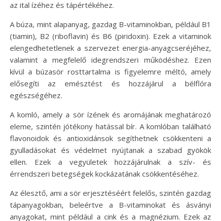
az ital ízéhez és tápértékéhez.
A búza, mint alapanyag, gazdag B-vitaminokban, például B1
(tiamin), B2 (riboflavin) és B6 (piridoxin). Ezek a vitaminok
elengedhetetlenek a szervezet energia-anyagcseréjéhez,
valamint a megfelelő idegrendszeri működéshez. Ezen
kívül a búzasör rosttartalma is figyelemre méltó, amely
elősegíti az emésztést és hozzájárul a bélflóra
egészségéhez.
A komló, amely a sör ízének és aromájának meghatározó
eleme, szintén jótékony hatással bír. A komlóban található
flavonoidok és antioxidánsok segíthetnek csökkenteni a
gyulladásokat és védelmet nyújtanak a szabad gyökök
ellen. Ezek a vegyületek hozzájárulnak a szív- és
érrendszeri betegségek kockázatának csökkentéséhez.
Az élesztő, ami a sör erjesztéséért felelős, szintén gazdag
tápanyagokban, beleértve a B-vitaminokat és ásványi
anyagokat, mint például a cink és a magnézium. Ezek az