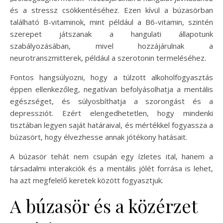
és a stressz csökkentéséhez. Ezen kívül a búzasörban
található B-vitaminok, mint például a B6-vitamin, szintén
szerepet játszanak a hangulati állapotunk
szabályozásában, mivel hozzájárulnak a
neurotranszmitterek, például a szerotonin termeléséhez.
Fontos hangsúlyozni, hogy a túlzott alkoholfogyasztás
éppen ellenkezőleg, negatívan befolyásolhatja a mentális
egészséget, és súlyosbíthatja a szorongást és a
depressziót. Ezért elengedhetetlen, hogy mindenki
tisztában legyen saját határaival, és mértékkel fogyassza a
búzasört, hogy élvezhesse annak jótékony hatásait.
A búzasör tehát nem csupán egy ízletes ital, hanem a
társadalmi interakciók és a mentális jólét forrása is lehet,
ha azt megfelelő keretek között fogyasztjuk.
A búzasör és a közérzet