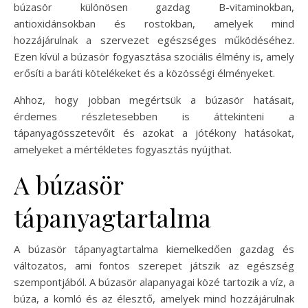
búzasör különösen gazdag B-vitaminokban,
antioxidánsokban és rostokban, amelyek mind
hozzájárulnak a szervezet egészséges működéséhez.
Ezen kívül a búzasör fogyasztása szociális élmény is, amely
erősíti a baráti kötelékeket és a közösségi élményeket.
Ahhoz, hogy jobban megértsük a búzasör hatásait,
érdemes részletesebben is áttekinteni a
tápanyagösszetevőit és azokat a jótékony hatásokat,
amelyeket a mértékletes fogyasztás nyújthat.
A búzasör
tápanyagtartalma
A búzasör tápanyagtartalma kiemelkedően gazdag és
változatos, ami fontos szerepet játszik az egészség
szempontjából. A búzasör alapanyagai közé tartozik a víz, a
búza, a komló és az élesztő, amelyek mind hozzájárulnak