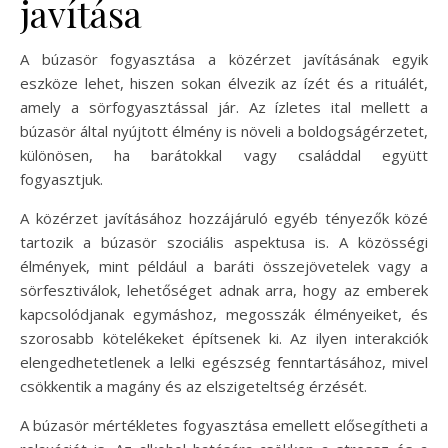
javítása
A búzasör fogyasztása a közérzet javításának egyik
eszköze lehet, hiszen sokan élvezik az ízét és a rituálét,
amely a sörfogyasztással jár. Az ízletes ital mellett a
búzasör által nyújtott élmény is növeli a boldogságérzetet,
különösen, ha barátokkal vagy családdal együtt
fogyasztjuk.
A közérzet javításához hozzájáruló egyéb tényezők közé
tartozik a búzasör szociális aspektusa is. A közösségi
élmények, mint például a baráti összejövetelek vagy a
sörfesztiválok, lehetőséget adnak arra, hogy az emberek
kapcsolódjanak egymáshoz, megosszák élményeiket, és
szorosabb kötelékeket építsenek ki. Az ilyen interakciók
elengedhetetlenek a lelki egészség fenntartásához, mivel
csökkentik a magány és az elszigeteltség érzését.
A búzasör mértékletes fogyasztása emellett elősegítheti a