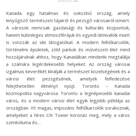
Kanada egy hatalmas és sokszínű ország, amely
lenyűgöző természeti tájairól és pezsgő városairól ismert.
A városok nemcsak gazdasági és kulturális központok,
hanem különleges atmoszférájuk és egyedi látnivalóik miatt
is vonzzák az ide látogatókat. A modern felhőkarcolók,
történelmi épületek, zöld parkok és művészeti élet mind
hozzájárulnak ahhoz, hogy Kanadában mindenki megtalálja
a számára legérdekesebb helyeket. Az ország városai
izgalmas keverékét kínálják a természet közelségének és a
városi élet pezsgésének, amelyek felfedezése
felejthetetlen élményt nyújt. Toronto – Kanada
kozmopolita nagyvárosa Toronto a legnépesebb kanadai
város, és a modern városi élet egyik legjobb példája az
országban. Itt magas, impozáns felhőkarcolók sorakoznak,
amelyeket a híres CN Tower koronáz meg, mely a város
szimbóluma és…