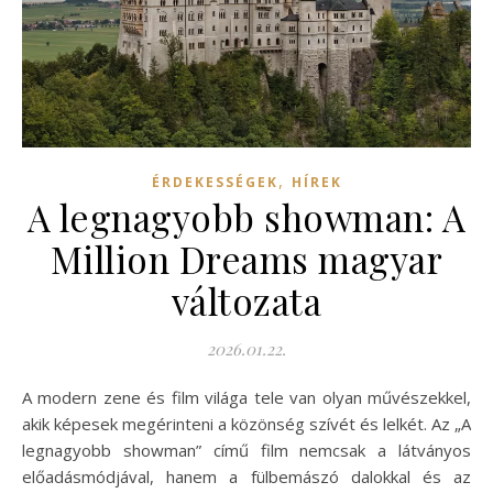
,
ÉRDEKESSÉGEK
HÍREK
A legnagyobb showman: A
Million Dreams magyar
változata
2026.01.22.
A modern zene és film világa tele van olyan művészekkel,
akik képesek megérinteni a közönség szívét és lelkét. Az „A
legnagyobb showman” című film nemcsak a látványos
előadásmódjával, hanem a fülbemászó dalokkal és az