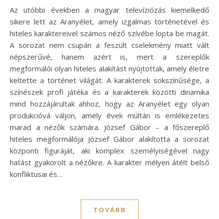
Az utóbbi években a magyar televíziózás kiemelkedő
sikere lett az Aranyélet, amely izgalmas történetével és
hiteles karaktereivel számos néző szívébe lopta be magát.
A sorozat nem csupán a feszült cselekmény miatt vált
népszerűvé, hanem azért is, mert a szereplők
megformálói olyan hiteles alakítást nyújtottak, amely életre
keltette a történet világát. A karakterek sokszínűsége, a
színészek profi játéka és a karakterek közötti dinamika
mind hozzájárultak ahhoz, hogy az Aranyélet egy olyan
produkcióvá váljon, amely évek múltán is emlékezetes
marad a nézők számára. József Gábor – a főszereplő
hiteles megformálója József Gábor alakította a sorozat
központi figuráját, aki komplex személyiségével nagy
hatást gyakorolt a nézőkre. A karakter mélyen átélt belső
konfliktusai és…
TOVÁBB