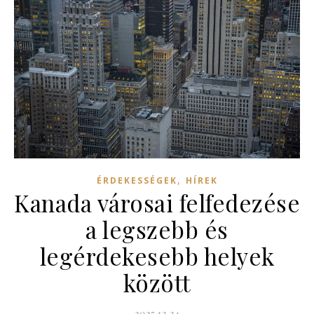
,
ÉRDEKESSÉGEK
HÍREK
Kanada városai felfedezése
a legszebb és
legérdekesebb helyek
között
2025.12.24.