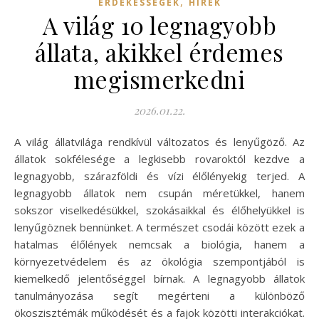
,
ÉRDEKESSÉGEK
HÍREK
A világ 10 legnagyobb
állata, akikkel érdemes
megismerkedni
2026.01.22.
A világ állatvilága rendkívül változatos és lenyűgöző. Az
állatok sokfélesége a legkisebb rovaroktól kezdve a
legnagyobb, szárazföldi és vízi élőlényekig terjed. A
legnagyobb állatok nem csupán méretükkel, hanem
sokszor viselkedésükkel, szokásaikkal és élőhelyükkel is
lenyűgöznek bennünket. A természet csodái között ezek a
hatalmas élőlények nemcsak a biológia, hanem a
környezetvédelem és az ökológia szempontjából is
kiemelkedő jelentőséggel bírnak. A legnagyobb állatok
tanulmányozása segít megérteni a különböző
ökoszisztémák működését és a fajok közötti interakciókat.