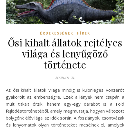
,
ÉRDEKESSÉGEK
HÍREK
Ősi kihalt állatok rejtélyes
világa és lenyűgöző
története
2026.01.21.
Az ősi kihalt állatok világa mindig is különleges vonzerőt
gyakorolt az emberiségre. Ezek a lények nem csupán a
múlt titkait őrzik, hanem egy-egy darabot is a Föld
fejlődéstörténetéből, amely megmutatja, hogyan változott
bolygónk élővilága az idők során. A foszlányok, csontvázak
és lenyomatok olyan történeteket mesélnek el, amelyek