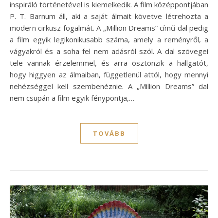
inspiráló történetével is kiemelkedik. A film középpontjában
P. T. Barnum áll, aki a saját álmait követve létrehozta a
modern cirkusz fogalmát. A „Million Dreams” című dal pedig
a film egyik legikonikusabb száma, amely a reményről, a
vágyakról és a soha fel nem adásról szól. A dal szövegei
tele vannak érzelemmel, és arra ösztönzik a hallgatót,
hogy higgyen az álmaiban, függetlenül attól, hogy mennyi
nehézséggel kell szembenéznie. A „Million Dreams” dal
nem csupán a film egyik fénypontja,…
TOVÁBB