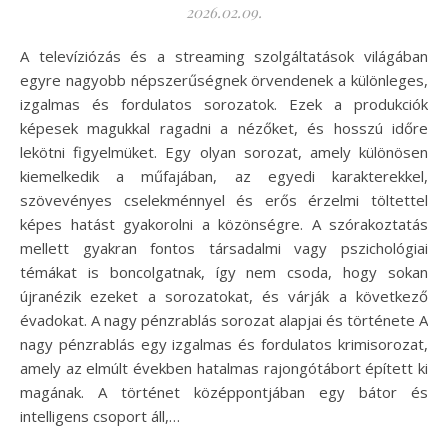
2026.02.09.
A televíziózás és a streaming szolgáltatások világában
egyre nagyobb népszerűségnek örvendenek a különleges,
izgalmas és fordulatos sorozatok. Ezek a produkciók
képesek magukkal ragadni a nézőket, és hosszú időre
lekötni figyelmüket. Egy olyan sorozat, amely különösen
kiemelkedik a műfajában, az egyedi karakterekkel,
szövevényes cselekménnyel és erős érzelmi töltettel
képes hatást gyakorolni a közönségre. A szórakoztatás
mellett gyakran fontos társadalmi vagy pszichológiai
témákat is boncolgatnak, így nem csoda, hogy sokan
újranézik ezeket a sorozatokat, és várják a következő
évadokat. A nagy pénzrablás sorozat alapjai és története A
nagy pénzrablás egy izgalmas és fordulatos krimisorozat,
amely az elmúlt években hatalmas rajongótábort épített ki
magának. A történet középpontjában egy bátor és
intelligens csoport áll,…