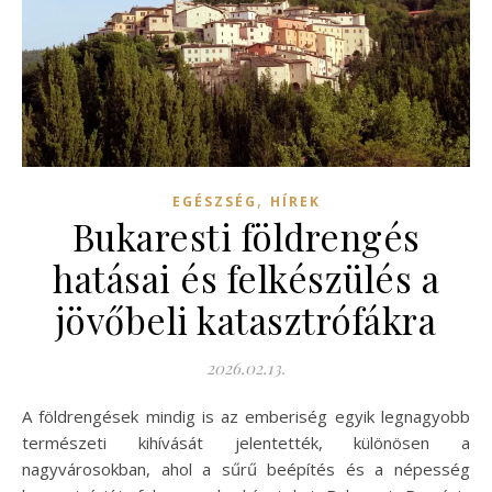
,
EGÉSZSÉG
HÍREK
Bukaresti földrengés
hatásai és felkészülés a
jövőbeli katasztrófákra
2026.02.13.
A földrengések mindig is az emberiség egyik legnagyobb
természeti kihívását jelentették, különösen a
nagyvárosokban, ahol a sűrű beépítés és a népesség