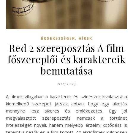
,
ÉRDEKESSÉGEK
HÍREK
Red 2 szereposztás A film
főszereplői és karaktereik
bemutatása
2025.12.13.
A filmek világában a karakterek és színészek kiválasztása
kiemelkedő szerepet játszik abban, hogy egy alkotás
mennyire lesz sikeres és emlékezetes. Egy jól
megválasztott szereposztás nemcsak a történet
hitelességét növeli, hanem mélyebb érzelmi kötődést is
teremt a nézők és a film között. Az akciófilmek különösen