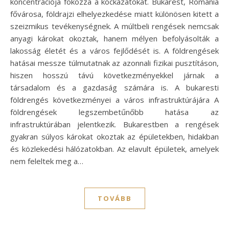
koncentrációja fokozza a kockázatokat. Bukarest, Románia
fővárosa, földrajzi elhelyezkedése miatt különösen kitett a
szeizmikus tevékenységnek. A múltbeli rengések nemcsak
anyagi károkat okoztak, hanem mélyen befolyásolták a
lakosság életét és a város fejlődését is. A földrengések
hatásai messze túlmutatnak az azonnali fizikai pusztításon,
hiszen hosszú távú következményekkel járnak a
társadalom és a gazdaság számára is. A bukaresti
földrengés következményei a város infrastruktúrájára A
földrengések legszembetűnőbb hatása az
infrastruktúrában jelentkezik. Bukarestben a rengések
gyakran súlyos károkat okoztak az épületekben, hidakban
és közlekedési hálózatokban. Az elavult épületek, amelyek
nem feleltek meg a…
TOVÁBB