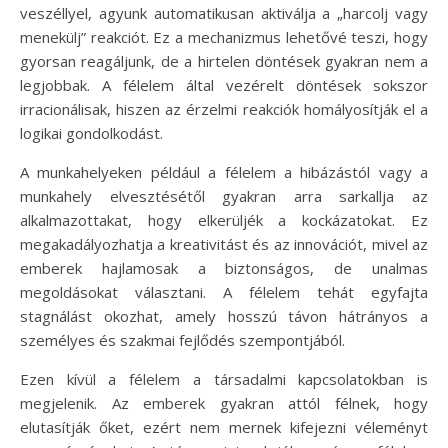
veszéllyel, agyunk automatikusan aktiválja a „harcolj vagy
menekülj” reakciót. Ez a mechanizmus lehetővé teszi, hogy
gyorsan reagáljunk, de a hirtelen döntések gyakran nem a
legjobbak. A félelem által vezérelt döntések sokszor
irracionálisak, hiszen az érzelmi reakciók homályosítják el a
logikai gondolkodást.
A munkahelyeken például a félelem a hibázástól vagy a
munkahely elvesztésétől gyakran arra sarkallja az
alkalmazottakat, hogy elkerüljék a kockázatokat. Ez
megakadályozhatja a kreativitást és az innovációt, mivel az
emberek hajlamosak a biztonságos, de unalmas
megoldásokat választani. A félelem tehát egyfajta
stagnálást okozhat, amely hosszú távon hátrányos a
személyes és szakmai fejlődés szempontjából.
Ezen kívül a félelem a társadalmi kapcsolatokban is
megjelenik. Az emberek gyakran attól félnek, hogy
elutasítják őket, ezért nem mernek kifejezni véleményt