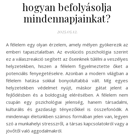
hogyan befolyásolja
mindennapjainkat?
2025.05.12.
A félelem egy olyan érzelem, amely mélyen gyökerezik az
emberi tapasztalatban. Az evolúciós pszichológia szerint
ez a válaszreakció segített az őseinknek túlélni a veszélyes
helyzetekben, hiszen a félelem figyelmeztette őket a
potenciális fenyegetésekre. Azonban a modern világban a
félelem hatása sokkal bonyolultabbá vált. Míg egyes
helyzetekben védelmet nyújt, máskor gátat jelent a
fejlődésben és a boldogság elérésében. A félelem nem
csupán egy pszichológiai jelenség, hanem társadalmi,
kulturális és gazdasági tényezőkkel is összefonódik. A
mindennapi életünkben számos formában jelen van, legyen
szó a munkahelyi stresszről, a társas kapcsolatokról vagy a
jövőtől való aggodalmakról.