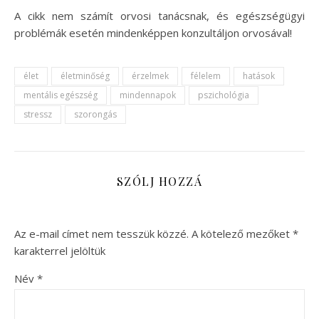
A cikk nem számít orvosi tanácsnak, és egészségügyi
problémák esetén mindenképpen konzultáljon orvosával!
élet
életminőség
érzelmek
félelem
hatások
mentális egészség
mindennapok
pszichológia
stressz
szorongás
SZÓLJ HOZZÁ
Az e-mail címet nem tesszük közzé.
A kötelező mezőket
*
karakterrel jelöltük
Név
*