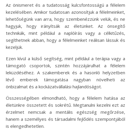
Az önismeret és a tudatosság kulcsfontosságú a félelem
kezelésében. Amikor tudatosan azonosítjuk a félelmeinket,
lehetőségünk van arra, hogy szembenézzünk velük, és ne
hagyjuk, hogy irányítsák az életünket. Az önsegítő
technikák, mint például a naplóírás vagy a célkitűzés,
segíthetnek abban, hogy a félelmeinket reálisan lássuk és
kezeljük.
Ezen kívül a külső segítség, mint például a terápia vagy a
támogató csoportok, szintén hozzájárulhat a félelem
leküzdéséhez. A szakemberek és a hasonló helyzetben
lévő emberek támogatása nagyban növelheti az
önbizalmat és a kockázatvállalási hajlandóságot.
Összességében elmondható, hogy a félelem hatása az
életünkre összetett és sokrétű. Megtanulni kezelni ezt az
érzelmet nemcsak a mentális egészség megőrzése,
hanem a személyes és társadalmi fejlődés szempontjából
is elengedhetetlen.