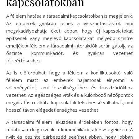
kapcsolatokban
A félelem hatása a társadalmi kapcsolatokban is megjelenik.
Az emberek gyakran félnek a visszautasítástól, ami
megakadályozhatja őket abban, hogy új kapcsolatokat
építsenek vagy meglévő kapcsolataikat mélyebb szintre
emeljék. A félelem a társadalmi interakciók során gátolja az
őszinte kommunikációt, és gyakran vezethet
félreértésekhez.
Az is előfordulhat, hogy a félelem a konfliktusoktól való
félelem miatt az emberek hajlamosak elnyomni a
véleményüket, ami feszültségekhez és frusztrációkhoz
vezethet. Az egészséges viták és a különböző nézőpontok
megvitatása nélkül a kapcsolatok felszínessé válhatnak, ami
hosszú távon elégedetlenséghez vezethet.
A társadalmi félelem leküzdése érdekében fontos, hogy
tudatosan dolgozzunk a kommunikációs készségeinken. A
nyílt és őszinte párbeszéd segíthet abban, hogy jobban