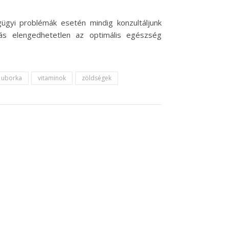
gügyi problémák esetén mindig konzultáljunk
ás elengedhetetlen az optimális egészség
uborka
vitaminok
zöldségek