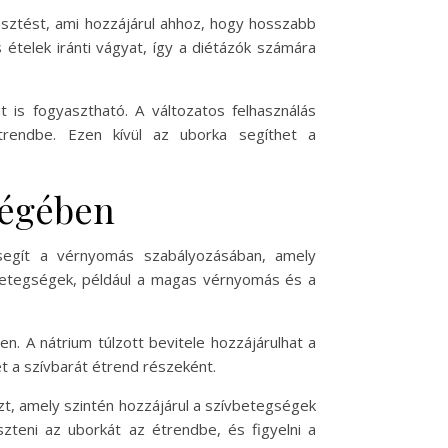
észtést, ami hozzájárul ahhoz, hogy hosszabb
 ételek iránti vágyat, így a diétázók számára
t is fogyasztható. A változatos felhasználás
trendbe. Ezen kívül az uborka segíthet a
ségében
 segít a vérnyomás szabályozásában, amely
vbetegségek, például a magas vérnyomás és a
. A nátrium túlzott bevitele hozzájárulhat a
t a szívbarát étrend részeként.
szt, amely szintén hozzájárul a szívbetegségek
teni az uborkát az étrendbe, és figyelni a