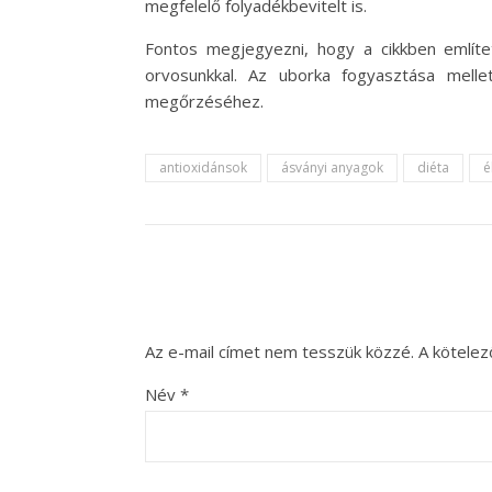
megfelelő folyadékbevitelt is.
Fontos megjegyezni, hogy a cikkben említet
orvosunkkal. Az uborka fogyasztása mell
megőrzéséhez.
antioxidánsok
ásványi anyagok
diéta
é
Az e-mail címet nem tesszük közzé.
A kötele
Név
*