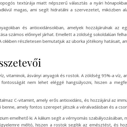
opogós textúrája miatt népszerű választás a nyári hónapokban
dkívül magas, ami segít hidratálni a szervezetet, miközben alac
anyagokban és antioxidánsokban, amelyek hozzájárulnak az 
ása számos előnnyel járhat. Emellett a zöldség sokoldalúan felha
 A cikkben részletesen bemutatjuk az uborka jótékony hatásait,
sszetevői
víz, vitaminok, ásványi anyagok és rostok. A zöldség 95%-a víz, am
 fontosságát nem lehet eléggé hangsúlyozni, hiszen a megfel
rtalmaz C-vitamint, amely erős antioxidáns, és hozzájárul az i
tó benne, amely fontos szerepet játszik a véralvadásban és a cs
nézium emelhető ki. A kálium segít a vérnyomás szabályozásába
figyelemre méltó, hiszen a rostok segítik az emésztést, és ho