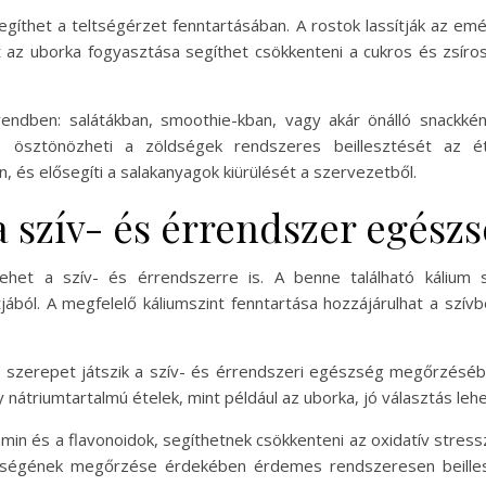
gíthet a teltségérzet fenntartásában. A rostok lassítják az em
t az uborka fogyasztása segíthet csökkenteni a cukros és zsíros
endben: salátákban, smoothie-kban, vagy akár önálló snackkén
és ösztönözheti a zöldségek rendszeres beillesztését az é
n, és elősegíti a salakanyagok kiürülését a szervezetből.
a szív- és érrendszer egész
ehet a szív- és érrendszerre is. A benne található kálium
ából. A megfelelő káliumszint fenntartása hozzájárulhat a szí
s szerepet játszik a szív- és érrendszeri egészség megőrzésében
átriumtartalmú ételek, mint például az uborka, jó választás lehe
tamin és a flavonoidok, segíthetnek csökkenteni az oxidatív stres
szségének megőrzése érdekében érdemes rendszeresen beillesz