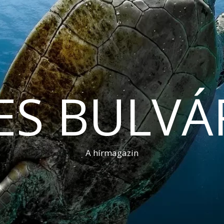
ES BULVÁ
A hírmagazin