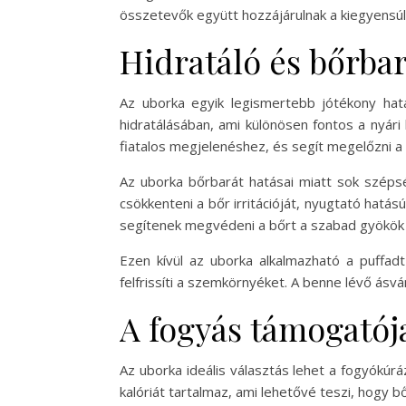
összetevők együtt hozzájárulnak a kiegyens
Hidratáló és bőrbar
Az uborka egyik legismertebb jótékony hatá
hidratálásában, ami különösen fontos a nyári
fiatalos megjelenéshez, és segít megelőzni a 
Az uborka bőrbarát hatásai miatt sok szépsé
csökkenteni a bőr irritációját, nyugtató hatás
segítenek megvédeni a bőrt a szabad gyökök k
Ezen kívül az uborka alkalmazható a puffad
felfrissíti a szemkörnyéket. A benne lévő ásv
A fogyás támogatój
Az uborka ideális választás lehet a fogyókú
kalóriát tartalmaz, ami lehetővé teszi, hogy b