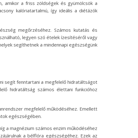
, amikor a friss zöldségek és gyümölcsök a
sony kalóriatartalmú, így ideális a diétázók
egészség megőrzéséhez. Számos kutatás és
sználható, legyen szó ételek ízesítéséről vagy
 amelyek segíthetnek a mindennapi egészségünk
i segít fenntartani a megfelelő hidratáltságot
elő hidratáltság számos élettani funkcióhoz
mmunrendszer megfelelő működéséhez. Emellett
ontok egészségében.
n, míg a magnézium számos enzim működéséhez
zzájárulnak a bélflóra egészségéhez. Ezek az