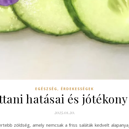
,
EGÉSZSÉG
ÉRDEKESSÉGEK
ttani hatásai és jótékony
2025.01.20.
ertebb zöldség, amely nemcsak a friss saláták kedvelt alapan