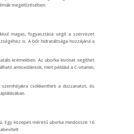
blémák megelőzésében.
dkívül magas, fogyasztása segít a szervezet
zségéhez is. A bőr hidratáltsága hozzájárul a
ratáló krémekben. Az uborka kivonat segíthet
álható antioxidánsok, mint például a C-vitamin,
a szemhéjakra csökkentheti a duzzanatot, és
áplálásában.
almú. Egy közepes méretű uborka mindössze 16
abevitelt.