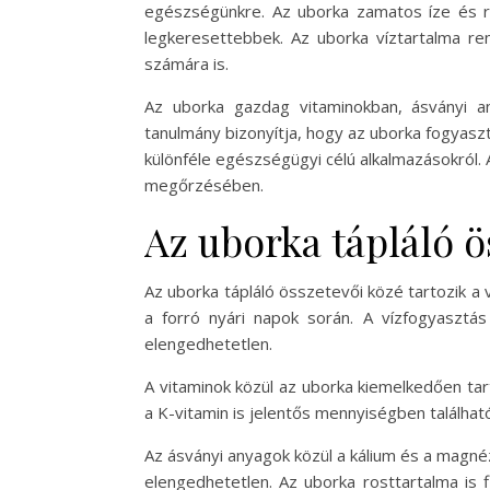
egészségünkre. Az uborka zamatos íze és r
legkeresettebbek. Az uborka víztartalma ren
számára is.
Az uborka gazdag vitaminokban, ásványi 
tanulmány bizonyítja, hogy az uborka fogyaszt
különféle egészségügyi célú alkalmazásokról.
megőrzésében.
Az uborka tápláló ö
Az uborka tápláló összetevői közé tartozik a 
a forró nyári napok során. A vízfogyasztás
elengedhetetlen.
A vitaminok közül az uborka kiemelkedően ta
a K-vitamin is jelentős mennyiségben találha
Az ásványi anyagok közül a kálium és a mag
elengedhetetlen. Az uborka rosttartalma is 