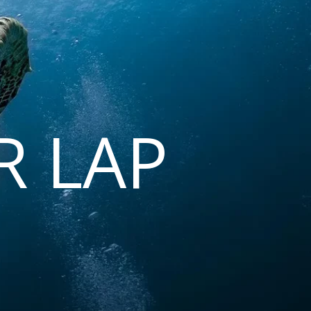
R LAP