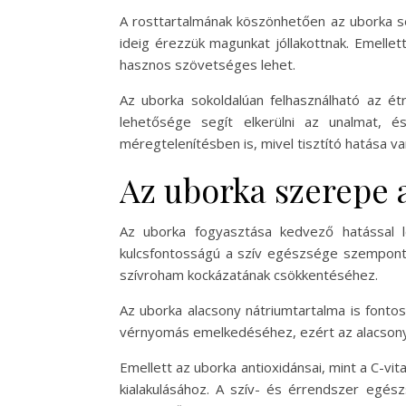
A rosttartalmának köszönhetően az uborka se
ideig érezzük magunkat jóllakottnak. Emellet
hasznos szövetséges lehet.
Az uborka sokoldalúan felhasználható az étr
lehetősége segít elkerülni az unalmat, 
méregtelenítésben is, mivel tisztító hatása va
Az uborka szerepe 
Az uborka fogyasztása kedvező hatással l
kulcsfontosságú a szív egészsége szempontj
szívroham kockázatának csökkentéséhez.
Az uborka alacsony nátriumtartalma is fonto
vérnyomás emelkedéséhez, ezért az alacsony n
Emellett az uborka antioxidánsai, mint a C-vi
kialakulásához. A szív- és érrendszer egé