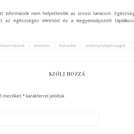
t információk nem helyettesítik az orvosi tanácsot. Egészsé
ett az egészséges életmód és a kiegyensúlyozott táplálkoz
lettani hatások
emésztés
hidratálás
jótékony tulajdonságok
SZÓLJ HOZZÁ
ző mezőket
*
karakterrel jelöltük