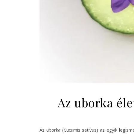
Az uborka éle
Az uborka (Cucumis sativus) az egyik legism