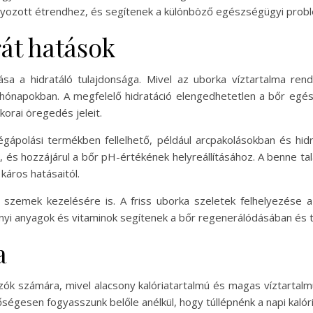
úlyozott étrendhez, és segítenek a különböző egészségügyi pro
át hatások
sa a hidratáló tulajdonsága. Mivel az uborka víztartalma ren
 hónapokban. A megfelelő hidratáció elengedhetetlen a bőr egés
korai öregedés jeleit.
gápolási termékben fellelhető, például arcpakolásokban és hid
ú, és hozzájárul a bőr pH-értékének helyreállításához. A benne tal
áros hatásaitól.
t szemek kezelésére is. A friss uborka szeletek felhelyezése 
ányi anyagok és vitaminok segítenek a bőr regenerálódásában és t
a
rázók számára, mivel alacsony kalóriatartalmú és magas víztart
őségesen fogyasszunk belőle anélkül, hogy túllépnénk a napi kalóri