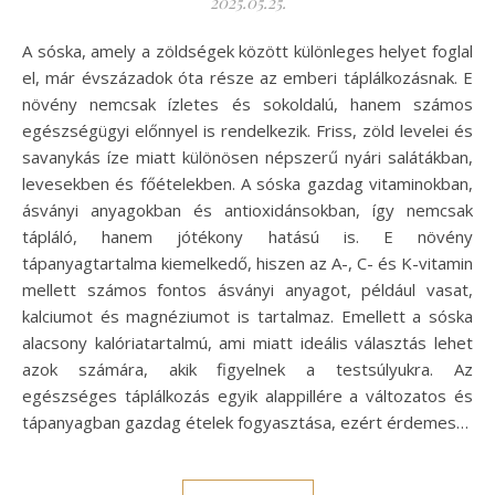
2025.05.25.
A sóska, amely a zöldségek között különleges helyet foglal
el, már évszázadok óta része az emberi táplálkozásnak. E
növény nemcsak ízletes és sokoldalú, hanem számos
egészségügyi előnnyel is rendelkezik. Friss, zöld levelei és
savanykás íze miatt különösen népszerű nyári salátákban,
levesekben és főételekben. A sóska gazdag vitaminokban,
ásványi anyagokban és antioxidánsokban, így nemcsak
tápláló, hanem jótékony hatású is. E növény
tápanyagtartalma kiemelkedő, hiszen az A-, C- és K-vitamin
mellett számos fontos ásványi anyagot, például vasat,
kalciumot és magnéziumot is tartalmaz. Emellett a sóska
alacsony kalóriatartalmú, ami miatt ideális választás lehet
azok számára, akik figyelnek a testsúlyukra. Az
egészséges táplálkozás egyik alappillére a változatos és
tápanyagban gazdag ételek fogyasztása, ezért érdemes…