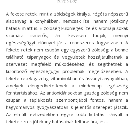
2025.05.07.
A fekete retek, mint a zöldségek királya, régóta népszerű
alapanyag a konyhákban, nemcsak íze, hanem jótékony
hatásai miatt is. E zöldség különleges íze és aromája sokak
számára ismerős, ám kevesen tudják, mennyi
egészségügyi előnnyel jár a rendszeres fogyasztása. A
fekete retek nem csupán egy egyszerű zöldség; a benne
található tápanyagok és vegyületek hozzájárulhatnak a
szervezet megfelelő működéséhez, és segíthetnek a
különböző egészségügyi problémák megelőzésében. A
fekete retek gazdag vitaminokban és ásványi anyagokban,
amelyek elengedhetetlenek a mindennapi egészség
fenntartásához. Az antioxidánsokban gazdag zöldség nem
csupán a táplálkozás szempontjából fontos, hanem a
hagyományos gyógyászatban is jelentős szerepet játszik.
Az elmúlt évtizedekben egyre több kutatás irányult a
fekete retek jótékony hatásainak feltárására, és…