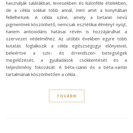
használják salátákban, levesekben és különféle ételekben,
de a cékla sokkal több annál, mint amit a konyhában
fellelhetünk. A cékla színe, amely a betanin nevű
pigmentnek köszönhető, nemcsak esztétikai élményt nyújt,
hanem antioxidáns hatásai révén is hozzájárulhat a
szervezet védelméhez. Az utóbbi években egyre több
kutatás foglalkozik a cékla egészségügyi előnyeivel,
beleértve a szív- és érrendszeri betegségek
megelőzését, a gyulladások csökkentését és a
teljesítmény fokozását. A béta-cianin és a béta-xantin
tartalmának köszönhetően a cékla…
TOVÁBB