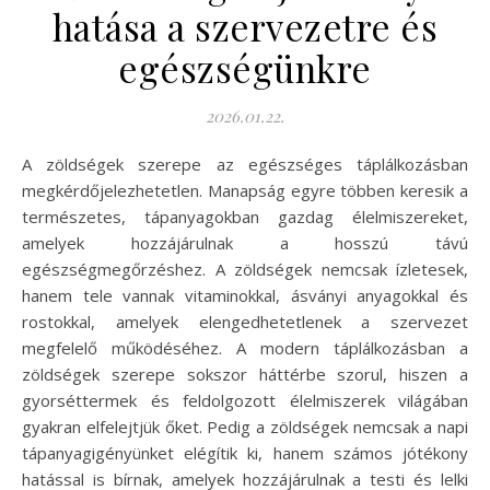
hatása a szervezetre és
egészségünkre
2026.01.22.
A zöldségek szerepe az egészséges táplálkozásban
megkérdőjelezhetetlen. Manapság egyre többen keresik a
természetes, tápanyagokban gazdag élelmiszereket,
amelyek hozzájárulnak a hosszú távú
egészségmegőrzéshez. A zöldségek nemcsak ízletesek,
hanem tele vannak vitaminokkal, ásványi anyagokkal és
rostokkal, amelyek elengedhetetlenek a szervezet
megfelelő működéséhez. A modern táplálkozásban a
zöldségek szerepe sokszor háttérbe szorul, hiszen a
gyorséttermek és feldolgozott élelmiszerek világában
gyakran elfelejtjük őket. Pedig a zöldségek nemcsak a napi
tápanyagigényünket elégítik ki, hanem számos jótékony
hatással is bírnak, amelyek hozzájárulnak a testi és lelki