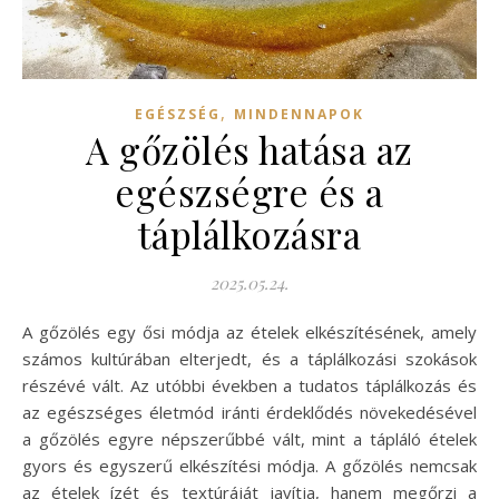
,
EGÉSZSÉG
MINDENNAPOK
A gőzölés hatása az
egészségre és a
táplálkozásra
2025.05.24.
A gőzölés egy ősi módja az ételek elkészítésének, amely
számos kultúrában elterjedt, és a táplálkozási szokások
részévé vált. Az utóbbi években a tudatos táplálkozás és
az egészséges életmód iránti érdeklődés növekedésével
a gőzölés egyre népszerűbbé vált, mint a tápláló ételek
gyors és egyszerű elkészítési módja. A gőzölés nemcsak
az ételek ízét és textúráját javítja, hanem megőrzi a