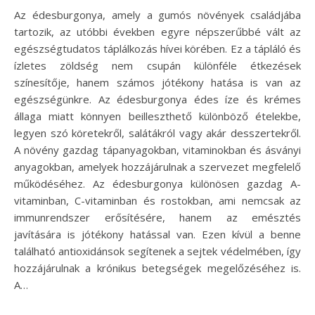
Az édesburgonya, amely a gumós növények családjába
tartozik, az utóbbi években egyre népszerűbbé vált az
egészségtudatos táplálkozás hívei körében. Ez a tápláló és
ízletes zöldség nem csupán különféle étkezések
színesítője, hanem számos jótékony hatása is van az
egészségünkre. Az édesburgonya édes íze és krémes
állaga miatt könnyen beilleszthető különböző ételekbe,
legyen szó köretekről, salátákról vagy akár desszertekről.
A növény gazdag tápanyagokban, vitaminokban és ásványi
anyagokban, amelyek hozzájárulnak a szervezet megfelelő
működéséhez. Az édesburgonya különösen gazdag A-
vitaminban, C-vitaminban és rostokban, ami nemcsak az
immunrendszer erősítésére, hanem az emésztés
javítására is jótékony hatással van. Ezen kívül a benne
található antioxidánsok segítenek a sejtek védelmében, így
hozzájárulnak a krónikus betegségek megelőzéséhez is.
A…