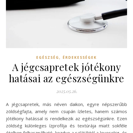
,
EGÉSZSÉG
ÉRDEKESSÉGEK
A jégcsapretek jótékony
hatásai az egészségünkre
2025.05.26.
A jégcsapretek, más néven daikon, egyre népszerűbb
zöldségfajta, amely nem csupán ízletes, hanem számos
jótékony hatással is rendelkezik az egészségünkre. Ezen
zöldség különleges ízprofilja és textúrája miatt sokféle
ételben felhasználható, kezdve a salátáktól a levesekig, és