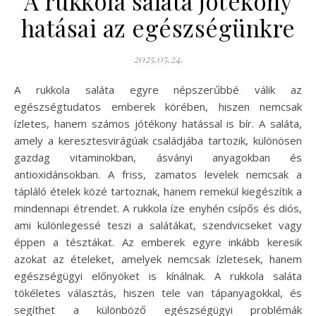
A rukkola saláta jótékony
hatásai az egészségünkre
2025.05.24.
A rukkola saláta egyre népszerűbbé válik az
egészségtudatos emberek körében, hiszen nemcsak
ízletes, hanem számos jótékony hatással is bír. A saláta,
amely a keresztesvirágúak családjába tartozik, különösen
gazdag vitaminokban, ásványi anyagokban és
antioxidánsokban. A friss, zamatos levelek nemcsak a
tápláló ételek közé tartoznak, hanem remekül kiegészítik a
mindennapi étrendet. A rukkola íze enyhén csípős és diós,
ami különlegessé teszi a salátákat, szendvicseket vagy
éppen a tésztákat. Az emberek egyre inkább keresik
azokat az ételeket, amelyek nemcsak ízletesek, hanem
egészségügyi előnyöket is kínálnak. A rukkola saláta
tökéletes választás, hiszen tele van tápanyagokkal, és
segíthet a különböző egészségügyi problémák