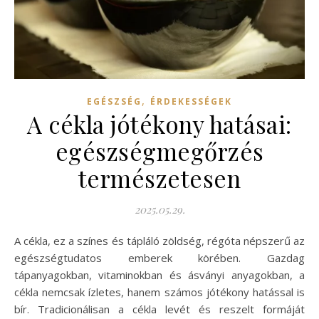
,
EGÉSZSÉG
ÉRDEKESSÉGEK
A cékla jótékony hatásai:
egészségmegőrzés
természetesen
2025.05.29.
A cékla, ez a színes és tápláló zöldség, régóta népszerű az
egészségtudatos emberek körében. Gazdag
tápanyagokban, vitaminokban és ásványi anyagokban, a
cékla nemcsak ízletes, hanem számos jótékony hatással is
bír. Tradicionálisan a cékla levét és reszelt formáját