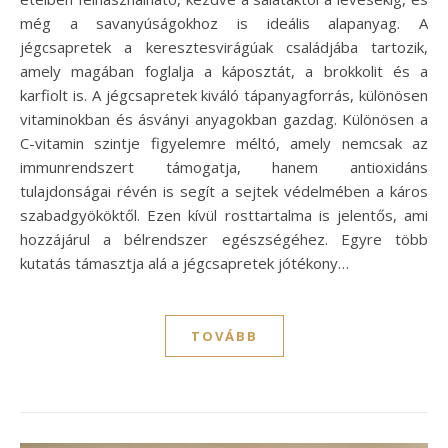
még a savanyúságokhoz is ideális alapanyag. A
jégcsapretek a keresztesvirágúak családjába tartozik,
amely magában foglalja a káposztát, a brokkolit és a
karfiolt is. A jégcsapretek kiváló tápanyagforrás, különösen
vitaminokban és ásványi anyagokban gazdag. Különösen a
C-vitamin szintje figyelemre méltó, amely nemcsak az
immunrendszert támogatja, hanem antioxidáns
tulajdonságai révén is segít a sejtek védelmében a káros
szabadgyököktől. Ezen kívül rosttartalma is jelentős, ami
hozzájárul a bélrendszer egészségéhez. Egyre több
kutatás támasztja alá a jégcsapretek jótékony…
TOVÁBB