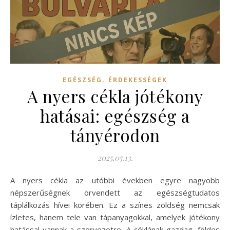
,
EGÉSZSÉG
ÉRDEKESSÉGEK
A nyers cékla jótékony
hatásai: egészség a
tányérodon
2025.05.13.
A nyers cékla az utóbbi években egyre nagyobb
népszerűségnek örvendett az egészségtudatos
táplálkozás hívei körében. Ez a színes zöldség nemcsak
ízletes, hanem tele van tápanyagokkal, amelyek jótékony
hatással vannak a szervezetre. A céklának gazdag, földes