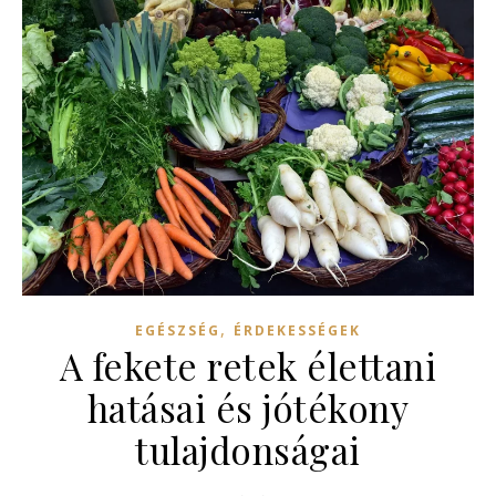
,
EGÉSZSÉG
ÉRDEKESSÉGEK
A fekete retek élettani
hatásai és jótékony
tulajdonságai