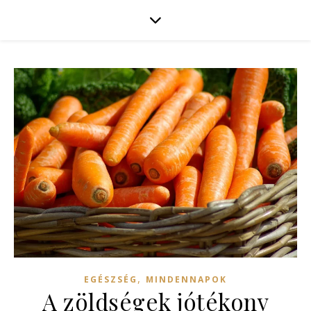
,
EGÉSZSÉG
MINDENNAPOK
A zöldségek jótékony