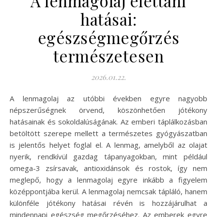
A lenmagolaj élettani
hatásai:
egészségmegőrzés
természetesen
2026.01.22.
A lenmagolaj az utóbbi években egyre nagyobb
népszerűségnek örvend, köszönhetően jótékony
hatásainak és sokoldalúságának. Az emberi táplálkozásban
betöltött szerepe mellett a természetes gyógyászatban
is jelentős helyet foglal el. A lenmag, amelyből az olajat
nyerik, rendkívül gazdag tápanyagokban, mint például
omega-3 zsírsavak, antioxidánsok és rostok, így nem
meglepő, hogy a lenmagolaj egyre inkább a figyelem
középpontjába kerül. A lenmagolaj nemcsak tápláló, hanem
különféle jótékony hatásai révén is hozzájárulhat a
mindennapi egészség megőrzéséhez. Az emberek egyre