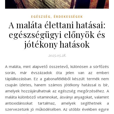
,
EGÉSZSÉG
ÉRDEKESSÉGEK
A maláta élettani hatásai:
egészségügyi előnyök és
jótékony hatások
2025.05.28.
A maláta, mint alapvető összetevő, különösen a sörfőzés
során, már évszázadok óta jelen van az emberi
táplálkozásban. Ez a gabonafélékből készült termék nem
csupán ízletes, hanem számos jótékony hatással is bír,
amelyek hozzájárulhatnak az egészség megőrzéséhez. A
maláta különböző vitaminokat, ásványi anyagokat, valamint
antioxidánsokat tartalmaz, amelyek segíthetnek a
szervezetünk jó működésében. Az utóbbi években egyre