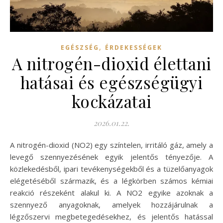
,
EGÉSZSÉG
ÉRDEKESSÉGEK
A nitrogén-dioxid élettani
hatásai és egészségügyi
kockázatai
2026.01.22.
A nitrogén-dioxid (NO2) egy színtelen, irritáló gáz, amely a
levegő szennyezésének egyik jelentős tényezője. A
közlekedésből, ipari tevékenységekből és a tüzelőanyagok
elégetéséből származik, és a légkörben számos kémiai
reakció részeként alakul ki. A NO2 egyike azoknak a
szennyező anyagoknak, amelyek hozzájárulnak a
légzőszervi megbetegedésekhez, és jelentős hatással