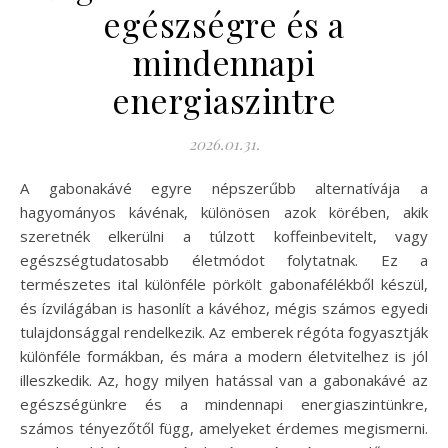
egészségre és a
mindennapi
energiaszintre
2026.01.31.
A gabonakávé egyre népszerűbb alternatívája a
hagyományos kávénak, különösen azok körében, akik
szeretnék elkerülni a túlzott koffeinbevitelt, vagy
egészségtudatosabb életmódot folytatnak. Ez a
természetes ital különféle pörkölt gabonafélékből készül,
és ízvilágában is hasonlít a kávéhoz, mégis számos egyedi
tulajdonsággal rendelkezik. Az emberek régóta fogyasztják
különféle formákban, és mára a modern életvitelhez is jól
illeszkedik. Az, hogy milyen hatással van a gabonakávé az
egészségünkre és a mindennapi energiaszintünkre,
számos tényezőtől függ, amelyeket érdemes megismerni.