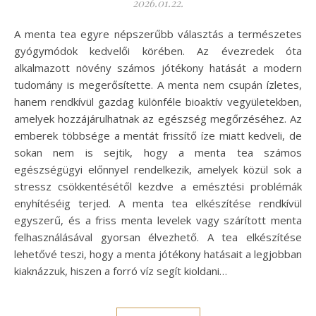
2026.01.22.
A menta tea egyre népszerűbb választás a természetes
gyógymódok kedvelői körében. Az évezredek óta
alkalmazott növény számos jótékony hatását a modern
tudomány is megerősítette. A menta nem csupán ízletes,
hanem rendkívül gazdag különféle bioaktív vegyületekben,
amelyek hozzájárulhatnak az egészség megőrzéséhez. Az
emberek többsége a mentát frissítő íze miatt kedveli, de
sokan nem is sejtik, hogy a menta tea számos
egészségügyi előnnyel rendelkezik, amelyek közül sok a
stressz csökkentésétől kezdve a emésztési problémák
enyhítéséig terjed. A menta tea elkészítése rendkívül
egyszerű, és a friss menta levelek vagy szárított menta
felhasználásával gyorsan élvezhető. A tea elkészítése
lehetővé teszi, hogy a menta jótékony hatásait a legjobban
kiaknázzuk, hiszen a forró víz segít kioldani…