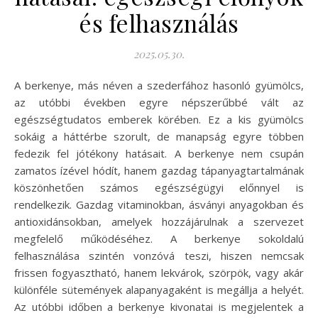
és felhasználás
2025.05.30.
A berkenye, más néven a szederfához hasonló gyümölcs,
az utóbbi években egyre népszerűbbé vált az
egészségtudatos emberek körében. Ez a kis gyümölcs
sokáig a háttérbe szorult, de manapság egyre többen
fedezik fel jótékony hatásait. A berkenye nem csupán
zamatos ízével hódít, hanem gazdag tápanyagtartalmának
köszönhetően számos egészségügyi előnnyel is
rendelkezik. Gazdag vitaminokban, ásványi anyagokban és
antioxidánsokban, amelyek hozzájárulnak a szervezet
megfelelő működéséhez. A berkenye sokoldalú
felhasználása szintén vonzóvá teszi, hiszen nemcsak
frissen fogyasztható, hanem lekvárok, szörpök, vagy akár
különféle sütemények alapanyagaként is megállja a helyét.
Az utóbbi időben a berkenye kivonatai is megjelentek a