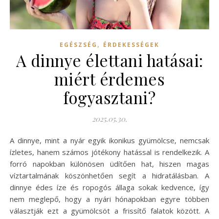
,
EGÉSZSÉG
ÉRDEKESSÉGEK
A dinnye élettani hatásai:
miért érdemes
fogyasztani?
2025.05.30.
A dinnye, mint a nyár egyik ikonikus gyümölcse, nemcsak
ízletes, hanem számos jótékony hatással is rendelkezik. A
forró napokban különösen üdítően hat, hiszen magas
víztartalmának köszönhetően segít a hidratálásban. A
dinnye édes íze és ropogós állaga sokak kedvence, így
nem meglepő, hogy a nyári hónapokban egyre többen
választják ezt a gyümölcsöt a frissítő falatok között. A