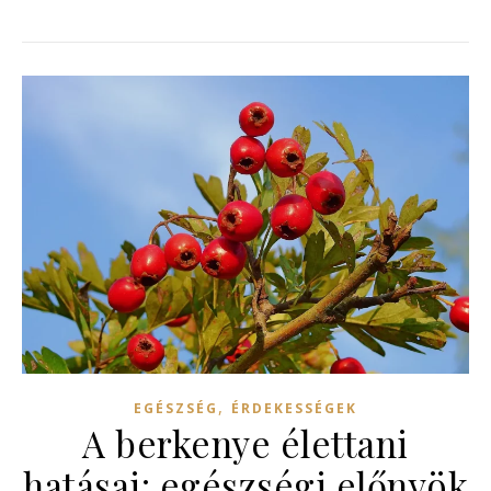
,
EGÉSZSÉG
ÉRDEKESSÉGEK
A berkenye élettani
hatásai: egészségi előnyök