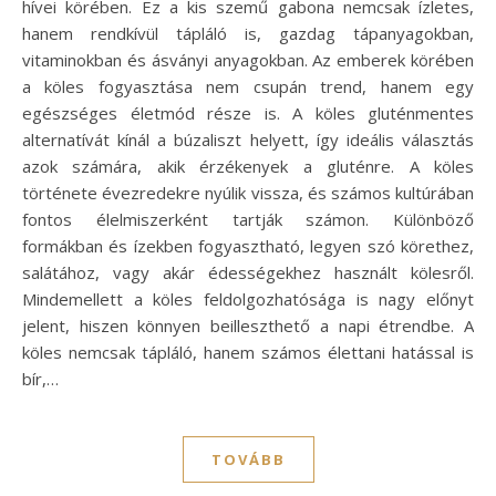
hívei körében. Ez a kis szemű gabona nemcsak ízletes,
hanem rendkívül tápláló is, gazdag tápanyagokban,
vitaminokban és ásványi anyagokban. Az emberek körében
a köles fogyasztása nem csupán trend, hanem egy
egészséges életmód része is. A köles gluténmentes
alternatívát kínál a búzaliszt helyett, így ideális választás
azok számára, akik érzékenyek a gluténre. A köles
története évezredekre nyúlik vissza, és számos kultúrában
fontos élelmiszerként tartják számon. Különböző
formákban és ízekben fogyasztható, legyen szó körethez,
salátához, vagy akár édességekhez használt kölesről.
Mindemellett a köles feldolgozhatósága is nagy előnyt
jelent, hiszen könnyen beilleszthető a napi étrendbe. A
köles nemcsak tápláló, hanem számos élettani hatással is
bír,…
TOVÁBB