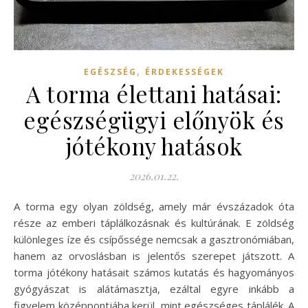
,
EGÉSZSÉG
ÉRDEKESSÉGEK
A torma élettani hatásai:
egészségügyi előnyök és
jótékony hatások
2026.01.22.
A torma egy olyan zöldség, amely már évszázadok óta
része az emberi táplálkozásnak és kultúrának. E zöldség
különleges íze és csípőssége nemcsak a gasztronómiában,
hanem az orvoslásban is jelentős szerepet játszott. A
torma jótékony hatásait számos kutatás és hagyományos
gyógyászat is alátámasztja, ezáltal egyre inkább a
figyelem középpontjába kerül, mint egészséges táplálék. A