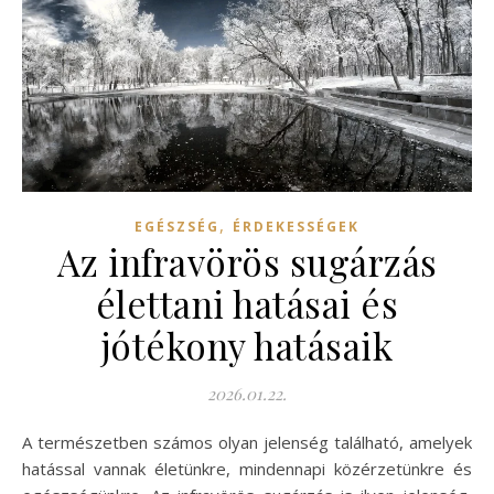
,
EGÉSZSÉG
ÉRDEKESSÉGEK
Az infravörös sugárzás
élettani hatásai és
jótékony hatásaik
2026.01.22.
A természetben számos olyan jelenség található, amelyek
hatással vannak életünkre, mindennapi közérzetünkre és