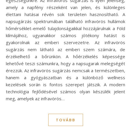
egészségünkre. Az infravörös sugárzás is ilyen jelenség,
amely a napfény részeként van jelen, és különleges
élettani hatásai révén sok területen hasznosítható. A
napsugárzás spektrumában található infravörös hullámok
hőmérséklet-emelő tulajdonságaikkal hozzájárulnak a Föld
klímájához, ugyanakkor számos jótékony hatást is
gyakorolnak az emberi szervezetre. Az infravörös
sugárzás nem látható az emberi szem számára, de
érzékelhető a bőrünkön. A hőérzékelés képessége
lehetővé teszi számunkra, hogy a napsugarak melegségét
érezzük. Az infravörös sugárzás nemcsak a természetben,
hanem a gyógyászatban és a különböző wellness
kezelések során is fontos szerepet játszik. A modern
technológia fejlődésével számos olyan készülék jelent
meg, amelyek az infravörös…
TOVÁBB