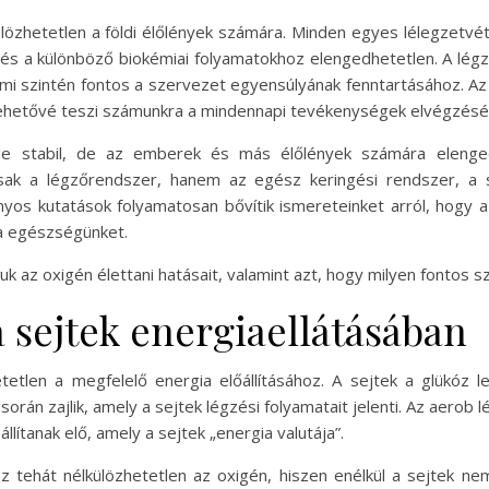
ülözhetetlen a földi élőlények számára. Minden egyes lélegzetv
z és a különböző biokémiai folyamatokhoz elengedhetetlen. A lég
, ami szintén fontos a szervezet egyensúlyának fenntartásához. A
 lehetővé teszi számunkra a mindennapi tevékenységek elvégzésé
ge stabil, de az emberek és más élőlények számára elenged
csak a légzőrendszer, hanem az egész keringési rendszer, a
yos kutatások folyamatosan bővítik ismereteinket arról, hogy a
ja egészségünket.
uk az oxigén élettani hatásait, valamint azt, hogy milyen fontos
 sejtek energiaellátásában
etlen a megfelelő energia előállításához. A sejtek a glükóz l
rán zajlik, amely a sejtek légzési folyamatait jelenti. Az aerob l
llítanak elő, amely a sejtek „energia valutája”.
tehát nélkülözhetetlen az oxigén, hiszen enélkül a sejtek ne