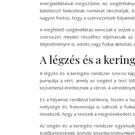
energiaellátásuk megszűnne. Az oxigénhiány
különböző funkcióinak romlását okozhatják. A
nagyon fontos, hogy a szervezetünk folyamat
A megfelelő oxigénellátás nemcsak a sejtek s
szervezet minden részéhez eljuttassák az o
teljesítményre is; edzés vagy fizikai aktivitá
A légzés és a kerin
A légzés és a keringési rendszer szoros kapc
pumpálja a vért, amely az oxigént a test töb
közvetlenül érintkeznek a vérrel. A véredénye
Ez a folyamat rendkívül hatékony, hiszen a t
mélysége és frekvenciája is változik a fizi
növekszik, hogy a testünk a megnövekedett ox
Az oxigén és a keringési rendszer egyensúly
tüdőbetegségek, komoly következményekkel já