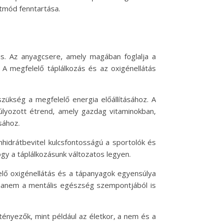
tmód fenntartása.
is. Az anyagcsere, amely magában foglalja a
 A megfelelő táplálkozás és az oxigénellátás
zükség a megfelelő energia előállításához. A
súlyozott étrend, amely gazdag vitaminokban,
sához.
nhidrátbevitel kulcsfontosságú a sportolók és
ogy a táplálkozásunk változatos legyen.
lelő oxigénellátás és a tápanyagok egyensúlya
, hanem a mentális egészség szempontjából is
tényezők, mint például az életkor, a nem és a