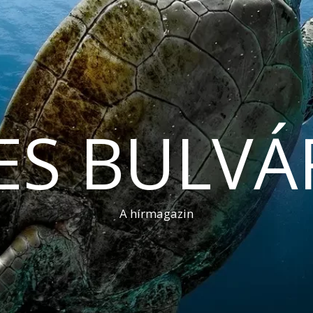
ES BULVÁ
A hírmagazin