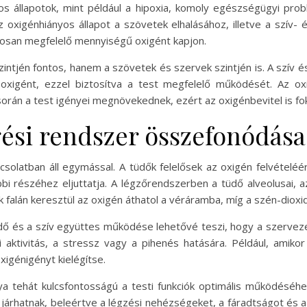
os állapotok, mint például a hipoxia, komoly egészségügyi pr
z oxigénhiányos állapot a szövetek elhalásához, illetve a szív
osan megfelelő mennyiségű oxigént kapjon.
zintjén fontos, hanem a szövetek és szervek szintjén is. A szív 
xigént, ezzel biztosítva a test megfelelő működését. Az oxig
s során a test igényei megnövekednek, ezért az oxigénbevitel is fo
gési rendszer összefonódása
solatban áll egymással. A tüdők felelősek az oxigén felvételéért
bi részéhez eljuttatja. A légzőrendszerben a tüdő alveolusai, az
k falán keresztül az oxigén áthatol a véráramba, míg a szén-dioxid
üdő és a szív együttes működése lehetővé teszi, hogy a szerveze
kai aktivitás, a stressz vagy a pihenés hatására. Például, amik
igénigényt kielégítse.
a tehát kulcsfontosságú a testi funkciók optimális működéséhez
rhatnak, beleértve a légzési nehézségeket, a fáradtságot és 