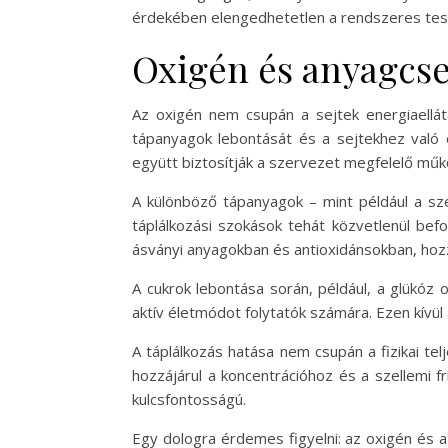
érdekében elengedhetetlen a rendszeres test
Oxigén és anyagcser
Az oxigén nem csupán a sejtek energiaellát
tápanyagok lebontását és a sejtekhez való e
együtt biztosítják a szervezet megfelelő mű
A különböző tápanyagok – mint például a szé
táplálkozási szokások tehát közvetlenül bef
ásványi anyagokban és antioxidánsokban, hozz
A cukrok lebontása során, például, a glükóz 
aktív életmódot folytatók számára. Ezen kívül 
A táplálkozás hatása nem csupán a fizikai te
hozzájárul a koncentrációhoz és a szellemi 
kulcsfontosságú.
Egy dologra érdemes figyelni: az oxigén és a