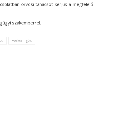
pcsolatban orvosi tanácsot kérjük a megfelelő
égügyi szakemberrel.
et
vérkeringés