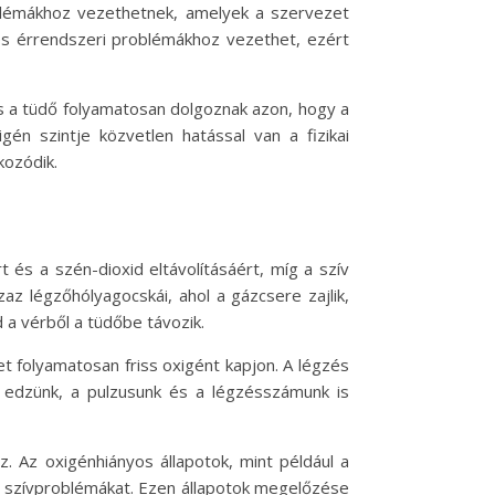
oblémákhoz vezethetnek, amelyek a szervezet
- és érrendszeri problémákhoz vezethet, ezért
és a tüdő folyamatosan dolgoznak azon, hogy a
én szintje közvetlen hatással van a fizikai
kozódik.
 és a szén-dioxid eltávolításáért, míg a szív
az légzőhólyagocskái, ahol a gázcsere zajlik,
 a vérből a tüdőbe távozik.
t folyamatosan friss oxigént kapjon. A légzés
or edzünk, a pulzusunk és a légzésszámunk is
. Az oxigénhiányos állapotok, mint például a
a szívproblémákat. Ezen állapotok megelőzése