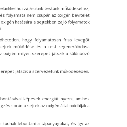
ételünkkel hozzájárulunk testünk működéséhez,
zés folyamata nem csupán az oxigén bevitelét
z oxigén hatására a sejtekben zajló folyamatok
t.
hetetlen, hogy folyamatosan friss levegőt
 sejtek működése és a test regenerálódása
z oxigén milyen szerepet játszik a különböző
 szerepet játszik a szervezetünk működésében.
ebontásával képesek energiát nyerni, amihez
égzés során a sejtek az oxigén által oxidálják a
m tudnák lebontani a tápanyagokat, és így az