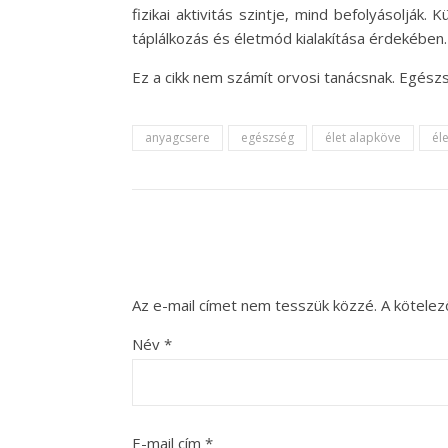
fizikai aktivitás szintje, mind befolyásoljá
táplálkozás és életmód kialakítása érdekében.
Ez a cikk nem számít orvosi tanácsnak. Egés
anyagcsere
egészség
élet alapköve
él
Az e-mail címet nem tesszük közzé.
A kötele
Név
*
E-mail cím
*