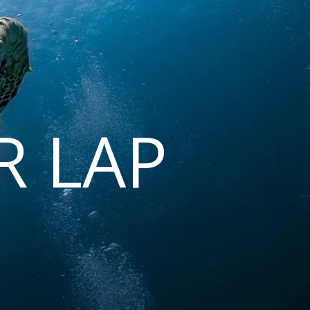
R LAP