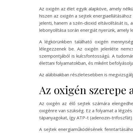
Az oxigén az élet egyik alapköve, amely nélk
hiszen az oxigén a sejtek energiaellátásáho
jelenti, hanem a szén-dioxid eltávolítását is
lebonyolítása során energiát nyerünk, amely
A légkörünkben található oxigén mennyisé
lélegezzenek be. Az oxigén jelenléte nem
szempontjából is kulcsfontosságú. A tudomán
élettani folyamatokban, és miként befolyásol
Az alábbiakban részletesebben is megvizsgálj
Az oxigén szerepe a
Az oxigén az élő sejtek számára elengedhet
oxigénre van szükség. Ez a folyamat a légzés so
tápanyagokat, így ATP-t (adenozin-trifoszfát) á
A sejtek energiaműködésének fenntartásához 