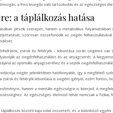
mozgás, a friss levegőn való tartózkodás és az egészséges éle
e: a táplálkozás hatása
ásában játszik szerepet, hanem a metabolikus folyamatokban 
ljuttatását, szorosan összefonódik az oxigén felhasználásával.
ködését.
nhidrátok, zsírok és fehérjék – lebontása során oxigénre van s
olyásolják az oxigénfelhasználást és az anyagcserét. A kiegyen
ájárul az optimális anyagcseréhez és a sejtek oxigénfelhasználá
oxidációja oxigén jelenlétében hatékonyabb, így a megfelelő szé
a zsírok és fehérjék lebontása is oxigént igényel, ezért fontos, h
ljesítményre, hanem a mentális egészségre is kiterjed. A megfe
frissességhez. Az egészséges életmód tehát nemcsak a fizikai
 táplálkozás közötti kapcsolat összetett, és a különböző egyéni 