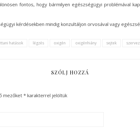
k. Különösen fontos, hogy bármilyen egészségügyi problémával ka
zségügyi kérdésekben mindig konzultáljon orvosával vagy egészs
ettani hatások
légzés
oxigén
oxigénhiány
sejtek
szervez
SZÓLJ HOZZÁ
ző mezőket
*
karakterrel jelöltük