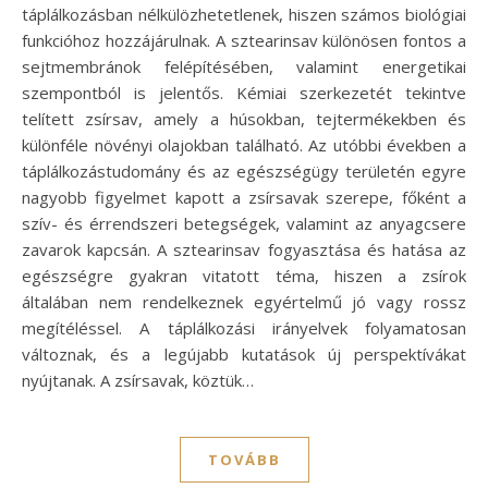
táplálkozásban nélkülözhetetlenek, hiszen számos biológiai
funkcióhoz hozzájárulnak. A sztearinsav különösen fontos a
sejtmembránok felépítésében, valamint energetikai
szempontból is jelentős. Kémiai szerkezetét tekintve
telített zsírsav, amely a húsokban, tejtermékekben és
különféle növényi olajokban található. Az utóbbi években a
táplálkozástudomány és az egészségügy területén egyre
nagyobb figyelmet kapott a zsírsavak szerepe, főként a
szív- és érrendszeri betegségek, valamint az anyagcsere
zavarok kapcsán. A sztearinsav fogyasztása és hatása az
egészségre gyakran vitatott téma, hiszen a zsírok
általában nem rendelkeznek egyértelmű jó vagy rossz
megítéléssel. A táplálkozási irányelvek folyamatosan
változnak, és a legújabb kutatások új perspektívákat
nyújtanak. A zsírsavak, köztük…
TOVÁBB