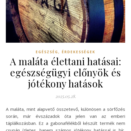
,
EGÉSZSÉG
ÉRDEKESSÉGEK
A maláta élettani hatásai:
egészségügyi előnyök és
jótékony hatások
2025.05.28.
A maláta, mint alapvető összetevő, különösen a sörfőzés
során, már évszázadok óta jelen van az emberi
táplálkozásban. Ez a gabonafélékből készült termék nem
csupán ízletes, hanem számos jótékony hatással is bír,