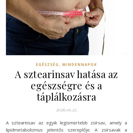
,
EGÉSZSÉG
MINDENNAPOK
A sztearinsav hatása az
egészségre és a
táplálkozásra
2026.01.22.
A sztearinsav az egyik legismertebb zsírsav, amely a
lipidmetabolizmus jelentős szereplője. A zsírsavak a