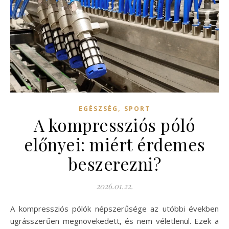
,
EGÉSZSÉG
SPORT
A kompressziós póló
előnyei: miért érdemes
beszerezni?
2026.01.22.
A kompressziós pólók népszerűsége az utóbbi években
ugrásszerűen megnövekedett, és nem véletlenül. Ezek a