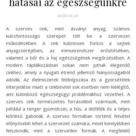
hatásai az egészségünkre
2026.01.22.
A szerves cink, mint ásványi anyag, számos
kulcsfontosságú szerepet tölt be a szervezet
működésében. A cink különösen fontos a sejtek
anyagcseréjében, az immunrendszer erősítésében,
valamint a bőr és a haj egészségének megőrzésében. A
modern táplálkozásban sokan nem jutnak elegendő
cinkhez, amely a nyugati étrend jellemző hiányosságaiból
adódik. Az élelmiszerek feldolgozása és a gyorsételek
elterjedése miatt a cinkbevitel sok esetben nem kielégítő,
ami különböző egészségügyi problémákhoz vezethet. A
szerves cink természetes forrásokból származik, mint
például a tenger gyümölcsei, a hús, a diófélék és a teljes
kiőrlésű gabonák. A szerves formában történő felvétel
előnyösebb lehet a szervezet számára, mivel könnyebben
felszívódik, mint a szervetlen formák. A megfelelő