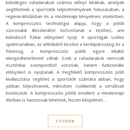
különleges ruhadarabok számos előnyt kínálnak, amelyek
segíthetnek a sportolók teljesítményének fokozásában, a
regenerálódásban és a mindennapi kényelmes viseletben.
A kompressziós technológia alapja, hogy a pólók
szorosabb illeszkedést biztosítanak a testhez, ami
különböző fizikai előnyöket nyújt. A sportágak széles
spektrumában, az atlétikától kezdve a kerékpározásig és a
fitnessig, a kompressziós pólók egyre inkább
elengedhetetlenné váltak. Ezek a ruhadarabok nemcsak
esztétikai szempontból vonzóak, hanem funkcionális
előnyöket is nyújtanak. A megfelelő kompressziós póló
kiválasztása segíthet a sportolók számára abban, hogy
jobban teljesítsenek, miközben csökkentik a sérülések
kockázatát. A kompressziós pólók emellett a mindennapi
életben is hasznosak lehetnek, hiszen kényelmet…
TOVÁBB