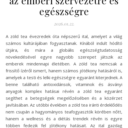
az emberi szervezetre és
egészségre
2026.01.22.
A zöld tea évezredek óta népszerű ital, amelyet a világ
számos kultúrájában fogyasztanak. Kínából indult hódító
útjára, és mára a globális egészségtudatosság
növekedésével egyre nagyobb szerepet játszik az
emberek mindennapi életében. A zöld tea nemcsak a
frissítő ízéről ismert, hanem számos jótékony hatásáról is,
amelyek a testi és lelki egészségre egyaránt kiterjednek. A
benne található antioxidánsok, vitaminok és ásványi
anyagok komplex hatásai révén a zöld tea egyaránt
segíthet a betegségek megelőzésében és a közérzet
javításában. Az utóbbi években a zöld tea iránti érdeklődés
nem csupán a hagyományos teafogyasztók körében nőtt,
hanem a wellness és a diétás trendek révén is egyre
többen fedezik fel jótékony hatásait. Az ital gazdag