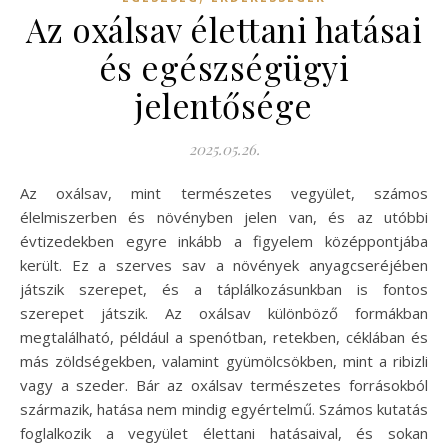
Az oxálsav élettani hatásai
és egészségügyi
jelentősége
2025.05.26.
Az oxálsav, mint természetes vegyület, számos
élelmiszerben és növényben jelen van, és az utóbbi
évtizedekben egyre inkább a figyelem középpontjába
került. Ez a szerves sav a növények anyagcseréjében
játszik szerepet, és a táplálkozásunkban is fontos
szerepet játszik. Az oxálsav különböző formákban
megtalálható, például a spenótban, retekben, céklában és
más zöldségekben, valamint gyümölcsökben, mint a ribizli
vagy a szeder. Bár az oxálsav természetes forrásokból
származik, hatása nem mindig egyértelmű. Számos kutatás
foglalkozik a vegyület élettani hatásaival, és sokan