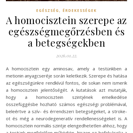
,
EGÉSZSÉG
ÉRDEKESSÉGEK
A homocisztein szerepe az
egészségmegőrzésben és
a betegségekben
2026.01.22.
A homocisztein egy aminosav, amely a testünkben a
metionin anyagcseréje során keletkezik. Szerepe és hatása
az egészségünkre rendkívül fontos, de sokan nem ismerik
a homocisztein jelentőségét. A kutatások azt mutatják,
hogy a homocisztein szintjének emelkedése
összefüggésbe hozható számos egészségi problémával,
beleértve a szív- és érrendszeri betegségeket, a stroke-
ot és még a neurodegeneratív rendellenességeket is. A
homocisztein normális szintje elengedhetetlen ahhoz, hogy
a testünk megfelelően működjön, hiszen ez befolyásolja a