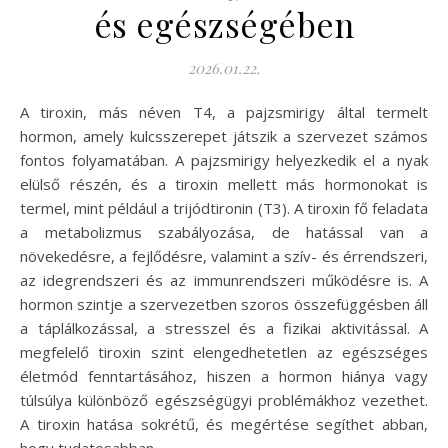
és egészségében
2026.01.22.
A tiroxin, más néven T4, a pajzsmirigy által termelt
hormon, amely kulcsszerepet játszik a szervezet számos
fontos folyamatában. A pajzsmirigy helyezkedik el a nyak
elülső részén, és a tiroxin mellett más hormonokat is
termel, mint például a trijódtironin (T3). A tiroxin fő feladata
a metabolizmus szabályozása, de hatással van a
növekedésre, a fejlődésre, valamint a szív- és érrendszeri,
az idegrendszeri és az immunrendszeri működésre is. A
hormon szintje a szervezetben szoros összefüggésben áll
a táplálkozással, a stresszel és a fizikai aktivitással. A
megfelelő tiroxin szint elengedhetetlen az egészséges
életmód fenntartásához, hiszen a hormon hiánya vagy
túlsúlya különböző egészségügyi problémákhoz vezethet.
A tiroxin hatása sokrétű, és megértése segíthet abban,