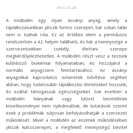
2025.05.26.
A molibdén egy olyan ásványi anyag, amely a
táplálkozásunkban játszik fontos szerepet, bár sokan talán
nem is tudnak róla. Ez az értékes elem a periódusos
rendszerben a 42. helyen található, és bár a mennyisége a
szervezetünkben csekély, élettani szerepe
megkérdőjelezhetetlen. A molibdén részt vesz a testünk
különböző biokémiai folyamataiban, és hozzájárul a
normális anyagcsere fenntartásához. Az ásványi
anyagokkal kapcsolatos ismeretek bővítése segíthet
abban, hogy tudatosabb táplálkozási döntéseket hozzunk,
és ezáltal támogassuk egészségünket. Sok esetben a
molibdén hiányának vagy túlzott bevitelének
következményei nem nyilvánvalóak, de kutatások szerint
ezek a problémák súlyosan befolyásolhatják a szervezet
működését. Mivel a molibdén az enzimek működésében
játszik kulcsszerepet, a megfelelő mennyiségű bevitel