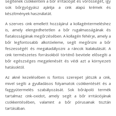
segítenek csökkenteni a bőr irritációját és vörösségét, így
sok bőrgyógyász ajánlja a cink alapú krémek és
készítmények használatát.
A szerves cink emellett hozzájárul a kollagéntermeléshez
is, amely elengedhetetlen a bőr rugalmasságának és
fiatalosságának megőrzésében. A kollagén fehérje, amely a
bőr legfontosabb alkotóeleme, segít megőrizni a bőr
feszességét és megakadályozni a ráncok kialakulását. A
cink természetes forrásokból történő bevitele elősegíti a
bőr egészséges megjelenését és védi azt a környezeti
hatásoktól.
Az akné kezelésében is fontos szerepet játszik a cink,
mivel segíti a gyulladásos folyamatok csökkentését és a
faggyútermelés szabályozását. Sok bőrápoló termék
tartalmaz cink-oxidot, amely segít a bőr irritációjának
csökkentésében, valamint a bőr pórusainak tisztán
tartásában.