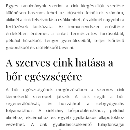
Egyes tanulmányok szerint a cink kiegészítők szedése
különösen hasznos lehet az idősebb felnőttek számára,
akiknél a cink felszívódása csökkenhet, és akiknél nagyobb a
fertőzések kockázata. Az immunrendszer erősítése
érdekében érdemes a cinket természetes forrásokból,
például húsokból, tenger gyümölcseiből, teljes kiőrlésű
gabonákból és diófélékből bevinni.
A szerves cink hatása a
bőr egészségére
A bőr egészségének megőrzésében a szerves cink
kiemelkedő szerepet játszik. A cink segíti a bőr
regenerálódását, és hozzájárul a sebgyógyulás
folyamatához. A cinkhiány bőrproblémákhoz, például
aknéhoz, ekcémához és egyéb gyulladásos állapotokhoz
vezethet. A cink gyulladáscsökkentő tulajdonságai