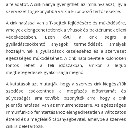
a feladatot. A cink hiánya gyengítheti az immunválaszt, így a
szervezet fogékonyabbá válik a különböző fertőzésekre.
A cink hatással van a T-sejtek fejlődésére és működésére,
amelyek elengedhetetlenek a vírusok és baktériumok elleni
védekezésben. Ezen kívül a cink segíti a
gyulladáscsökkentő anyagok termelődését, amelyek
hozzájárulnak a gyulladások kezeléséhez és a szervezet
egészséges működéséhez. A cink napi bevitele különösen
fontos lehet a téli időszakban, amikor a légúti
megbetegedések gyakorisága megnő.
A kutatások azt mutatják, hogy a szerves cink kiegészítők
szedése csökkentheti a megfázás időtartamát és
súlyosságát, ami további bizonyíték arra, hogy a cink
jelentős hatással van az immunrendszerre. Az egészséges
immunfunkció fenntartásához elengedhetetlen a változatos
étrend és a megfelelő tápanyagbevitel, amelybe a szerves
cink is beletartozik.