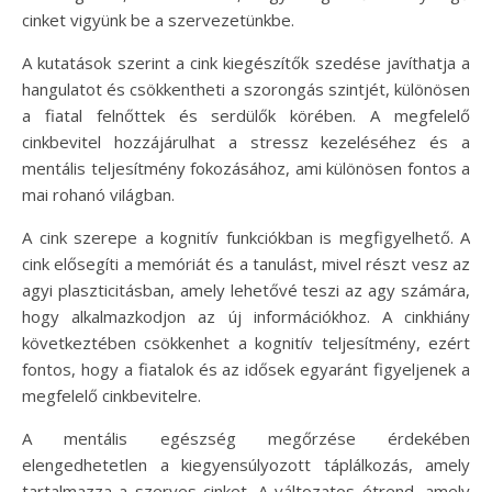
cinket vigyünk be a szervezetünkbe.
A kutatások szerint a cink kiegészítők szedése javíthatja a
hangulatot és csökkentheti a szorongás szintjét, különösen
a fiatal felnőttek és serdülők körében. A megfelelő
cinkbevitel hozzájárulhat a stressz kezeléséhez és a
mentális teljesítmény fokozásához, ami különösen fontos a
mai rohanó világban.
A cink szerepe a kognitív funkciókban is megfigyelhető. A
cink elősegíti a memóriát és a tanulást, mivel részt vesz az
agyi plaszticitásban, amely lehetővé teszi az agy számára,
hogy alkalmazkodjon az új információkhoz. A cinkhiány
következtében csökkenhet a kognitív teljesítmény, ezért
fontos, hogy a fiatalok és az idősek egyaránt figyeljenek a
megfelelő cinkbevitelre.
A mentális egészség megőrzése érdekében
elengedhetetlen a kiegyensúlyozott táplálkozás, amely
tartalmazza a szerves cinket. A változatos étrend, amely