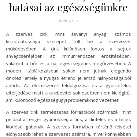
hatásai az egészségünkre
2026.01.22.
A szerves cink, mint ásványi anyag, számos
kulcsfontosságú szerepet tölt be a szervezet
működésében. A cink különösen fontos a sejtek
anyagcseréjében, az immunrendszer erősítésében,
valamint a bőr és a haj egészségének megőrzésében. A
modern táplálkozásban sokan nem jutnak elegendő
cinkhez, amely a nyugati étrend jellemző hiányosságaiból
adódik. Az élelmiszerek feldolgozása és a gyorsételek
elterjedése miatt a cinkbevitel sok esetben nem kielégítő,
ami különböző egészségügyi problémákhoz vezethet.
A szerves cink természetes forrásokból származik, mint
például a tenger gyümölcsei, a hús, a diófélék és a teljes
kiőrlésű gabonák. A szerves formában történő felvétel
előnyösebb lehet a szervezet számára, mivel könnyebben