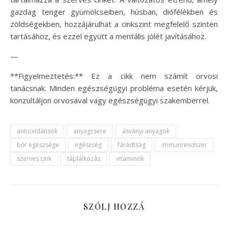
gazdag tenger gyümölcseiben, húsban, diófélékben és
zöldségekben, hozzájárulhat a cinkszint megfelelő szinten
tartásához, és ezzel együtt a mentális jólét javításához.
—
**Figyelmeztetés:** Ez a cikk nem számít orvosi
tanácsnak. Minden egészségügyi probléma esetén kérjük,
konzultáljon orvosával vagy egészségügyi szakemberrel.
antioxidánsok
anyagcsere
ásványi anyagok
bőr egészsége
egészség
fáradtság
immunrendszer
szerves cink
táplálkozás
vitaminok
SZÓLJ HOZZÁ