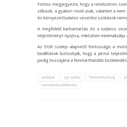
Fontos megjegyezni, hogy a rendszeres szervi
stílusok, a gyakori rövid utak, valamint a 
és környezettudatos vezetési szokások nemcs
A megfelelő karbantartás és a tudatos vez
teljesítményt nyújtsa, miközben minimalizálja
Az EGR szelep alapvető fontosságú a moto
beállítások biztosítják, hogy a jármű telje
pedig hozzájárul a fenntarthatóbb közlekedés
autóipar
egr szelep
fenntarthatóság
j
szennyezéscsökkentés