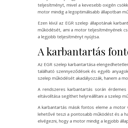
teljesítményt, mivel a kevesebb oxigén csökk
motor mindig a legoptimálisabb állapotban m
Ezen kívül az EGR szelep állapotának karban
működését, ami a motor teljesítményének csö
a legjobb teljesítményt nyújtsa.
A karbantartás fon
Az EGR szelep karbantartása elengedhetetlen
található szennyeződések és egyéb anyagok
szelep működését akadályozzák, hanem a moto
A rendszeres karbantartás során érdemes el
eltávolítása segíthet helyreállítani a szelep
A karbantartás másik fontos eleme a motor 
lehetővé teszi a pontosabb működést és a ha
elvégezni, hogy a motor mindig a legjobb álla