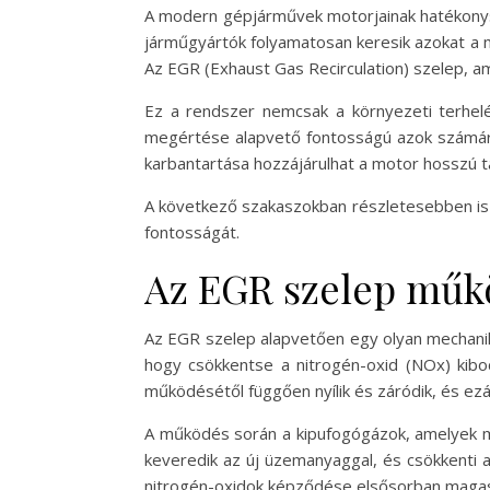
A modern gépjárművek motorjainak hatékonys
járműgyártók folyamatosan keresik azokat a 
Az EGR (Exhaust Gas Recirculation) szelep, a
Ez a rendszer nemcsak a környezeti terhe
megértése alapvető fontosságú azok számára,
karbantartása hozzájárulhat a motor hosszú 
A következő szakaszokban részletesebben is 
fontosságát.
Az EGR szelep műk
Az EGR szelep alapvetően egy olyan mechanika
hogy csökkentse a nitrogén-oxid (NOx) kib
működésétől függően nyílik és záródik, és ez
A működés során a kipufogógázok, amelyek m
keveredik az új üzemanyaggal, és csökkenti 
nitrogén-oxidok képződése elsősorban magas