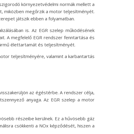
szigorodó környezetvédelmi normák mellett a
t, miközben megőrzik a motor teljesítményét.
zerepet játszik ebben a folyamatban.
lizálásában is. Az EGR szelep működésének
ait. A megfelelő EGR rendszer fenntartása és
rmű élettartamát és teljesítményét.
tor teljesítményére, valamint a karbantartás
isszakerüljön az égéstérbe. A rendszer célja,
zetszennyező anyaga. Az EGR szelep a motor
vösebb részeibe kerülnek. Ez a hűvösebb gáz
málisra csökkenti a NOx képződését, hiszen a