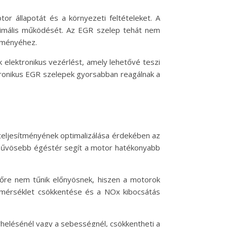
r állapotát és a környezeti feltételeket. A
ptimális működését. Az EGR szelep tehát nem
ítményéhez.
elektronikus vezérlést, amely lehetővé teszi
ronikus EGR szelepek gyorsabban reagálnak a
eljesítményének optimalizálása érdekében az
 hűvösebb égéstér segít a motor hatékonyabb
sőre nem tűnik előnyösnek, hiszen a motorok
mérséklet csökkentése és a NOx kibocsátás
rhelésénél vagy a sebességnél, csökkentheti a