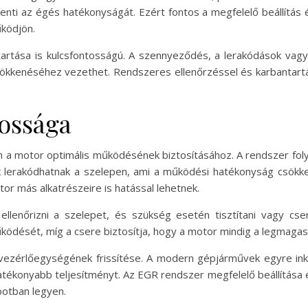
enti az égés hatékonyságát. Ezért fontos a megfelelő beállítás
űködjön.
tartása is kulcsfontosságú. A szennyeződés, a lerakódások vagy 
kkenéséhez vezethet. Rendszeres ellenőrzéssel és karbantartá
tossága
 a motor optimális működésének biztosításához. A rendszer fo
 lerakódhatnak a szelepen, ami a működési hatékonyság csökk
r más alkatrészeire is hatással lehetnek.
lenőrizni a szelepet, és szükség esetén tisztítani vagy cseré
 működését, míg a csere biztosítja, hogy a motor mindig a legmaga
vezérlőegységének frissítése. A modern gépjárművek egyre inká
tékonyabb teljesítményt. Az EGR rendszer megfelelő beállítása 
potban legyen.