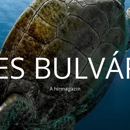
ES BULVÁ
A hírmagazin