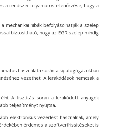
 és a rendszer folyamatos ellenőrzése, hogy a
a mechanikai hibák befolyásolhatják a szelep
ssal biztosítható, hogy az EGR szelep mindig
lyamatos használata során a kipufogógázokban
enéséhez vezethet. A lerakódások nemcsak a
lni. A tisztítás során a lerakódott anyagok
sabb teljesítményt nyújtsa.
bb elektronikus vezérlést használnak, amely
érdekében érdemes a szoftverfrissítéseket is