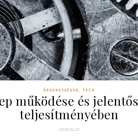
,
ÉRDEKESSÉGEK
TECH
ep működése és jelentő
teljesítményében
2025.02.27.