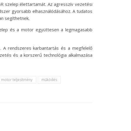
GR szelep élettartamát. Az agresszív vezetési
ndszer gyorsabb elhasználódásához. A tudatos
n segíthetnek.
szelep és a motor együttesen a legmagasabb
 A rendszeres karbantartás és a megfelelő
ezetés és a korszerű technológia alkalmazása
motor teljesítmény
működés