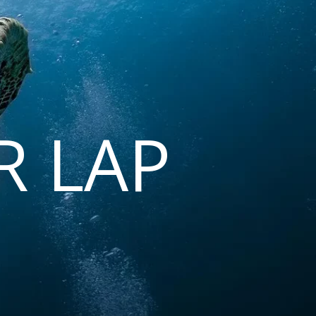
R LAP