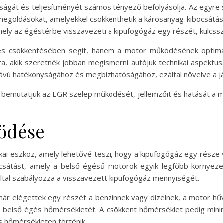
ágát és teljesítményét számos tényező befolyásolja. Az egyre 
megoldásokat, amelyekkel csökkenthetik a károsanyag-kibocsátás
mely az égéstérbe visszavezeti a kipufogógáz egy részét, kulcss
lés csökkentésében segít, hanem a motor működésének optima
 akik szeretnék jobban megismerni autójuk technikai aspektus
távú hatékonyságához és megbízhatóságához, ezáltal növelve a já
bemutatjuk az EGR szelep működését, jellemzőit és hatását a mo
ödése
i eszköz, amely lehetővé teszi, hogy a kipufogógáz egy része v
ocsátást, amely a belső égésű motorok egyik legfőbb környe
által szabályozza a visszavezett kipufogógáz mennyiségét.
ár elégettek egy részét a benzinnek vagy dízelnek, a motor hű
a belső égés hőmérsékletét. A csökkent hőmérséklet pedig mini
 hőmérsékleten történik.