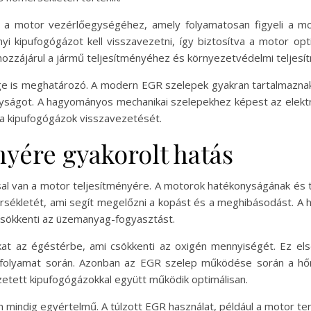
 motor vezérlőegységéhez, amely folyamatosan figyeli a moto
yi kipufogógázot kell visszavezetni, így biztosítva a motor o
hozzájárul a jármű teljesítményéhez és környezetvédelmi teljes
ge is meghatározó. A modern EGR szelepek gyakran tartalmaznak 
ságot. A hagyományos mechanikai szelepekhez képest az elekt
a kipufogógázok visszavezetését.
nyére gyakorolt hatás
l van a motor teljesítményére. A motorok hatékonyságának és t
sékletét, ami segít megelőzni a kopást és a meghibásodást. A
 csökkenti az üzemanyag-fogyasztást.
at az égéstérbe, ami csökkenti az oxigén mennyiségét. Ez el
 folyamat során. Azonban az EGR szelep működése során a hő
etett kipufogógázokkal együtt működik optimálisan.
 mindig egyértelmű. A túlzott EGR használat, például a motor te