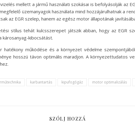
zelés mellett a jármű használati szokásai is befolyásolják az E
nem megfelelő üzemanyagok használata mind hozzájárulhatnak a re
ak az EGR szelep, hanem az egész motor állapotának javításába
etési stílus tehát kulcsszerepet játszik abban, hogy az EGR 
 a károsanyag-kibocsátást.
r hatékony működése és a környezet védelme szempontjából.
sítménye hosszú távon optimális maradjon. A környezettudatos v
hez.
árműtechnika
karbantartás
kipufogógáz
motor optimalizálás
SZÓLJ HOZZÁ