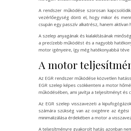
A rendszer működése szorosan kapcsolódik a
vezérlőegység dönti el, hogy mikor és menn
csupán egy passzív alkatrész, hanem aktívan 
A szelep anyagának és kialakításának minősé
a precízebb működést és a nagyobb hatékony
motor igényeire, így még hatékonyabbá téve 
A motor teljesítmé
Az EGR rendszer működése közvetlen hatássa
EGR szelep képes csökkenteni a motor hőmér
működésében, ami javítja a teljesítményt és
Az EGR szelep visszavezeti a kipufogógázok
számára szükség van az oxigénre az égési
minimalizálása érdekében a motor a visszavez
A teljesítményre gyakorolt hatás azonban nem