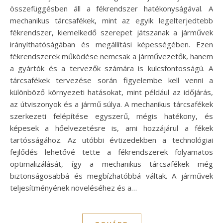
összefüggésben áll a fékrendszer hatékonyságával. A
mechanikus tárcsafékek, mint az egyik legelterjedtebb
fékrendszer, kiemelkedő szerepet játszanak a járművek
irányíthatóságában és megállítási képességében. Ezen
fékrendszerek működése nemcsak a járművezetők, hanem
a gyártók és a tervezők számára is kulcsfontosságú. A
tárcsafékek tervezése során figyelembe kell venni a
különböző környezeti hatásokat, mint például az időjárás,
az útviszonyok és a jármű súlya. A mechanikus tárcsafékek
szerkezeti felépítése egyszerű, mégis hatékony, és
képesek a hőelvezetésre is, ami hozzájárul a fékek
tartósságához. Az utóbbi évtizedekben a technológiai
fejlődés lehetővé tette a fékrendszerek folyamatos
optimalizálását, így a mechanikus tárcsafékek még
biztonságosabbá és megbízhatóbbá váltak. A járművek
teljesítményének növeléséhez és a…