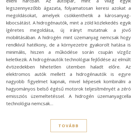
elleni harcban. Az autóipar, mint a világ egyik
legszennyezőbb ágazata, folyamatosan keresi azokat a
megoldásokat, amelyek csökkenthetik a károsanyag-
kibocsátást. A hidrogénautók, mint a zöld közlekedés egyik
ígéretes megoldása, új irányt mutatnak a jövő
mobilitásában. A hidrogén mint üzemanyag nemcsak hogy
rendkívül hatékony, de a környezetre gyakorolt hatása is
minimális, hiszen a működése során csupán vízgőz
keletkezik. A hidrogénautók technológiai fejlődése az elmúlt
évtizedekben hihetetlen ütemben haladt előre. Az
elektromos autók mellett a hidrogénautók is egyre
nagyobb figyelmet kapnak, mivel képesek kombinálni a
hagyományos belső égésű motorok teljesítményét a zéró
emissziós üzemeltetéssel. A hidrogén üzemanyagcella
technológia nemcsak…
TOVÁBB