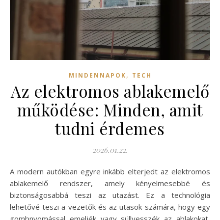
,
MINDENNAPOK
TECH
Az elektromos ablakemelő
működése: Minden, amit
tudni érdemes
2026.01.22.
A modern autókban egyre inkább elterjedt az elektromos
ablakemelő rendszer, amely kényelmesebbé és
biztonságosabbá teszi az utazást. Ez a technológia
lehetővé teszi a vezetők és az utasok számára, hogy egy
gombnyomással emeljék vagy süllyesszék az ablakokat,