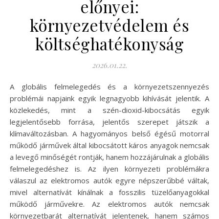
előnyei:
környezetvédelem és
költséghatékonyság
2026.01.22.
A globális felmelegedés és a környezetszennyezés
problémái napjaink egyik legnagyobb kihívását jelentik. A
közlekedés, mint a szén-dioxid-kibocsátás egyik
legjelentősebb forrása, jelentős szerepet játszik a
klímaváltozásban. A hagyományos belső égésű motorral
működő járművek által kibocsátott káros anyagok nemcsak
a levegő minőségét rontják, hanem hozzájárulnak a globális
felmelegedéshez is. Az ilyen környezeti problémákra
válaszul az elektromos autók egyre népszerűbbé váltak,
mivel alternatívát kínálnak a fosszilis tüzelőanyagokkal
működő járművekre. Az elektromos autók nemcsak
környezetbarát alternatívát jelentenek, hanem számos