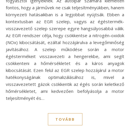
fogyasztói igényeknek. Az autóipar számára kiemelten
fontos, hogy a járművek ne csak teljesítményükben, hanem
környezeti hatásaikban is a legjobbat nyújtsák. Ebben a
kontextusban az EGR szelep, vagyis az égéstermék-
visszavezető szelep szerepe egyre hangsúlyosabbá válik.
Az EGR rendszer célja, hogy csökkentse a nitrogén-oxidok
(NOx) kibocsátását, ezáltal hozzájárulva a levegőminőség
javításához. A szelep működése során a motor
égéstermékeit visszavezeti a hengerekbe, ami segít
csökkenteni a hőmérsékletet és a káros anyagok
kibocsátását. Ezen felül az EGR szelep hozzájárul a motor
hatékonyságának optimalizálásához is, mivel a
visszavezetett gázok csökkentik az égés során keletkező
hőmérsékletet, ami kedvezően befolyásolja a motor
teljesítményét és…
TOVÁBB