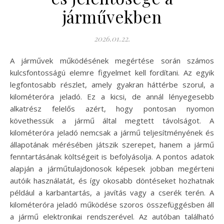
járművekben
2026.01.22.
A járművek működésének megértése során számos
kulcsfontosságú elemre figyelmet kell fordítani. Az egyik
legfontosabb részlet, amely gyakran háttérbe szorul, a
kilométeróra jeladó. Ez a kicsi, de annál lényegesebb
alkatrész felelős azért, hogy pontosan nyomon
követhessük a jármű által megtett távolságot. A
kilométeróra jeladó nemcsak a jármű teljesítményének és
állapotának mérésében játszik szerepet, hanem a jármű
fenntartásának költségeit is befolyásolja. A pontos adatok
alapján a járműtulajdonosok képesek jobban megérteni
autóik használatát, és így okosabb döntéseket hozhatnak
például a karbantartás, a javítás vagy a cserék terén. A
kilométeróra jeladó működése szoros összefüggésben áll
a jármű elektronikai rendszerével. Az autóban található