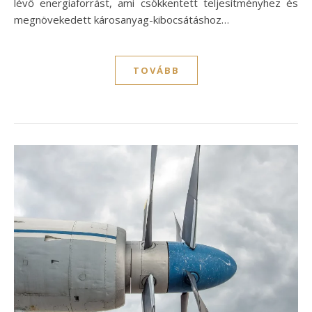
lévő energiaforrást, ami csökkentett teljesítményhez és
megnövekedett károsanyag-kibocsátáshoz…
TOVÁBB