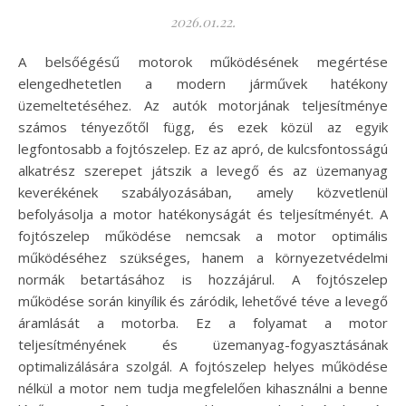
2026.01.22.
A belsőégésű motorok működésének megértése
elengedhetetlen a modern járművek hatékony
üzemeltetéséhez. Az autók motorjának teljesítménye
számos tényezőtől függ, és ezek közül az egyik
legfontosabb a fojtószelep. Ez az apró, de kulcsfontosságú
alkatrész szerepet játszik a levegő és az üzemanyag
keverékének szabályozásában, amely közvetlenül
befolyásolja a motor hatékonyságát és teljesítményét. A
fojtószelep működése nemcsak a motor optimális
működéséhez szükséges, hanem a környezetvédelmi
normák betartásához is hozzájárul. A fojtószelep
működése során kinyílik és záródik, lehetővé téve a levegő
áramlását a motorba. Ez a folyamat a motor
teljesítményének és üzemanyag-fogyasztásának
optimalizálására szolgál. A fojtószelep helyes működése
nélkül a motor nem tudja megfelelően kihasználni a benne