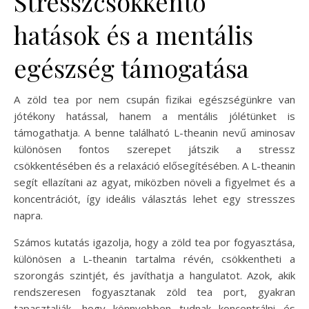
Stresszcsökkentő
hatások és a mentális
egészség támogatása
A zöld tea por nem csupán fizikai egészségünkre van
jótékony hatással, hanem a mentális jólétünket is
támogathatja. A benne található L-theanin nevű aminosav
különösen fontos szerepet játszik a stressz
csökkentésében és a relaxáció elősegítésében. A L-theanin
segít ellazítani az agyat, miközben növeli a figyelmet és a
koncentrációt, így ideális választás lehet egy stresszes
napra.
Számos kutatás igazolja, hogy a zöld tea por fogyasztása,
különösen a L-theanin tartalma révén, csökkentheti a
szorongás szintjét, és javíthatja a hangulatot. Azok, akik
rendszeresen fogyasztanak zöld tea port, gyakran
tapasztalják, hogy könnyebben tudnak koncentrálni és