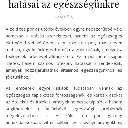
hatásai az egészségünkre
2024.08.27.
A zöld tea por az utóbbi években egyre népszerűbbé vált,
nemcsak a teázás szerelmesei, hanem az egészséges
életmód hívei körében is. A zöld tea por, más néven
matcha, egy különleges formája a zöld teának, amelyet a
tealevelek őrlésével állítanak elő. Ez a por nem csupán
ízletes, hanem számos jótékony hatással is rendelkezik,
amelyek hozzájárulhatnak általános egészségünkhöz és
jólétünkhöz.
Az emberek egyre inkább tudatában vannak az
egészséges táplálkozás fontosságának, és keresik azokat
az ételeket és italokat, amelyek nemcsak táplálóak, hanem
segíthetnek a különböző egészségi problémák
megelőzésében is. A zöld tea por gazdag
antioxidánsokban, vitaminokban és ásványi anyagokban,