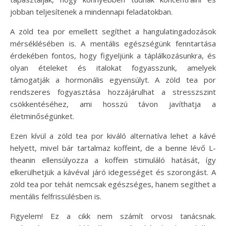
jobban teljesítenek a mindennapi feladatokban.
A zöld tea por emellett segíthet a hangulatingadozások
mérséklésében is. A mentális egészségünk fenntartása
érdekében fontos, hogy figyeljünk a táplálkozásunkra, és
olyan ételeket és italokat fogyasszunk, amelyek
támogatják a hormonális egyensúlyt. A zöld tea por
rendszeres fogyasztása hozzájárulhat a stresszszint
csökkentéséhez, ami hosszú távon javíthatja a
életminőségünket.
Ezen kívül a zöld tea por kiváló alternatíva lehet a kávé
helyett, mivel bár tartalmaz koffeint, de a benne lévő L-
theanin ellensúlyozza a koffein stimuláló hatását, így
elkerülhetjük a kávéval járó idegességet és szorongást. A
zöld tea por tehát nemcsak egészséges, hanem segíthet a
mentális felfrissülésben is.
Figyelem! Ez a cikk nem számít orvosi tanácsnak.