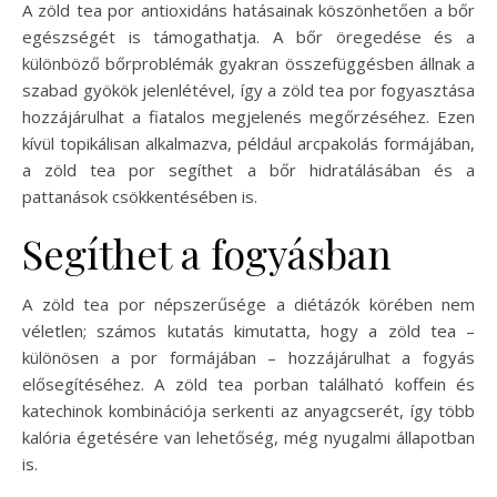
A zöld tea por antioxidáns hatásainak köszönhetően a bőr
egészségét is támogathatja. A bőr öregedése és a
különböző bőrproblémák gyakran összefüggésben állnak a
szabad gyökök jelenlétével, így a zöld tea por fogyasztása
hozzájárulhat a fiatalos megjelenés megőrzéséhez. Ezen
kívül topikálisan alkalmazva, például arcpakolás formájában,
a zöld tea por segíthet a bőr hidratálásában és a
pattanások csökkentésében is.
Segíthet a fogyásban
A zöld tea por népszerűsége a diétázók körében nem
véletlen; számos kutatás kimutatta, hogy a zöld tea –
különösen a por formájában – hozzájárulhat a fogyás
elősegítéséhez. A zöld tea porban található koffein és
katechinok kombinációja serkenti az anyagcserét, így több
kalória égetésére van lehetőség, még nyugalmi állapotban
is.