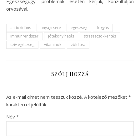
Egészségügyi problémák esetén kérjük, konzultáljon
orvosával.
antioxidáns
anyagcsere
egészség
fogyás
immunrendszer
jótékony hatás
stresszcsökkentés
szív egészség
vitaminok
zöld tea
SZÓLJ HOZZÁ
Az e-mail címet nem tesszük közzé.
A kötelező mezőket
*
karakterrel jelöltük
Név
*