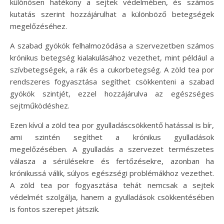
különösen hatékony a sejtek védelmében, és számos
kutatás szerint hozzájárulhat a különböző betegségek
megelőzéséhez.
A szabad gyökök felhalmozódása a szervezetben számos
krónikus betegség kialakulásához vezethet, mint például a
szívbetegségek, a rák és a cukorbetegség. A zöld tea por
rendszeres fogyasztása segíthet csökkenteni a szabad
gyökök szintjét, ezzel hozzájárulva az egészséges
sejtműködéshez.
Ezen kívül a zöld tea por gyulladáscsökkentő hatással is bír,
ami szintén segíthet a krónikus gyulladások
megelőzésében. A gyulladás a szervezet természetes
válasza a sérülésekre és fertőzésekre, azonban ha
krónikussá válik, súlyos egészségi problémákhoz vezethet.
A zöld tea por fogyasztása tehát nemcsak a sejtek
védelmét szolgálja, hanem a gyulladások csökkentésében
is fontos szerepet játszik.