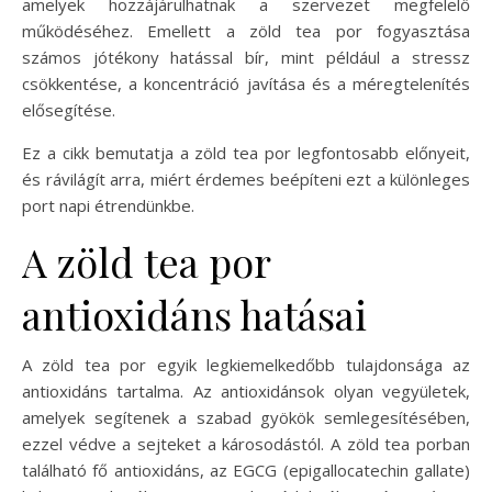
amelyek hozzájárulhatnak a szervezet megfelelő
működéséhez. Emellett a zöld tea por fogyasztása
számos jótékony hatással bír, mint például a stressz
csökkentése, a koncentráció javítása és a méregtelenítés
elősegítése.
Ez a cikk bemutatja a zöld tea por legfontosabb előnyeit,
és rávilágít arra, miért érdemes beépíteni ezt a különleges
port napi étrendünkbe.
A zöld tea por
antioxidáns hatásai
A zöld tea por egyik legkiemelkedőbb tulajdonsága az
antioxidáns tartalma. Az antioxidánsok olyan vegyületek,
amelyek segítenek a szabad gyökök semlegesítésében,
ezzel védve a sejteket a károsodástól. A zöld tea porban
található fő antioxidáns, az EGCG (epigallocatechin gallate)