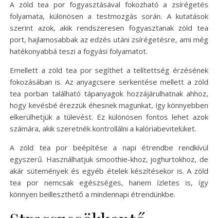
A zöld tea por fogyasztásával fokozható a zsírégetés
folyamata, különösen a testmozgás során. A kutatások
szerint azok, akik rendszeresen fogyasztanak zöld tea
port, hajlamosabbak az edzés utáni zsírégetésre, ami még
hatékonyabbá teszi a fogyási folyamatot.
Emellett a zöld tea por segíthet a telítettség érzésének
fokozásában is. Az anyagcsere serkentése mellett a zöld
tea porban található tápanyagok hozzájárulhatnak ahhoz,
hogy kevésbé érezzük éhesnek magunkat, így könnyebben
elkerülhetjük a túlevést. Ez különösen fontos lehet azok
számára, akik szeretnék kontrollálni a kalóriabevitelüket.
A zöld tea por beépítése a napi étrendbe rendkívül
egyszerű. Használhatjuk smoothie-khoz, joghurtokhoz, de
akár sütemények és egyéb ételek készítésekor is. A zöld
tea por nemcsak egészséges, hanem ízletes is, így
könnyen beilleszthető a mindennapi étrendünkbe.