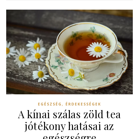
,
EGÉSZSÉG
ÉRDEKESSÉGEK
A kínai szálas zöld tea
jótékony hatásai az
egészségre