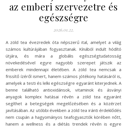
az emberi szervezetre és
egészségre
2026.01.22.
A zöld tea évezredek óta népszerű ital, amelyet a világ
számos kultúrájában fogyasztanak. Kínából indult hódító
útjára, és mára a globális egészségtudatosság
növekedésével egyre nagyobb szerepet játszik az
emberek mindennapi életében. A zöld tea nemcsak a
frissítő ízéről ismert, hanem számos jótékony hatásáról is,
amelyek a testi és lelki egészségre egyaránt kiterjednek. A
benne található antioxidánsok, vitaminok és ásványi
anyagok komplex hatásai révén a zöld tea egyaránt
segíthet a betegségek megelőzésében és a közérzet
javításában. Az utóbbi években a zöld tea iránti érdeklődés
nem csupán a hagyományos teafogyasztók körében nőtt,
hanem a wellness és a diétás trendek révén is egyre