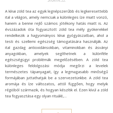
A kínai zöld tea az egyik legnépszerűbb és legkeresettebb
ital a világon, amely nemcsak a különleges íze miatt vonzó,
hanem a benne rejlő számos jótékony hatás miatt is. Az
évszázadok óta fogyasztott zöld tea mély gyökerekkel
rendelkezik a hagyományos kínai gyógyászatban, ahol a
testi és szellemi egészség támogatására használják. Az
ital gazdag antioxidánsokban, vitaminokban és ásványi
anyagokban, amelyek segíthetnek a különféle
egészségügyi problémák megelőzésében. A zöld tea
különleges feldolgozási módja megőrzi a levelek
természetes tápanyagait, így a legmagasabb minőségű
formájában juttathatjuk be a szervezetünkbe. A zöld tea
aromája és íze változatos, attól függően, hogy melyik
régióból származik, és hogyan készítik el. Ezen kívül a zöld
tea fogyasztása egy olyan rituálé,…