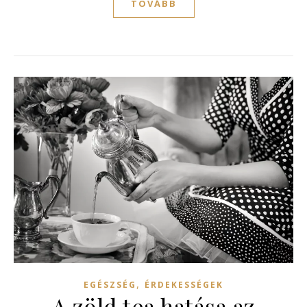
TOVÁBB
,
EGÉSZSÉG
ÉRDEKESSÉGEK
A zöld tea hatása az