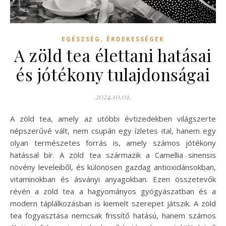
,
EGÉSZSÉG
ÉRDEKESSÉGEK
A zöld tea élettani hatásai
és jótékony tulajdonságai
2024.10.01.
A zöld tea, amely az utóbbi évtizedekben világszerte
népszerűvé vált, nem csupán egy ízletes ital, hanem egy
olyan természetes forrás is, amely számos jótékony
hatással bír. A zöld tea származik a Camellia sinensis
növény leveleiből, és különösen gazdag antioxidánsokban,
vitaminokban és ásványi anyagokban. Ezen összetevők
révén a zöld tea a hagyományos gyógyászatban és a
modern táplálkozásban is kiemelt szerepet játszik. A zöld
tea fogyasztása nemcsak frissítő hatású, hanem számos