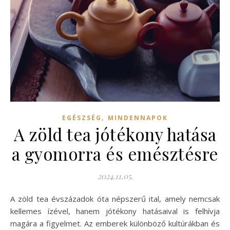
,
EGÉSZSÉG
MINDENNAPOK
A zöld tea jótékony hatása
a gyomorra és emésztésre
2024.11.05.
A zöld tea évszázadok óta népszerű ital, amely nemcsak
kellemes ízével, hanem jótékony hatásaival is felhívja
magára a figyelmet. Az emberek különböző kultúrákban és