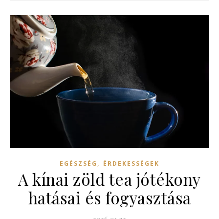
,
EGÉSZSÉG
ÉRDEKESSÉGEK
A kínai zöld tea jótékony
hatásai és fogyasztása
2026.01.22.