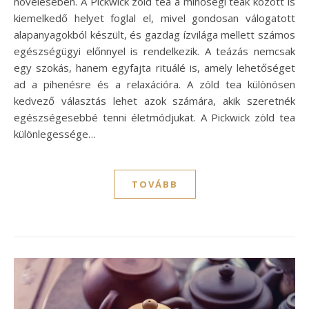
növelésében. A Pickwick zöld tea a minőségi teák között is
kiemelkedő helyet foglal el, mivel gondosan válogatott
alapanyagokból készült, és gazdag ízvilága mellett számos
egészségügyi előnnyel is rendelkezik. A teázás nemcsak
egy szokás, hanem egyfajta rituálé is, amely lehetőséget
ad a pihenésre és a relaxációra. A zöld tea különösen
kedvező választás lehet azok számára, akik szeretnék
egészségesebbé tenni életmódjukat. A Pickwick zöld tea
különlegessége…
TOVÁBB