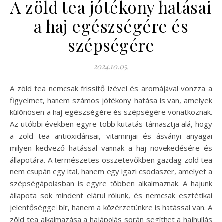
A zöld tea jótékony hatásai
a haj egészségére és
szépségére
2024.10.05.
A zöld tea nemcsak frissítő ízével és aromájával vonzza a
figyelmet, hanem számos jótékony hatása is van, amelyek
különösen a haj egészségére és szépségére vonatkoznak.
Az utóbbi években egyre több kutatás támasztja alá, hogy
a zöld tea antioxidánsai, vitaminjai és ásványi anyagai
milyen kedvező hatással vannak a haj növekedésére és
állapotára. A természetes összetevőkben gazdag zöld tea
nem csupán egy ital, hanem egy igazi csodaszer, amelyet a
szépségápolásban is egyre többen alkalmaznak. A hajunk
állapota sok mindent elárul rólunk, és nemcsak esztétikai
jelentőséggel bír, hanem a közérzetünkre is hatással van. A
zöld tea alkalmazása a hajápolás során segíthet a hajhullás