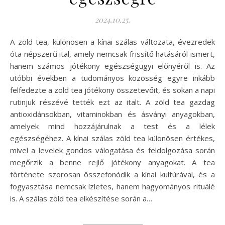
2024.10.25.
A zöld tea, különösen a kínai szálas változata, évezredek
óta népszerű ital, amely nemcsak frissítő hatásáról ismert,
hanem számos jótékony egészségügyi előnyéről is. Az
utóbbi években a tudományos közösség egyre inkább
felfedezte a zöld tea jótékony összetevőit, és sokan a napi
rutinjuk részévé tették ezt az italt. A zöld tea gazdag
antioxidánsokban, vitaminokban és ásványi anyagokban,
amelyek mind hozzájárulnak a test és a lélek
egészségéhez. A kínai szálas zöld tea különösen értékes,
mivel a levelek gondos válogatása és feldolgozása során
megőrzik a benne rejlő jótékony anyagokat. A tea
története szorosan összefonódik a kínai kultúrával, és a
fogyasztása nemcsak ízletes, hanem hagyományos rituálé
is. A szálas zöld tea elkészítése során a…