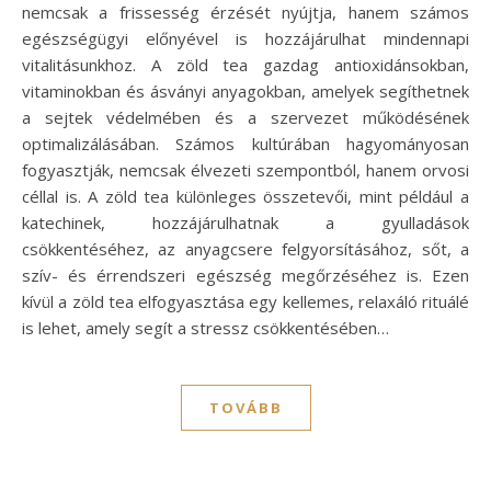
nemcsak a frissesség érzését nyújtja, hanem számos
egészségügyi előnyével is hozzájárulhat mindennapi
vitalitásunkhoz. A zöld tea gazdag antioxidánsokban,
vitaminokban és ásványi anyagokban, amelyek segíthetnek
a sejtek védelmében és a szervezet működésének
optimalizálásában. Számos kultúrában hagyományosan
fogyasztják, nemcsak élvezeti szempontból, hanem orvosi
céllal is. A zöld tea különleges összetevői, mint például a
katechinek, hozzájárulhatnak a gyulladások
csökkentéséhez, az anyagcsere felgyorsításához, sőt, a
szív- és érrendszeri egészség megőrzéséhez is. Ezen
kívül a zöld tea elfogyasztása egy kellemes, relaxáló rituálé
is lehet, amely segít a stressz csökkentésében…
TOVÁBB