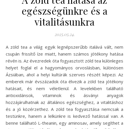
egészségünkre és a
vitalitásunkra
2025.05.24.
A zöld tea a világ egyik legnépszerűbb italává vált, nem
csupán frissítő íze miatt, hanem számos jótékony hatása
révén is. Az évezredek óta fogyasztott zöld tea különleges
helyet foglal el a hagyományos orvoslásban, különösen
Ázsiában, ahol a helyi kultúrák szerves részét képezi. Az
emberek már évszázadok óta élvezik a zöld tea jótékony
hatásait, és nem véletlenül. A levelekben található
antioxidánsok, vitaminok és ásványi anyagok
hozzájárulhatnak az általános egészséghez, a vitalitáshoz
és a jó közérzethez. A zöld tea fogyasztása nemcsak a
testünkre, hanem a lelkünkre is kedvező hatással van. A
benne található L-theanin, egy aminosav, amely segíthet a