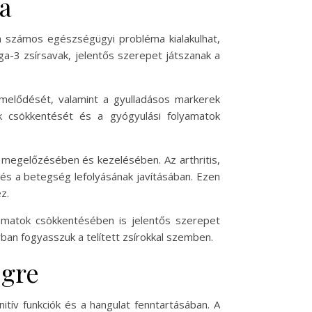
sa
n számos egészségügyi probléma kialakulhat,
ga-3 zsírsavak, jelentős szerepet játszanak a
rmelődését, valamint a gyulladásos markerek
ok csökkentését és a gyógyulási folyamatok
 megelőzésében és kezelésében. Az arthritis,
 és a betegség lefolyásának javításában. Ezen
z.
yamatok csökkentésében is jelentős szerepet
yban fogyasszuk a telített zsírokkal szemben.
égre
tív funkciók és a hangulat fenntartásában. A