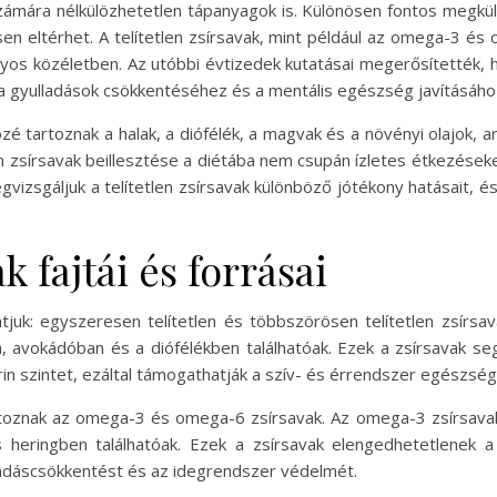
ámára nélkülözhetetlen tápanyagok is. Különösen fontos megkülönb
en eltérhet. A telítetlen zsírsavak, mint például az omega-3 és
yos közéletben. Az utóbbi évtizedek kutatásai megerősítették, h
 gyulladások csökkentéséhez és a mentális egészség javításáho
közé tartoznak a halak, a diófélék, a magvak és a növényi olajok
en zsírsavak beillesztése a diétába nem csupán ízletes étkez
egvizsgáljuk a telítetlen zsírsavak különböző jótékony hatásait
k fajtái és forrásai
atjuk: egyszeresen telítetlen és többszörösen telítetlen zsírsa
an, avokádóban és a diófélékben találhatóak. Ezek a zsírsavak se
rin szintet, ezáltal támogathatják a szív- és érrendszer egészség
rtoznak az omega-3 és omega-6 zsírsavak. Az omega-3 zsírsavak
s heringben találhatóak. Ezek a zsírsavak elengedhetetlenek 
ladáscsökkentést és az idegrendszer védelmét.