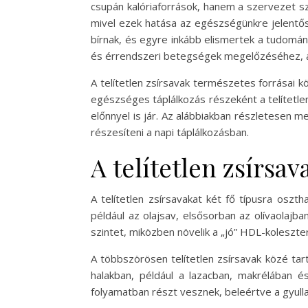
csupán kalóriaforrások, hanem a szervezet sz
mivel ezek hatása az egészségünkre jelentős
bírnak, és egyre inkább elismertek a tudomán
és érrendszeri betegségek megelőzéséhez, a
A telítetlen zsírsavak természetes forrásai 
egészséges táplálkozás részeként a telítetl
előnnyel is jár. Az alábbiakban részletesen m
részesíteni a napi táplálkozásban.
A telítetlen zsírsava
A telítetlen zsírsavakat két fő típusra oszth
például az olajsav, elsősorban az olívaolajb
szintet, miközben növelik a „jó” HDL-koleszte
A többszörösen telítetlen zsírsavak közé ta
halakban, például a lazacban, makrélában é
folyamatban részt vesznek, beleértve a gyul