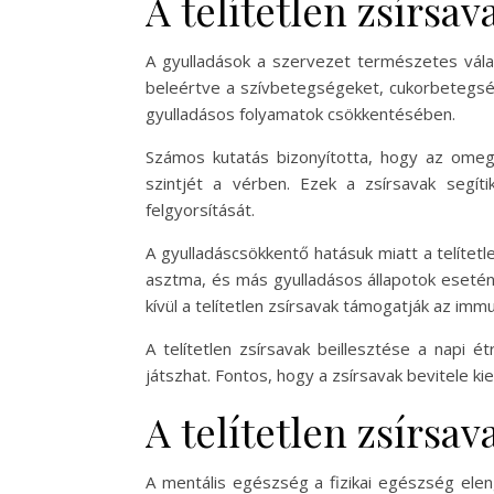
A telítetlen zsírsa
A gyulladások a szervezet természetes vála
beleértve a szívbetegségeket, cukorbetegsége
gyulladásos folyamatok csökkentésében.
Számos kutatás bizonyította, hogy az omega
szintjét a vérben. Ezek a zsírsavak segít
felgyorsítását.
A gyulladáscsökkentő hatásuk miatt a telíte
asztma, és más gyulladásos állapotok esetén 
kívül a telítetlen zsírsavak támogatják az im
A telítetlen zsírsavak beillesztése a napi
játszhat. Fontos, hogy a zsírsavak bevitele ki
A telítetlen zsírsa
A mentális egészség a fizikai egészség elen