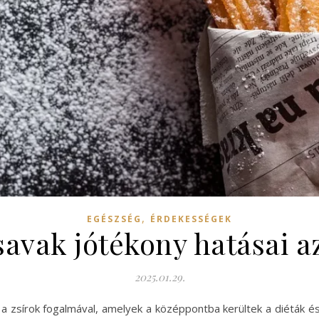
,
EGÉSZSÉG
ÉRDEKESSÉGEK
írsavak jótékony hatásai 
2025.01.29.
 a zsírok fogalmával, amelyek a középpontba kerültek a diéták 