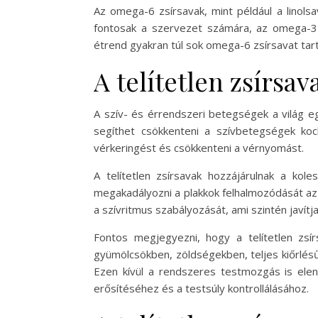
Az omega-6 zsírsavak, mint például a linolsa
fontosak a szervezet számára, az omega-3
étrend gyakran túl sok omega-6 zsírsavat tart
A telítetlen zsírsa
A szív- és érrendszeri betegségek a világ eg
segíthet csökkenteni a szívbetegségek koc
vérkeringést és csökkenteni a vérnyomást.
A telítetlen zsírsavak hozzájárulnak a kol
megakadályozni a plakkok felhalmozódását az a
a szívritmus szabályozását, ami szintén javítj
Fontos megjegyezni, hogy a telítetlen zs
gyümölcsökben, zöldségekben, teljes kiőrlésű
Ezen kívül a rendszeres testmozgás is elen
erősítéséhez és a testsúly kontrollálásához.