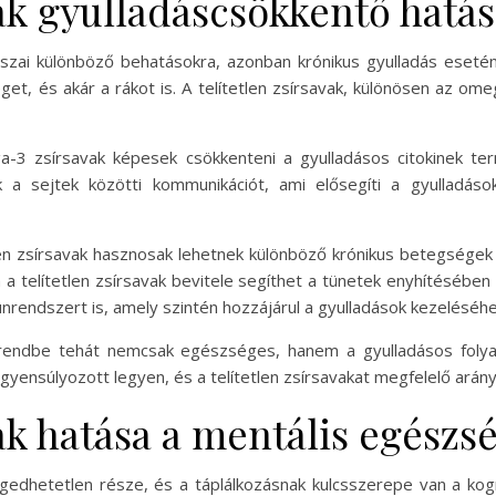
vak gyulladáscsökkentő hatá
szai különböző behatásokra, azonban krónikus gyulladás eseté
t, és akár a rákot is. A telítetlen zsírsavak, különösen az ome
-3 zsírsavak képesek csökkenteni a gyulladásos citokinek te
ik a sejtek közötti kommunikációt, ami elősegíti a gyulladás
tlen zsírsavak hasznosak lehetnek különböző krónikus betegségek
a telítetlen zsírsavak bevitele segíthet a tünetek enyhítésében
munrendszert is, amely szintén hozzájárul a gyulladások kezeléséhe
 étrendbe tehát nemcsak egészséges, hanem a gyulladásos fol
egyensúlyozott legyen, és a telítetlen zsírsavakat megfelelő arán
vak hatása a mentális egészs
gedhetetlen része, és a táplálkozásnak kulcsszerepe van a kogni