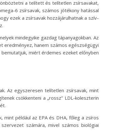
öztetni a telített és telítetlen zsírsavakat,
 omega-6 zsírsavak, számos jótékony hatással
ogy ezek a zsírsavak hozzájárulhatnak a szív-
z.
, amelyek mindegyike gazdag tápanyagokban. Az
éseket eredményez, hanem számos egészségügyi
, és bemutatjuk, miért érdemes ezeket előnyben
vak. Az egyszeresen telítetlen zsírsavak, mint
gítenek csökkenteni a „rossz” LDL-koleszterin
ét.
, mint például az EPA és DHA, főleg a zsíros
a szervezet számára, mivel számos biológiai