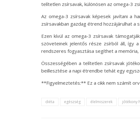
telítetlen zsírsavak, különösen az omega-3 z
Az omega-3 zsírsavak képesek javítani a ha
zsírsavakban gazdag étrend hozzájárulhat a 
Ezen kívül az omega-3 zsírsavak támogatjá
szöveteinek jelentős része zsírból áll, így a
rendszeres fogyasztása segíthet a memória, a
Összességében a telítetlen zsírsavak jótéko
beillesztése a napi étrendbe tehát egy egysze
**Figyelmeztetés:** Ez a cikk nem számít or
diéta
egészség
élelmiszerek
jótékony 