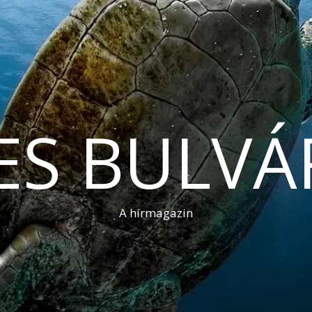
ES BULVÁ
A hírmagazin