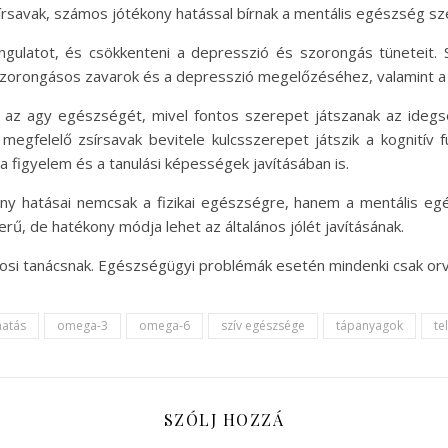
sírsavak, számos jótékony hatással bírnak a mentális egészség s
ngulatot, és csökkenteni a depresszió és szorongás tüneteit
szorongásos zavarok és a depresszió megelőzéséhez, valamint a
k az agy egészségét, mivel fontos szerepet játszanak az ideg
 megfelelő zsírsavak bevitele kulcsszerepet játszik a kognitív f
 figyelem és a tanulási képességek javításában is.
ny hatásai nemcsak a fizikai egészségre, hanem a mentális egész
rű, de hatékony módja lehet az általános jólét javításának.
vosi tanácsnak. Egészségügyi problémák esetén mindenki csak or
hatás
omega-3
omega-6
szív egészsége
tápanyagok
te
SZÓLJ HOZZÁ