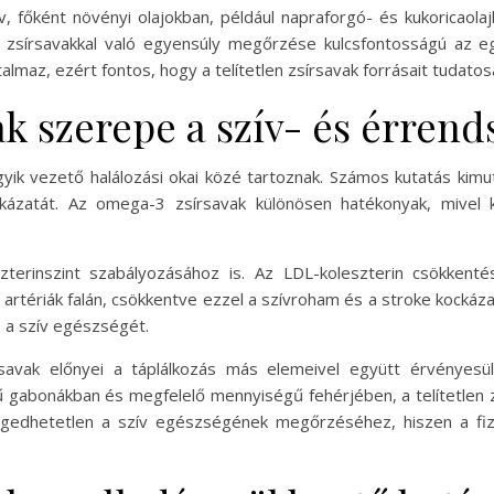
v, főként növényi olajokban, például napraforgó- és kukoricaolaj
 zsírsavakkal való egyensúly megőrzése kulcsfontosságú az
almaz, ezért fontos, hogy a telítetlen zsírsavak forrásait tudato
vak szerepe a szív- és érren
yik vezető halálozási okai közé tartoznak. Számos kutatás kimut
kázatát. Az omega-3 zsírsavak különösen hatékonyak, mivel ké
eszterinszint szabályozásához is. Az LDL-koleszterin csökken
rtériák falán, csökkentve ezzel a szívroham és a stroke kockázat
a a szív egészségét.
írsavak előnyei a táplálkozás más elemeivel együtt érvényes
 gabonákban és megfelelő mennyiségű fehérjében, a telítetlen zs
gedhetetlen a szív egészségének megőrzéséhez, hiszen a fizika