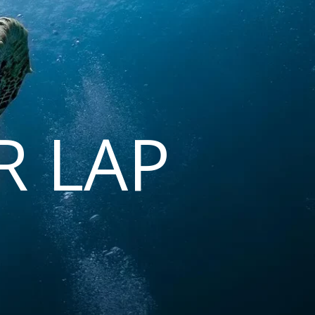
R LAP