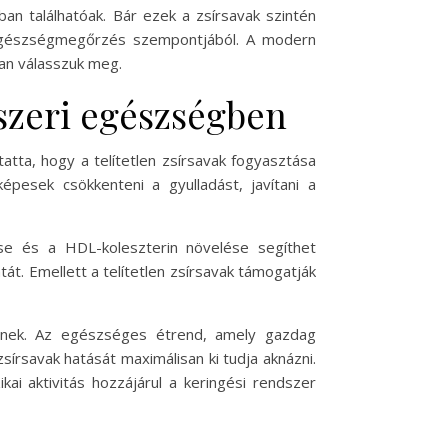
ban találhatóak. Bár ezek a zsírsavak szintén
 egészségmegőrzés szempontjából. A modern
san válasszuk meg.
dszeri egészségben
atta, hogy a telítetlen zsírsavak fogyasztása
pesek csökkenteni a gyulladást, javítani a
tése és a HDL-koleszterin növelése segíthet
át. Emellett a telítetlen zsírsavak támogatják
ülnek. Az egészséges étrend, amely gazdag
írsavak hatását maximálisan ki tudja aknázni.
i aktivitás hozzájárul a keringési rendszer