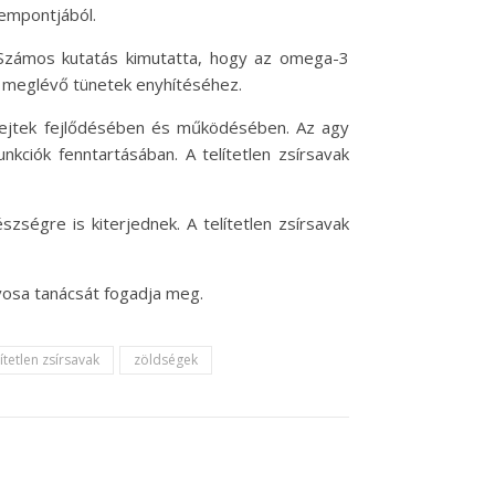
zempontjából.
. Számos kutatás kimutatta, hogy az omega-3
 meglévő tünetek enyhítéséhez.
sejtek fejlődésében és működésében. Az agy
unkciók fenntartásában. A telítetlen zsírsavak
ségre is kiterjednek. A telítetlen zsírsavak
vosa tanácsát fogadja meg.
lítetlen zsírsavak
zöldségek