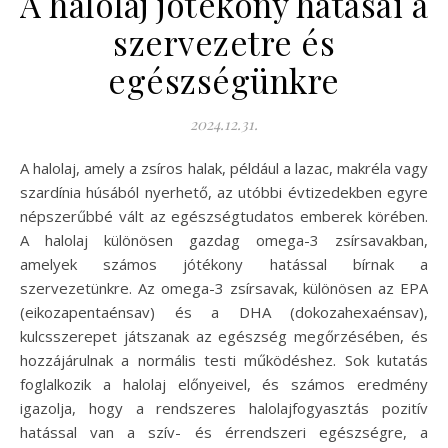
A halolaj jótékony hatásai a
szervezetre és
egészségünkre
2024.12.31.
A halolaj, amely a zsíros halak, például a lazac, makréla vagy
szardínia húsából nyerhető, az utóbbi évtizedekben egyre
népszerűbbé vált az egészségtudatos emberek körében.
A halolaj különösen gazdag omega-3 zsírsavakban,
amelyek számos jótékony hatással bírnak a
szervezetünkre. Az omega-3 zsírsavak, különösen az EPA
(eikozapentaénsav) és a DHA (dokozahexaénsav),
kulcsszerepet játszanak az egészség megőrzésében, és
hozzájárulnak a normális testi működéshez. Sok kutatás
foglalkozik a halolaj előnyeivel, és számos eredmény
igazolja, hogy a rendszeres halolajfogyasztás pozitív
hatással van a szív- és érrendszeri egészségre, a