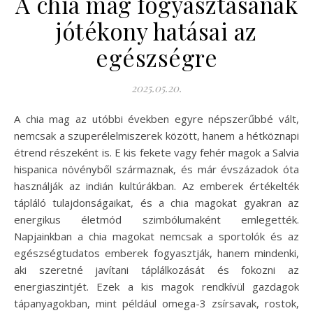
A chia mag fogyasztásának
jótékony hatásai az
egészségre
2025.05.20.
A chia mag az utóbbi években egyre népszerűbbé vált,
nemcsak a szuperélelmiszerek között, hanem a hétköznapi
étrend részeként is. E kis fekete vagy fehér magok a Salvia
hispanica növényből származnak, és már évszázadok óta
használják az indián kultúrákban. Az emberek értékelték
tápláló tulajdonságaikat, és a chia magokat gyakran az
energikus életmód szimbólumaként emlegették.
Napjainkban a chia magokat nemcsak a sportolók és az
egészségtudatos emberek fogyasztják, hanem mindenki,
aki szeretné javítani táplálkozását és fokozni az
energiaszintjét. Ezek a kis magok rendkívül gazdagok
tápanyagokban, mint például omega-3 zsírsavak, rostok,