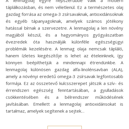
A lenmagolaj egyre népszerűbbé válik a modern
táplálkozásban, és nem véletlenül. Ez a természetes olaj
gazdag forrása az omega-3 zsírsavaknak, antioxidánsoknak
és egyéb tápanyagoknak, amelyek számos jótékony
hatással bírnak a szervezetre. A lenmagolaj a len növény
magjából készül, és a hagyományos gyógyászatban
évezredek óta használják különféle egészségügyi
problémák kezelésére. A lenmag olaja nemcsak tápláló,
hanem ízletes kiegészítője is lehet az ételeinknek, így
könnyen beépíthetjük a mindennapi étrendünkbe. A
lenmagolaj különösen gazdag alfa-linolénsavban (ALA),
amely a növényi eredetű omega-3 zsírsavak legfontosabb
formája. Ez az összetevő kulcsszerepet játszik a szív- és
érrendszeri egészség fenntartásában, a gyulladások
csökkentésében és a bélrendszer működésének
javításában. Emellett a lenmagolaj antioxidánsokat is
tartalmaz, amelyek segítenek a sejtek…