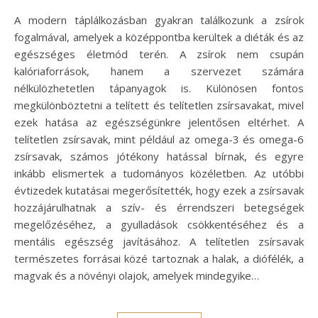
A modern táplálkozásban gyakran találkozunk a zsírok
fogalmával, amelyek a középpontba kerültek a diéták és az
egészséges életmód terén. A zsírok nem csupán
kalóriaforrások, hanem a szervezet számára
nélkülözhetetlen tápanyagok is. Különösen fontos
megkülönböztetni a telített és telítetlen zsírsavakat, mivel
ezek hatása az egészségünkre jelentősen eltérhet. A
telítetlen zsírsavak, mint például az omega-3 és omega-6
zsírsavak, számos jótékony hatással bírnak, és egyre
inkább elismertek a tudományos közéletben. Az utóbbi
évtizedek kutatásai megerősítették, hogy ezek a zsírsavak
hozzájárulhatnak a szív- és érrendszeri betegségek
megelőzéséhez, a gyulladások csökkentéséhez és a
mentális egészség javításához. A telítetlen zsírsavak
természetes forrásai közé tartoznak a halak, a diófélék, a
magvak és a növényi olajok, amelyek mindegyike…