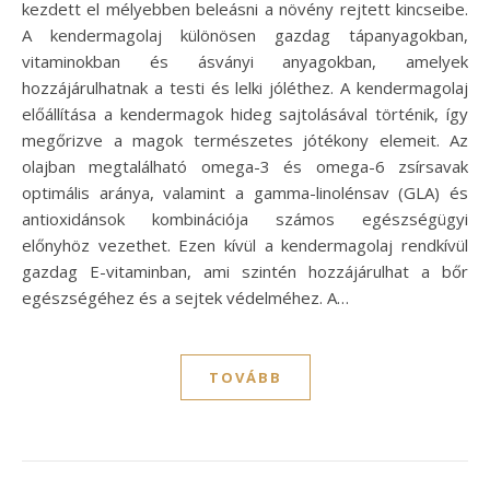
kezdett el mélyebben beleásni a növény rejtett kincseibe.
A kendermagolaj különösen gazdag tápanyagokban,
vitaminokban és ásványi anyagokban, amelyek
hozzájárulhatnak a testi és lelki jóléthez. A kendermagolaj
előállítása a kendermagok hideg sajtolásával történik, így
megőrizve a magok természetes jótékony elemeit. Az
olajban megtalálható omega-3 és omega-6 zsírsavak
optimális aránya, valamint a gamma-linolénsav (GLA) és
antioxidánsok kombinációja számos egészségügyi
előnyhöz vezethet. Ezen kívül a kendermagolaj rendkívül
gazdag E-vitaminban, ami szintén hozzájárulhat a bőr
egészségéhez és a sejtek védelméhez. A…
TOVÁBB