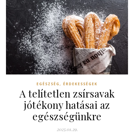
,
EGÉSZSÉG
ÉRDEKESSÉGEK
A telítetlen zsírsavak
jótékony hatásai az
egészségünkre
2025.01.29.