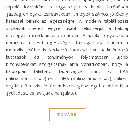
tápláló forrásként is fogyasztják. A halolaj különösen
gazdag omega-3 zsírsavakban, amelyek számos jótékony
hatással bírnak az egészségre. A modern táplálkozási
szokások mellett egyre inkább felismerjük a halolaj
szerepét a mindennapi étrendben. A halolaj fogyasztása
nemcsak a testi egészséget támogathatja, hanem a
mentális jólétre is kedvező hatással van. A különböző
kutatások és tanulmányok folyamatosan újabb
bizonyítékokat szolgáltatnak arra vonatkozóan, hogy a
halolajban található tápanyagok, mint az EPA
(eikozapentaénsav) és a DHA (dokozahexaénsav), miként
segítik elő a szív- és érrendszeri egészséget, csökkentik a
gyulladást, és javítják a hangulatot.…
TOVÁBB