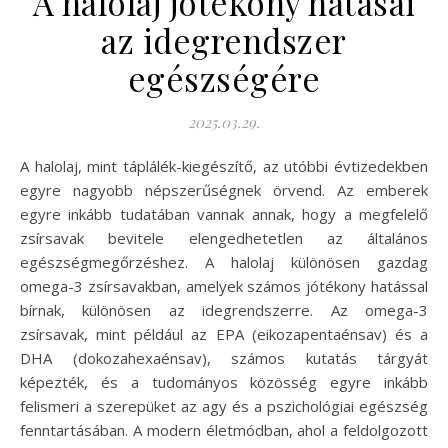
A halolaj jótékony hatásai
az idegrendszer
egészségére
2025.03.29.
A halolaj, mint táplálék-kiegészítő, az utóbbi évtizedekben
egyre nagyobb népszerűségnek örvend. Az emberek
egyre inkább tudatában vannak annak, hogy a megfelelő
zsírsavak bevitele elengedhetetlen az általános
egészségmegőrzéshez. A halolaj különösen gazdag
omega-3 zsírsavakban, amelyek számos jótékony hatással
bírnak, különösen az idegrendszerre. Az omega-3
zsírsavak, mint például az EPA (eikozapentaénsav) és a
DHA (dokozahexaénsav), számos kutatás tárgyát
képezték, és a tudományos közösség egyre inkább
felismeri a szerepüket az agy és a pszichológiai egészség
fenntartásában. A modern életmódban, ahol a feldolgozott