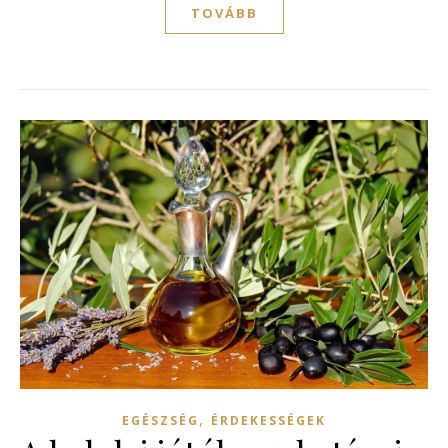
TOVÁBB
,
EGÉSZSÉG
ÉRDEKESSÉGEK