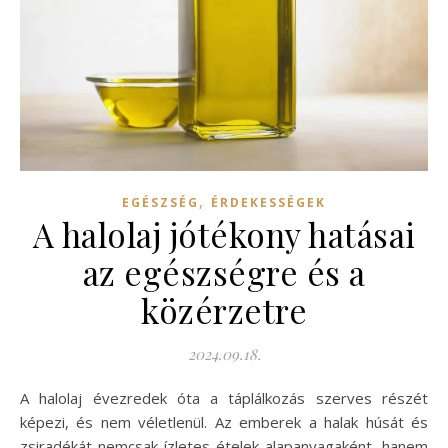
,
EGÉSZSÉG
ÉRDEKESSÉGEK
A halolaj jótékony hatásai
az egészségre és a
közérzetre
2024.09.18.
A halolaj évezredek óta a táplálkozás szerves részét
képezi, és nem véletlenül. Az emberek a halak húsát és
zsiradékát nemcsak ízletes ételek alapanyagaként, hanem