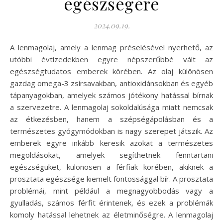
egészségére
2024.09.19.
A lenmagolaj, amely a lenmag préselésével nyerhető, az
utóbbi évtizedekben egyre népszerűbbé vált az
egészségtudatos emberek körében. Az olaj különösen
gazdag omega-3 zsírsavakban, antioxidánsokban és egyéb
tápanyagokban, amelyek számos jótékony hatással bírnak
a szervezetre. A lenmagolaj sokoldalúsága miatt nemcsak
az étkezésben, hanem a szépségápolásban és a
természetes gyógymódokban is nagy szerepet játszik. Az
emberek egyre inkább keresik azokat a természetes
megoldásokat, amelyek segíthetnek fenntartani
egészségüket, különösen a férfiak körében, akiknek a
prosztata egészsége kiemelt fontossággal bír. A prosztata
problémái, mint például a megnagyobbodás vagy a
gyulladás, számos férfit érintenek, és ezek a problémák
komoly hatással lehetnek az életminőségre. A lenmagolaj