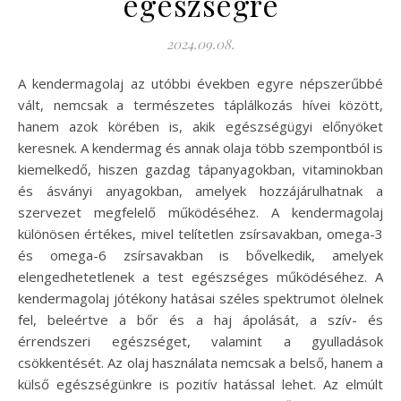
egészségre
2024.09.08.
A kendermagolaj az utóbbi években egyre népszerűbbé
vált, nemcsak a természetes táplálkozás hívei között,
hanem azok körében is, akik egészségügyi előnyöket
keresnek. A kendermag és annak olaja több szempontból is
kiemelkedő, hiszen gazdag tápanyagokban, vitaminokban
és ásványi anyagokban, amelyek hozzájárulhatnak a
szervezet megfelelő működéséhez. A kendermagolaj
különösen értékes, mivel telítetlen zsírsavakban, omega-3
és omega-6 zsírsavakban is bővelkedik, amelyek
elengedhetetlenek a test egészséges működéséhez. A
kendermagolaj jótékony hatásai széles spektrumot ölelnek
fel, beleértve a bőr és a haj ápolását, a szív- és
érrendszeri egészséget, valamint a gyulladások
csökkentését. Az olaj használata nemcsak a belső, hanem a
külső egészségünkre is pozitív hatással lehet. Az elmúlt