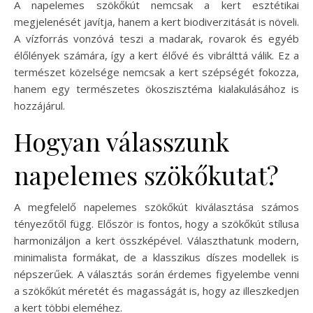
A napelemes szökőkút nemcsak a kert esztétikai
megjelenését javítja, hanem a kert biodiverzitását is növeli.
A vízforrás vonzóvá teszi a madarak, rovarok és egyéb
élőlények számára, így a kert élővé és vibrálttá válik. Ez a
természet közelsége nemcsak a kert szépségét fokozza,
hanem egy természetes ökoszisztéma kialakulásához is
hozzájárul.
Hogyan válasszunk
napelemes szökőkutat?
A megfelelő napelemes szökőkút kiválasztása számos
tényezőtől függ. Először is fontos, hogy a szökőkút stílusa
harmonizáljon a kert összképével. Választhatunk modern,
minimalista formákat, de a klasszikus díszes modellek is
népszerűek. A választás során érdemes figyelembe venni
a szökőkút méretét és magasságát is, hogy az illeszkedjen
a kert többi eleméhez.