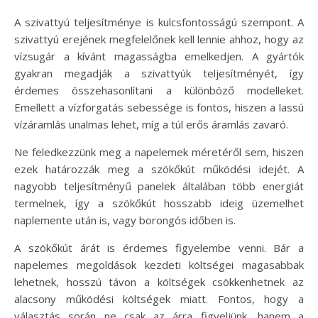
A szivattyú teljesítménye is kulcsfontosságú szempont. A
szivattyú erejének megfelelőnek kell lennie ahhoz, hogy az
vízsugár a kívánt magasságba emelkedjen. A gyártók
gyakran megadják a szivattyúk teljesítményét, így
érdemes összehasonlítani a különböző modelleket.
Emellett a vízforgatás sebessége is fontos, hiszen a lassú
vízáramlás unalmas lehet, míg a túl erős áramlás zavaró.
Ne feledkezzünk meg a napelemek méretéről sem, hiszen
ezek határozzák meg a szökőkút működési idejét. A
nagyobb teljesítményű panelek általában több energiát
termelnek, így a szökőkút hosszabb ideig üzemelhet
naplemente után is, vagy borongós időben is.
A szökőkút árát is érdemes figyelembe venni. Bár a
napelemes megoldások kezdeti költségei magasabbak
lehetnek, hosszú távon a költségek csökkenhetnek az
alacsony működési költségek miatt. Fontos, hogy a
választás során ne csak az árra figyeljünk, hanem a