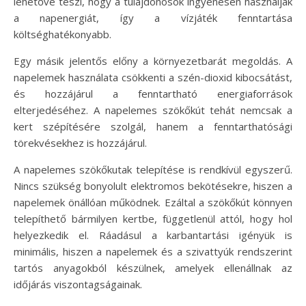
lehetővé teszi, hogy a tulajdonosok ingyenesen használják
a napenergiát, így a vízjáték fenntartása
költséghatékonyabb.
Egy másik jelentős előny a környezetbarát megoldás. A
napelemek használata csökkenti a szén-dioxid kibocsátást,
és hozzájárul a fenntartható energiaforrások
elterjedéséhez. A napelemes szökőkút tehát nemcsak a
kert szépítésére szolgál, hanem a fenntarthatósági
törekvésekhez is hozzájárul.
A napelemes szökőkutak telepítése is rendkívül egyszerű.
Nincs szükség bonyolult elektromos bekötésekre, hiszen a
napelemek önállóan működnek. Ezáltal a szökőkút könnyen
telepíthető bármilyen kertbe, függetlenül attól, hogy hol
helyezkedik el. Ráadásul a karbantartási igényük is
minimális, hiszen a napelemek és a szivattyúk rendszerint
tartós anyagokból készülnek, amelyek ellenállnak az
időjárás viszontagságainak.