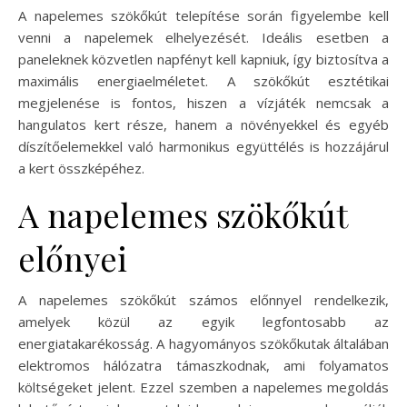
A napelemes szökőkút telepítése során figyelembe kell
venni a napelemek elhelyezését. Ideális esetben a
paneleknek közvetlen napfényt kell kapniuk, így biztosítva a
maximális energiaelméletet. A szökőkút esztétikai
megjelenése is fontos, hiszen a vízjáték nemcsak a
hangulatos kert része, hanem a növényekkel és egyéb
díszítőelemekkel való harmonikus együttélés is hozzájárul
a kert összképéhez.
A napelemes szökőkút
előnyei
A napelemes szökőkút számos előnnyel rendelkezik,
amelyek közül az egyik legfontosabb az
energiatakarékosság. A hagyományos szökőkutak általában
elektromos hálózatra támaszkodnak, ami folyamatos
költségeket jelent. Ezzel szemben a napelemes megoldás