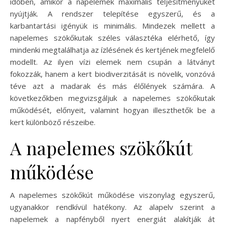
időben, amikor a napelemek maximális teljesítményüket
nyújtják. A rendszer telepítése egyszerű, és a
karbantartási igényük is minimális. Mindezek mellett a
napelemes szökőkutak széles választéka elérhető, így
mindenki megtalálhatja az ízlésének és kertjének megfelelő
modellt. Az ilyen vízi elemek nem csupán a látványt
fokozzák, hanem a kert biodiverzitását is növelik, vonzóvá
téve azt a madarak és más élőlények számára. A
következőkben megvizsgáljuk a napelemes szökőkutak
működését, előnyeit, valamint hogyan illeszthetők be a
kert különböző részeibe.
A napelemes szökőkút
működése
A napelemes szökőkút működése viszonylag egyszerű,
ugyanakkor rendkívül hatékony. Az alapelv szerint a
napelemek a napfényből nyert energiát alakítják át