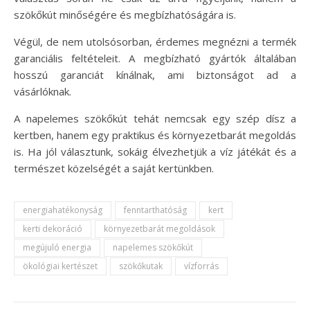
szökőkút minőségére és megbízhatóságára is.
Végül, de nem utolsósorban, érdemes megnézni a termék
garanciális feltételeit. A megbízható gyártók általában
hosszú garanciát kínálnak, ami biztonságot ad a
vásárlóknak.
A napelemes szökőkút tehát nemcsak egy szép dísz a
kertben, hanem egy praktikus és környezetbarát megoldás
is. Ha jól választunk, sokáig élvezhetjük a víz játékát és a
természet közelségét a saját kertünkben.
energiahatékonyság
fenntarthatóság
kert
kerti dekoráció
környezetbarát megoldások
megújuló energia
napelemes szökőkút
ökológiai kertészet
szökőkutak
vízforrás