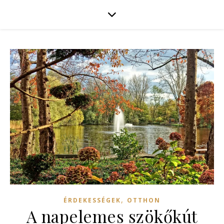
,
ÉRDEKESSÉGEK
OTTHON
A napelemes szökőkút