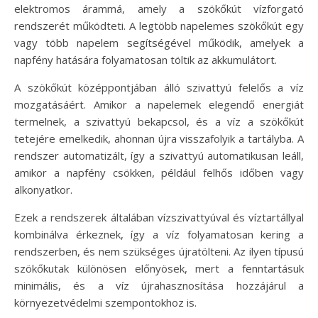
elektromos árammá, amely a szökőkút vízforgató
rendszerét működteti. A legtöbb napelemes szökőkút egy
vagy több napelem segítségével működik, amelyek a
napfény hatására folyamatosan töltik az akkumulátort.
A szökőkút középpontjában álló szivattyú felelős a víz
mozgatásáért. Amikor a napelemek elegendő energiát
termelnek, a szivattyú bekapcsol, és a víz a szökőkút
tetejére emelkedik, ahonnan újra visszafolyik a tartályba. A
rendszer automatizált, így a szivattyú automatikusan leáll,
amikor a napfény csökken, például felhős időben vagy
alkonyatkor.
Ezek a rendszerek általában vízszivattyúval és víztartállyal
kombinálva érkeznek, így a víz folyamatosan kering a
rendszerben, és nem szükséges újratölteni. Az ilyen típusú
szökőkutak különösen előnyösek, mert a fenntartásuk
minimális, és a víz újrahasznosítása hozzájárul a
környezetvédelmi szempontokhoz is.