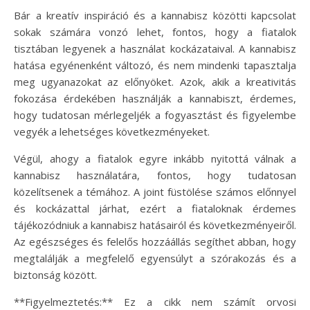
Bár a kreatív inspiráció és a kannabisz közötti kapcsolat
sokak számára vonzó lehet, fontos, hogy a fiatalok
tisztában legyenek a használat kockázataival. A kannabisz
hatása egyénenként változó, és nem mindenki tapasztalja
meg ugyanazokat az előnyöket. Azok, akik a kreativitás
fokozása érdekében használják a kannabiszt, érdemes,
hogy tudatosan mérlegeljék a fogyasztást és figyelembe
vegyék a lehetséges következményeket.
Végül, ahogy a fiatalok egyre inkább nyitottá válnak a
kannabisz használatára, fontos, hogy tudatosan
közelítsenek a témához. A joint füstölése számos előnnyel
és kockázattal járhat, ezért a fiataloknak érdemes
tájékozódniuk a kannabisz hatásairól és következményeiről.
Az egészséges és felelős hozzáállás segíthet abban, hogy
megtalálják a megfelelő egyensúlyt a szórakozás és a
biztonság között.
**Figyelmeztetés:** Ez a cikk nem számít orvosi