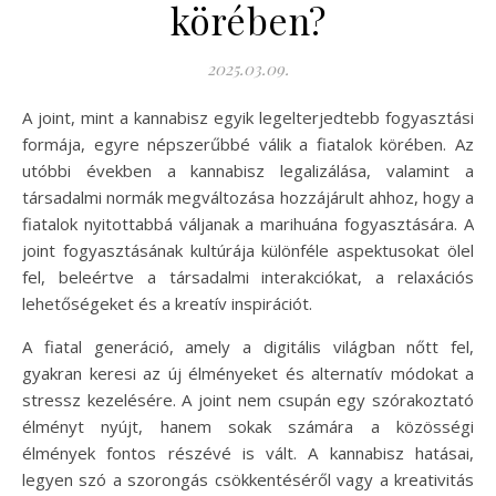
körében?
2025.03.09.
A joint, mint a kannabisz egyik legelterjedtebb fogyasztási
formája, egyre népszerűbbé válik a fiatalok körében. Az
utóbbi években a kannabisz legalizálása, valamint a
társadalmi normák megváltozása hozzájárult ahhoz, hogy a
fiatalok nyitottabbá váljanak a marihuána fogyasztására. A
joint fogyasztásának kultúrája különféle aspektusokat ölel
fel, beleértve a társadalmi interakciókat, a relaxációs
lehetőségeket és a kreatív inspirációt.
A fiatal generáció, amely a digitális világban nőtt fel,
gyakran keresi az új élményeket és alternatív módokat a
stressz kezelésére. A joint nem csupán egy szórakoztató
élményt nyújt, hanem sokak számára a közösségi
élmények fontos részévé is vált. A kannabisz hatásai,
legyen szó a szorongás csökkentéséről vagy a kreativitás