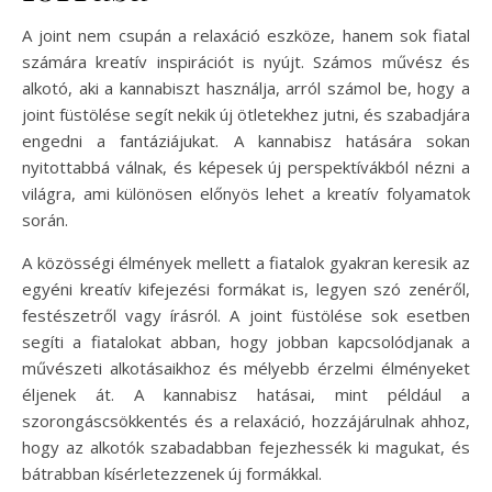
A joint nem csupán a relaxáció eszköze, hanem sok fiatal
számára kreatív inspirációt is nyújt. Számos művész és
alkotó, aki a kannabiszt használja, arról számol be, hogy a
joint füstölése segít nekik új ötletekhez jutni, és szabadjára
engedni a fantáziájukat. A kannabisz hatására sokan
nyitottabbá válnak, és képesek új perspektívákból nézni a
világra, ami különösen előnyös lehet a kreatív folyamatok
során.
A közösségi élmények mellett a fiatalok gyakran keresik az
egyéni kreatív kifejezési formákat is, legyen szó zenéről,
festészetről vagy írásról. A joint füstölése sok esetben
segíti a fiatalokat abban, hogy jobban kapcsolódjanak a
művészeti alkotásaikhoz és mélyebb érzelmi élményeket
éljenek át. A kannabisz hatásai, mint például a
szorongáscsökkentés és a relaxáció, hozzájárulnak ahhoz,
hogy az alkotók szabadabban fejezhessék ki magukat, és
bátrabban kísérletezzenek új formákkal.