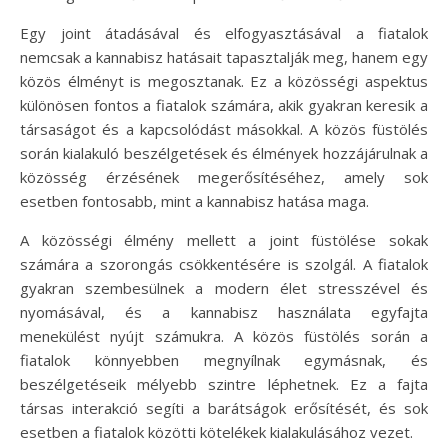
Egy joint átadásával és elfogyasztásával a fiatalok
nemcsak a kannabisz hatásait tapasztalják meg, hanem egy
közös élményt is megosztanak. Ez a közösségi aspektus
különösen fontos a fiatalok számára, akik gyakran keresik a
társaságot és a kapcsolódást másokkal. A közös füstölés
során kialakuló beszélgetések és élmények hozzájárulnak a
közösség érzésének megerősítéséhez, amely sok
esetben fontosabb, mint a kannabisz hatása maga.
A közösségi élmény mellett a joint füstölése sokak
számára a szorongás csökkentésére is szolgál. A fiatalok
gyakran szembesülnek a modern élet stresszével és
nyomásával, és a kannabisz használata egyfajta
menekülést nyújt számukra. A közös füstölés során a
fiatalok könnyebben megnyílnak egymásnak, és
beszélgetéseik mélyebb szintre léphetnek. Ez a fajta
társas interakció segíti a barátságok erősítését, és sok
esetben a fiatalok közötti kötelékek kialakulásához vezet.