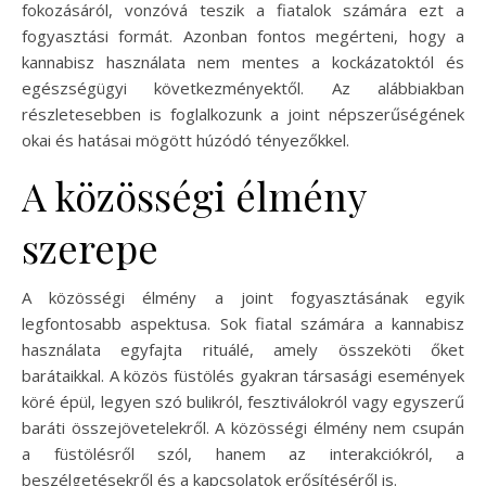
fokozásáról, vonzóvá teszik a fiatalok számára ezt a
fogyasztási formát. Azonban fontos megérteni, hogy a
kannabisz használata nem mentes a kockázatoktól és
egészségügyi következményektől. Az alábbiakban
részletesebben is foglalkozunk a joint népszerűségének
okai és hatásai mögött húzódó tényezőkkel.
A közösségi élmény
szerepe
A közösségi élmény a joint fogyasztásának egyik
legfontosabb aspektusa. Sok fiatal számára a kannabisz
használata egyfajta rituálé, amely összeköti őket
barátaikkal. A közös füstölés gyakran társasági események
köré épül, legyen szó bulikról, fesztiválokról vagy egyszerű
baráti összejövetelekről. A közösségi élmény nem csupán
a füstölésről szól, hanem az interakciókról, a
beszélgetésekről és a kapcsolatok erősítéséről is.