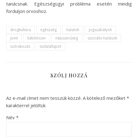
tanácsnak. Egészségügyi probléma esetén mindig
forduljon orvoshoz.
drogkultúra
egészség
fiatalok
jogszabályok
joint
kábítószer
népszerűség
szociális hatások
szórakozás
tudatállapot
SZÓLJ HOZZÁ
Az e-mail címet nem tesszük közzé.
A kötelező mezőket
*
karakterrel jelöltük
Név
*