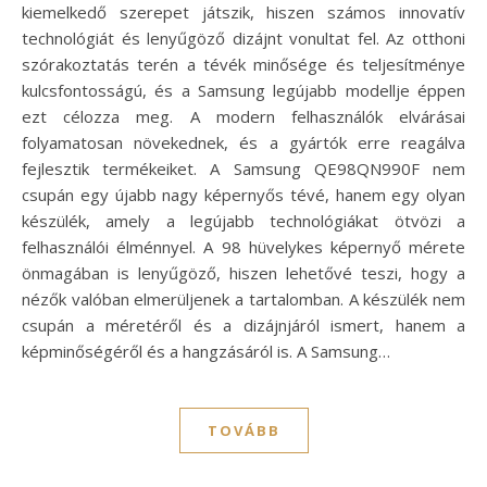
kiemelkedő szerepet játszik, hiszen számos innovatív
technológiát és lenyűgöző dizájnt vonultat fel. Az otthoni
szórakoztatás terén a tévék minősége és teljesítménye
kulcsfontosságú, és a Samsung legújabb modellje éppen
ezt célozza meg. A modern felhasználók elvárásai
folyamatosan növekednek, és a gyártók erre reagálva
fejlesztik termékeiket. A Samsung QE98QN990F nem
csupán egy újabb nagy képernyős tévé, hanem egy olyan
készülék, amely a legújabb technológiákat ötvözi a
felhasználói élménnyel. A 98 hüvelykes képernyő mérete
önmagában is lenyűgöző, hiszen lehetővé teszi, hogy a
nézők valóban elmerüljenek a tartalomban. A készülék nem
csupán a méretéről és a dizájnjáról ismert, hanem a
képminőségéről és a hangzásáról is. A Samsung…
TOVÁBB