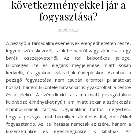
következményekkel jár a
fogyasztása?
2026.01.22.
A pezsgő a társadalmi események elengedhetetlen része,
legyen szó esküvőről, születésnapról vagy akár csak egy
baráti összejövetelről. Az ital buborékos jellege,
különleges íze és elegáns megjelenése miatt sokan
kedvelik, és gyakran választják ünnepléskor. Azonban a
pezsgő fogyasztása nem csupán örömteli pillanatokat
hozhat, hanem különféle hatásokat is gyakorolhat a testre
és a lélekre. A szén-dioxid tartalma miatt pezsgőitalunk
különböző élményeket nyújt, ami miatt sokan a szórakozás
szimbólumának tartják. Ugyanakkor fontos megérteni,
hogy a pezsgő, mint bármilyen alkoholos ital, mértékkel
fogyasztandó. Az ital hatásai nemcsak az ízére, hanem a
közérzetünkre és egészségünkre is kihatnak. Az