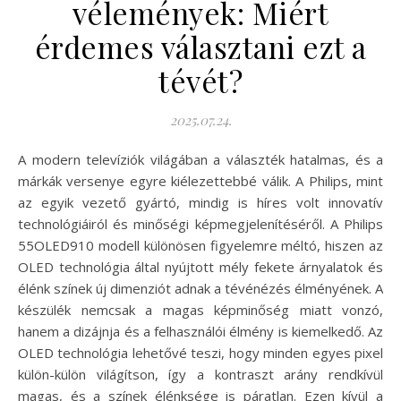
vélemények: Miért
érdemes választani ezt a
tévét?
2025.07.24.
A modern televíziók világában a választék hatalmas, és a
márkák versenye egyre kiélezettebbé válik. A Philips, mint
az egyik vezető gyártó, mindig is híres volt innovatív
technológiáiról és minőségi képmegjelenítéséről. A Philips
55OLED910 modell különösen figyelemre méltó, hiszen az
OLED technológia által nyújtott mély fekete árnyalatok és
élénk színek új dimenziót adnak a tévénézés élményének. A
készülék nemcsak a magas képminőség miatt vonzó,
hanem a dizájnja és a felhasználói élmény is kiemelkedő. Az
OLED technológia lehetővé teszi, hogy minden egyes pixel
külön-külön világítson, így a kontraszt arány rendkívül
magas, és a színek élénksége is páratlan. Ezen kívül a