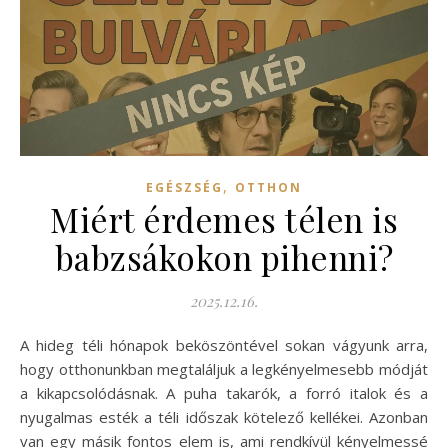
,
EGÉSZSÉG
OTTHON
Miért érdemes télen is
babzsákokon pihenni?
2025.12.16.
A hideg téli hónapok beköszöntével sokan vágyunk arra,
hogy otthonunkban megtaláljuk a legkényelmesebb módját
a kikapcsolódásnak. A puha takarók, a forró italok és a
nyugalmas esték a téli időszak kötelező kellékei. Azonban
van egy másik fontos elem is, ami rendkívül kényelmessé