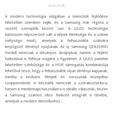
2025.07.26.
A modern technológia világában a televíziók fejlődése
hihetetlen ütemben zajlik, és a Samsung már régóta a
vezető szereplők között van. A QLED technológia
különösen népszerűvé vált a képek élénksége és a színek
mélysége miatt, amelyek a felhasználók számára
lenyűgöző élményt nyújtanak. Az új Samsung QE83S90D
modell nemcsak a látványos dizájnjával, hanem a fejlett
funkcióival is felhívja magára a figyelmet. A QLED panelek
hihetetlen színhűsége és a HDR támogatás kombinációja
lehetővé teszi, hogy a felhasználók olyan élményt kapjanak,
mintha a kedvenc filmjeik és sorozataik közepébe
csöppennének. A készülék nemcsak a szórakoztatásra,
hanem a mindennapi használatra is ideális választás, hiszen
a Samsung számos okos funkciót integrált a tévébe,
amelyek a modern életstílushoz…