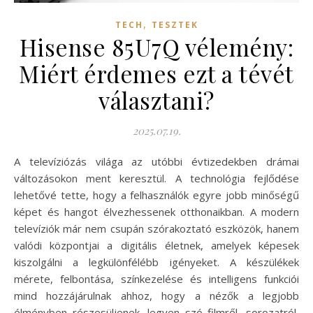
,
TECH
TESZTEK
Hisense 85U7Q vélemény:
Miért érdemes ezt a tévét
választani?
2025.07.19.
A televíziózás világa az utóbbi évtizedekben drámai
változásokon ment keresztül. A technológia fejlődése
lehetővé tette, hogy a felhasználók egyre jobb minőségű
képet és hangot élvezhessenek otthonaikban. A modern
televíziók már nem csupán szórakoztató eszközök, hanem
valódi központjai a digitális életnek, amelyek képesek
kiszolgálni a legkülönfélébb igényeket. A készülékek
mérete, felbontása, színkezelése és intelligens funkciói
mind hozzájárulnak ahhoz, hogy a nézők a legjobb
élményben részesüljenek, legyen szó filmről, sorozatról,