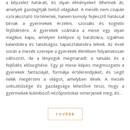
a képzelet határait, és olyan élményeket élhetnek át,
amelyek gazdagítják belső világukat. A mesék nem csupán
szórakoztató történetek, hanem komoly fejlesztő hatással
bírnak a gyermekek érzelmi, szociális és kognitív
fejlődésére. A gyerekek számára a mese egy olyan
mágikus kapu, amelyen belépve új barátokra, izgalmas
kalandokra és tanulságos tapasztalatokra lelnek. Az évek
során a mesék szerepe a gyerekek életében folyamatosan
változott, de a lényegük megmaradt: a tanulás és a
fejlődés elősegítése. Egy jó mese képes megmozgatni a
gyerekek fantáziáját, formálja értékrendjüket, és segít
nekik megérteni a világot, amelyben élnek. A mesék
sokszínűsége és gazdagsága lehetővé teszi, hogy a
gyermekek különböző nézőpontokat ismerjenek meg, és…
TOVÁBB