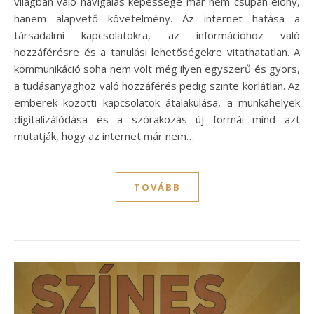
világban való navigálás képessége már nem csupán előny,
hanem alapvető követelmény. Az internet hatása a
társadalmi kapcsolatokra, az információhoz való
hozzáférésre és a tanulási lehetőségekre vitathatatlan. A
kommunikáció soha nem volt még ilyen egyszerű és gyors,
a tudásanyaghoz való hozzáférés pedig szinte korlátlan. Az
emberek közötti kapcsolatok átalakulása, a munkahelyek
digitalizálódása és a szórakozás új formái mind azt
mutatják, hogy az internet már nem…
TOVÁBB