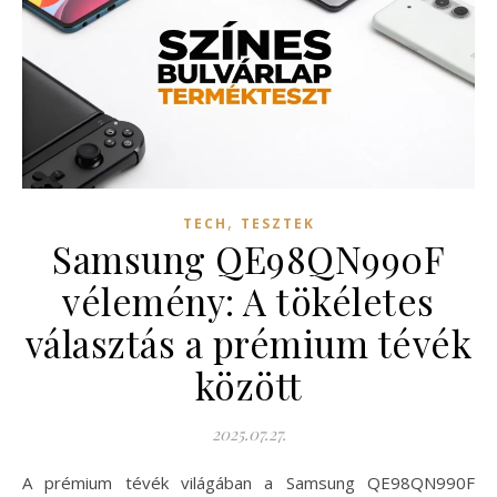
,
TECH
TESZTEK
Samsung QE98QN990F
vélemény: A tökéletes
választás a prémium tévék
között
2025.07.27.
A prémium tévék világában a Samsung QE98QN990F