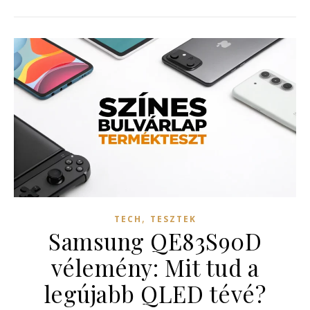
,
TECH
TESZTEK
Samsung QE83S90D
vélemény: Mit tud a
legújabb QLED tévé?