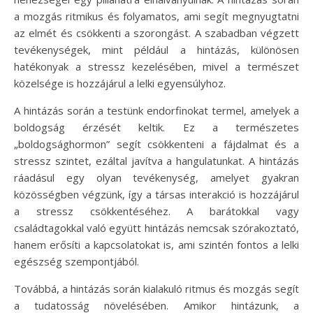
a mozgás ritmikus és folyamatos, ami segít megnyugtatni
az elmét és csökkenti a szorongást. A szabadban végzett
tevékenységek, mint például a hintázás, különösen
hatékonyak a stressz kezelésében, mivel a természet
közelsége is hozzájárul a lelki egyensúlyhoz.
A hintázás során a testünk endorfinokat termel, amelyek a
boldogság érzését keltik. Ez a természetes
„boldogsághormon” segít csökkenteni a fájdalmat és a
stressz szintet, ezáltal javítva a hangulatunkat. A hintázás
ráadásul egy olyan tevékenység, amelyet gyakran
közösségben végzünk, így a társas interakció is hozzájárul
a stressz csökkentéséhez. A barátokkal vagy
családtagokkal való együtt hintázás nemcsak szórakoztató,
hanem erősíti a kapcsolatokat is, ami szintén fontos a lelki
egészség szempontjából.
Továbbá, a hintázás során kialakuló ritmus és mozgás segít
a tudatosság növelésében. Amikor hintázunk, a