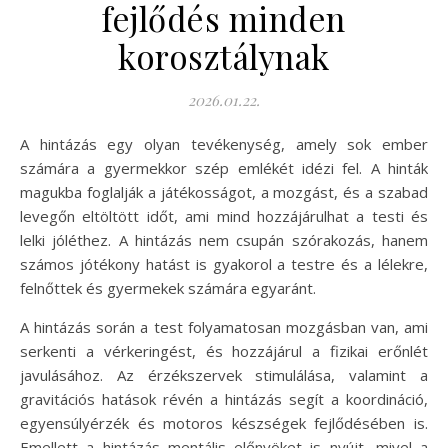
fejlődés minden
korosztálynak
2026.01.22.
A hintázás egy olyan tevékenység, amely sok ember
számára a gyermekkor szép emlékét idézi fel. A hinták
magukba foglalják a játékosságot, a mozgást, és a szabad
levegőn eltöltött időt, ami mind hozzájárulhat a testi és
lelki jóléthez. A hintázás nem csupán szórakozás, hanem
számos jótékony hatást is gyakorol a testre és a lélekre,
felnőttek és gyermekek számára egyaránt.
A hintázás során a test folyamatosan mozgásban van, ami
serkenti a vérkeringést, és hozzájárul a fizikai erőnlét
javulásához. Az érzékszervek stimulálása, valamint a
gravitációs hatások révén a hintázás segít a koordináció,
egyensúlyérzék és motoros készségek fejlődésében is.
Emellett a hintázás mentális előnyöket is nyújt, mivel a