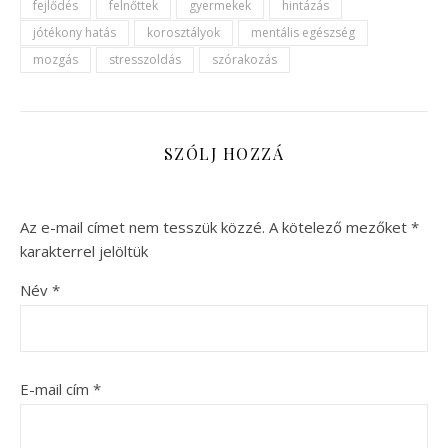
fejlődés
felnőttek
gyermekek
hintázás
jótékony hatás
korosztályok
mentális egészség
mozgás
stresszoldás
szórakozás
SZÓLJ HOZZÁ
Az e-mail címet nem tesszük közzé.
A kötelező mezőket
*
karakterrel jelöltük
Név
*
E-mail cím
*