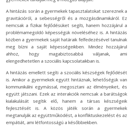
A hintázás során a gyermekek tapasztalatokat szereznek a
gravitációról, a sebességről és a mozgásdinamikáról. Ez
nemcsak a fizikai fejlődésüket segíti, hanem hozzájárul a
problémamegoldó képességük növeléséhez is. A hintázás
közben a gyermekek saját határaik felfedezésével tanulnak
meg bízni a saját képességeikben. Mindez hozzájárul
ahhoz, hogy magabiztosabbá váljanak, ami
elengedhetetlen a szociális kapcsolataikban is.
A hintázás emellett segíti a szociális készségek fejlődését
is. Amikor a gyermekek együtt hintáznak, lehetőségük van
kommunikálni egymással, megosztani az élményeiket, és
együtt játszani. Ezek az interakciók nemcsak a barátságok
kialakulását segítik elő, hanem a társas készségeik
fejlesztését is. A közös játék során a gyermekek
megtanulják az együttműködést, a konfliktuskezelést és az
empátiát, ami létfontosságú a későbbiekben.