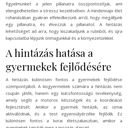
figyelmünket a jelen pillanatra összpontosítjuk, ami
elengedhetetlen a stressz kezelésében. A mindennapi élet
rohanásában gyakran elfeledkezünk arról, hogy megálljunk
egy pillanatra, és élvezzük a pillanatot. A hintázás
lehetőséget ad arra, hogy kiszakadjunk a rutinból, és újra
kapcsolatba lépjünk önmagunkkal és a környezetünkkel.
A hintázás hatása a
gyermekek fejlődésére
A hintázás különösen fontos a gyermekek fejlődése
szempontjából. A kisgyermekek számára a hintázás nem
csupán játék, hanem egy kulcsfontosságú tevékenység,
amely segíti a motoros készségek és a koordináció
fejlesztését. Amikor a gyermek hintázik, az izmai
aktiválódnak, és a test egyensúlyérzéke fejlődik. Ez
különösen fontos a korai életszakaszban, amikor a
gyermekek tanulják meg a mozgás alapjait.