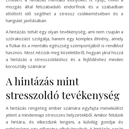
mozgás által felszabaduló endorfinok és a szabadban
eltöltött idő segíthet a stressz csökkentésében és a
hangulat javításában.
A hintázás tehát egy olyan tevékenység, ami nem csupán a
szórakozást szolgálja, hanem egy komplex élmény, amely
a fizikai és a mentális egészség szempontjából is rendkívül
hasznos. Most nézzük meg közelebbről, hogyan járul hozzá
a hintázás a stresszoldáshoz és a fejlődéshez minden
korosztály számára!
A hintázás mint
stresszoldó tevékenység
A hintázás rengeteg ember számára egyfajta menekülést
jelent a mindennapi stresszes helyzetekből. Amikor felülünk
a hintára, és elkezdünk lengeni, a külvilág gondjai és
nehézségei egy pillanatra elhalványulnak. A hintázás során