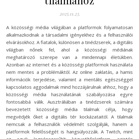
tilalmához
2025.11.23.
A közösségi média világában a platformok folyamatosan
alkalmazkodnak a társadalmi igényekhez és a felhasználói
elvárásokhoz. A fiatalok, különösen a tinédzserek, a digitális
világban nőnek fel, ahol a közösségi médiának
meghatározó szerepe van a mindennapi életükben.
Azonban az internet és a közösségi platformok használata
nem mentes a problémáktól. Az online zaklatás, a hamis
információk terjedése, valamint a mentális egészséggel
kapcsolatos aggodalmak mind hozzájárulnak ahhoz, hogy a
közösségi média használatának szabályozása egyre
fontosabbá válik. Ausztráliában a tinédzserek számára
bevezetett közösségi média tilalmak célja, hogy
megvédjék őket a digitális tér kockázataitól. A tilalmak
nemcsak a felhasználók védelmét szolgálják, hanem a
platformok felelősségét is hangsúlyozzák. A Twitch, mint