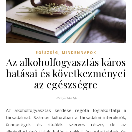
,
EGÉSZSÉG
MINDENNAPOK
Az alkoholfogyasztás káros
hatásai és következményei
az egészségre
2025.04.04.
Az alkoholfogyasztás kérdése régóta foglalkoztatja a
társadalmat. Számos kultúrában a társadalmi interakciók,
ünnepségek és rituálék szerves része, de az
alkoholtartalmú italok hatásai sokkal összetettebbek és