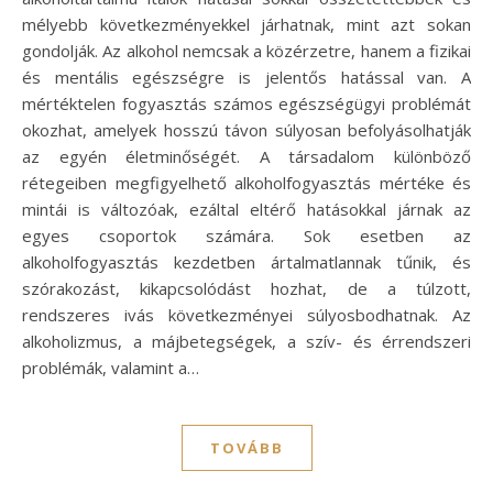
mélyebb következményekkel járhatnak, mint azt sokan
gondolják. Az alkohol nemcsak a közérzetre, hanem a fizikai
és mentális egészségre is jelentős hatással van. A
mértéktelen fogyasztás számos egészségügyi problémát
okozhat, amelyek hosszú távon súlyosan befolyásolhatják
az egyén életminőségét. A társadalom különböző
rétegeiben megfigyelhető alkoholfogyasztás mértéke és
mintái is változóak, ezáltal eltérő hatásokkal járnak az
egyes csoportok számára. Sok esetben az
alkoholfogyasztás kezdetben ártalmatlannak tűnik, és
szórakozást, kikapcsolódást hozhat, de a túlzott,
rendszeres ivás következményei súlyosbodhatnak. Az
alkoholizmus, a májbetegségek, a szív- és érrendszeri
problémák, valamint a…
TOVÁBB