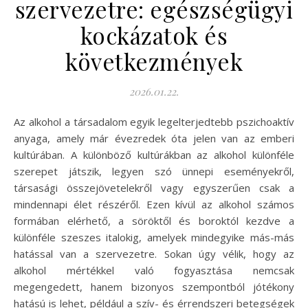
szervezetre: egészségügyi
kockázatok és
következmények
2026.01.22.
Az alkohol a társadalom egyik legelterjedtebb pszichoaktív
anyaga, amely már évezredek óta jelen van az emberi
kultúrában. A különböző kultúrákban az alkohol különféle
szerepet játszik, legyen szó ünnepi eseményekről,
társasági összejövetelekről vagy egyszerűen csak a
mindennapi élet részéről. Ezen kívül az alkohol számos
formában elérhető, a söröktől és boroktól kezdve a
különféle szeszes italokig, amelyek mindegyike más-más
hatással van a szervezetre. Sokan úgy vélik, hogy az
alkohol mértékkel való fogyasztása nemcsak
megengedett, hanem bizonyos szempontból jótékony
hatású is lehet, például a szív- és érrendszeri betegségek