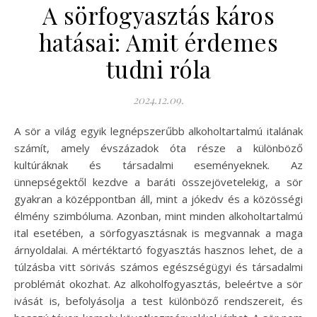
A sörfogyasztás káros
hatásai: Amit érdemes
tudni róla
2024.12.09.
A sör a világ egyik legnépszerűbb alkoholtartalmú italának
számít, amely évszázadok óta része a különböző
kultúráknak és társadalmi eseményeknek. Az
ünnepségektől kezdve a baráti összejövetelekig, a sör
gyakran a középpontban áll, mint a jókedv és a közösségi
élmény szimbóluma. Azonban, mint minden alkoholtartalmú
ital esetében, a sörfogyasztásnak is megvannak a maga
árnyoldalai. A mértéktartó fogyasztás hasznos lehet, de a
túlzásba vitt sörivás számos egészségügyi és társadalmi
problémát okozhat. Az alkoholfogyasztás, beleértve a sör
ivását is, befolyásolja a test különböző rendszereit, és