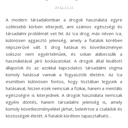
2024.12.22.
A modern társadalomban a drogok használata egyre
szélesebb körben elterjedt, ami számos egészségi és
társadalmi problémát vet fel. Az Ica drog, más néven Ica,
különösen aggasztó jelenség, amely a fiatalok körében
népszerűvé vált. E drog hatásai és következményei
sokszor nem egyértelműek, és sokan alábecsülik a
használatával járó kockázatokat. A drogok által kiváltott
állapotok és az azokkal kapcsolatos társadalmi stigma
komoly hatással vannak a fogyasztók életére. Az Ica
esetében különösen fontos, hogy tisztában legyünk a
hatásaival, hiszen ezek nemcsak a fizikai, hanem a mentális
egészségre is kiterjednek. A drogok használata nemcsak
egyéni döntés, hanem társadalmi jelenség is, amely
komoly következményekkel járhat, beleértve a családok és
közösségek életét. A fiatalok körében tapasztalható…