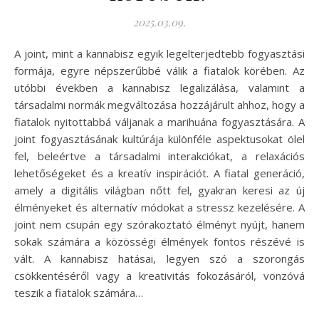
2025.03.09.
A joint, mint a kannabisz egyik legelterjedtebb fogyasztási
formája, egyre népszerűbbé válik a fiatalok körében. Az
utóbbi években a kannabisz legalizálása, valamint a
társadalmi normák megváltozása hozzájárult ahhoz, hogy a
fiatalok nyitottabbá váljanak a marihuána fogyasztására. A
joint fogyasztásának kultúrája különféle aspektusokat ölel
fel, beleértve a társadalmi interakciókat, a relaxációs
lehetőségeket és a kreatív inspirációt. A fiatal generáció,
amely a digitális világban nőtt fel, gyakran keresi az új
élményeket és alternatív módokat a stressz kezelésére. A
joint nem csupán egy szórakoztató élményt nyújt, hanem
sokak számára a közösségi élmények fontos részévé is
vált. A kannabisz hatásai, legyen szó a szorongás
csökkentéséről vagy a kreativitás fokozásáról, vonzóvá
teszik a fiatalok számára…