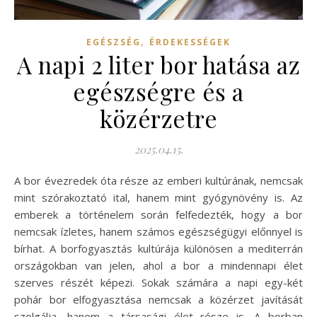
,
EGÉSZSÉG
ÉRDEKESSÉGEK
A napi 2 liter bor hatása az
egészségre és a
közérzetre
2025.04.15.
A bor évezredek óta része az emberi kultúrának, nemcsak
mint szórakoztató ital, hanem mint gyógynövény is. Az
emberek a történelem során felfedezték, hogy a bor
nemcsak ízletes, hanem számos egészségügyi előnnyel is
bírhat. A borfogyasztás kultúrája különösen a mediterrán
országokban van jelen, ahol a bor a mindennapi élet
szerves részét képezi. Sokak számára a napi egy-két
pohár bor elfogyasztása nemcsak a közérzet javítását
szolgálja, hanem a társasági élet része is. A borban