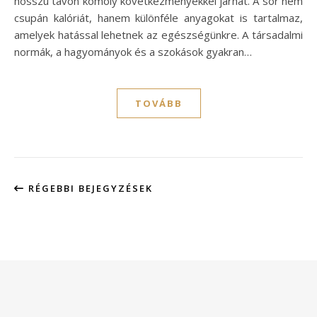
hosszú távon komoly következményekkel járhat. A sör nem
csupán kalóriát, hanem különféle anyagokat is tartalmaz,
amelyek hatással lehetnek az egészségünkre. A társadalmi
normák, a hagyományok és a szokások gyakran…
TOVÁBB
RÉGEBBI BEJEGYZÉSEK