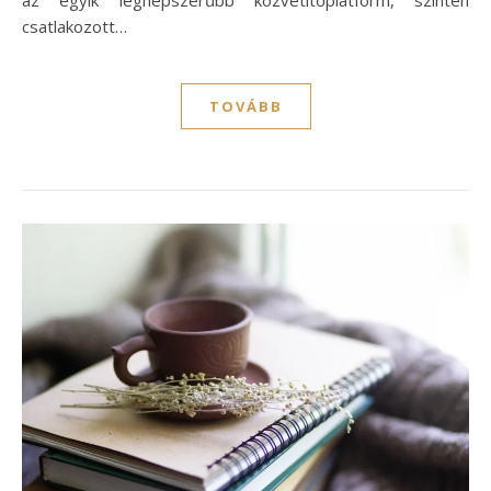
az egyik legnépszerűbb közvetítőplatform, szintén
csatlakozott…
TOVÁBB